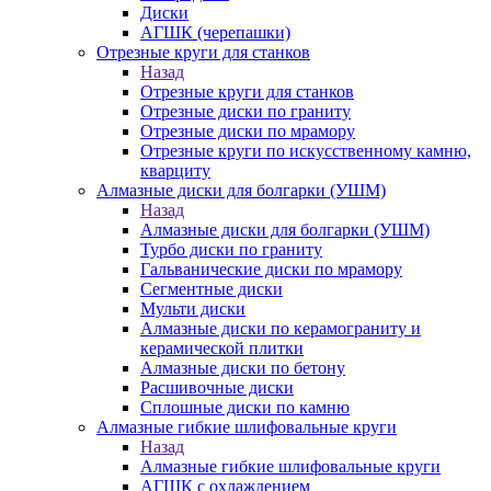
Диски
АГШК (черепашки)
Отрезные круги для станков
Назад
Отрезные круги для станков
Отрезные диски по граниту
Отрезные диски по мрамору
Отрезные круги по искусственному камню,
кварциту
Алмазные диски для болгарки (УШМ)
Назад
Алмазные диски для болгарки (УШМ)
Турбо диски по граниту
Гальванические диски по мрамору
Сегментные диски
Мульти диски
Алмазные диски по керамограниту и
керамической плитки
Алмазные диски по бетону
Расшивочные диски
Сплошные диски по камню
Алмазные гибкие шлифовальные круги
Назад
Алмазные гибкие шлифовальные круги
АГШК с охлаждением