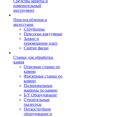
Средства защиты и
измерительный
инструмент
Приспособления и
аксессуары
Струбцины
Присоски вакуумные
Захват и
перемещение плит
Снятие фаски
Станки для обработки
камня
Отрезные станки по
камню
Фрезерные станки по
камню
Полировальные
машины по камню
Б/У Оборудование
Строительные
пылесосы
Пескоструйное
оборудование и