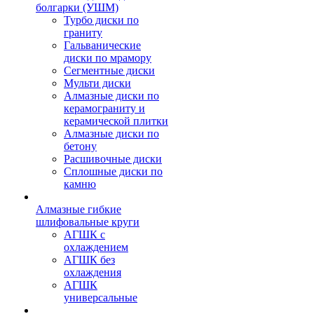
болгарки (УШМ)
Турбо диски по
граниту
Гальванические
диски по мрамору
Сегментные диски
Мульти диски
Алмазные диски по
керамограниту и
керамической плитки
Алмазные диски по
бетону
Расшивочные диски
Сплошные диски по
камню
Алмазные гибкие
шлифовальные круги
АГШК с
охлаждением
АГШК без
охлаждения
АГШК
универсальные