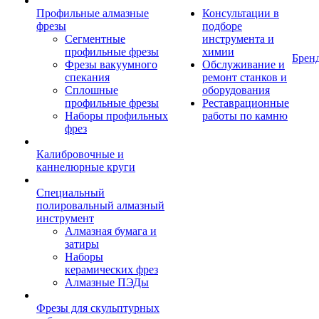
Профильные алмазные
Консультации в
фрезы
подборе
Сегментные
инструмента и
профильные фрезы
химии
Брен
Фрезы вакуумного
Обслуживание и
спекания
ремонт станков и
Сплошные
оборудования
профильные фрезы
Реставрационные
Наборы профильных
работы по камню
фрез
Калибровочные и
каннелюрные круги
Специальный
полировальный алмазный
инструмент
Алмазная бумага и
затиры
Наборы
керамических фрез
Алмазные ПЭДы
Фрезы для скульптурных