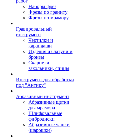
работ
Наборы фрез
Фрезы по граниту
Фрезы по мрамору
Гравировальный
инструмент
Чертилки и
карандаши
Изделия из латуни и
бронзы
Скарпели,
закольники, спицы
Инструмент для обработки
под "Антику"
Абразивный инструмент
Абразивные щетки
для мрамора
Шлифовальные
фибродиски
Абразивные чашки
(шарошки)