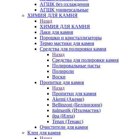
АГШК без охлаждения
АГШК универсальные
ХИМИЯ ДЛЯ КАМНЯ
Назад
ХИМИЯ ДЛЯ КАМНЯ
Лаки для камня
Порошки и кристаллизаторы
Термо мастики для камня
Средства для полировки камня
Назад
Средства для полировки камня
Полировальные пасты
Полироли
Воски
Пропитки для камня
Назад
Пропитки для камня
Akemi (Акеми)
Bellinzoni (Беллинзони)
italmastik (Италмастик)
ilpa (Илпа)
Tenax (Тенакс)
Очистители для камня
Клеи для камня
Назад