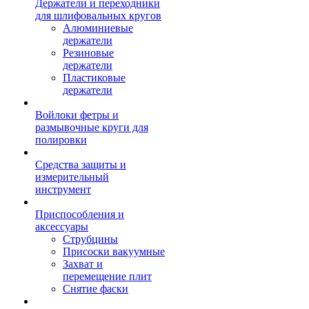
Держатели и переходники
для шлифовальных кругов
Алюминиевые
держатели
Резиновые
держатели
Пластиковые
держатели
Войлоки фетры и
размывочные круги для
полировки
Средства защиты и
измерительный
инструмент
Приспособления и
аксессуары
Струбцины
Присоски вакуумные
Захват и
перемещение плит
Снятие фаски