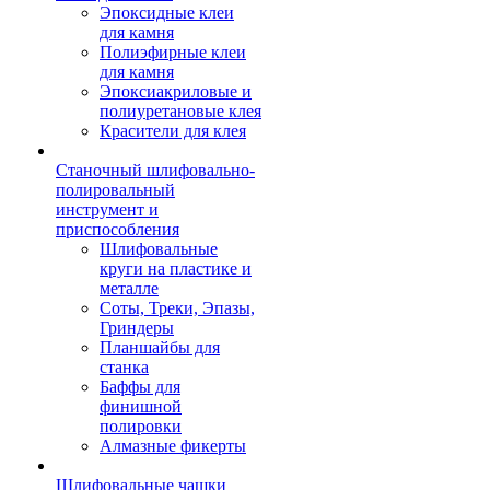
Эпоксидные клеи
для камня
Полиэфирные клеи
для камня
Эпоксиакриловые и
полиуретановые клея
Красители для клея
Станочный шлифовально-
полировальный
инструмент и
приспособления
Шлифовальные
круги на пластике и
металле
Соты, Треки, Эпазы,
Гриндеры
Планшайбы для
станка
Баффы для
финишной
полировки
Алмазные фикерты
Шлифовальные чашки