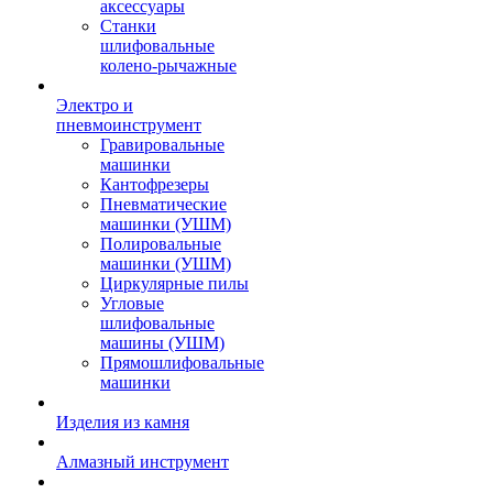
аксессуары
Станки
шлифовальные
колено-рычажные
Электро и
пневмоинструмент
Гравировальные
машинки
Кантофрезеры
Пневматические
машинки (УШМ)
Полировальные
машинки (УШМ)
Циркулярные пилы
Угловые
шлифовальные
машины (УШМ)
Прямошлифовальные
машинки
Изделия из камня
Алмазный инструмент