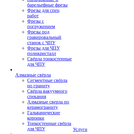
барельефные фрезы
Фрезы для спец
работ
Фрезы с
погружением
Фрезы под
гравировальный
станок с ЧПУ
Фрезы для ЧПУ
поликристалл
Свёрла тонкостенные
для ЧПУ
Алмазные свёрла
Сегментные свёрла
по граниту
Свёрла вакуумного
спекания
Алмазные сверла по
керамограниту
Гальванические
коронки
Тонкостенные свёрла
для ЧПУ
Услуги