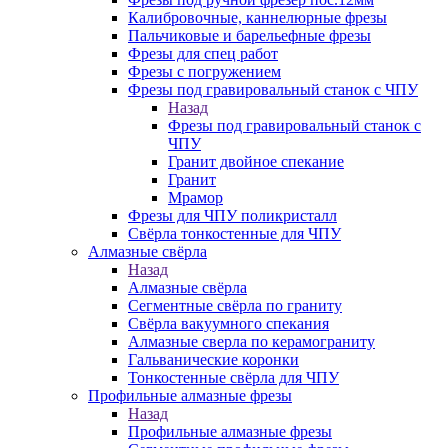
Калибровочные, каннелюрные фрезы
Пальчиковые и барельефные фрезы
Фрезы для спец работ
Фрезы с погружением
Фрезы под гравировальный станок с ЧПУ
Назад
Фрезы под гравировальный станок с
ЧПУ
Гранит двойное спекание
Гранит
Мрамор
Фрезы для ЧПУ поликристалл
Свёрла тонкостенные для ЧПУ
Алмазные свёрла
Назад
Алмазные свёрла
Сегментные свёрла по граниту
Свёрла вакуумного спекания
Алмазные сверла по керамограниту
Гальванические коронки
Тонкостенные свёрла для ЧПУ
Профильные алмазные фрезы
Назад
Профильные алмазные фрезы