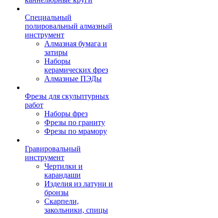
Специальный
полировальный алмазный
инструмент
Алмазная бумага и
затиры
Наборы
керамических фрез
Алмазные ПЭДы
Фрезы для скульптурных
работ
Наборы фрез
Фрезы по граниту
Фрезы по мрамору
Гравировальный
инструмент
Чертилки и
карандаши
Изделия из латуни и
бронзы
Скарпели,
закольники, спицы