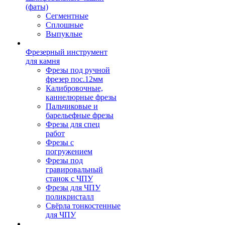
(фаты)
Сегментные
Сплошные
Выпуклые
Фрезерный инструмент
для камня
Фрезы под ручной
фрезер пос.12мм
Калибровочные,
каннелюрные фрезы
Пальчиковые и
барельефные фрезы
Фрезы для спец
работ
Фрезы с
погружением
Фрезы под
гравировальный
станок с ЧПУ
Фрезы для ЧПУ
поликристалл
Свёрла тонкостенные
для ЧПУ