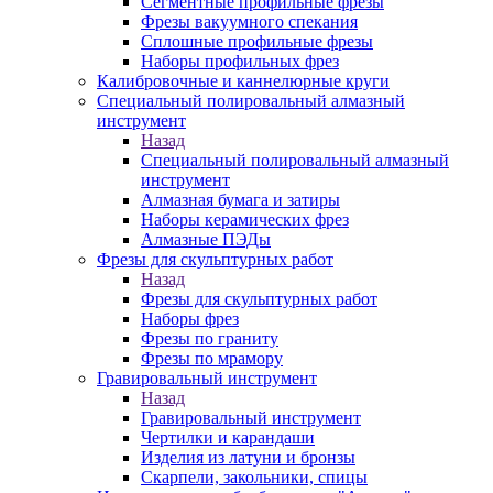
Сегментные профильные фрезы
Фрезы вакуумного спекания
Сплошные профильные фрезы
Наборы профильных фрез
Калибровочные и каннелюрные круги
Специальный полировальный алмазный
инструмент
Назад
Специальный полировальный алмазный
инструмент
Алмазная бумага и затиры
Наборы керамических фрез
Алмазные ПЭДы
Фрезы для скульптурных работ
Назад
Фрезы для скульптурных работ
Наборы фрез
Фрезы по граниту
Фрезы по мрамору
Гравировальный инструмент
Назад
Гравировальный инструмент
Чертилки и карандаши
Изделия из латуни и бронзы
Скарпели, закольники, спицы