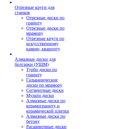
Отрезные круги для
станков
Отрезные диски по
граниту
Отрезные диски по
мрамору
Отрезные круги по
искусственному
камню, кварциту
Алмазные диски для
болгарки (УШМ)
Турбо диски по
граниту
Гальванические
диски по мрамору
Сегментные диски
Мульти диски
Алмазные диски по
керамограниту и
керамической плитки
Алмазные диски по
бетону
Расшивочные диски