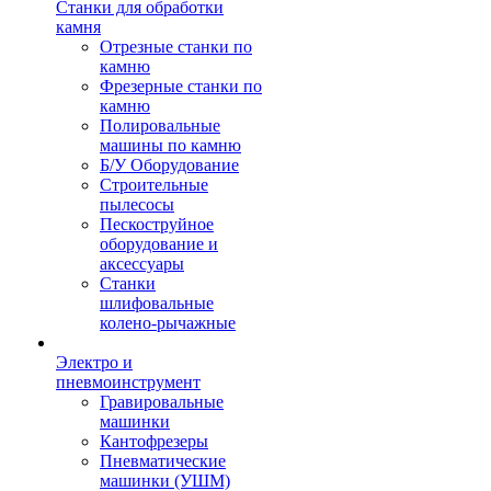
Станки для обработки
камня
Отрезные станки по
камню
Фрезерные станки по
камню
Полировальные
машины по камню
Б/У Оборудование
Строительные
пылесосы
Пескоструйное
оборудование и
аксессуары
Станки
шлифовальные
колено-рычажные
Электро и
пневмоинструмент
Гравировальные
машинки
Кантофрезеры
Пневматические
машинки (УШМ)