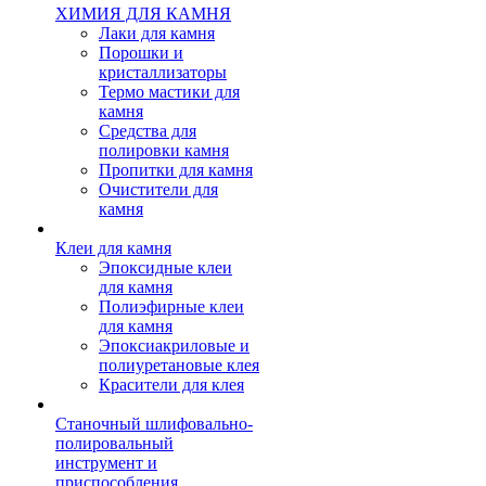
ХИМИЯ ДЛЯ КАМНЯ
Лаки для камня
Порошки и
кристаллизаторы
Термо мастики для
камня
Средства для
полировки камня
Пропитки для камня
Очистители для
камня
Клеи для камня
Эпоксидные клеи
для камня
Полиэфирные клеи
для камня
Эпоксиакриловые и
полиуретановые клея
Красители для клея
Станочный шлифовально-
полировальный
инструмент и
приспособления