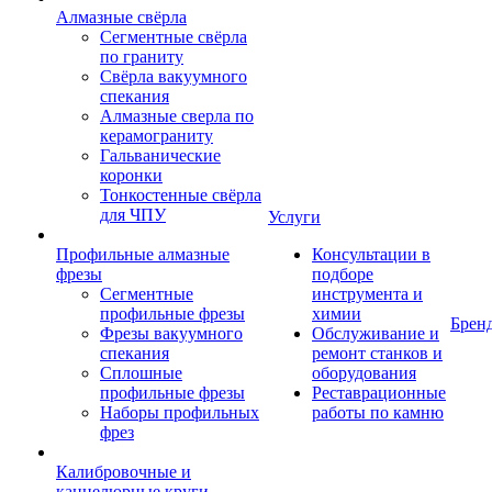
Алмазные свёрла
Сегментные свёрла
по граниту
Свёрла вакуумного
спекания
Алмазные сверла по
керамограниту
Гальванические
коронки
Тонкостенные свёрла
для ЧПУ
Услуги
Профильные алмазные
Консультации в
фрезы
подборе
Сегментные
инструмента и
профильные фрезы
химии
Брен
Фрезы вакуумного
Обслуживание и
спекания
ремонт станков и
Сплошные
оборудования
профильные фрезы
Реставрационные
Наборы профильных
работы по камню
фрез
Калибровочные и
каннелюрные круги