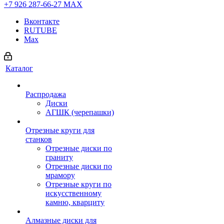
+7 926 287-66-27
МАХ
Вконтакте
RUTUBE
Max
Каталог
Распродажа
Диски
АГШК (черепашки)
Отрезные круги для
станков
Отрезные диски по
граниту
Отрезные диски по
мрамору
Отрезные круги по
искусственному
камню, кварциту
Алмазные диски для