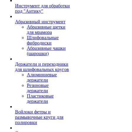
Инструмент для обработки
под "Антику"
Абразивный инструмент
Абразивные щетки
для мрамора
Шлифовальные
фибродиски
Абразивные чашки
(шарошки)
Держатели и переходники
для шлифовальных кругов
Алюминиевые
держатели
Резиновые
держатели
Пластиковые
держатели
Войлоки фетры и
размывочные круги для
полировки