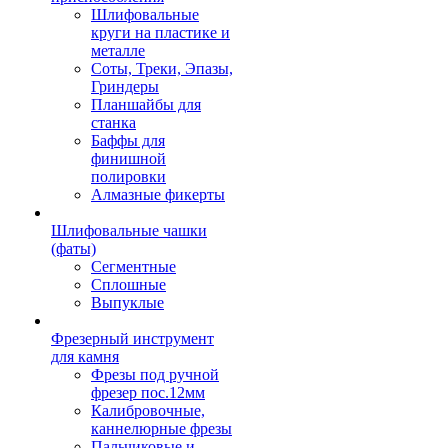
Шлифовальные
круги на пластике и
металле
Соты, Треки, Эпазы,
Гриндеры
Планшайбы для
станка
Баффы для
финишной
полировки
Алмазные фикерты
Шлифовальные чашки
(фаты)
Сегментные
Сплошные
Выпуклые
Фрезерный инструмент
для камня
Фрезы под ручной
фрезер пос.12мм
Калибровочные,
каннелюрные фрезы
Пальчиковые и