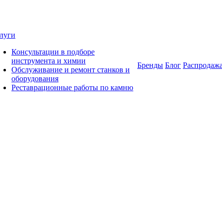
луги
Консультации в подборе
инструмента и химии
Бренды
Блог
Распродаж
Обслуживание и ремонт станков и
оборудования
Реставрационные работы по камню