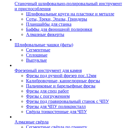
Станочный шлифовально-полировальный инструмент
и приспособления
Шлифовальные круги на пластике и металле
Соты, Треки, Эпазы, Гриндеры
Планшайбы для станка
Баффы для финишной полировки
Алмазные фикерты
Шлифовальные чашки (фаты)
Сегментные
Сплошные
Выпуклые
Фрезерный инструмент для камня
Фрезы под ручной фрезер пос.12мм
Калибровочные, каннелюрные фрезы
Пальчиковые и барельефные фрезы
Фрезы для спец работ
Фрезы с погружением
Фрезы под гравировальный станок с ЧПУ
Фрезы для ЧПУ поликристалл
Свёрла тонкостенные для ЧПУ
Алмазные свёрла
Сегментные свёрла по граниту