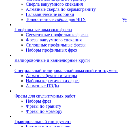
Свёрла вакуумного спекания
Алмазные сверла по керамограниту
Гальванические коронки
Тонкостенные свёрла для ЧПУ
Ус
Профильные алмазные фрезы
Сегментные профильные фрезы
Фрезы вакуумного спекания
Сплошные профильные фрезы
Наборы профильных фрез
Калибровочные и каннелюрные круги
Специальный полировальный алмазный инструмент
Алмазная бумага и затиры
Наборы керамических фрез
Алмазные ПЭДы
Фрезы для скульптурных работ
Наборы фрез
Фрезы по граниту
Фрезы по мрамору
Гравировальный инструмент
Чертилки и карандаши