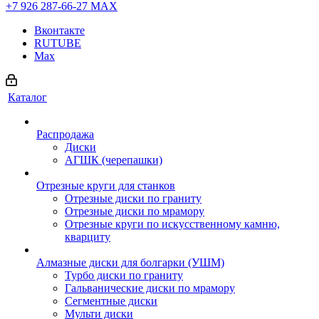
+7 926 287-66-27
МАХ
Вконтакте
RUTUBE
Max
Каталог
Распродажа
Диски
АГШК (черепашки)
Отрезные круги для станков
Отрезные диски по граниту
Отрезные диски по мрамору
Отрезные круги по искусственному камню,
кварциту
Алмазные диски для болгарки (УШМ)
Турбо диски по граниту
Гальванические диски по мрамору
Сегментные диски
Мульти диски