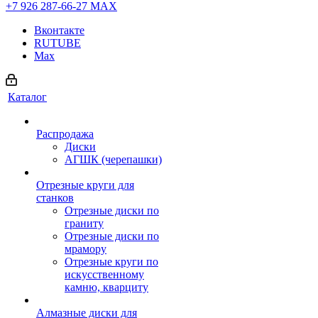
+7 926 287-66-27
МАХ
Вконтакте
RUTUBE
Max
Каталог
Распродажа
Диски
АГШК (черепашки)
Отрезные круги для
станков
Отрезные диски по
граниту
Отрезные диски по
мрамору
Отрезные круги по
искусственному
камню, кварциту
Алмазные диски для