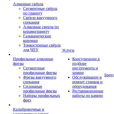
Алмазные свёрла
Сегментные свёрла
по граниту
Свёрла вакуумного
спекания
Алмазные сверла по
керамограниту
Гальванические
коронки
Тонкостенные свёрла
для ЧПУ
Услуги
Профильные алмазные
Консультации в
фрезы
подборе
Сегментные
инструмента и
профильные фрезы
химии
Брен
Фрезы вакуумного
Обслуживание и
спекания
ремонт станков и
Сплошные
оборудования
профильные фрезы
Реставрационные
Наборы профильных
работы по камню
фрез
Калибровочные и
каннелюрные круги