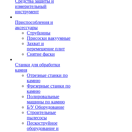
Средства защиты и
измерительный
инструмент
Приспособления и
аксессуары
Струбцины
Присоски вакуумные
Захват и
перемещение плит
Снятие фаски
Станки для обработки
камня
Отрезные станки по
камню
Фрезерные станки по
камню
Полировальные
машины по камню
Б/У Оборудование
Строительные
пылесосы
Пескоструйное
оборудование и