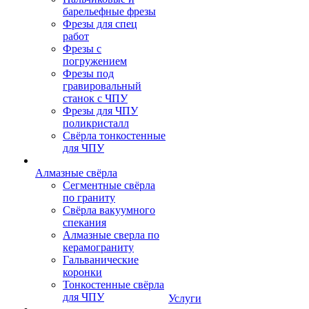
барельефные фрезы
Фрезы для спец
работ
Фрезы с
погружением
Фрезы под
гравировальный
станок с ЧПУ
Фрезы для ЧПУ
поликристалл
Свёрла тонкостенные
для ЧПУ
Алмазные свёрла
Сегментные свёрла
по граниту
Свёрла вакуумного
спекания
Алмазные сверла по
керамограниту
Гальванические
коронки
Тонкостенные свёрла
для ЧПУ
Услуги