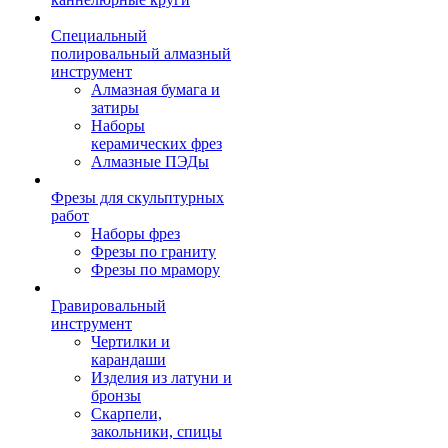
Специальный
полировальный алмазный
инструмент
Алмазная бумага и
затиры
Наборы
керамических фрез
Алмазные ПЭДы
Фрезы для скульптурных
работ
Наборы фрез
Фрезы по граниту
Фрезы по мрамору
Гравировальный
инструмент
Чертилки и
карандаши
Изделия из латуни и
бронзы
Скарпели,
закольники, спицы