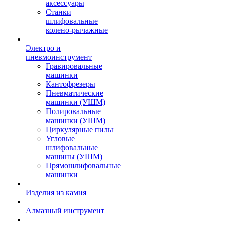
аксессуары
Станки
шлифовальные
колено-рычажные
Электро и
пневмоинструмент
Гравировальные
машинки
Кантофрезеры
Пневматические
машинки (УШМ)
Полировальные
машинки (УШМ)
Циркулярные пилы
Угловые
шлифовальные
машины (УШМ)
Прямошлифовальные
машинки
Изделия из камня
Алмазный инструмент