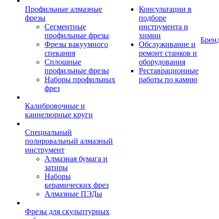
Профильные алмазные
Консультации в
фрезы
подборе
Сегментные
инструмента и
профильные фрезы
химии
Брен
Фрезы вакуумного
Обслуживание и
спекания
ремонт станков и
Сплошные
оборудования
профильные фрезы
Реставрационные
Наборы профильных
работы по камню
фрез
Калибровочные и
каннелюрные круги
Специальный
полировальный алмазный
инструмент
Алмазная бумага и
затиры
Наборы
керамических фрез
Алмазные ПЭДы
Фрезы для скульптурных