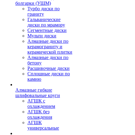
болгарки (УШМ)
Турбо диски по
граниту
Гальванические
диски по мрамору
Сегментные диски
Мульти диски
Алмазные диски по
керамограниту и
керамической плитки
Алмазные диски по
бетону
Расшивочные диски
Сплошные диски по
камню
Алмазные гибкие
шлифовальные круги
АГШК с
охлаждением
АГШК без
охлаждения
АГШК
универсальные