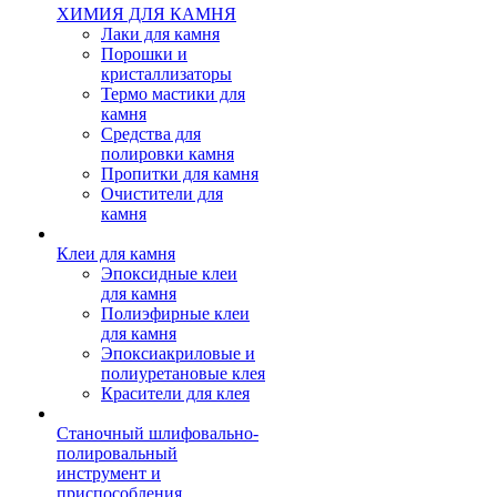
ХИМИЯ ДЛЯ КАМНЯ
Лаки для камня
Порошки и
кристаллизаторы
Термо мастики для
камня
Средства для
полировки камня
Пропитки для камня
Очистители для
камня
Клеи для камня
Эпоксидные клеи
для камня
Полиэфирные клеи
для камня
Эпоксиакриловые и
полиуретановые клея
Красители для клея
Станочный шлифовально-
полировальный
инструмент и
приспособления