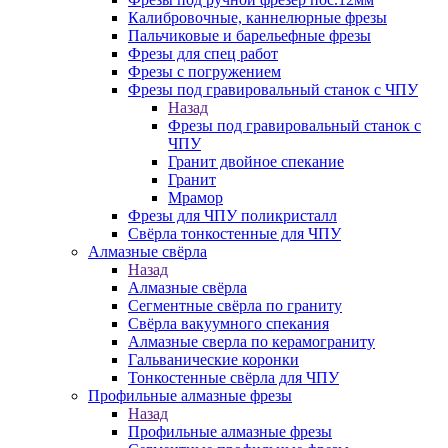
Калибровочные, каннелюрные фрезы
Пальчиковые и барельефные фрезы
Фрезы для спец работ
Фрезы с погружением
Фрезы под гравировальный станок с ЧПУ
Назад
Фрезы под гравировальный станок с
ЧПУ
Гранит двойное спекание
Гранит
Мрамор
Фрезы для ЧПУ поликристалл
Свёрла тонкостенные для ЧПУ
Алмазные свёрла
Назад
Алмазные свёрла
Сегментные свёрла по граниту
Свёрла вакуумного спекания
Алмазные сверла по керамограниту
Гальванические коронки
Тонкостенные свёрла для ЧПУ
Профильные алмазные фрезы
Назад
Профильные алмазные фрезы