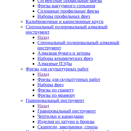
Сегментные профильные фрезы
Фрезы вакуумного спекания
Сплошные профильные фрезы
Наборы профильных фрез
Калибровочные и каннелюрные круги
Специальный полировальный алмазный
инструмент
Назад
Специальный полировальный алмазный
инструмент
Алмазная бумага и затиры
Наборы керамических фрез
Алмазные ПЭДы
Фрезы для скульптурных работ
Назад
Фрезы для скульптурных работ
Наборы фрез
Фрезы по граниту
Фрезы по мрамору
Гравировальный инструмент
Назад
Гравировальный инструмент
Чертилки и карандаши
Изделия из латуни и бронзы
Скарпели, закольники, спицы