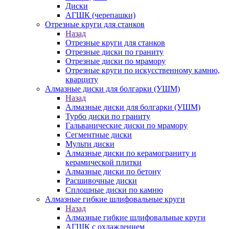
Диски
АГШК (черепашки)
Отрезные круги для станков
Назад
Отрезные круги для станков
Отрезные диски по граниту
Отрезные диски по мрамору
Отрезные круги по искусственному камню,
кварциту
Алмазные диски для болгарки (УШМ)
Назад
Алмазные диски для болгарки (УШМ)
Турбо диски по граниту
Гальванические диски по мрамору
Сегментные диски
Мульти диски
Алмазные диски по керамограниту и
керамической плитки
Алмазные диски по бетону
Расшивочные диски
Сплошные диски по камню
Алмазные гибкие шлифовальные круги
Назад
Алмазные гибкие шлифовальные круги
АГШК с охлаждением