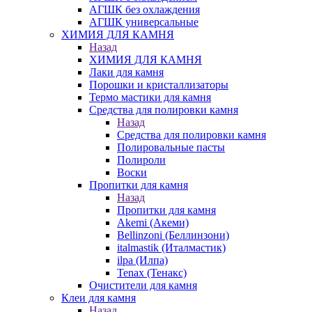
АГШК без охлаждения
АГШК универсальные
ХИМИЯ ДЛЯ КАМНЯ
Назад
ХИМИЯ ДЛЯ КАМНЯ
Лаки для камня
Порошки и кристаллизаторы
Термо мастики для камня
Средства для полировки камня
Назад
Средства для полировки камня
Полировальные пасты
Полироли
Воски
Пропитки для камня
Назад
Пропитки для камня
Akemi (Акеми)
Bellinzoni (Беллинзони)
italmastik (Италмастик)
ilpa (Илпа)
Tenax (Тенакс)
Очистители для камня
Клеи для камня
Назад