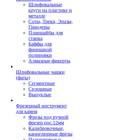
Шлифовальные
круги на пластике и
металле
Соты, Треки, Эпазы,
Гриндеры
Планшайбы для
станка
Баффы для
финишной
полировки
Алмазные фикерты
Шлифовальные чашки
(фаты)
Сегментные
Сплошные
Выпуклые
Фрезерный инструмент
для камня
Фрезы под ручной
фрезер пос.12мм
Калибровочные,
каннелюрные фрезы
Пальчиковые и