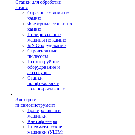
Станки для обработки
камня
Отрезные станки по
камню
Фрезерные станки по
камню
Полировальные
машины по камню
Б/У Оборудование
Строительные
пылесосы
Пескоструйное
оборудование и
аксессуары
Станки
шлифовальные
колено-рычажные
Электро и
пневмоинструмент
Гравировальные
машинки
Кантофрезеры
Пневматические
машинки (УШМ)