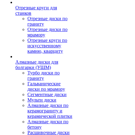
Отрезные круги для
станков
Отрезные диски по
граниту
Отрезные диски по
мрамору
Отрезные круги по
искусственному
камню, кварциту
Алмазные диски для
болгарки (УШМ)
Турбо диски по
граниту
Гальванические
диски по мрамору
Сегментные диски
Мульти диски
Алмазные диски по
керамограниту и
керамической плитки
Алмазные диски по
бетону
Расшивочные диски