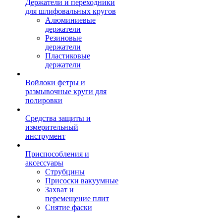
Держатели и переходники
для шлифовальных кругов
Алюминиевые
держатели
Резиновые
держатели
Пластиковые
держатели
Войлоки фетры и
размывочные круги для
полировки
Средства защиты и
измерительный
инструмент
Приспособления и
аксессуары
Струбцины
Присоски вакуумные
Захват и
перемещение плит
Снятие фаски