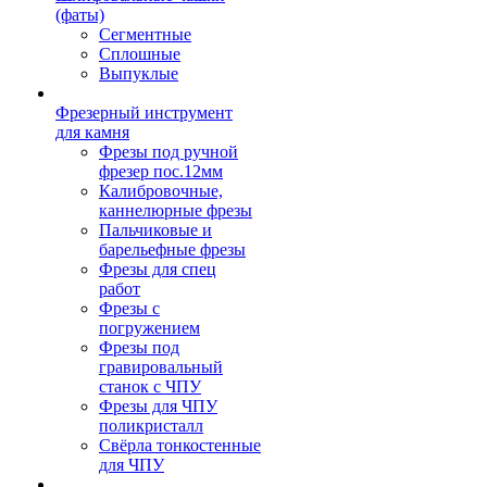
(фаты)
Сегментные
Сплошные
Выпуклые
Фрезерный инструмент
для камня
Фрезы под ручной
фрезер пос.12мм
Калибровочные,
каннелюрные фрезы
Пальчиковые и
барельефные фрезы
Фрезы для спец
работ
Фрезы с
погружением
Фрезы под
гравировальный
станок с ЧПУ
Фрезы для ЧПУ
поликристалл
Свёрла тонкостенные
для ЧПУ