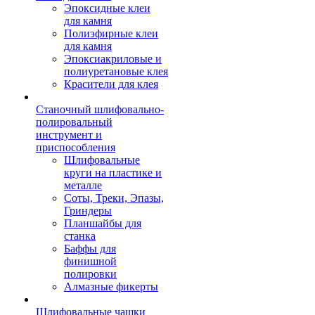
Эпоксидные клеи
для камня
Полиэфирные клеи
для камня
Эпоксиакриловые и
полиуретановые клея
Красители для клея
Станочный шлифовально-
полировальный
инструмент и
приспособления
Шлифовальные
круги на пластике и
металле
Соты, Треки, Эпазы,
Гриндеры
Планшайбы для
станка
Баффы для
финишной
полировки
Алмазные фикерты
Шлифовальные чашки