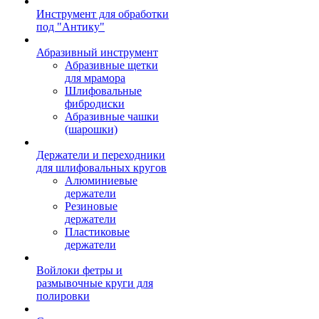
Инструмент для обработки
под "Антику"
Абразивный инструмент
Абразивные щетки
для мрамора
Шлифовальные
фибродиски
Абразивные чашки
(шарошки)
Держатели и переходники
для шлифовальных кругов
Алюминиевые
держатели
Резиновые
держатели
Пластиковые
держатели
Войлоки фетры и
размывочные круги для
полировки