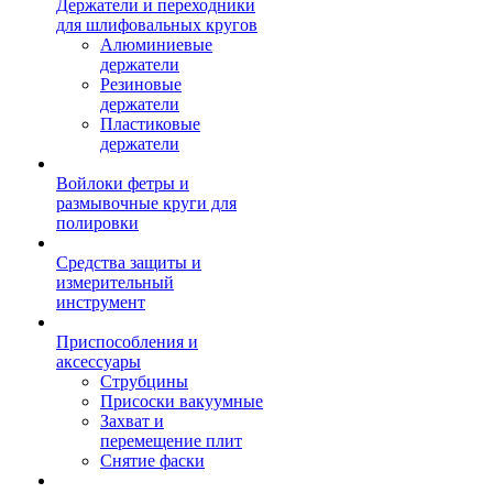
Держатели и переходники
для шлифовальных кругов
Алюминиевые
держатели
Резиновые
держатели
Пластиковые
держатели
Войлоки фетры и
размывочные круги для
полировки
Средства защиты и
измерительный
инструмент
Приспособления и
аксессуары
Струбцины
Присоски вакуумные
Захват и
перемещение плит
Снятие фаски