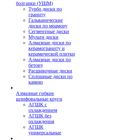
болгарки (УШМ)
Турбо диски по
граниту
Гальванические
диски по мрамору
Сегментные диски
Мульти диски
Алмазные диски по
керамограниту и
керамической плитки
Алмазные диски по
бетону
Расшивочные диски
Сплошные диски по
камню
Алмазные гибкие
шлифовальные круги
АГШК с
охлаждением
АГШК без
охлаждения
АГШК
универсальные