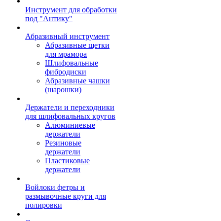
Инструмент для обработки
под "Антику"
Абразивный инструмент
Абразивные щетки
для мрамора
Шлифовальные
фибродиски
Абразивные чашки
(шарошки)
Держатели и переходники
для шлифовальных кругов
Алюминиевые
держатели
Резиновые
держатели
Пластиковые
держатели
Войлоки фетры и
размывочные круги для
полировки