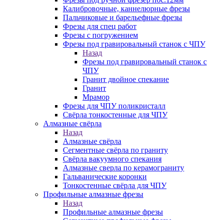
Калибровочные, каннелюрные фрезы
Пальчиковые и барельефные фрезы
Фрезы для спец работ
Фрезы с погружением
Фрезы под гравировальный станок с ЧПУ
Назад
Фрезы под гравировальный станок с
ЧПУ
Гранит двойное спекание
Гранит
Мрамор
Фрезы для ЧПУ поликристалл
Свёрла тонкостенные для ЧПУ
Алмазные свёрла
Назад
Алмазные свёрла
Сегментные свёрла по граниту
Свёрла вакуумного спекания
Алмазные сверла по керамограниту
Гальванические коронки
Тонкостенные свёрла для ЧПУ
Профильные алмазные фрезы
Назад
Профильные алмазные фрезы