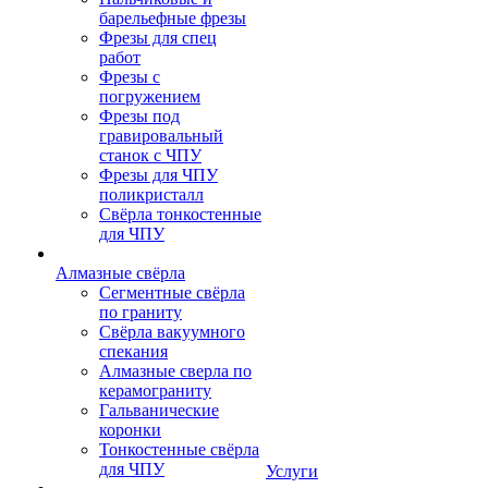
барельефные фрезы
Фрезы для спец
работ
Фрезы с
погружением
Фрезы под
гравировальный
станок с ЧПУ
Фрезы для ЧПУ
поликристалл
Свёрла тонкостенные
для ЧПУ
Алмазные свёрла
Сегментные свёрла
по граниту
Свёрла вакуумного
спекания
Алмазные сверла по
керамограниту
Гальванические
коронки
Тонкостенные свёрла
для ЧПУ
Услуги