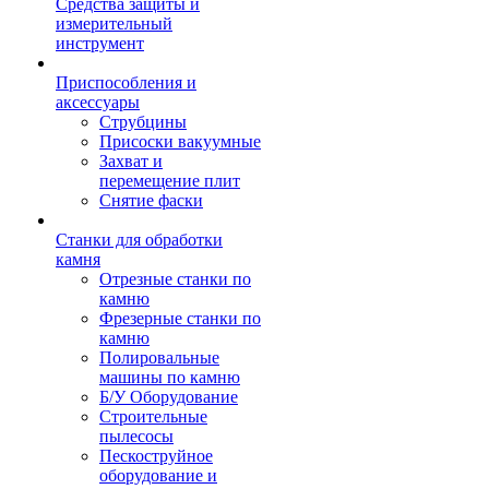
Средства защиты и
измерительный
инструмент
Приспособления и
аксессуары
Струбцины
Присоски вакуумные
Захват и
перемещение плит
Снятие фаски
Станки для обработки
камня
Отрезные станки по
камню
Фрезерные станки по
камню
Полировальные
машины по камню
Б/У Оборудование
Строительные
пылесосы
Пескоструйное
оборудование и