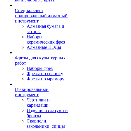
Специальный
полировальный алмазный
инструмент
Алмазная бумага и
затиры
Наборы
керамических фрез
Алмазные ПЭДы
Фрезы для скульптурных
работ
Наборы фрез
Фрезы по граниту
Фрезы по мрамору
Гравировальный
инструмент
Чертилки и
карандаши
Изделия из латуни и
бронзы
Скарпели,
закольники, спицы