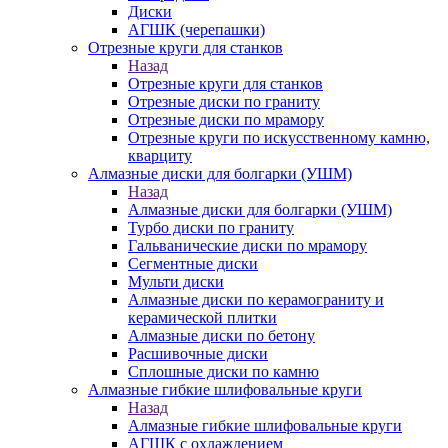
Диски
АГШК (черепашки)
Отрезные круги для станков
Назад
Отрезные круги для станков
Отрезные диски по граниту
Отрезные диски по мрамору
Отрезные круги по искусственному камню,
кварциту
Алмазные диски для болгарки (УШМ)
Назад
Алмазные диски для болгарки (УШМ)
Турбо диски по граниту
Гальванические диски по мрамору
Сегментные диски
Мульти диски
Алмазные диски по керамограниту и
керамической плитки
Алмазные диски по бетону
Расшивочные диски
Сплошные диски по камню
Алмазные гибкие шлифовальные круги
Назад
Алмазные гибкие шлифовальные круги
АГШК с охлаждением