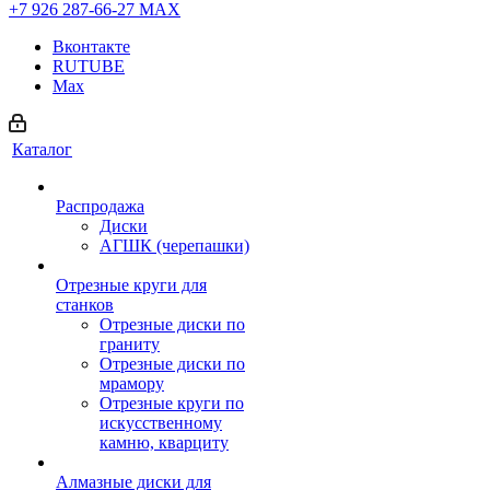
+7 926 287-66-27
МАХ
Вконтакте
RUTUBE
Max
Каталог
Распродажа
Диски
АГШК (черепашки)
Отрезные круги для
станков
Отрезные диски по
граниту
Отрезные диски по
мрамору
Отрезные круги по
искусственному
камню, кварциту
Алмазные диски для