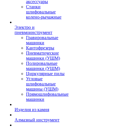
аксессуары
Станки
шлифовальные
колено-рычажные
Электро и
пневмоинструмент
Гравировальные
машинки
Кантофрезеры
Пневматические
машинки (УШМ)
Полировальные
машинки (УШМ)
Циркулярные пилы
Угловые
шлифовальные
машины (УШМ)
Прямошлифовальные
машинки
Изделия из камня
Алмазный инструмент