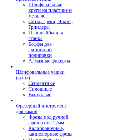
Шлифовальные
круги на пластике и
металле
Соты, Треки, Эпазы,
Гриндеры
Планшайбы для
станка
Баффы для
финишной
полировки
Алмазные фикерты
Шлифовальные чашки
(фаты)
Сегментные
Сплошные
Выпуклые
Фрезерный инструмент
для камня
Фрезы под ручной
фрезер пос.12мм
Калибровочные,
каннелюрные фрезы
Пальчиковые и