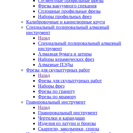
Сегментные профильные фрезы
Фрезы вакуумного спекания
Сплошные профильные фрезы
Наборы профильных фрез
Калибровочные и каннелюрные круги
Специальный полировальный алмазный
инструмент
Назад
Специальный полировальный алмазный
инструмент
Алмазная бумага и затиры
Наборы керамических фрез
Алмазные ПЭДы
Фрезы для скульптурных работ
Назад
Фрезы для скульптурных работ
Наборы фрез
Фрезы по граниту
Фрезы по мрамору
Гравировальный инструмент
Назад
Гравировальный инструмент
Чертилки и карандаши
Изделия из латуни и бронзы
Скарпели, закольники, спицы