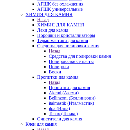
АГШК без охлаждения
АГШК универсальные
ХИМИЯ ДЛЯ КАМНЯ
Назад
ХИМИЯ ДЛЯ КАМНЯ
Лаки для камня
Порошки и кристаллизаторы
Термо мастики для камня
Средства для полировки камня
Назад
Средства для полировки камня
Полировальные пасты
Полироли
Воски
Пропитки для камня
Назад
Пропитки для камня
Akemi (Акеми)
Bellinzoni (Беллинзони)
italmastik (Италмастик)
ilpa (Илпа)
Tenax (Тенакс)
Очистители для камня
Клеи для камня
Назад