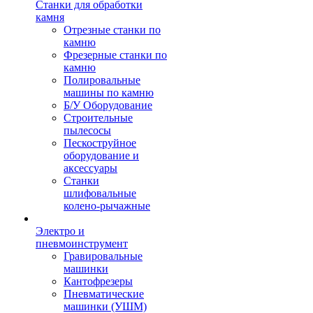
Станки для обработки
камня
Отрезные станки по
камню
Фрезерные станки по
камню
Полировальные
машины по камню
Б/У Оборудование
Строительные
пылесосы
Пескоструйное
оборудование и
аксессуары
Станки
шлифовальные
колено-рычажные
Электро и
пневмоинструмент
Гравировальные
машинки
Кантофрезеры
Пневматические
машинки (УШМ)