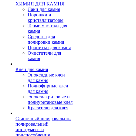
ХИМИЯ ДЛЯ КАМНЯ
Лаки для камня
Порошки и
кристаллизаторы
Термо мастики для
камня
Средства для
полировки камня
Пропитки для камня
Очистители для
камня
Клеи для камня
Эпоксидные клеи
для камня
Полиэфирные клеи
для камня
Эпоксиакриловые и
полиуретановые клея
Красители для клея
Станочный шлифовально-
полировальный
инструмент и
приспособления