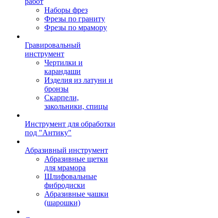
работ
Наборы фрез
Фрезы по граниту
Фрезы по мрамору
Гравировальный
инструмент
Чертилки и
карандаши
Изделия из латуни и
бронзы
Скарпели,
закольники, спицы
Инструмент для обработки
под "Антику"
Абразивный инструмент
Абразивные щетки
для мрамора
Шлифовальные
фибродиски
Абразивные чашки
(шарошки)