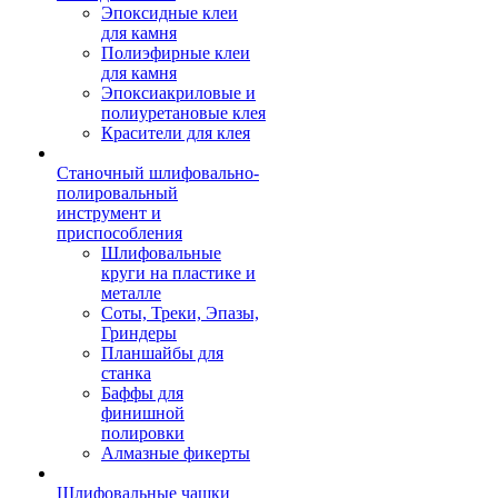
Эпоксидные клеи
для камня
Полиэфирные клеи
для камня
Эпоксиакриловые и
полиуретановые клея
Красители для клея
Станочный шлифовально-
полировальный
инструмент и
приспособления
Шлифовальные
круги на пластике и
металле
Соты, Треки, Эпазы,
Гриндеры
Планшайбы для
станка
Баффы для
финишной
полировки
Алмазные фикерты
Шлифовальные чашки