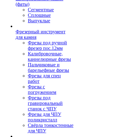
(фаты)
Сегментные
Сплошные
Выпуклые
Фрезерный инструмент
для камня
Фрезы под ручной
фрезер пос.12мм
Калибровочные,
каннелюрные фрезы
Пальчиковые и
барельефные фрезы
Фрезы для спец
работ
Фрезы с
погружением
Фрезы под
гравировальный
станок с ЧПУ
Фрезы для ЧПУ
поликристалл
Свёрла тонкостенные
для ЧПУ