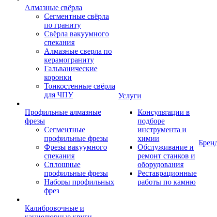
Алмазные свёрла
Сегментные свёрла
по граниту
Свёрла вакуумного
спекания
Алмазные сверла по
керамограниту
Гальванические
коронки
Тонкостенные свёрла
для ЧПУ
Услуги
Профильные алмазные
Консультации в
фрезы
подборе
Сегментные
инструмента и
профильные фрезы
химии
Брен
Фрезы вакуумного
Обслуживание и
спекания
ремонт станков и
Сплошные
оборудования
профильные фрезы
Реставрационные
Наборы профильных
работы по камню
фрез
Калибровочные и
каннелюрные круги