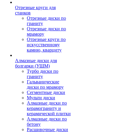
Отрезные круги для
станков
Отрезные диски по
граниту
Отрезные диски по
мрамору
Отрезные круги по
искусственному
камню, кварциту
Алмазные диски для
болгарки (УШМ)
Турбо диски по
граниту
Гальванические
диски по мрамору
Сегментные диски
Мульти диски
Алмазные диски по
керамограниту и
керамической плитки
Алмазные диски по
бетону
Расшивочные диски