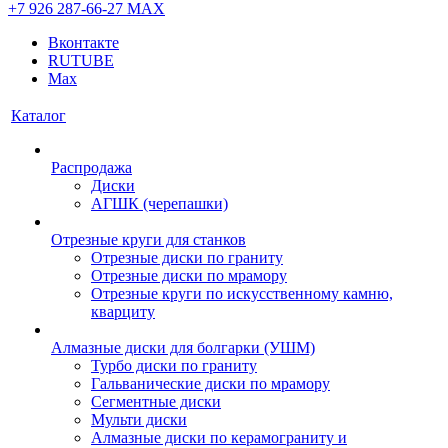
+7 926 287-66-27
МАХ
Вконтакте
RUTUBE
Max
Каталог
Распродажа
Диски
АГШК (черепашки)
Отрезные круги для станков
Отрезные диски по граниту
Отрезные диски по мрамору
Отрезные круги по искусственному камню,
кварциту
Алмазные диски для болгарки (УШМ)
Турбо диски по граниту
Гальванические диски по мрамору
Сегментные диски
Мульти диски
Алмазные диски по керамограниту и