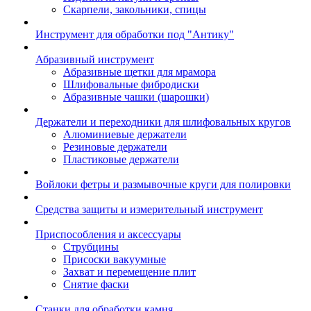
Скарпели, закольники, спицы
Инструмент для обработки под "Антику"
Абразивный инструмент
Абразивные щетки для мрамора
Шлифовальные фибродиски
Абразивные чашки (шарошки)
Держатели и переходники для шлифовальных кругов
Алюминиевые держатели
Резиновые держатели
Пластиковые держатели
Войлоки фетры и размывочные круги для полировки
Средства защиты и измерительный инструмент
Приспособления и аксессуары
Струбцины
Присоски вакуумные
Захват и перемещение плит
Снятие фаски
Станки для обработки камня