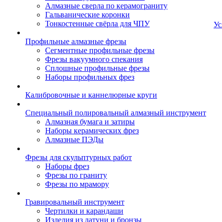
Алмазные сверла по керамограниту
Гальванические коронки
Тонкостенные свёрла для ЧПУ
Ус
Профильные алмазные фрезы
Сегментные профильные фрезы
Фрезы вакуумного спекания
Сплошные профильные фрезы
Наборы профильных фрез
Калибровочные и каннелюрные круги
Специальный полировальный алмазный инструмент
Алмазная бумага и затиры
Наборы керамических фрез
Алмазные ПЭДы
Фрезы для скульптурных работ
Наборы фрез
Фрезы по граниту
Фрезы по мрамору
Гравировальный инструмент
Чертилки и карандаши
Изделия из латуни и бронзы