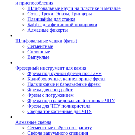
и приспособления
Шлифовальные круги на пластике и металле
Соты, Треки, Эпазы, Гриндеры
Планшайбы для станка
Баффы для финишной полировки
Алмазные фикерты
Шлифовальные чашки (фаты)
Сегментные
Сплошные
Выпуклые
Фрезерный инструмент для камня
Фрезы под ручной фрезер пос.12мм
Калибровочные, каннелюрные фрезы
Пальчиковые и барельефные фрезы
Фрезы для спец работ
Фрезы с погружением
Фрезы под гравировальный станок с ЧПУ
Фрезы для ЧПУ поликристалл
Свёрла тонкостенные для ЧПУ
Алмазные свёрла
Сегментные свёрла по граниту
Свёрла вакуумного спекания