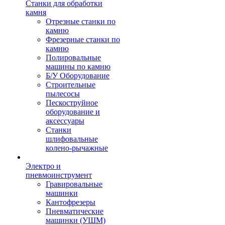
Станки для обработки
камня
Отрезные станки по
камню
Фрезерные станки по
камню
Полировальные
машины по камню
Б/У Оборудование
Строительные
пылесосы
Пескоструйное
оборудование и
аксессуары
Станки
шлифовальные
колено-рычажные
Электро и
пневмоинструмент
Гравировальные
машинки
Кантофрезеры
Пневматические
машинки (УШМ)