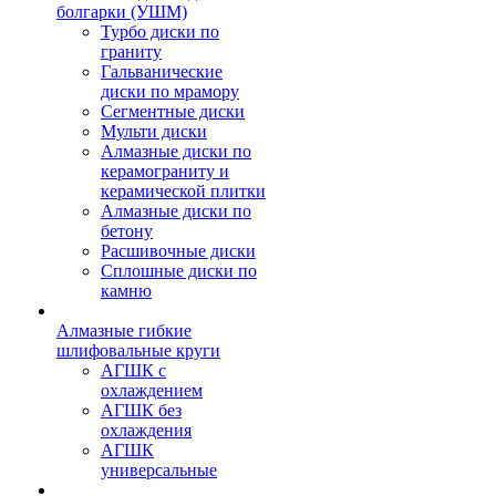
болгарки (УШМ)
Турбо диски по
граниту
Гальванические
диски по мрамору
Сегментные диски
Мульти диски
Алмазные диски по
керамограниту и
керамической плитки
Алмазные диски по
бетону
Расшивочные диски
Сплошные диски по
камню
Алмазные гибкие
шлифовальные круги
АГШК с
охлаждением
АГШК без
охлаждения
АГШК
универсальные