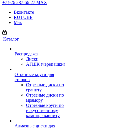
+7 926 287-66-27
МАХ
Вконтакте
RUTUBE
Max
Каталог
Распродажа
Диски
АГШК (черепашки)
Отрезные круги для
станков
Отрезные диски по
граниту
Отрезные диски по
мрамору
Отрезные круги по
искусственному
камню, кварциту
Алмазные диски для