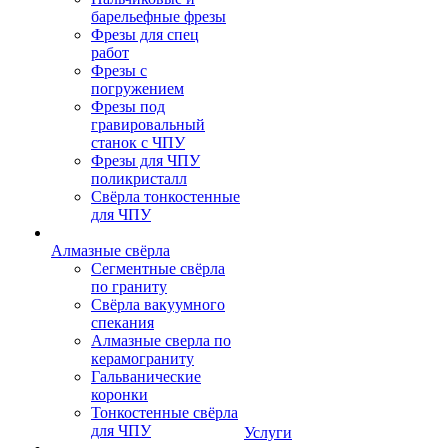
барельефные фрезы
Фрезы для спец
работ
Фрезы с
погружением
Фрезы под
гравировальный
станок с ЧПУ
Фрезы для ЧПУ
поликристалл
Свёрла тонкостенные
для ЧПУ
Алмазные свёрла
Сегментные свёрла
по граниту
Свёрла вакуумного
спекания
Алмазные сверла по
керамограниту
Гальванические
коронки
Тонкостенные свёрла
для ЧПУ
Услуги