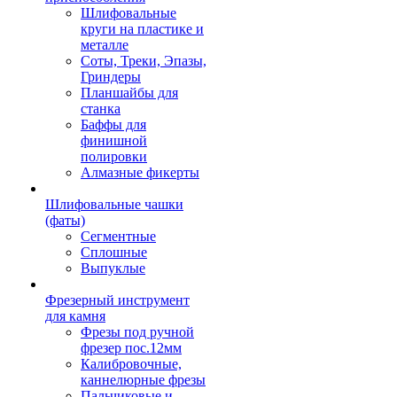
Шлифовальные
круги на пластике и
металле
Соты, Треки, Эпазы,
Гриндеры
Планшайбы для
станка
Баффы для
финишной
полировки
Алмазные фикерты
Шлифовальные чашки
(фаты)
Сегментные
Сплошные
Выпуклые
Фрезерный инструмент
для камня
Фрезы под ручной
фрезер пос.12мм
Калибровочные,
каннелюрные фрезы
Пальчиковые и