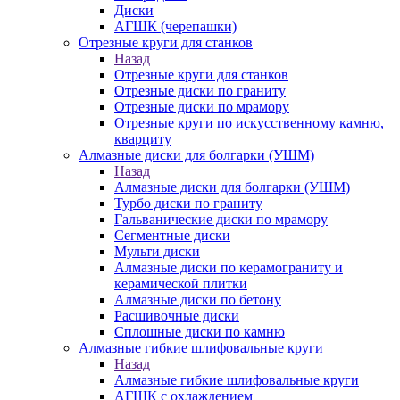
Диски
АГШК (черепашки)
Отрезные круги для станков
Назад
Отрезные круги для станков
Отрезные диски по граниту
Отрезные диски по мрамору
Отрезные круги по искусственному камню,
кварциту
Алмазные диски для болгарки (УШМ)
Назад
Алмазные диски для болгарки (УШМ)
Турбо диски по граниту
Гальванические диски по мрамору
Сегментные диски
Мульти диски
Алмазные диски по керамограниту и
керамической плитки
Алмазные диски по бетону
Расшивочные диски
Сплошные диски по камню
Алмазные гибкие шлифовальные круги
Назад
Алмазные гибкие шлифовальные круги
АГШК с охлаждением