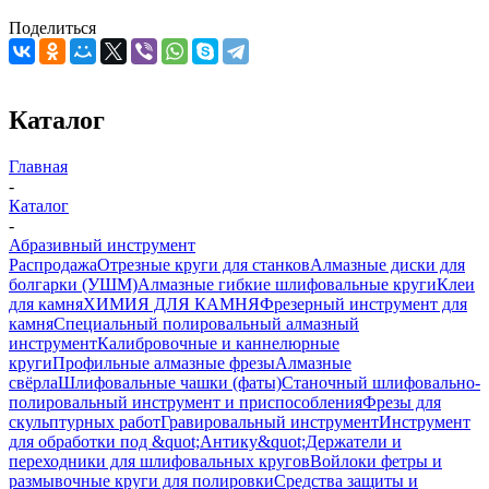
Поделиться
Каталог
Главная
-
Каталог
-
Абразивный инструмент
Распродажа
Отрезные круги для станков
Алмазные диски для
болгарки (УШМ)
Алмазные гибкие шлифовальные круги
Клеи
для камня
ХИМИЯ ДЛЯ КАМНЯ
Фрезерный инструмент для
камня
Специальный полировальный алмазный
инструмент
Калибровочные и каннелюрные
круги
Профильные алмазные фрезы
Алмазные
свёрла
Шлифовальные чашки (фаты)
Станочный шлифовально-
полировальный инструмент и приспособления
Фрезы для
скульптурных работ
Гравировальный инструмент
Инструмент
для обработки под &quot;Антику&quot;
Держатели и
переходники для шлифовальных кругов
Войлоки фетры и
размывочные круги для полировки
Средства защиты и