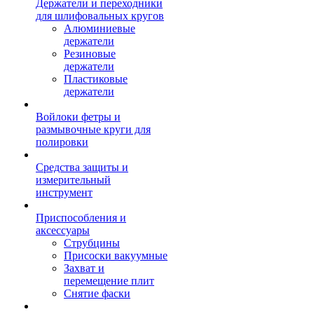
Держатели и переходники
для шлифовальных кругов
Алюминиевые
держатели
Резиновые
держатели
Пластиковые
держатели
Войлоки фетры и
размывочные круги для
полировки
Средства защиты и
измерительный
инструмент
Приспособления и
аксессуары
Струбцины
Присоски вакуумные
Захват и
перемещение плит
Снятие фаски