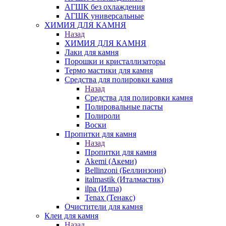
АГШК без охлаждения
АГШК универсальные
ХИМИЯ ДЛЯ КАМНЯ
Назад
ХИМИЯ ДЛЯ КАМНЯ
Лаки для камня
Порошки и кристаллизаторы
Термо мастики для камня
Средства для полировки камня
Назад
Средства для полировки камня
Полировальные пасты
Полироли
Воски
Пропитки для камня
Назад
Пропитки для камня
Akemi (Акеми)
Bellinzoni (Беллинзони)
italmastik (Италмастик)
ilpa (Илпа)
Tenax (Тенакс)
Очистители для камня
Клеи для камня
Назад