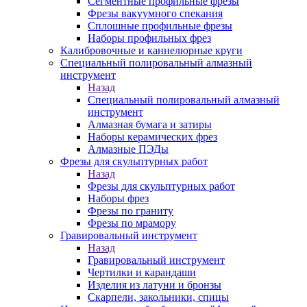
Сегментные профильные фрезы
Фрезы вакуумного спекания
Сплошные профильные фрезы
Наборы профильных фрез
Калибровочные и каннелюрные круги
Специальный полировальный алмазный
инструмент
Назад
Специальный полировальный алмазный
инструмент
Алмазная бумага и затиры
Наборы керамических фрез
Алмазные ПЭДы
Фрезы для скульптурных работ
Назад
Фрезы для скульптурных работ
Наборы фрез
Фрезы по граниту
Фрезы по мрамору
Гравировальный инструмент
Назад
Гравировальный инструмент
Чертилки и карандаши
Изделия из латуни и бронзы
Скарпели, закольники, спицы