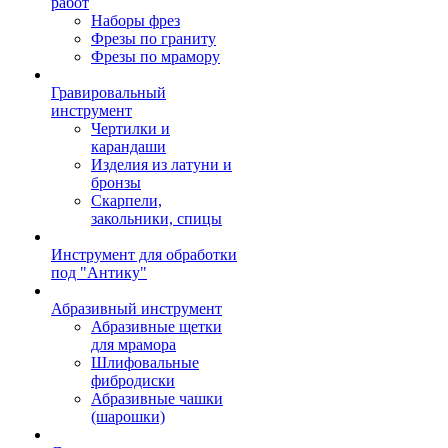
работ
Наборы фрез
Фрезы по граниту
Фрезы по мрамору
Гравировальный
инструмент
Чертилки и
карандаши
Изделия из латуни и
бронзы
Скарпели,
закольники, спицы
Инструмент для обработки
под "Антику"
Абразивный инструмент
Абразивные щетки
для мрамора
Шлифовальные
фибродиски
Абразивные чашки
(шарошки)