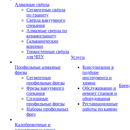
Алмазные свёрла
Сегментные свёрла
по граниту
Свёрла вакуумного
спекания
Алмазные сверла по
керамограниту
Гальванические
коронки
Тонкостенные свёрла
для ЧПУ
Услуги
Профильные алмазные
Консультации в
фрезы
подборе
Сегментные
инструмента и
профильные фрезы
химии
Брен
Фрезы вакуумного
Обслуживание и
спекания
ремонт станков и
Сплошные
оборудования
профильные фрезы
Реставрационные
Наборы профильных
работы по камню
фрез
Калибровочные и
каннелюрные круги