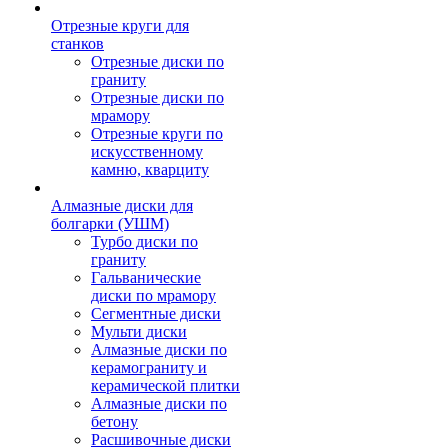
Отрезные круги для
станков
Отрезные диски по
граниту
Отрезные диски по
мрамору
Отрезные круги по
искусственному
камню, кварциту
Алмазные диски для
болгарки (УШМ)
Турбо диски по
граниту
Гальванические
диски по мрамору
Сегментные диски
Мульти диски
Алмазные диски по
керамограниту и
керамической плитки
Алмазные диски по
бетону
Расшивочные диски