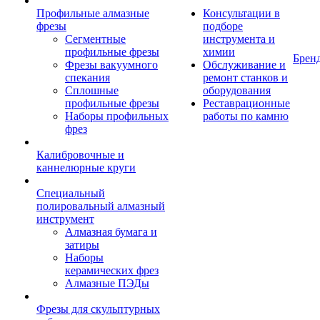
Профильные алмазные
Консультации в
фрезы
подборе
Сегментные
инструмента и
профильные фрезы
химии
Брен
Фрезы вакуумного
Обслуживание и
спекания
ремонт станков и
Сплошные
оборудования
профильные фрезы
Реставрационные
Наборы профильных
работы по камню
фрез
Калибровочные и
каннелюрные круги
Специальный
полировальный алмазный
инструмент
Алмазная бумага и
затиры
Наборы
керамических фрез
Алмазные ПЭДы
Фрезы для скульптурных