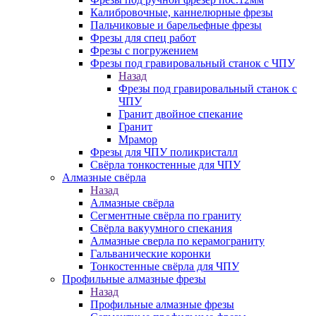
Калибровочные, каннелюрные фрезы
Пальчиковые и барельефные фрезы
Фрезы для спец работ
Фрезы с погружением
Фрезы под гравировальный станок с ЧПУ
Назад
Фрезы под гравировальный станок с
ЧПУ
Гранит двойное спекание
Гранит
Мрамор
Фрезы для ЧПУ поликристалл
Свёрла тонкостенные для ЧПУ
Алмазные свёрла
Назад
Алмазные свёрла
Сегментные свёрла по граниту
Свёрла вакуумного спекания
Алмазные сверла по керамограниту
Гальванические коронки
Тонкостенные свёрла для ЧПУ
Профильные алмазные фрезы
Назад
Профильные алмазные фрезы