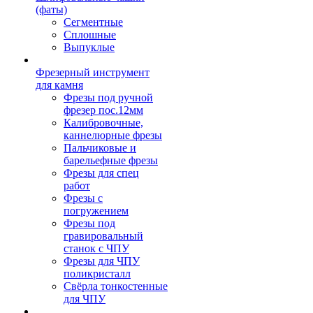
(фаты)
Сегментные
Сплошные
Выпуклые
Фрезерный инструмент
для камня
Фрезы под ручной
фрезер пос.12мм
Калибровочные,
каннелюрные фрезы
Пальчиковые и
барельефные фрезы
Фрезы для спец
работ
Фрезы с
погружением
Фрезы под
гравировальный
станок с ЧПУ
Фрезы для ЧПУ
поликристалл
Свёрла тонкостенные
для ЧПУ