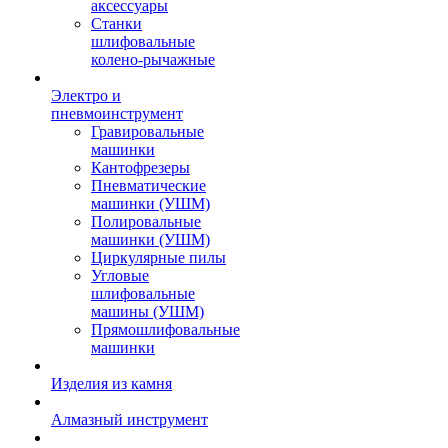
аксессуары
Станки
шлифовальные
колено-рычажные
Электро и
пневмоинструмент
Гравировальные
машинки
Кантофрезеры
Пневматические
машинки (УШМ)
Полировальные
машинки (УШМ)
Циркулярные пилы
Угловые
шлифовальные
машины (УШМ)
Прямошлифовальные
машинки
Изделия из камня
Алмазный инструмент