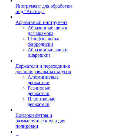
Инструмент для обработки
под "Антику"
Абразивный инструмент
Абразивные щетки
для мрамора
Шлифовальные
фибродиски
Абразивные чашки
(шарошки)
Держатели и переходники
для шлифовальных кругов
Алюминиевые
держатели
Резиновые
держатели
Пластиковые
держатели
Войлоки фетры и
размывочные круги для
полировки