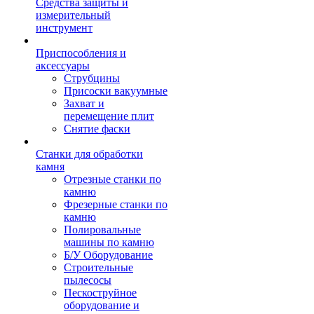
Средства защиты и
измерительный
инструмент
Приспособления и
аксессуары
Струбцины
Присоски вакуумные
Захват и
перемещение плит
Снятие фаски
Станки для обработки
камня
Отрезные станки по
камню
Фрезерные станки по
камню
Полировальные
машины по камню
Б/У Оборудование
Строительные
пылесосы
Пескоструйное
оборудование и