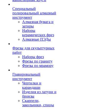
Специальный
полировальный алмазный
инструмент
Алмазная бумага и
затиры
Наборы
керамических фрез
Алмазные ПЭДы
Фрезы для скульптурных
работ
Наборы фрез
Фрезы по граниту
Фрезы по мрамору
Гравировальный
инструмент
Чертилки и
карандаши
Изделия из латуни и
бронзы
Скарпели,
закольники, спицы