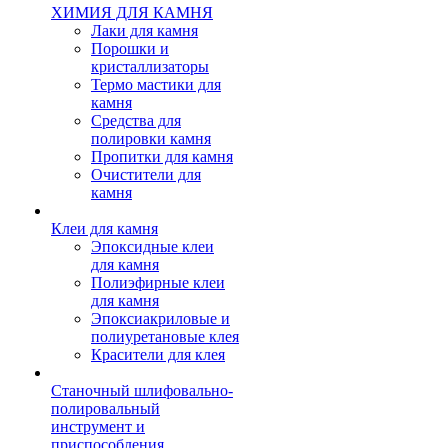
ХИМИЯ ДЛЯ КАМНЯ
Лаки для камня
Порошки и
кристаллизаторы
Термо мастики для
камня
Средства для
полировки камня
Пропитки для камня
Очистители для
камня
Клеи для камня
Эпоксидные клеи
для камня
Полиэфирные клеи
для камня
Эпоксиакриловые и
полиуретановые клея
Красители для клея
Станочный шлифовально-
полировальный
инструмент и
приспособления