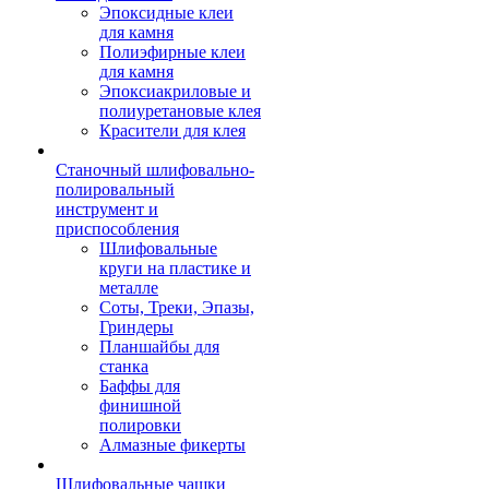
Эпоксидные клеи
для камня
Полиэфирные клеи
для камня
Эпоксиакриловые и
полиуретановые клея
Красители для клея
Станочный шлифовально-
полировальный
инструмент и
приспособления
Шлифовальные
круги на пластике и
металле
Соты, Треки, Эпазы,
Гриндеры
Планшайбы для
станка
Баффы для
финишной
полировки
Алмазные фикерты
Шлифовальные чашки