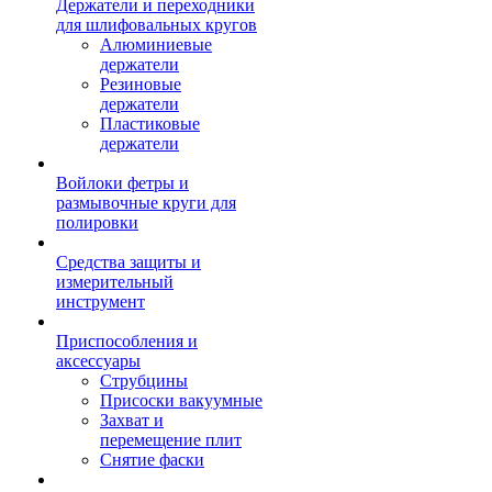
Держатели и переходники
для шлифовальных кругов
Алюминиевые
держатели
Резиновые
держатели
Пластиковые
держатели
Войлоки фетры и
размывочные круги для
полировки
Средства защиты и
измерительный
инструмент
Приспособления и
аксессуары
Струбцины
Присоски вакуумные
Захват и
перемещение плит
Снятие фаски