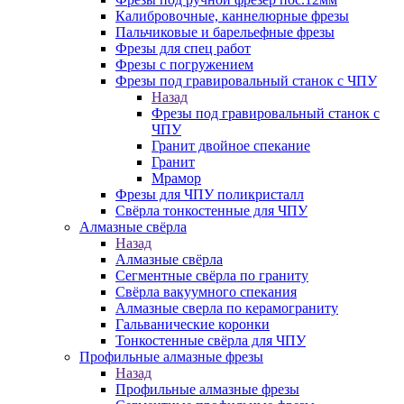
Калибровочные, каннелюрные фрезы
Пальчиковые и барельефные фрезы
Фрезы для спец работ
Фрезы с погружением
Фрезы под гравировальный станок с ЧПУ
Назад
Фрезы под гравировальный станок с
ЧПУ
Гранит двойное спекание
Гранит
Мрамор
Фрезы для ЧПУ поликристалл
Свёрла тонкостенные для ЧПУ
Алмазные свёрла
Назад
Алмазные свёрла
Сегментные свёрла по граниту
Свёрла вакуумного спекания
Алмазные сверла по керамограниту
Гальванические коронки
Тонкостенные свёрла для ЧПУ
Профильные алмазные фрезы
Назад
Профильные алмазные фрезы