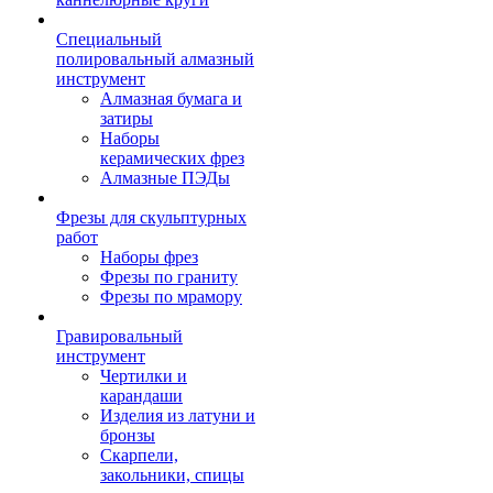
Специальный
полировальный алмазный
инструмент
Алмазная бумага и
затиры
Наборы
керамических фрез
Алмазные ПЭДы
Фрезы для скульптурных
работ
Наборы фрез
Фрезы по граниту
Фрезы по мрамору
Гравировальный
инструмент
Чертилки и
карандаши
Изделия из латуни и
бронзы
Скарпели,
закольники, спицы