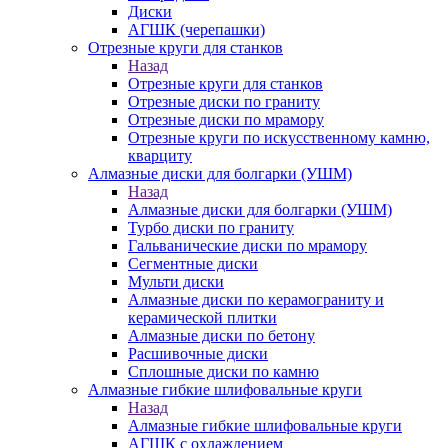
Диски
АГШК (черепашки)
Отрезные круги для станков
Назад
Отрезные круги для станков
Отрезные диски по граниту
Отрезные диски по мрамору
Отрезные круги по искусственному камню,
кварциту
Алмазные диски для болгарки (УШМ)
Назад
Алмазные диски для болгарки (УШМ)
Турбо диски по граниту
Гальванические диски по мрамору
Сегментные диски
Мульти диски
Алмазные диски по керамограниту и
керамической плитки
Алмазные диски по бетону
Расшивочные диски
Сплошные диски по камню
Алмазные гибкие шлифовальные круги
Назад
Алмазные гибкие шлифовальные круги
АГШК с охлаждением