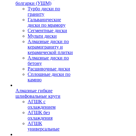
болгарки (УШМ)
Турбо диски по
граниту
Гальванические
диски по мрамору
Сегментные диски
Мульти диски
Алмазные диски по
керамограниту и
керамической плитки
Алмазные диски по
бетону
Расшивочные диски
Сплошные диски по
камню
Алмазные гибкие
шлифовальные круги
АГШК с
охлаждением
АГШК без
охлаждения
АГШК
универсальные