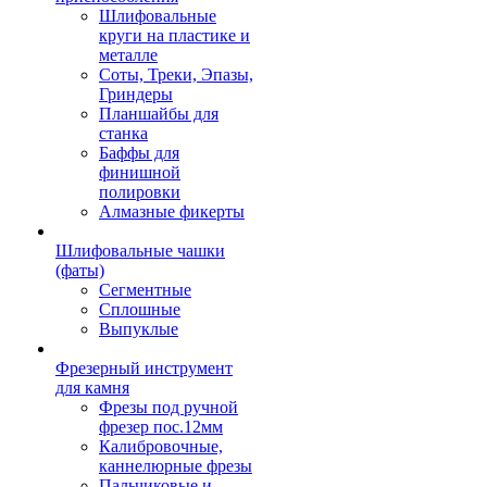
Шлифовальные
круги на пластике и
металле
Соты, Треки, Эпазы,
Гриндеры
Планшайбы для
станка
Баффы для
финишной
полировки
Алмазные фикерты
Шлифовальные чашки
(фаты)
Сегментные
Сплошные
Выпуклые
Фрезерный инструмент
для камня
Фрезы под ручной
фрезер пос.12мм
Калибровочные,
каннелюрные фрезы
Пальчиковые и