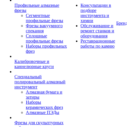
Профильные алмазные
Консультации в
фрезы
подборе
Сегментные
инструмента и
профильные фрезы
химии
Брен
Фрезы вакуумного
Обслуживание и
спекания
ремонт станков и
Сплошные
оборудования
профильные фрезы
Реставрационные
Наборы профильных
работы по камню
фрез
Калибровочные и
каннелюрные круги
Специальный
полировальный алмазный
инструмент
Алмазная бумага и
затиры
Наборы
керамических фрез
Алмазные ПЭДы
Фрезы для скульптурных