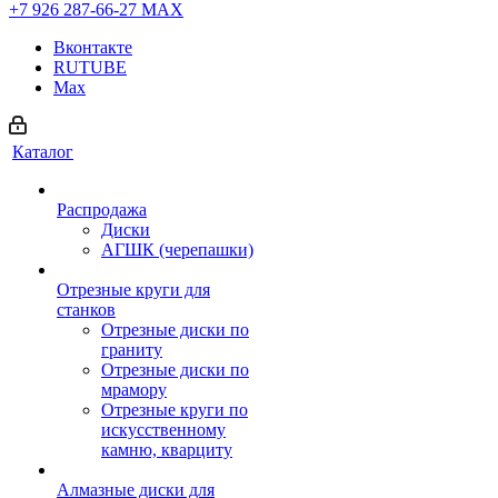
+7 926 287-66-27
МАХ
Вконтакте
RUTUBE
Max
Каталог
Распродажа
Диски
АГШК (черепашки)
Отрезные круги для
станков
Отрезные диски по
граниту
Отрезные диски по
мрамору
Отрезные круги по
искусственному
камню, кварциту
Алмазные диски для