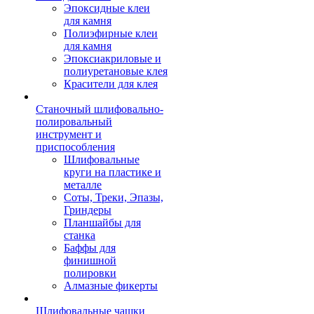
Эпоксидные клеи
для камня
Полиэфирные клеи
для камня
Эпоксиакриловые и
полиуретановые клея
Красители для клея
Станочный шлифовально-
полировальный
инструмент и
приспособления
Шлифовальные
круги на пластике и
металле
Соты, Треки, Эпазы,
Гриндеры
Планшайбы для
станка
Баффы для
финишной
полировки
Алмазные фикерты
Шлифовальные чашки