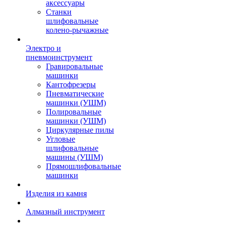
аксессуары
Станки
шлифовальные
колено-рычажные
Электро и
пневмоинструмент
Гравировальные
машинки
Кантофрезеры
Пневматические
машинки (УШМ)
Полировальные
машинки (УШМ)
Циркулярные пилы
Угловые
шлифовальные
машины (УШМ)
Прямошлифовальные
машинки
Изделия из камня
Алмазный инструмент