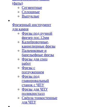
(фаты)
Сегментные
Сплошные
Выпуклые
Фрезерный инструмент
для камня
Фрезы под ручной
фрезер пос.12мм
Калибровочные,
каннелюрные фрезы
Пальчиковые и
барельефные фрезы
Фрезы для спец
работ
Фрезы с
погружением
Фрезы под
гравировальный
станок с ЧПУ
Фрезы для ЧПУ
поликристалл
Свёрла тонкостенные
для ЧПУ