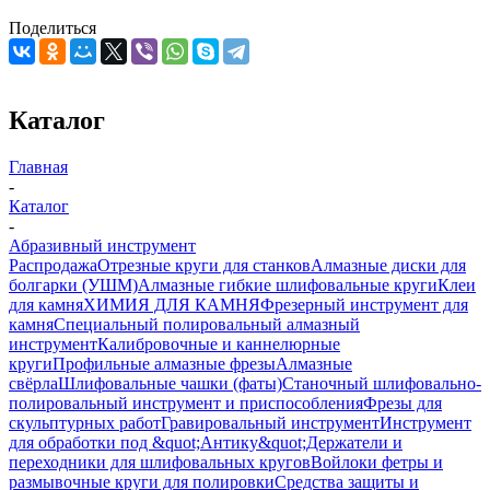
Поделиться
Каталог
Главная
-
Каталог
-
Абразивный инструмент
Распродажа
Отрезные круги для станков
Алмазные диски для
болгарки (УШМ)
Алмазные гибкие шлифовальные круги
Клеи
для камня
ХИМИЯ ДЛЯ КАМНЯ
Фрезерный инструмент для
камня
Специальный полировальный алмазный
инструмент
Калибровочные и каннелюрные
круги
Профильные алмазные фрезы
Алмазные
свёрла
Шлифовальные чашки (фаты)
Станочный шлифовально-
полировальный инструмент и приспособления
Фрезы для
скульптурных работ
Гравировальный инструмент
Инструмент
для обработки под &quot;Антику&quot;
Держатели и
переходники для шлифовальных кругов
Войлоки фетры и
размывочные круги для полировки
Средства защиты и