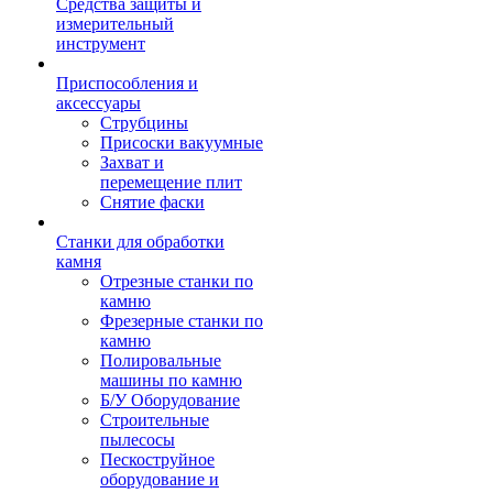
Средства защиты и
измерительный
инструмент
Приспособления и
аксессуары
Струбцины
Присоски вакуумные
Захват и
перемещение плит
Снятие фаски
Станки для обработки
камня
Отрезные станки по
камню
Фрезерные станки по
камню
Полировальные
машины по камню
Б/У Оборудование
Строительные
пылесосы
Пескоструйное
оборудование и