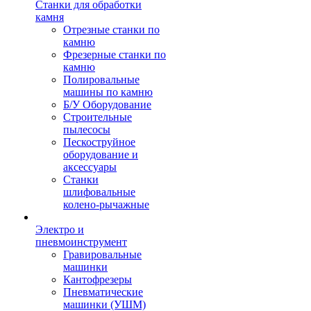
Станки для обработки
камня
Отрезные станки по
камню
Фрезерные станки по
камню
Полировальные
машины по камню
Б/У Оборудование
Строительные
пылесосы
Пескоструйное
оборудование и
аксессуары
Станки
шлифовальные
колено-рычажные
Электро и
пневмоинструмент
Гравировальные
машинки
Кантофрезеры
Пневматические
машинки (УШМ)