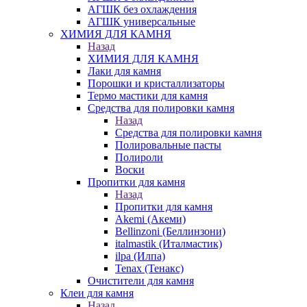
АГШК без охлаждения
АГШК универсальные
ХИМИЯ ДЛЯ КАМНЯ
Назад
ХИМИЯ ДЛЯ КАМНЯ
Лаки для камня
Порошки и кристаллизаторы
Термо мастики для камня
Средства для полировки камня
Назад
Средства для полировки камня
Полировальные пасты
Полироли
Воски
Пропитки для камня
Назад
Пропитки для камня
Akemi (Акеми)
Bellinzoni (Беллинзони)
italmastik (Италмастик)
ilpa (Илпа)
Tenax (Тенакс)
Очистители для камня
Клеи для камня
Назад