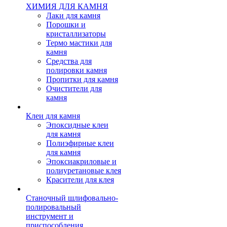
ХИМИЯ ДЛЯ КАМНЯ
Лаки для камня
Порошки и
кристаллизаторы
Термо мастики для
камня
Средства для
полировки камня
Пропитки для камня
Очистители для
камня
Клеи для камня
Эпоксидные клеи
для камня
Полиэфирные клеи
для камня
Эпоксиакриловые и
полиуретановые клея
Красители для клея
Станочный шлифовально-
полировальный
инструмент и
приспособления