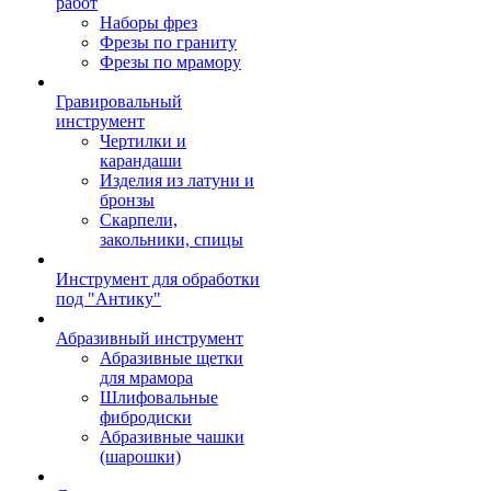
работ
Наборы фрез
Фрезы по граниту
Фрезы по мрамору
Гравировальный
инструмент
Чертилки и
карандаши
Изделия из латуни и
бронзы
Скарпели,
закольники, спицы
Инструмент для обработки
под "Антику"
Абразивный инструмент
Абразивные щетки
для мрамора
Шлифовальные
фибродиски
Абразивные чашки
(шарошки)