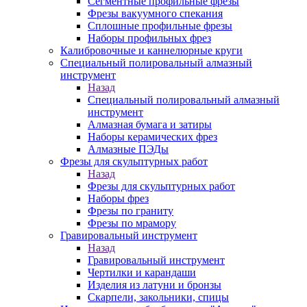
Сегментные профильные фрезы
Фрезы вакуумного спекания
Сплошные профильные фрезы
Наборы профильных фрез
Калибровочные и каннелюрные круги
Специальный полировальный алмазный
инструмент
Назад
Специальный полировальный алмазный
инструмент
Алмазная бумага и затиры
Наборы керамических фрез
Алмазные ПЭДы
Фрезы для скульптурных работ
Назад
Фрезы для скульптурных работ
Наборы фрез
Фрезы по граниту
Фрезы по мрамору
Гравировальный инструмент
Назад
Гравировальный инструмент
Чертилки и карандаши
Изделия из латуни и бронзы
Скарпели, закольники, спицы