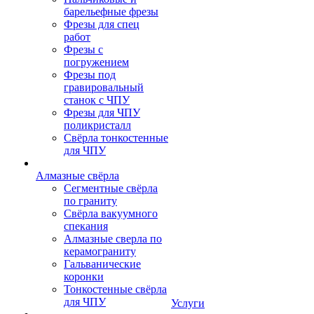
барельефные фрезы
Фрезы для спец
работ
Фрезы с
погружением
Фрезы под
гравировальный
станок с ЧПУ
Фрезы для ЧПУ
поликристалл
Свёрла тонкостенные
для ЧПУ
Алмазные свёрла
Сегментные свёрла
по граниту
Свёрла вакуумного
спекания
Алмазные сверла по
керамограниту
Гальванические
коронки
Тонкостенные свёрла
для ЧПУ
Услуги