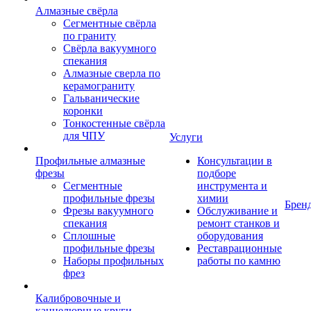
Алмазные свёрла
Сегментные свёрла
по граниту
Свёрла вакуумного
спекания
Алмазные сверла по
керамограниту
Гальванические
коронки
Тонкостенные свёрла
для ЧПУ
Услуги
Профильные алмазные
Консультации в
фрезы
подборе
Сегментные
инструмента и
профильные фрезы
химии
Брен
Фрезы вакуумного
Обслуживание и
спекания
ремонт станков и
Сплошные
оборудования
профильные фрезы
Реставрационные
Наборы профильных
работы по камню
фрез
Калибровочные и
каннелюрные круги