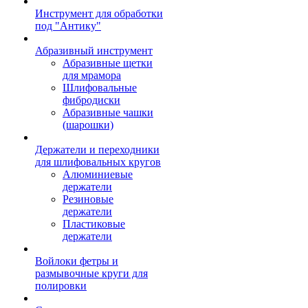
Инструмент для обработки
под "Антику"
Абразивный инструмент
Абразивные щетки
для мрамора
Шлифовальные
фибродиски
Абразивные чашки
(шарошки)
Держатели и переходники
для шлифовальных кругов
Алюминиевые
держатели
Резиновые
держатели
Пластиковые
держатели
Войлоки фетры и
размывочные круги для
полировки