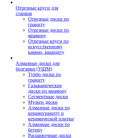
Отрезные круги для
станков
Отрезные диски по
граниту
Отрезные диски по
мрамору
Отрезные круги по
искусственному
камню, кварциту
Алмазные диски для
болгарки (УШМ)
Турбо диски по
граниту
Гальванические
диски по мрамору
Сегментные диски
Мульти диски
Алмазные диски по
керамограниту и
керамической плитки
Алмазные диски по
бетону
Расшивочные диски