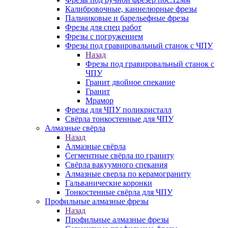
Калибровочные, каннелюрные фрезы
Пальчиковые и барельефные фрезы
Фрезы для спец работ
Фрезы с погружением
Фрезы под гравировальный станок с ЧПУ
Назад
Фрезы под гравировальный станок с
ЧПУ
Гранит двойное спекание
Гранит
Мрамор
Фрезы для ЧПУ поликристалл
Свёрла тонкостенные для ЧПУ
Алмазные свёрла
Назад
Алмазные свёрла
Сегментные свёрла по граниту
Свёрла вакуумного спекания
Алмазные сверла по керамограниту
Гальванические коронки
Тонкостенные свёрла для ЧПУ
Профильные алмазные фрезы
Назад
Профильные алмазные фрезы