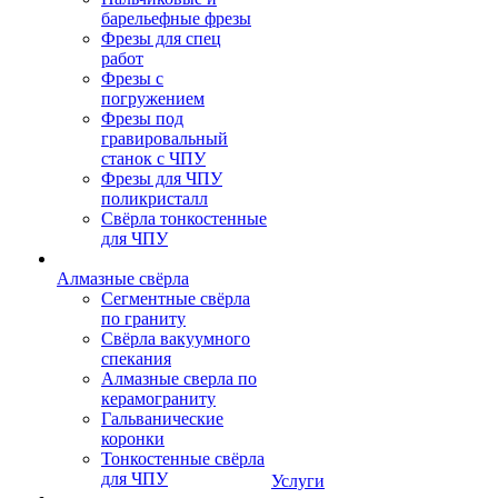
барельефные фрезы
Фрезы для спец
работ
Фрезы с
погружением
Фрезы под
гравировальный
станок с ЧПУ
Фрезы для ЧПУ
поликристалл
Свёрла тонкостенные
для ЧПУ
Алмазные свёрла
Сегментные свёрла
по граниту
Свёрла вакуумного
спекания
Алмазные сверла по
керамограниту
Гальванические
коронки
Тонкостенные свёрла
для ЧПУ
Услуги