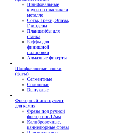
Шлифовальные
круги на пластике и
металле
Соты, Треки, Эпазы,
Гриндеры
Планшайбы для
станка
Баффы для
финишной
полировки
Алмазные фикерты
Шлифовальные чашки
(фаты)
Сегментные
Сплошные
Выпуклые
Фрезерный инструмент
для камня
Фрезы под ручной
фрезер пос.12мм
Калибровочные,
каннелюрные фрезы
Пальчиковые и