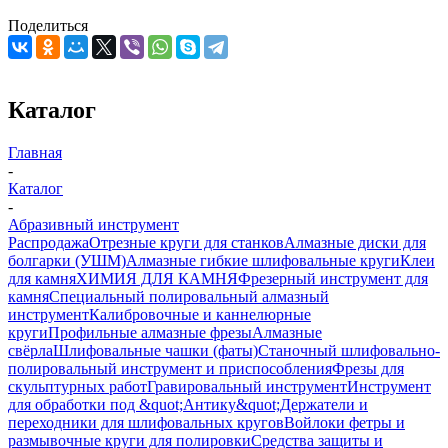
Поделиться
Каталог
Главная
-
Каталог
-
Абразивный инструмент
Распродажа
Отрезные круги для станков
Алмазные диски для
болгарки (УШМ)
Алмазные гибкие шлифовальные круги
Клеи
для камня
ХИМИЯ ДЛЯ КАМНЯ
Фрезерный инструмент для
камня
Специальный полировальный алмазный
инструмент
Калибровочные и каннелюрные
круги
Профильные алмазные фрезы
Алмазные
свёрла
Шлифовальные чашки (фаты)
Станочный шлифовально-
полировальный инструмент и приспособления
Фрезы для
скульптурных работ
Гравировальный инструмент
Инструмент
для обработки под &quot;Антику&quot;
Держатели и
переходники для шлифовальных кругов
Войлоки фетры и
размывочные круги для полировки
Средства защиты и