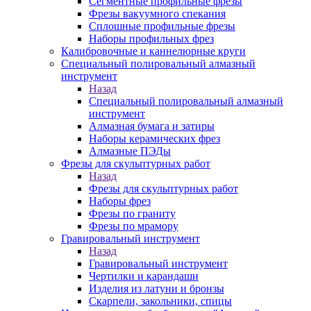
Сегментные профильные фрезы
Фрезы вакуумного спекания
Сплошные профильные фрезы
Наборы профильных фрез
Калибровочные и каннелюрные круги
Специальный полировальный алмазный
инструмент
Назад
Специальный полировальный алмазный
инструмент
Алмазная бумага и затиры
Наборы керамических фрез
Алмазные ПЭДы
Фрезы для скульптурных работ
Назад
Фрезы для скульптурных работ
Наборы фрез
Фрезы по граниту
Фрезы по мрамору
Гравировальный инструмент
Назад
Гравировальный инструмент
Чертилки и карандаши
Изделия из латуни и бронзы
Скарпели, закольники, спицы