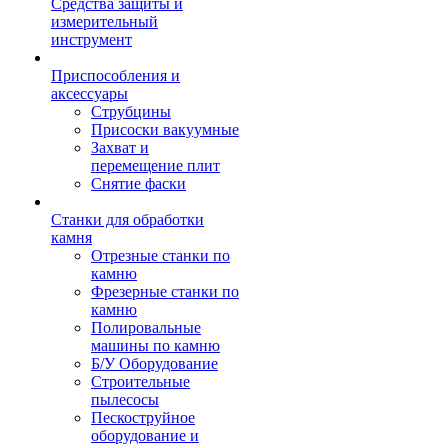
Средства защиты и
измерительный
инструмент
Приспособления и
аксессуары
Струбцины
Присоски вакуумные
Захват и
перемещение плит
Снятие фаски
Станки для обработки
камня
Отрезные станки по
камню
Фрезерные станки по
камню
Полировальные
машины по камню
Б/У Оборудование
Строительные
пылесосы
Пескоструйное
оборудование и