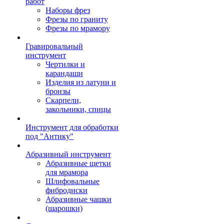
работ
Наборы фрез
Фрезы по граниту
Фрезы по мрамору
Гравировальный
инструмент
Чертилки и
карандаши
Изделия из латуни и
бронзы
Скарпели,
закольники, спицы
Инструмент для обработки
под "Антику"
Абразивный инструмент
Абразивные щетки
для мрамора
Шлифовальные
фибродиски
Абразивные чашки
(шарошки)