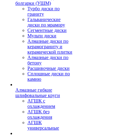
болгарки (УШМ)
Турбо диски по
граниту
Гальванические
диски по мрамору
Сегментные диски
Мульти диски
Алмазные диски по
керамограниту и
керамической плитки
Алмазные диски по
бетону
Расшивочные диски
Сплошные диски по
камню
Алмазные гибкие
шлифовальные круги
АГШК с
охлаждением
АГШК без
охлаждения
АГШК
универсальные