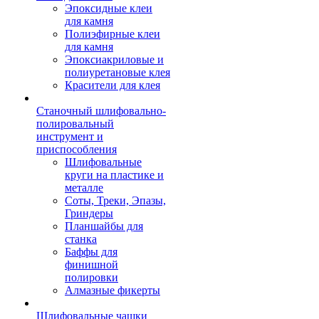
Эпоксидные клеи
для камня
Полиэфирные клеи
для камня
Эпоксиакриловые и
полиуретановые клея
Красители для клея
Станочный шлифовально-
полировальный
инструмент и
приспособления
Шлифовальные
круги на пластике и
металле
Соты, Треки, Эпазы,
Гриндеры
Планшайбы для
станка
Баффы для
финишной
полировки
Алмазные фикерты
Шлифовальные чашки