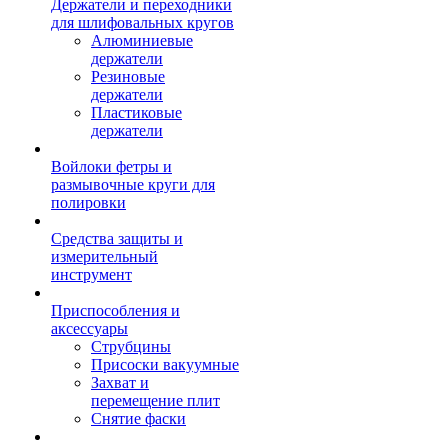
Держатели и переходники
для шлифовальных кругов
Алюминиевые
держатели
Резиновые
держатели
Пластиковые
держатели
Войлоки фетры и
размывочные круги для
полировки
Средства защиты и
измерительный
инструмент
Приспособления и
аксессуары
Струбцины
Присоски вакуумные
Захват и
перемещение плит
Снятие фаски