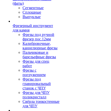
(фаты)
Сегментные
Сплошные
Выпуклые
Фрезерный инструмент
для камня
Фрезы под ручной
фрезер пос.12мм
Калибровочные,
каннелюрные фрезы
Пальчиковые и
барельефные фрезы
Фрезы для спец
работ
Фрезы с
погружением
Фрезы под
гравировальный
станок с ЧПУ
Фрезы для ЧПУ
поликристалл
Свёрла тонкостенные
для ЧПУ