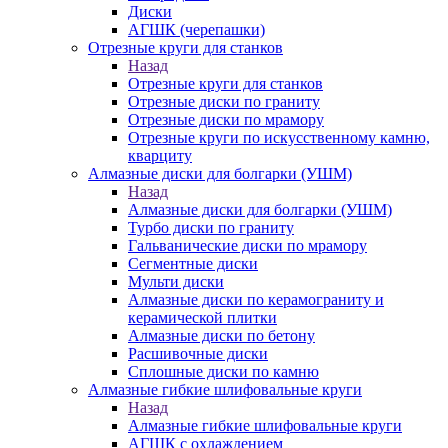
Диски
АГШК (черепашки)
Отрезные круги для станков
Назад
Отрезные круги для станков
Отрезные диски по граниту
Отрезные диски по мрамору
Отрезные круги по искусственному камню,
кварциту
Алмазные диски для болгарки (УШМ)
Назад
Алмазные диски для болгарки (УШМ)
Турбо диски по граниту
Гальванические диски по мрамору
Сегментные диски
Мульти диски
Алмазные диски по керамограниту и
керамической плитки
Алмазные диски по бетону
Расшивочные диски
Сплошные диски по камню
Алмазные гибкие шлифовальные круги
Назад
Алмазные гибкие шлифовальные круги
АГШК с охлаждением