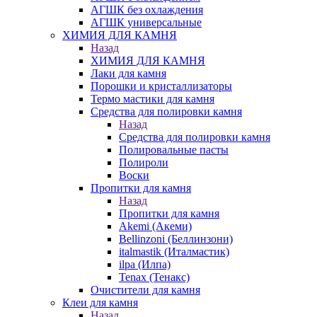
АГШК без охлаждения
АГШК универсальные
ХИМИЯ ДЛЯ КАМНЯ
Назад
ХИМИЯ ДЛЯ КАМНЯ
Лаки для камня
Порошки и кристаллизаторы
Термо мастики для камня
Средства для полировки камня
Назад
Средства для полировки камня
Полировальные пасты
Полироли
Воски
Пропитки для камня
Назад
Пропитки для камня
Akemi (Акеми)
Bellinzoni (Беллинзони)
italmastik (Италмастик)
ilpa (Илпа)
Tenax (Тенакс)
Очистители для камня
Клеи для камня
Назад