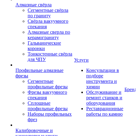
Алмазные свёрла
Сегментные свёрла
по граниту
Свёрла вакуумного
спекания
Алмазные сверла по
керамограниту
Гальванические
коронки
Тонкостенные свёрла
для ЧПУ
Услуги
Профильные алмазные
Консультации в
фрезы
подборе
Сегментные
инструмента и
профильные фрезы
химии
Брен
Фрезы вакуумного
Обслуживание и
спекания
ремонт станков и
Сплошные
оборудования
профильные фрезы
Реставрационные
Наборы профильных
работы по камню
фрез
Калибровочные и
каннелюрные круги