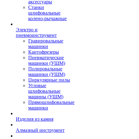
аксессуары
Станки
шлифовальные
колено-рычажные
Электро и
пневмоинструмент
Гравировальные
машинки
Кантофрезеры
Пневматические
машинки (УШМ)
Полировальные
машинки (УШМ)
Циркулярные пилы
Угловые
шлифовальные
машины (УШМ)
Прямошлифовальные
машинки
Изделия из камня
Алмазный инструмент