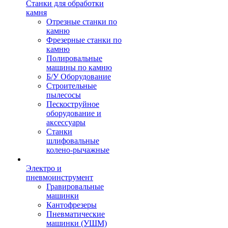
Станки для обработки
камня
Отрезные станки по
камню
Фрезерные станки по
камню
Полировальные
машины по камню
Б/У Оборудование
Строительные
пылесосы
Пескоструйное
оборудование и
аксессуары
Станки
шлифовальные
колено-рычажные
Электро и
пневмоинструмент
Гравировальные
машинки
Кантофрезеры
Пневматические
машинки (УШМ)