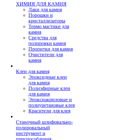
ХИМИЯ ДЛЯ КАМНЯ
Лаки для камня
Порошки и
кристаллизаторы
Термо мастики для
камня
Средства для
полировки камня
Пропитки для камня
Очистители для
камня
Клеи для камня
Эпоксидные клеи
для камня
Полиэфирные клеи
для камня
Эпоксиакриловые и
полиуретановые клея
Красители для клея
Станочный шлифовально-
полировальный
инструмент и
приспособления