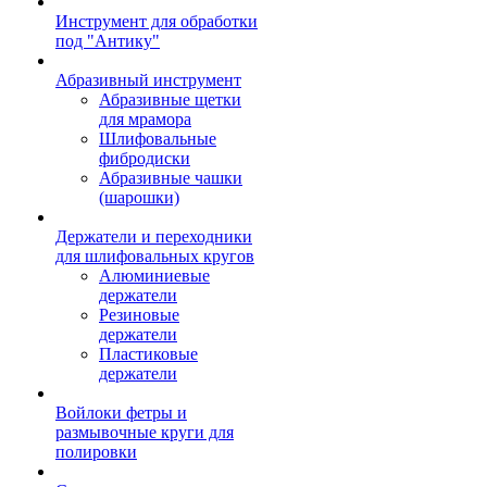
Инструмент для обработки
под "Антику"
Абразивный инструмент
Абразивные щетки
для мрамора
Шлифовальные
фибродиски
Абразивные чашки
(шарошки)
Держатели и переходники
для шлифовальных кругов
Алюминиевые
держатели
Резиновые
держатели
Пластиковые
держатели
Войлоки фетры и
размывочные круги для
полировки