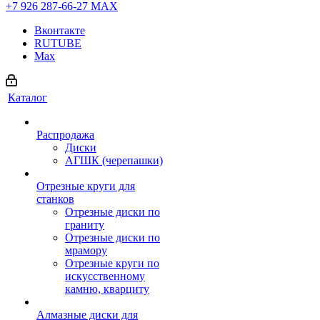
+7 926 287-66-27
МАХ
Вконтакте
RUTUBE
Max
Каталог
Распродажа
Диски
АГШК (черепашки)
Отрезные круги для
станков
Отрезные диски по
граниту
Отрезные диски по
мрамору
Отрезные круги по
искусственному
камню, кварциту
Алмазные диски для