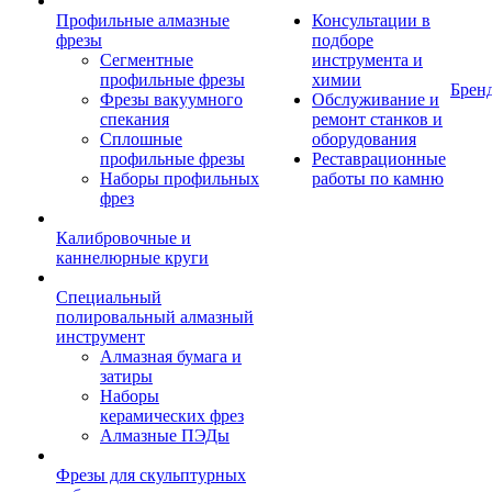
Профильные алмазные
Консультации в
фрезы
подборе
Сегментные
инструмента и
профильные фрезы
химии
Брен
Фрезы вакуумного
Обслуживание и
спекания
ремонт станков и
Сплошные
оборудования
профильные фрезы
Реставрационные
Наборы профильных
работы по камню
фрез
Калибровочные и
каннелюрные круги
Специальный
полировальный алмазный
инструмент
Алмазная бумага и
затиры
Наборы
керамических фрез
Алмазные ПЭДы
Фрезы для скульптурных