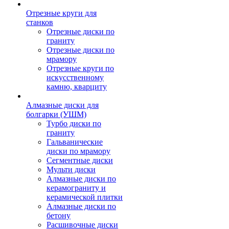
Отрезные круги для
станков
Отрезные диски по
граниту
Отрезные диски по
мрамору
Отрезные круги по
искусственному
камню, кварциту
Алмазные диски для
болгарки (УШМ)
Турбо диски по
граниту
Гальванические
диски по мрамору
Сегментные диски
Мульти диски
Алмазные диски по
керамограниту и
керамической плитки
Алмазные диски по
бетону
Расшивочные диски