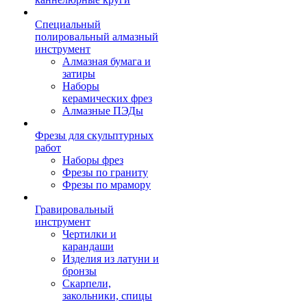
Специальный
полировальный алмазный
инструмент
Алмазная бумага и
затиры
Наборы
керамических фрез
Алмазные ПЭДы
Фрезы для скульптурных
работ
Наборы фрез
Фрезы по граниту
Фрезы по мрамору
Гравировальный
инструмент
Чертилки и
карандаши
Изделия из латуни и
бронзы
Скарпели,
закольники, спицы