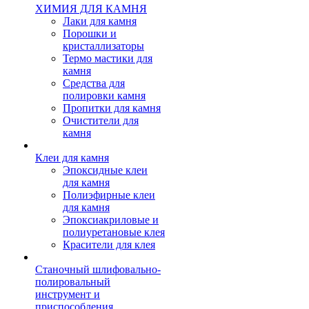
ХИМИЯ ДЛЯ КАМНЯ
Лаки для камня
Порошки и
кристаллизаторы
Термо мастики для
камня
Средства для
полировки камня
Пропитки для камня
Очистители для
камня
Клеи для камня
Эпоксидные клеи
для камня
Полиэфирные клеи
для камня
Эпоксиакриловые и
полиуретановые клея
Красители для клея
Станочный шлифовально-
полировальный
инструмент и
приспособления