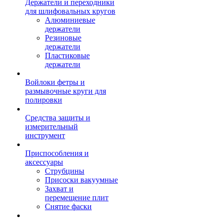
Держатели и переходники
для шлифовальных кругов
Алюминиевые
держатели
Резиновые
держатели
Пластиковые
держатели
Войлоки фетры и
размывочные круги для
полировки
Средства защиты и
измерительный
инструмент
Приспособления и
аксессуары
Струбцины
Присоски вакуумные
Захват и
перемещение плит
Снятие фаски