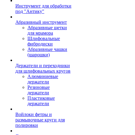
Инструмент для обработки
под "Антику"
Абразивный инструмент
Абразивные щетки
для мрамора
Шлифовальные
фибродиски
Абразивные чашки
(шарошки)
Держатели и переходники
для шлифовальных кругов
Алюминиевые
держатели
Резиновые
держатели
Пластиковые
держатели
Войлоки фетры и
размывочные круги для
полировки