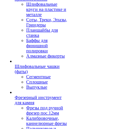
Шлифовальные
круги на пластике и
металле
Соты, Треки, Эпазы,
Гриндеры
Планшайбы для
станка
Баффы для
финишной
полировки
Алмазные фикерты
Шлифовальные чашки
(фаты)
Сегментные
Сплошные
Выпуклые
Фрезерный инструмент
для камня
Фрезы под ручной
фрезер пос.12мм
Калибровочные,
каннелюрные фрезы
Пальчиковые и