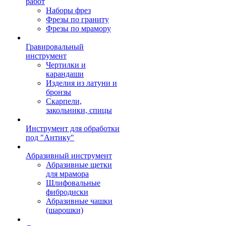
работ
Наборы фрез
Фрезы по граниту
Фрезы по мрамору
Гравировальный
инструмент
Чертилки и
карандаши
Изделия из латуни и
бронзы
Скарпели,
закольники, спицы
Инструмент для обработки
под "Антику"
Абразивный инструмент
Абразивные щетки
для мрамора
Шлифовальные
фибродиски
Абразивные чашки
(шарошки)