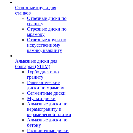
Отрезные круги для
станков
Отрезные диски по
граниту
Отрезные диски по
мрамору
Отрезные круги по
искусственному
камню, кварциту
Алмазные диски для
болгарки (УШМ)
Турбо диски по
граниту
Гальванические
диски по мрамору
Сегментные диски
Мульти диски
Алмазные диски по
керамограниту и
керамической плитки
Алмазные диски по
бетону
Расшивочные диски