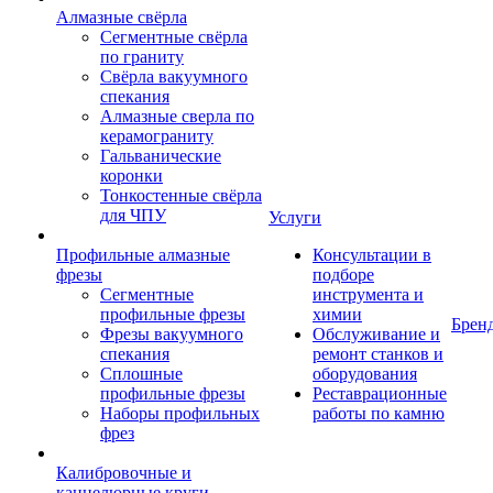
Алмазные свёрла
Сегментные свёрла
по граниту
Свёрла вакуумного
спекания
Алмазные сверла по
керамограниту
Гальванические
коронки
Тонкостенные свёрла
для ЧПУ
Услуги
Профильные алмазные
Консультации в
фрезы
подборе
Сегментные
инструмента и
профильные фрезы
химии
Брен
Фрезы вакуумного
Обслуживание и
спекания
ремонт станков и
Сплошные
оборудования
профильные фрезы
Реставрационные
Наборы профильных
работы по камню
фрез
Калибровочные и
каннелюрные круги