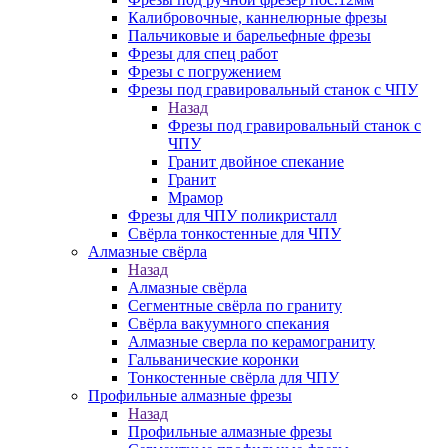
Калибровочные, каннелюрные фрезы
Пальчиковые и барельефные фрезы
Фрезы для спец работ
Фрезы с погружением
Фрезы под гравировальный станок с ЧПУ
Назад
Фрезы под гравировальный станок с
ЧПУ
Гранит двойное спекание
Гранит
Мрамор
Фрезы для ЧПУ поликристалл
Свёрла тонкостенные для ЧПУ
Алмазные свёрла
Назад
Алмазные свёрла
Сегментные свёрла по граниту
Свёрла вакуумного спекания
Алмазные сверла по керамограниту
Гальванические коронки
Тонкостенные свёрла для ЧПУ
Профильные алмазные фрезы
Назад
Профильные алмазные фрезы