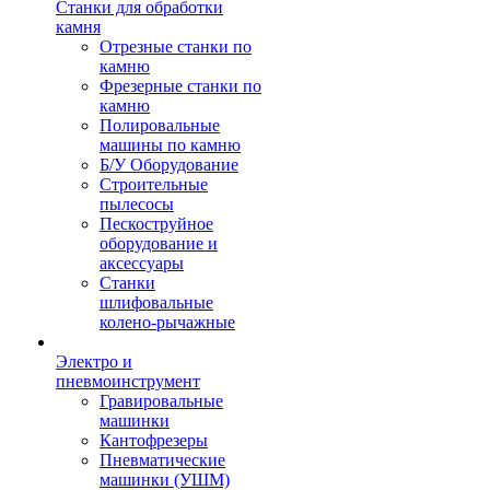
Станки для обработки
камня
Отрезные станки по
камню
Фрезерные станки по
камню
Полировальные
машины по камню
Б/У Оборудование
Строительные
пылесосы
Пескоструйное
оборудование и
аксессуары
Станки
шлифовальные
колено-рычажные
Электро и
пневмоинструмент
Гравировальные
машинки
Кантофрезеры
Пневматические
машинки (УШМ)