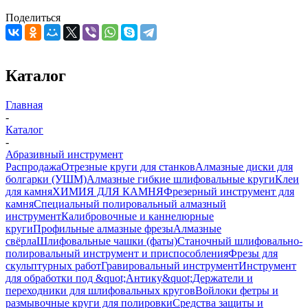
Поделиться
Каталог
Главная
-
Каталог
-
Абразивный инструмент
Распродажа
Отрезные круги для станков
Алмазные диски для
болгарки (УШМ)
Алмазные гибкие шлифовальные круги
Клеи
для камня
ХИМИЯ ДЛЯ КАМНЯ
Фрезерный инструмент для
камня
Специальный полировальный алмазный
инструмент
Калибровочные и каннелюрные
круги
Профильные алмазные фрезы
Алмазные
свёрла
Шлифовальные чашки (фаты)
Станочный шлифовально-
полировальный инструмент и приспособления
Фрезы для
скульптурных работ
Гравировальный инструмент
Инструмент
для обработки под &quot;Антику&quot;
Держатели и
переходники для шлифовальных кругов
Войлоки фетры и
размывочные круги для полировки
Средства защиты и