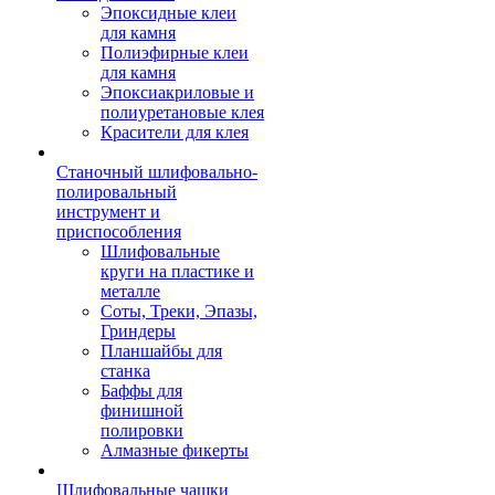
Эпоксидные клеи
для камня
Полиэфирные клеи
для камня
Эпоксиакриловые и
полиуретановые клея
Красители для клея
Станочный шлифовально-
полировальный
инструмент и
приспособления
Шлифовальные
круги на пластике и
металле
Соты, Треки, Эпазы,
Гриндеры
Планшайбы для
станка
Баффы для
финишной
полировки
Алмазные фикерты
Шлифовальные чашки