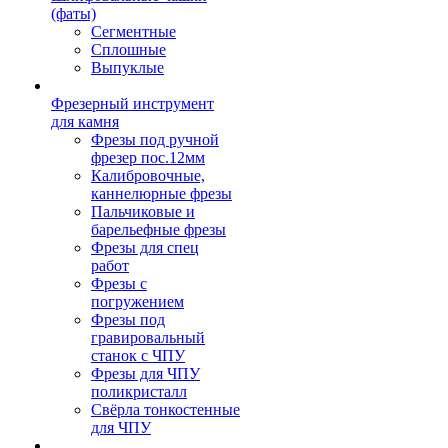
(фаты)
Сегментные
Сплошные
Выпуклые
Фрезерный инструмент
для камня
Фрезы под ручной
фрезер пос.12мм
Калибровочные,
каннелюрные фрезы
Пальчиковые и
барельефные фрезы
Фрезы для спец
работ
Фрезы с
погружением
Фрезы под
гравировальный
станок с ЧПУ
Фрезы для ЧПУ
поликристалл
Свёрла тонкостенные
для ЧПУ