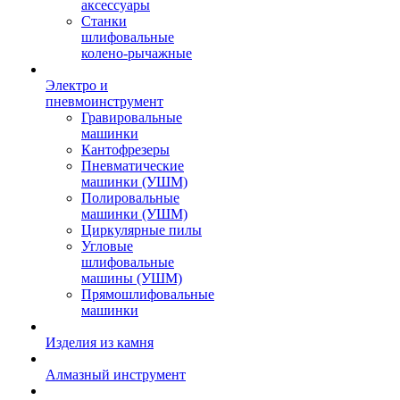
аксессуары
Станки
шлифовальные
колено-рычажные
Электро и
пневмоинструмент
Гравировальные
машинки
Кантофрезеры
Пневматические
машинки (УШМ)
Полировальные
машинки (УШМ)
Циркулярные пилы
Угловые
шлифовальные
машины (УШМ)
Прямошлифовальные
машинки
Изделия из камня
Алмазный инструмент