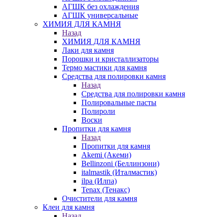
АГШК без охлаждения
АГШК универсальные
ХИМИЯ ДЛЯ КАМНЯ
Назад
ХИМИЯ ДЛЯ КАМНЯ
Лаки для камня
Порошки и кристаллизаторы
Термо мастики для камня
Средства для полировки камня
Назад
Средства для полировки камня
Полировальные пасты
Полироли
Воски
Пропитки для камня
Назад
Пропитки для камня
Akemi (Акеми)
Bellinzoni (Беллинзони)
italmastik (Италмастик)
ilpa (Илпа)
Tenax (Тенакс)
Очистители для камня
Клеи для камня
Назад