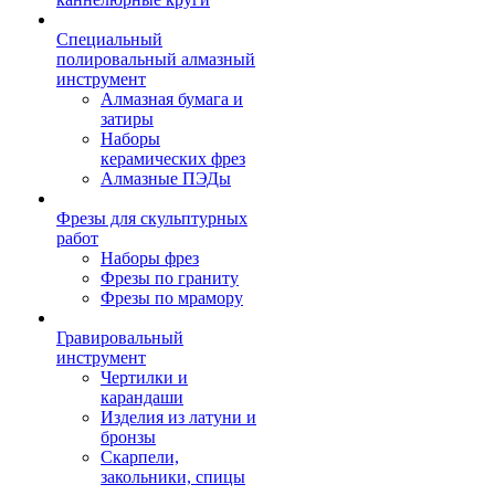
Специальный
полировальный алмазный
инструмент
Алмазная бумага и
затиры
Наборы
керамических фрез
Алмазные ПЭДы
Фрезы для скульптурных
работ
Наборы фрез
Фрезы по граниту
Фрезы по мрамору
Гравировальный
инструмент
Чертилки и
карандаши
Изделия из латуни и
бронзы
Скарпели,
закольники, спицы