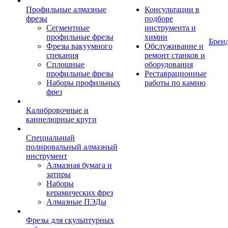
Профильные алмазные
Консультации в
фрезы
подборе
Сегментные
инструмента и
профильные фрезы
химии
Брен
Фрезы вакуумного
Обслуживание и
спекания
ремонт станков и
Сплошные
оборудования
профильные фрезы
Реставрационные
Наборы профильных
работы по камню
фрез
Калибровочные и
каннелюрные круги
Специальный
полировальный алмазный
инструмент
Алмазная бумага и
затиры
Наборы
керамических фрез
Алмазные ПЭДы
Фрезы для скульптурных