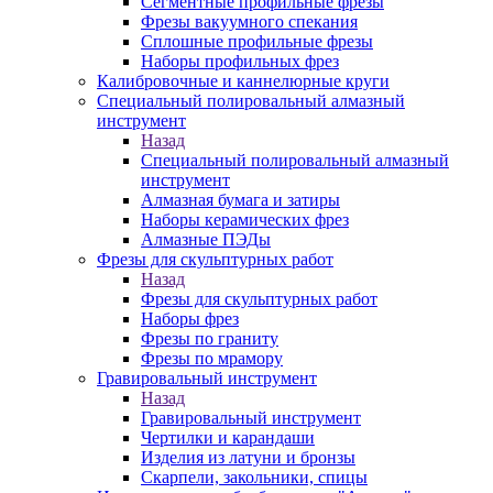
Сегментные профильные фрезы
Фрезы вакуумного спекания
Сплошные профильные фрезы
Наборы профильных фрез
Калибровочные и каннелюрные круги
Специальный полировальный алмазный
инструмент
Назад
Специальный полировальный алмазный
инструмент
Алмазная бумага и затиры
Наборы керамических фрез
Алмазные ПЭДы
Фрезы для скульптурных работ
Назад
Фрезы для скульптурных работ
Наборы фрез
Фрезы по граниту
Фрезы по мрамору
Гравировальный инструмент
Назад
Гравировальный инструмент
Чертилки и карандаши
Изделия из латуни и бронзы
Скарпели, закольники, спицы