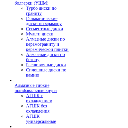
болгарки (УШМ)
Турбо диски по
граниту
Гальванические
диски по мрамору
Сегментные диски
Мульти диски
Алмазные диски по
керамограниту и
керамической плитки
Алмазные диски по
бетону
Расшивочные диски
Сплошные диски по
камню
Алмазные гибкие
шлифовальные круги
АГШК с
охлаждением
АГШК без
охлаждения
АГШК
универсальные