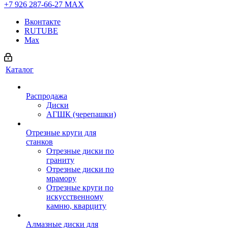
+7 926 287-66-27
МАХ
Вконтакте
RUTUBE
Max
Каталог
Распродажа
Диски
АГШК (черепашки)
Отрезные круги для
станков
Отрезные диски по
граниту
Отрезные диски по
мрамору
Отрезные круги по
искусственному
камню, кварциту
Алмазные диски для