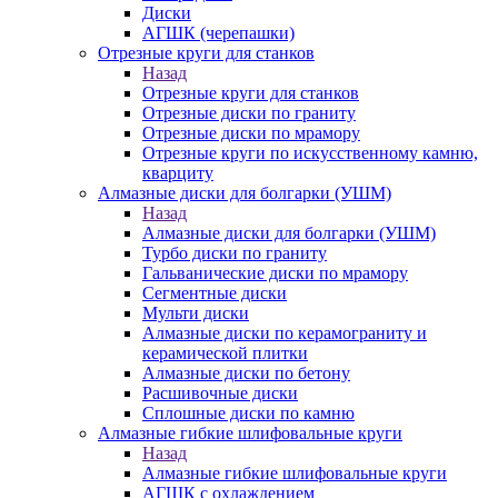
Диски
АГШК (черепашки)
Отрезные круги для станков
Назад
Отрезные круги для станков
Отрезные диски по граниту
Отрезные диски по мрамору
Отрезные круги по искусственному камню,
кварциту
Алмазные диски для болгарки (УШМ)
Назад
Алмазные диски для болгарки (УШМ)
Турбо диски по граниту
Гальванические диски по мрамору
Сегментные диски
Мульти диски
Алмазные диски по керамограниту и
керамической плитки
Алмазные диски по бетону
Расшивочные диски
Сплошные диски по камню
Алмазные гибкие шлифовальные круги
Назад
Алмазные гибкие шлифовальные круги
АГШК с охлаждением