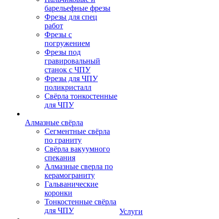
барельефные фрезы
Фрезы для спец
работ
Фрезы с
погружением
Фрезы под
гравировальный
станок с ЧПУ
Фрезы для ЧПУ
поликристалл
Свёрла тонкостенные
для ЧПУ
Алмазные свёрла
Сегментные свёрла
по граниту
Свёрла вакуумного
спекания
Алмазные сверла по
керамограниту
Гальванические
коронки
Тонкостенные свёрла
для ЧПУ
Услуги