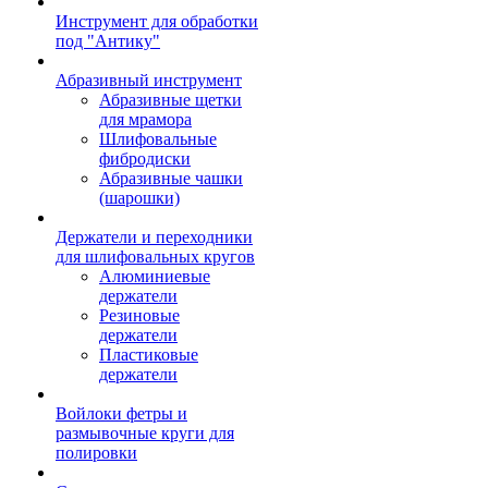
Инструмент для обработки
под "Антику"
Абразивный инструмент
Абразивные щетки
для мрамора
Шлифовальные
фибродиски
Абразивные чашки
(шарошки)
Держатели и переходники
для шлифовальных кругов
Алюминиевые
держатели
Резиновые
держатели
Пластиковые
держатели
Войлоки фетры и
размывочные круги для
полировки