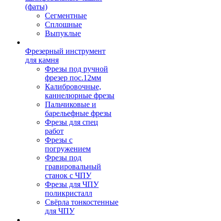
(фаты)
Сегментные
Сплошные
Выпуклые
Фрезерный инструмент
для камня
Фрезы под ручной
фрезер пос.12мм
Калибровочные,
каннелюрные фрезы
Пальчиковые и
барельефные фрезы
Фрезы для спец
работ
Фрезы с
погружением
Фрезы под
гравировальный
станок с ЧПУ
Фрезы для ЧПУ
поликристалл
Свёрла тонкостенные
для ЧПУ