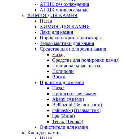
АГШК без охлаждения
АГШК универсальные
ХИМИЯ ДЛЯ КАМНЯ
Назад
ХИМИЯ ДЛЯ КАМНЯ
Лаки для камня
Порошки и кристаллизаторы
Термо мастики для камня
Средства для полировки камня
Назад
Средства для полировки камня
Полировальные пасты
Полироли
Воски
Пропитки для камня
Назад
Пропитки для камня
Akemi (Акеми)
Bellinzoni (Беллинзони)
italmastik (Италмастик)
ilpa (Илпа)
Tenax (Тенакс)
Очистители для камня
Клеи для камня
Назад