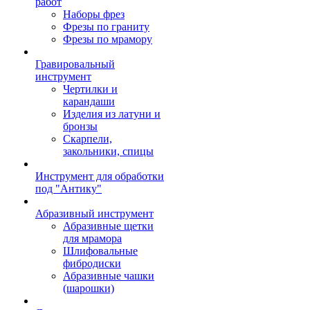
работ
Наборы фрез
Фрезы по граниту
Фрезы по мрамору
Гравировальный
инструмент
Чертилки и
карандаши
Изделия из латуни и
бронзы
Скарпели,
закольники, спицы
Инструмент для обработки
под "Антику"
Абразивный инструмент
Абразивные щетки
для мрамора
Шлифовальные
фибродиски
Абразивные чашки
(шарошки)