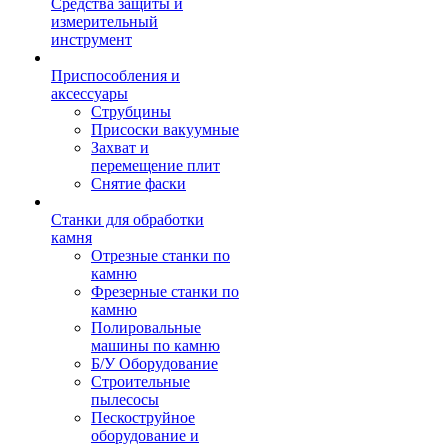
Средства защиты и
измерительный
инструмент
Приспособления и
аксессуары
Струбцины
Присоски вакуумные
Захват и
перемещение плит
Снятие фаски
Станки для обработки
камня
Отрезные станки по
камню
Фрезерные станки по
камню
Полировальные
машины по камню
Б/У Оборудование
Строительные
пылесосы
Пескоструйное
оборудование и