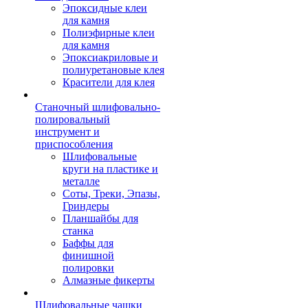
Эпоксидные клеи
для камня
Полиэфирные клеи
для камня
Эпоксиакриловые и
полиуретановые клея
Красители для клея
Станочный шлифовально-
полировальный
инструмент и
приспособления
Шлифовальные
круги на пластике и
металле
Соты, Треки, Эпазы,
Гриндеры
Планшайбы для
станка
Баффы для
финишной
полировки
Алмазные фикерты
Шлифовальные чашки