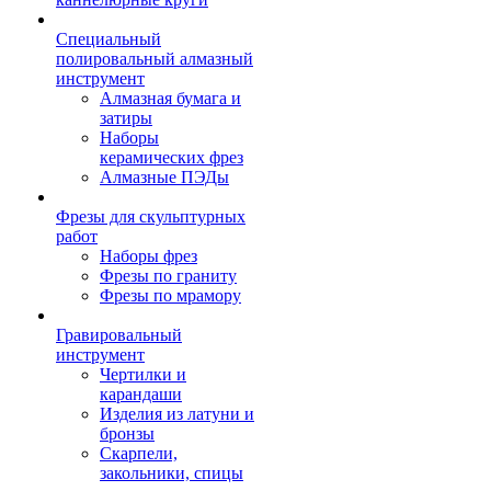
Специальный
полировальный алмазный
инструмент
Алмазная бумага и
затиры
Наборы
керамических фрез
Алмазные ПЭДы
Фрезы для скульптурных
работ
Наборы фрез
Фрезы по граниту
Фрезы по мрамору
Гравировальный
инструмент
Чертилки и
карандаши
Изделия из латуни и
бронзы
Скарпели,
закольники, спицы