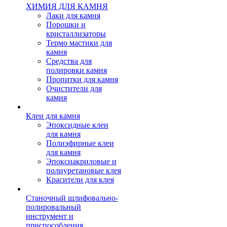
ХИМИЯ ДЛЯ КАМНЯ
Лаки для камня
Порошки и
кристаллизаторы
Термо мастики для
камня
Средства для
полировки камня
Пропитки для камня
Очистители для
камня
Клеи для камня
Эпоксидные клеи
для камня
Полиэфирные клеи
для камня
Эпоксиакриловые и
полиуретановые клея
Красители для клея
Станочный шлифовально-
полировальный
инструмент и
приспособления