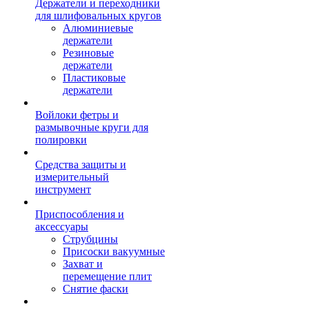
Держатели и переходники
для шлифовальных кругов
Алюминиевые
держатели
Резиновые
держатели
Пластиковые
держатели
Войлоки фетры и
размывочные круги для
полировки
Средства защиты и
измерительный
инструмент
Приспособления и
аксессуары
Струбцины
Присоски вакуумные
Захват и
перемещение плит
Снятие фаски