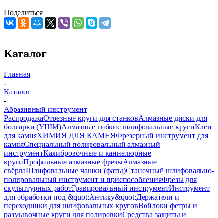
Поделиться
Каталог
Главная
-
Каталог
-
Абразивный инструмент
Распродажа
Отрезные круги для станков
Алмазные диски для
болгарки (УШМ)
Алмазные гибкие шлифовальные круги
Клеи
для камня
ХИМИЯ ДЛЯ КАМНЯ
Фрезерный инструмент для
камня
Специальный полировальный алмазный
инструмент
Калибровочные и каннелюрные
круги
Профильные алмазные фрезы
Алмазные
свёрла
Шлифовальные чашки (фаты)
Станочный шлифовально-
полировальный инструмент и приспособления
Фрезы для
скульптурных работ
Гравировальный инструмент
Инструмент
для обработки под &quot;Антику&quot;
Держатели и
переходники для шлифовальных кругов
Войлоки фетры и
размывочные круги для полировки
Средства защиты и