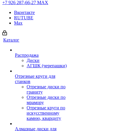
+7 926 287-66-27
МАХ
Вконтакте
RUTUBE
Max
Каталог
Распродажа
Диски
АГШК (черепашки)
Отрезные круги для
станков
Отрезные диски по
граниту
Отрезные диски по
мрамору
Отрезные круги по
искусственному
камню, кварциту
Алмазные диски для