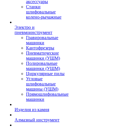
аксессуары
Станки
шлифовальные
колено-рычажные
Электро и
пневмоинструмент
Гравировальные
машинки
Кантофрезеры
Пневматические
машинки (УШМ)
Полировальные
машинки (УШМ)
Циркулярные пилы
Угловые
шлифовальные
машины (УШМ)
Прямошлифовальные
машинки
Изделия из камня
Алмазный инструмент