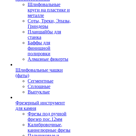
Шлифовальные
круги на пластике и
металле
Соты, Треки, Эпазы,
Гриндеры
Планшайбы для
станка
Баффы для
финишной
полировки
Алмазные фикерты
Шлифовальные чашки
(фаты)
Сегментные
Сплошные
Выпуклые
Фрезерный инструмент
для камня
Фрезы под ручной
фрезер пос.12мм
Калибровочные,
каннелюрные фрезы
Пальчиковые и