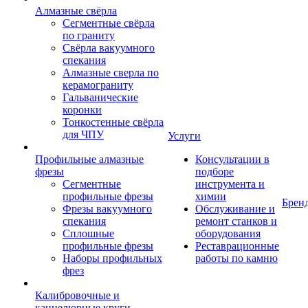
Алмазные свёрла
Сегментные свёрла
по граниту
Свёрла вакуумного
спекания
Алмазные сверла по
керамограниту
Гальванические
коронки
Тонкостенные свёрла
для ЧПУ
Услуги
Профильные алмазные
Консультации в
фрезы
подборе
Сегментные
инструмента и
профильные фрезы
химии
Брен
Фрезы вакуумного
Обслуживание и
спекания
ремонт станков и
Сплошные
оборудования
профильные фрезы
Реставрационные
Наборы профильных
работы по камню
фрез
Калибровочные и
каннелюрные круги