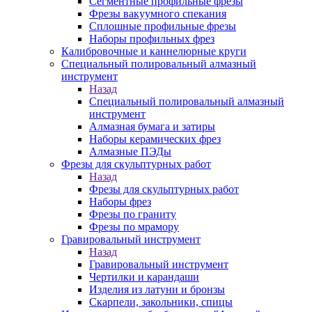
Сегментные профильные фрезы
Фрезы вакуумного спекания
Сплошные профильные фрезы
Наборы профильных фрез
Калибровочные и каннелюрные круги
Специальный полировальный алмазный
инструмент
Назад
Специальный полировальный алмазный
инструмент
Алмазная бумага и затиры
Наборы керамических фрез
Алмазные ПЭДы
Фрезы для скульптурных работ
Назад
Фрезы для скульптурных работ
Наборы фрез
Фрезы по граниту
Фрезы по мрамору
Гравировальный инструмент
Назад
Гравировальный инструмент
Чертилки и карандаши
Изделия из латуни и бронзы
Скарпели, закольники, спицы