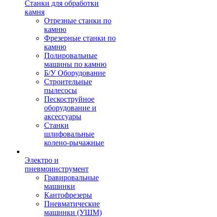
Станки для обработки
камня
Отрезные станки по
камню
Фрезерные станки по
камню
Полировальные
машины по камню
Б/У Оборудование
Строительные
пылесосы
Пескоструйное
оборудование и
аксессуары
Станки
шлифовальные
колено-рычажные
Электро и
пневмоинструмент
Гравировальные
машинки
Кантофрезеры
Пневматические
машинки (УШМ)