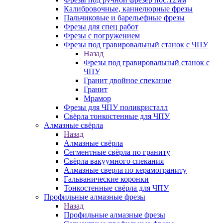
Калибровочные, каннелюрные фрезы
Пальчиковые и барельефные фрезы
Фрезы для спец работ
Фрезы с погружением
Фрезы под гравировальный станок с ЧПУ
Назад
Фрезы под гравировальный станок с
ЧПУ
Гранит двойное спекание
Гранит
Мрамор
Фрезы для ЧПУ поликристалл
Свёрла тонкостенные для ЧПУ
Алмазные свёрла
Назад
Алмазные свёрла
Сегментные свёрла по граниту
Свёрла вакуумного спекания
Алмазные сверла по керамограниту
Гальванические коронки
Тонкостенные свёрла для ЧПУ
Профильные алмазные фрезы
Назад
Профильные алмазные фрезы