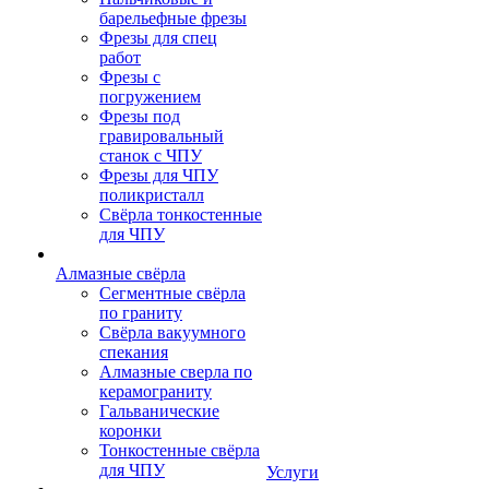
барельефные фрезы
Фрезы для спец
работ
Фрезы с
погружением
Фрезы под
гравировальный
станок с ЧПУ
Фрезы для ЧПУ
поликристалл
Свёрла тонкостенные
для ЧПУ
Алмазные свёрла
Сегментные свёрла
по граниту
Свёрла вакуумного
спекания
Алмазные сверла по
керамограниту
Гальванические
коронки
Тонкостенные свёрла
для ЧПУ
Услуги