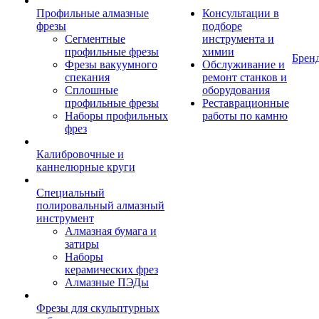
Профильные алмазные
Консультации в
фрезы
подборе
Сегментные
инструмента и
профильные фрезы
химии
Брен
Фрезы вакуумного
Обслуживание и
спекания
ремонт станков и
Сплошные
оборудования
профильные фрезы
Реставрационные
Наборы профильных
работы по камню
фрез
Калибровочные и
каннелюрные круги
Специальный
полировальный алмазный
инструмент
Алмазная бумага и
затиры
Наборы
керамических фрез
Алмазные ПЭДы
Фрезы для скульптурных