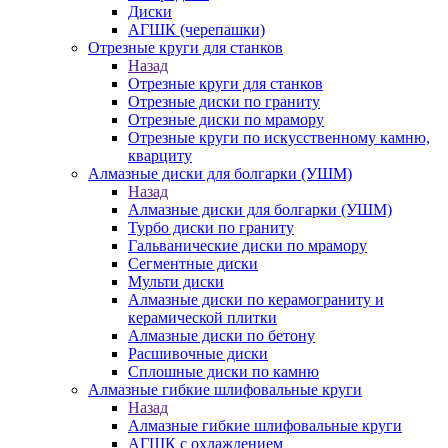
Диски
АГШК (черепашки)
Отрезные круги для станков
Назад
Отрезные круги для станков
Отрезные диски по граниту
Отрезные диски по мрамору
Отрезные круги по искусственному камню,
кварциту
Алмазные диски для болгарки (УШМ)
Назад
Алмазные диски для болгарки (УШМ)
Турбо диски по граниту
Гальванические диски по мрамору
Сегментные диски
Мульти диски
Алмазные диски по керамограниту и
керамической плитки
Алмазные диски по бетону
Расшивочные диски
Сплошные диски по камню
Алмазные гибкие шлифовальные круги
Назад
Алмазные гибкие шлифовальные круги
АГШК с охлаждением