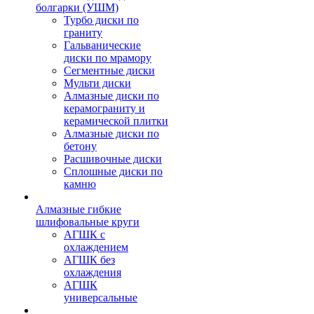
болгарки (УШМ)
Турбо диски по
граниту
Гальванические
диски по мрамору
Сегментные диски
Мульти диски
Алмазные диски по
керамограниту и
керамической плитки
Алмазные диски по
бетону
Расшивочные диски
Сплошные диски по
камню
Алмазные гибкие
шлифовальные круги
АГШК с
охлаждением
АГШК без
охлаждения
АГШК
универсальные