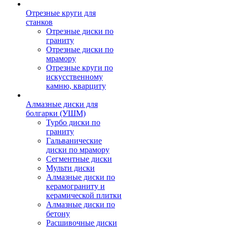
Отрезные круги для
станков
Отрезные диски по
граниту
Отрезные диски по
мрамору
Отрезные круги по
искусственному
камню, кварциту
Алмазные диски для
болгарки (УШМ)
Турбо диски по
граниту
Гальванические
диски по мрамору
Сегментные диски
Мульти диски
Алмазные диски по
керамограниту и
керамической плитки
Алмазные диски по
бетону
Расшивочные диски