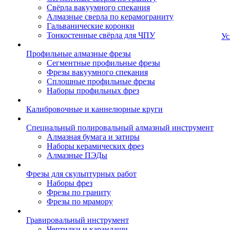
Свёрла вакуумного спекания
Алмазные сверла по керамограниту
Гальванические коронки
Тонкостенные свёрла для ЧПУ
Ус
Профильные алмазные фрезы
Сегментные профильные фрезы
Фрезы вакуумного спекания
Сплошные профильные фрезы
Наборы профильных фрез
Калибровочные и каннелюрные круги
Специальный полировальный алмазный инструмент
Алмазная бумага и затиры
Наборы керамических фрез
Алмазные ПЭДы
Фрезы для скульптурных работ
Наборы фрез
Фрезы по граниту
Фрезы по мрамору
Гравировальный инструмент
Чертилки и карандаши