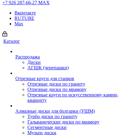
+7 926 287-66-27
МАХ
Вконтакте
RUTUBE
Max
Каталог
Распродажа
Диски
АГШК (черепашки)
Отрезные круги для станков
Отрезные диски по граниту
Отрезные диски по мрамору
Отрезные круги по искусственному камню,
кварциту
Алмазные диски для болгарки (УШМ)
Турбо диски по граниту
Гальванические диски по мрамору
Сегментные диски
Мульти диски