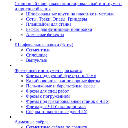
Станочный шлифовально-полировальный инструмент
и приспособления
Шлифовальные круги на пластике и металле
Соты, Треки, Эпазы, Гриндеры
Планшайбы для станка
Баффы для финишной полировки
Алмазные фикерты
Шлифовальные чашки (фаты)
Сегментные
Сплошные
Выпуклые
Фрезерный инструмент для камня
Фрезы под ручной фрезер пос.12мм
Калибровочные, каннелюрные фрезы
Пальчиковые и барельефные фрезы
Фрезы для спец работ
Фрезы с погружением
Фрезы под гравировальный станок с ЧПУ
Фрезы для ЧПУ поликристалл
Свёрла тонкостенные для ЧПУ
Алмазные свёрла
Сегментные свёрла по граниту