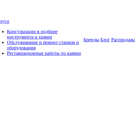
луги
Консультации в подборе
инструмента и химии
Бренды
Блог
Распродаж
Обслуживание и ремонт станков и
оборудования
Реставрационные работы по камню