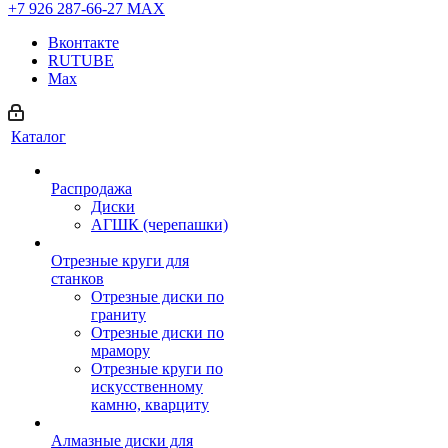
+7 926 287-66-27
МАХ
Вконтакте
RUTUBE
Max
Каталог
Распродажа
Диски
АГШК (черепашки)
Отрезные круги для
станков
Отрезные диски по
граниту
Отрезные диски по
мрамору
Отрезные круги по
искусственному
камню, кварциту
Алмазные диски для