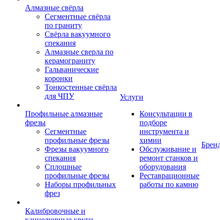
Алмазные свёрла
Сегментные свёрла
по граниту
Свёрла вакуумного
спекания
Алмазные сверла по
керамограниту
Гальванические
коронки
Тонкостенные свёрла
для ЧПУ
Услуги
Профильные алмазные
Консультации в
фрезы
подборе
Сегментные
инструмента и
профильные фрезы
химии
Брен
Фрезы вакуумного
Обслуживание и
спекания
ремонт станков и
Сплошные
оборудования
профильные фрезы
Реставрационные
Наборы профильных
работы по камню
фрез
Калибровочные и
каннелюрные круги