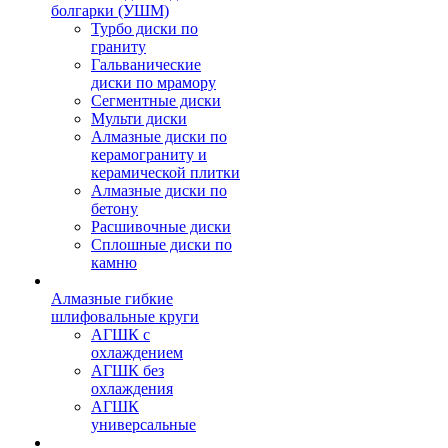
болгарки (УШМ)
Турбо диски по
граниту
Гальванические
диски по мрамору
Сегментные диски
Мульти диски
Алмазные диски по
керамограниту и
керамической плитки
Алмазные диски по
бетону
Расшивочные диски
Сплошные диски по
камню
Алмазные гибкие
шлифовальные круги
АГШК с
охлаждением
АГШК без
охлаждения
АГШК
универсальные