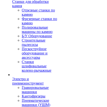
Станки для обработки
камня
Отрезные станки по
камню
Фрезерные станки по
камню
Полировальные
машины по камню
Б/У Оборудование
Строительные
пылесосы
Пескоструйное
оборудование и
аксессуары
Станки
шлифовальные
колено-рычажные
Электро и
пневмоинструмент
Гравировальные
машинки
Кантофрезеры
Пневматические
машинки (УШМ)