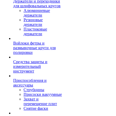
Держатели и переходники
для шлифовальных кругов
Алюминиевые
держатели
Резиновые
держатели
Пластиковые
держатели
Войлоки фетры и
размывочные круги для
полировки
Средства защиты и
измерительный
инструмент
Приспособления и
аксессуары
Струбцины
Присоски вакуумные
Захват и
перемещение плит
Снятие фаски