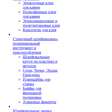
Эпоксидные клеи
для камня
Полиэфирные клеи
для камня
Эпоксиакриловые и
полиуретановые клея
Красители для клея
Станочный шлифовально-
полировальный
инструмент и
приспособления
Шлифовальные
круги на пластике и
металле
Соты, Треки, Эпазы,
Гриндеры
Планшайбы для
станка
Баффы для
финишной
полировки
Алмазные фикерты
Шлифовальные чашки