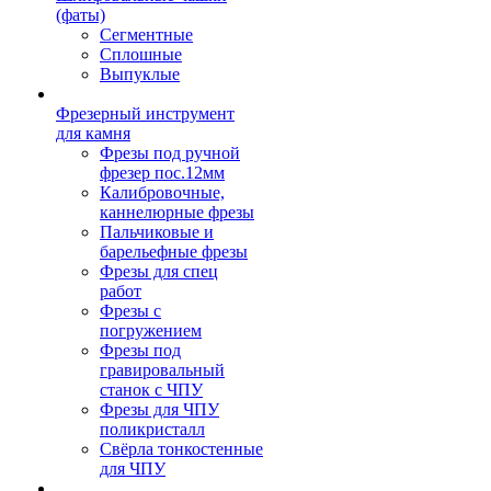
(фаты)
Сегментные
Сплошные
Выпуклые
Фрезерный инструмент
для камня
Фрезы под ручной
фрезер пос.12мм
Калибровочные,
каннелюрные фрезы
Пальчиковые и
барельефные фрезы
Фрезы для спец
работ
Фрезы с
погружением
Фрезы под
гравировальный
станок с ЧПУ
Фрезы для ЧПУ
поликристалл
Свёрла тонкостенные
для ЧПУ