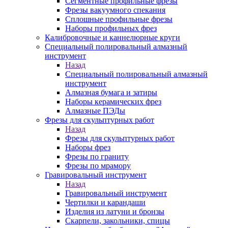
Сегментные профильные фрезы
Фрезы вакуумного спекания
Сплошные профильные фрезы
Наборы профильных фрез
Калибровочные и каннелюрные круги
Специальный полировальный алмазный
инструмент
Назад
Специальный полировальный алмазный
инструмент
Алмазная бумага и затиры
Наборы керамических фрез
Алмазные ПЭДы
Фрезы для скульптурных работ
Назад
Фрезы для скульптурных работ
Наборы фрез
Фрезы по граниту
Фрезы по мрамору
Гравировальный инструмент
Назад
Гравировальный инструмент
Чертилки и карандаши
Изделия из латуни и бронзы
Скарпели, закольники, спицы