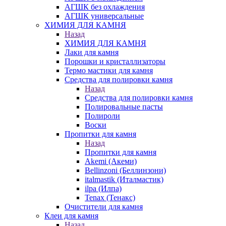
АГШК без охлаждения
АГШК универсальные
ХИМИЯ ДЛЯ КАМНЯ
Назад
ХИМИЯ ДЛЯ КАМНЯ
Лаки для камня
Порошки и кристаллизаторы
Термо мастики для камня
Средства для полировки камня
Назад
Средства для полировки камня
Полировальные пасты
Полироли
Воски
Пропитки для камня
Назад
Пропитки для камня
Akemi (Акеми)
Bellinzoni (Беллинзони)
italmastik (Италмастик)
ilpa (Илпа)
Tenax (Тенакс)
Очистители для камня
Клеи для камня
Назад