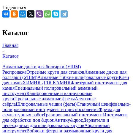
Поделиться
Каталог
Главная
-
Каталог
-
Алмазные диски для болгарки (УШМ)
Распродажа
Отрезные круги для станков
Алмазные диски для
болгарки (УШМ)
Алмазные гибкие шлифовальные круги
Клеи
для камня
ХИМИЯ ДЛЯ КАМНЯ
Фрезерный инструмент для
камня
Специальный полировальный алмазный
инструмент
Калибровочные и каннелюрные
круги
Профильные алмазные фрезы
Алмазные
свёрла
Шлифовальные чашки (фаты)
Станочный шлифовально-
полировальный инструмент и приспособления
Фрезы для
скульптурных работ
Гравировальный инструмент
Инструмент
для обработки под &quot;Антику&quot;
Держатели и
переходники для шлифовальных кругов
Абразивный
инструмент
Войлоки фетры и размывочные круги для