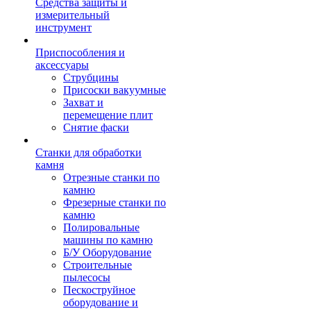
Средства защиты и
измерительный
инструмент
Приспособления и
аксессуары
Струбцины
Присоски вакуумные
Захват и
перемещение плит
Снятие фаски
Станки для обработки
камня
Отрезные станки по
камню
Фрезерные станки по
камню
Полировальные
машины по камню
Б/У Оборудование
Строительные
пылесосы
Пескоструйное
оборудование и