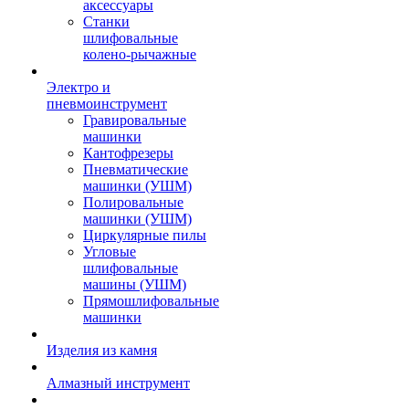
аксессуары
Станки
шлифовальные
колено-рычажные
Электро и
пневмоинструмент
Гравировальные
машинки
Кантофрезеры
Пневматические
машинки (УШМ)
Полировальные
машинки (УШМ)
Циркулярные пилы
Угловые
шлифовальные
машины (УШМ)
Прямошлифовальные
машинки
Изделия из камня
Алмазный инструмент