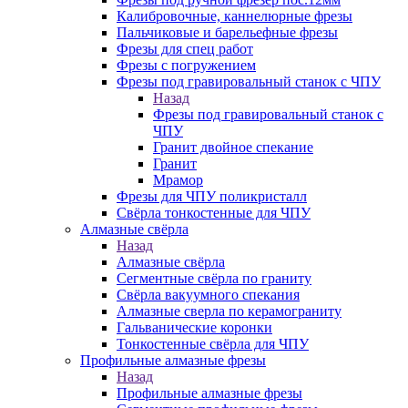
Калибровочные, каннелюрные фрезы
Пальчиковые и барельефные фрезы
Фрезы для спец работ
Фрезы с погружением
Фрезы под гравировальный станок с ЧПУ
Назад
Фрезы под гравировальный станок с
ЧПУ
Гранит двойное спекание
Гранит
Мрамор
Фрезы для ЧПУ поликристалл
Свёрла тонкостенные для ЧПУ
Алмазные свёрла
Назад
Алмазные свёрла
Сегментные свёрла по граниту
Свёрла вакуумного спекания
Алмазные сверла по керамограниту
Гальванические коронки
Тонкостенные свёрла для ЧПУ
Профильные алмазные фрезы
Назад
Профильные алмазные фрезы