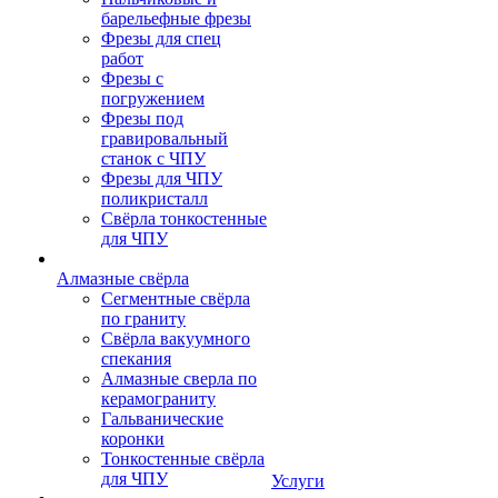
барельефные фрезы
Фрезы для спец
работ
Фрезы с
погружением
Фрезы под
гравировальный
станок с ЧПУ
Фрезы для ЧПУ
поликристалл
Свёрла тонкостенные
для ЧПУ
Алмазные свёрла
Сегментные свёрла
по граниту
Свёрла вакуумного
спекания
Алмазные сверла по
керамограниту
Гальванические
коронки
Тонкостенные свёрла
для ЧПУ
Услуги