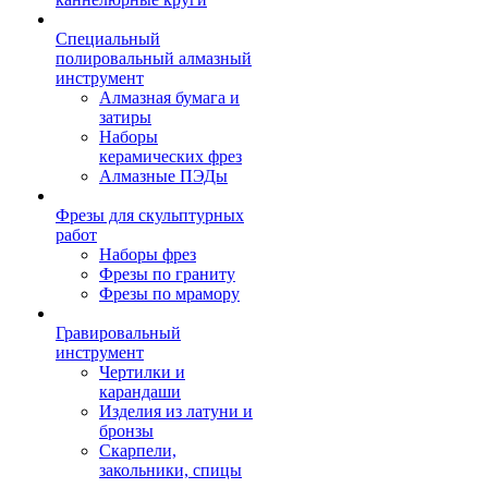
Специальный
полировальный алмазный
инструмент
Алмазная бумага и
затиры
Наборы
керамических фрез
Алмазные ПЭДы
Фрезы для скульптурных
работ
Наборы фрез
Фрезы по граниту
Фрезы по мрамору
Гравировальный
инструмент
Чертилки и
карандаши
Изделия из латуни и
бронзы
Скарпели,
закольники, спицы