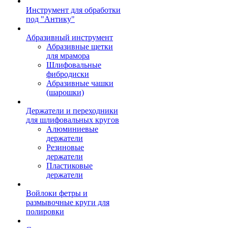
Инструмент для обработки
под "Антику"
Абразивный инструмент
Абразивные щетки
для мрамора
Шлифовальные
фибродиски
Абразивные чашки
(шарошки)
Держатели и переходники
для шлифовальных кругов
Алюминиевые
держатели
Резиновые
держатели
Пластиковые
держатели
Войлоки фетры и
размывочные круги для
полировки