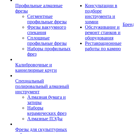
Профильные алмазные
Консультации в
фрезы
подборе
Сегментные
инструмента и
профильные фрезы
химии
Брен
Фрезы вакуумного
Обслуживание и
спекания
ремонт станков и
Сплошные
оборудования
профильные фрезы
Реставрационные
Наборы профильных
работы по камню
фрез
Калибровочные и
каннелюрные круги
Специальный
полировальный алмазный
инструмент
Алмазная бумага и
затиры
Наборы
керамических фрез
Алмазные ПЭДы
Фрезы для скульптурных