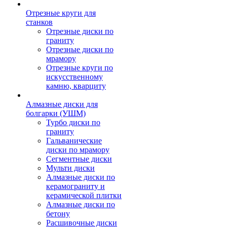
Отрезные круги для
станков
Отрезные диски по
граниту
Отрезные диски по
мрамору
Отрезные круги по
искусственному
камню, кварциту
Алмазные диски для
болгарки (УШМ)
Турбо диски по
граниту
Гальванические
диски по мрамору
Сегментные диски
Мульти диски
Алмазные диски по
керамограниту и
керамической плитки
Алмазные диски по
бетону
Расшивочные диски