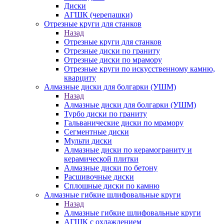
Диски
АГШК (черепашки)
Отрезные круги для станков
Назад
Отрезные круги для станков
Отрезные диски по граниту
Отрезные диски по мрамору
Отрезные круги по искусственному камню,
кварциту
Алмазные диски для болгарки (УШМ)
Назад
Алмазные диски для болгарки (УШМ)
Турбо диски по граниту
Гальванические диски по мрамору
Сегментные диски
Мульти диски
Алмазные диски по керамограниту и
керамической плитки
Алмазные диски по бетону
Расшивочные диски
Сплошные диски по камню
Алмазные гибкие шлифовальные круги
Назад
Алмазные гибкие шлифовальные круги
АГШК с охлаждением