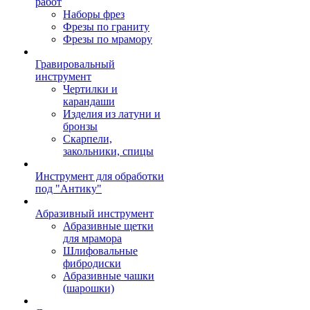
работ
Наборы фрез
Фрезы по граниту
Фрезы по мрамору
Гравировальный
инструмент
Чертилки и
карандаши
Изделия из латуни и
бронзы
Скарпели,
закольники, спицы
Инструмент для обработки
под "Антику"
Абразивный инструмент
Абразивные щетки
для мрамора
Шлифовальные
фибродиски
Абразивные чашки
(шарошки)