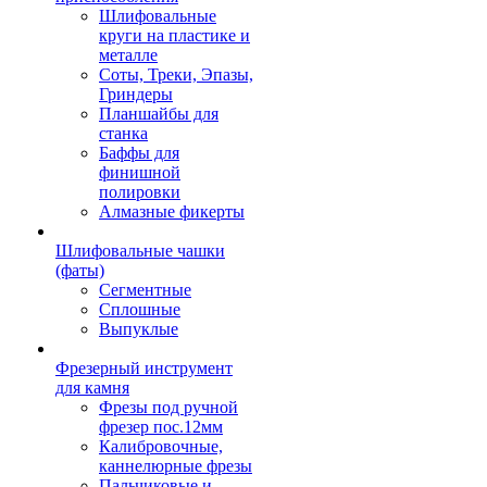
Шлифовальные
круги на пластике и
металле
Соты, Треки, Эпазы,
Гриндеры
Планшайбы для
станка
Баффы для
финишной
полировки
Алмазные фикерты
Шлифовальные чашки
(фаты)
Сегментные
Сплошные
Выпуклые
Фрезерный инструмент
для камня
Фрезы под ручной
фрезер пос.12мм
Калибровочные,
каннелюрные фрезы
Пальчиковые и