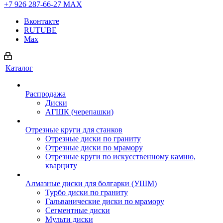
+7 926 287-66-27
МАХ
Вконтакте
RUTUBE
Max
Каталог
Распродажа
Диски
АГШК (черепашки)
Отрезные круги для станков
Отрезные диски по граниту
Отрезные диски по мрамору
Отрезные круги по искусственному камню,
кварциту
Алмазные диски для болгарки (УШМ)
Турбо диски по граниту
Гальванические диски по мрамору
Сегментные диски
Мульти диски