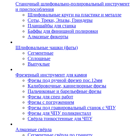
Станочный шлифовально-полировальный инструмент
и приспособления
Шлифовальные круги на пластике и металле
Соты, Треки, Эпазы, Гриндеры
Планшайбы для станка
Баффы для финишной полировки
Алмазные фикерты
Шлифовальные чашки (фаты)
Сегментные
Сплошные
Выпуклые
Фрезерный инструмент для камня
Фрезы под ручной фрезер пос.12мм
Калибровочные, каннелюрные фрезы
Пальчиковые и барельефные фрезы
Фрезы для спец работ
Фрезы с погружением
Фрезы под гравировальный станок с ЧПУ
Фрезы для ЧПУ поликристалл
Свёрла тонкостенные для ЧПУ
Алмазные свёрла
Сегментные свёрла по граниту