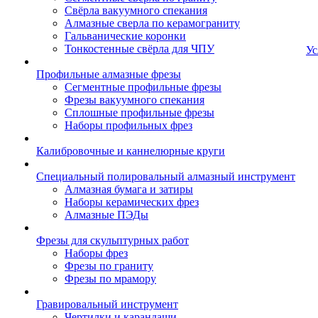
Свёрла вакуумного спекания
Алмазные сверла по керамограниту
Гальванические коронки
Тонкостенные свёрла для ЧПУ
Ус
Профильные алмазные фрезы
Сегментные профильные фрезы
Фрезы вакуумного спекания
Сплошные профильные фрезы
Наборы профильных фрез
Калибровочные и каннелюрные круги
Специальный полировальный алмазный инструмент
Алмазная бумага и затиры
Наборы керамических фрез
Алмазные ПЭДы
Фрезы для скульптурных работ
Наборы фрез
Фрезы по граниту
Фрезы по мрамору
Гравировальный инструмент
Чертилки и карандаши