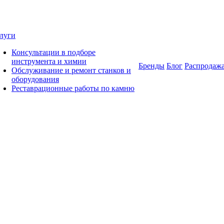
луги
Консультации в подборе
инструмента и химии
Бренды
Блог
Распродаж
Обслуживание и ремонт станков и
оборудования
Реставрационные работы по камню