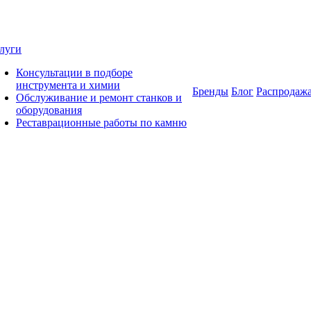
луги
Консультации в подборе
инструмента и химии
Бренды
Блог
Распродаж
Обслуживание и ремонт станков и
оборудования
Реставрационные работы по камню