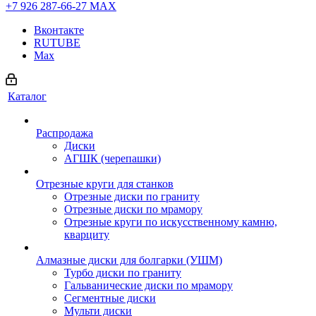
+7 926 287-66-27
МАХ
Вконтакте
RUTUBE
Max
Каталог
Распродажа
Диски
АГШК (черепашки)
Отрезные круги для станков
Отрезные диски по граниту
Отрезные диски по мрамору
Отрезные круги по искусственному камню,
кварциту
Алмазные диски для болгарки (УШМ)
Турбо диски по граниту
Гальванические диски по мрамору
Сегментные диски
Мульти диски