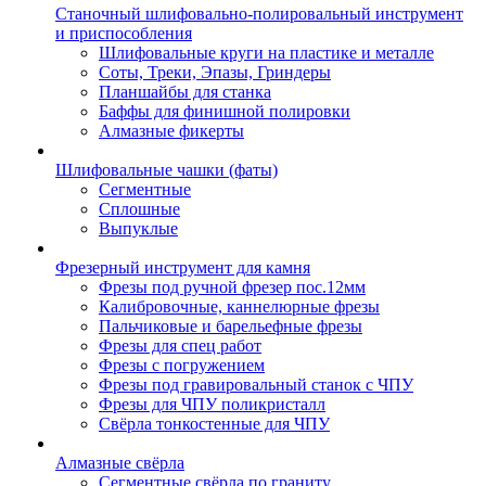
Станочный шлифовально-полировальный инструмент
и приспособления
Шлифовальные круги на пластике и металле
Соты, Треки, Эпазы, Гриндеры
Планшайбы для станка
Баффы для финишной полировки
Алмазные фикерты
Шлифовальные чашки (фаты)
Сегментные
Сплошные
Выпуклые
Фрезерный инструмент для камня
Фрезы под ручной фрезер пос.12мм
Калибровочные, каннелюрные фрезы
Пальчиковые и барельефные фрезы
Фрезы для спец работ
Фрезы с погружением
Фрезы под гравировальный станок с ЧПУ
Фрезы для ЧПУ поликристалл
Свёрла тонкостенные для ЧПУ
Алмазные свёрла
Сегментные свёрла по граниту