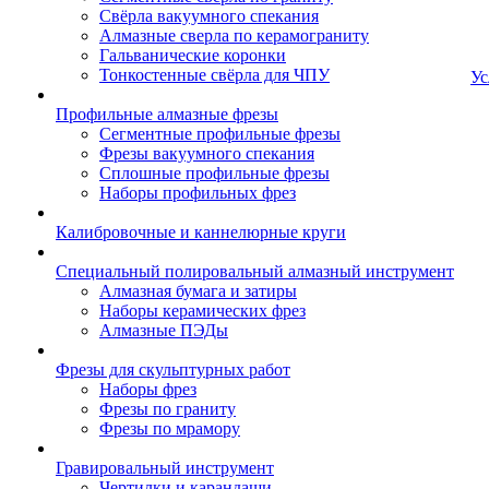
Свёрла вакуумного спекания
Алмазные сверла по керамограниту
Гальванические коронки
Тонкостенные свёрла для ЧПУ
Ус
Профильные алмазные фрезы
Сегментные профильные фрезы
Фрезы вакуумного спекания
Сплошные профильные фрезы
Наборы профильных фрез
Калибровочные и каннелюрные круги
Специальный полировальный алмазный инструмент
Алмазная бумага и затиры
Наборы керамических фрез
Алмазные ПЭДы
Фрезы для скульптурных работ
Наборы фрез
Фрезы по граниту
Фрезы по мрамору
Гравировальный инструмент
Чертилки и карандаши