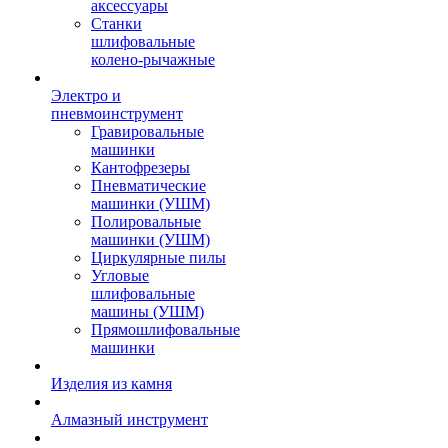
аксессуары
Станки
шлифовальные
колено-рычажные
Электро и
пневмоинструмент
Гравировальные
машинки
Кантофрезеры
Пневматические
машинки (УШМ)
Полировальные
машинки (УШМ)
Циркулярные пилы
Угловые
шлифовальные
машины (УШМ)
Прямошлифовальные
машинки
Изделия из камня
Алмазный инструмент