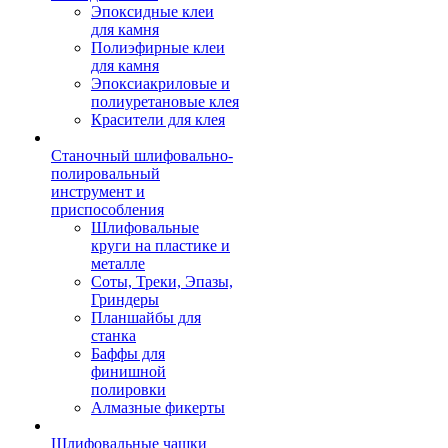
Эпоксидные клеи
для камня
Полиэфирные клеи
для камня
Эпоксиакриловые и
полиуретановые клея
Красители для клея
Станочный шлифовально-
полировальный
инструмент и
приспособления
Шлифовальные
круги на пластике и
металле
Соты, Треки, Эпазы,
Гриндеры
Планшайбы для
станка
Баффы для
финишной
полировки
Алмазные фикерты
Шлифовальные чашки