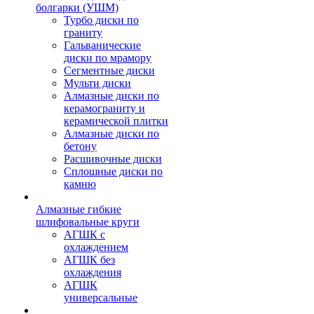
болгарки (УШМ)
Турбо диски по
граниту
Гальванические
диски по мрамору
Сегментные диски
Мульти диски
Алмазные диски по
керамограниту и
керамической плитки
Алмазные диски по
бетону
Расшивочные диски
Сплошные диски по
камню
Алмазные гибкие
шлифовальные круги
АГШК с
охлаждением
АГШК без
охлаждения
АГШК
универсальные