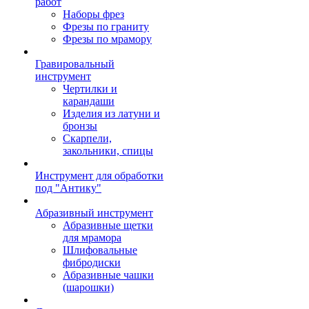
работ
Наборы фрез
Фрезы по граниту
Фрезы по мрамору
Гравировальный
инструмент
Чертилки и
карандаши
Изделия из латуни и
бронзы
Скарпели,
закольники, спицы
Инструмент для обработки
под "Антику"
Абразивный инструмент
Абразивные щетки
для мрамора
Шлифовальные
фибродиски
Абразивные чашки
(шарошки)