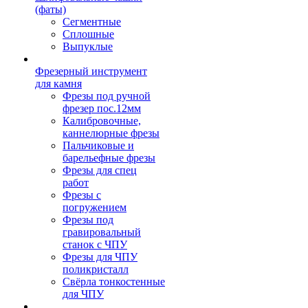
(фаты)
Сегментные
Сплошные
Выпуклые
Фрезерный инструмент
для камня
Фрезы под ручной
фрезер пос.12мм
Калибровочные,
каннелюрные фрезы
Пальчиковые и
барельефные фрезы
Фрезы для спец
работ
Фрезы с
погружением
Фрезы под
гравировальный
станок с ЧПУ
Фрезы для ЧПУ
поликристалл
Свёрла тонкостенные
для ЧПУ