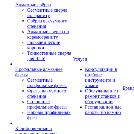
Алмазные свёрла
Сегментные свёрла
по граниту
Свёрла вакуумного
спекания
Алмазные сверла по
керамограниту
Гальванические
коронки
Тонкостенные свёрла
для ЧПУ
Услуги
Профильные алмазные
Консультации в
фрезы
подборе
Сегментные
инструмента и
профильные фрезы
химии
Брен
Фрезы вакуумного
Обслуживание и
спекания
ремонт станков и
Сплошные
оборудования
профильные фрезы
Реставрационные
Наборы профильных
работы по камню
фрез
Калибровочные и
каннелюрные круги