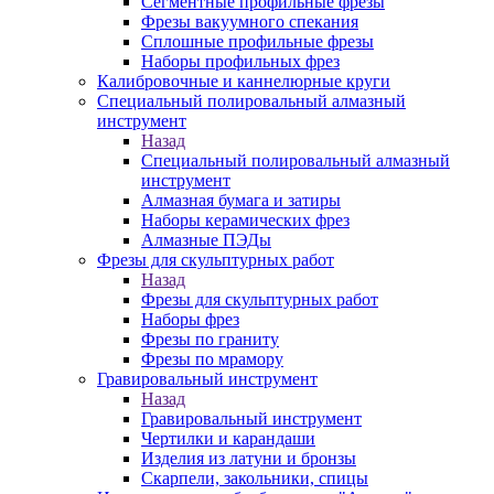
Сегментные профильные фрезы
Фрезы вакуумного спекания
Сплошные профильные фрезы
Наборы профильных фрез
Калибровочные и каннелюрные круги
Специальный полировальный алмазный
инструмент
Назад
Специальный полировальный алмазный
инструмент
Алмазная бумага и затиры
Наборы керамических фрез
Алмазные ПЭДы
Фрезы для скульптурных работ
Назад
Фрезы для скульптурных работ
Наборы фрез
Фрезы по граниту
Фрезы по мрамору
Гравировальный инструмент
Назад
Гравировальный инструмент
Чертилки и карандаши
Изделия из латуни и бронзы
Скарпели, закольники, спицы