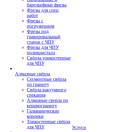
барельефные фрезы
Фрезы для спец
работ
Фрезы с
погружением
Фрезы под
гравировальный
станок с ЧПУ
Фрезы для ЧПУ
поликристалл
Свёрла тонкостенные
для ЧПУ
Алмазные свёрла
Сегментные свёрла
по граниту
Свёрла вакуумного
спекания
Алмазные сверла по
керамограниту
Гальванические
коронки
Тонкостенные свёрла
для ЧПУ
Услуги