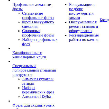
Профильные алмазные
Консультации в
фрезы
подборе
Сегментные
инструмента и
профильные фрезы
химии
Брен
Фрезы вакуумного
Обслуживание и
спекания
ремонт станков и
Сплошные
оборудования
профильные фрезы
Реставрационные
Наборы профильных
работы по камню
фрез
Калибровочные и
каннелюрные круги
Специальный
полировальный алмазный
инструмент
Алмазная бумага и
затиры
Наборы
керамических фрез
Алмазные ПЭДы
Фрезы для скульптурных