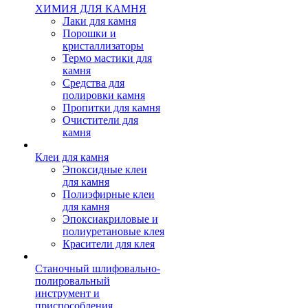
ХИМИЯ ДЛЯ КАМНЯ
Лаки для камня
Порошки и
кристаллизаторы
Термо мастики для
камня
Средства для
полировки камня
Пропитки для камня
Очистители для
камня
Клеи для камня
Эпоксидные клеи
для камня
Полиэфирные клеи
для камня
Эпоксиакриловые и
полиуретановые клея
Красители для клея
Станочный шлифовально-
полировальный
инструмент и
приспособления