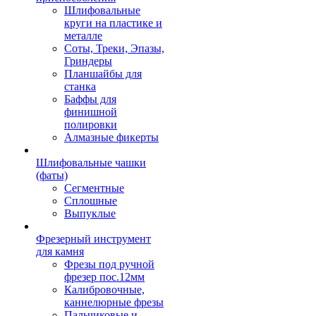
Шлифовальные
круги на пластике и
металле
Соты, Треки, Эпазы,
Гриндеры
Планшайбы для
станка
Баффы для
финишной
полировки
Алмазные фикерты
Шлифовальные чашки
(фаты)
Сегментные
Сплошные
Выпуклые
Фрезерный инструмент
для камня
Фрезы под ручной
фрезер пос.12мм
Калибровочные,
каннелюрные фрезы
Пальчиковые и