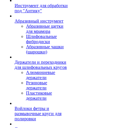
Инструмент для обработки
под "Антику"
Абразивный инструмент
Абразивные щетки
для мрамора
Шлифовальные
фибродиски
Абразивные чашки
(шарошки)
Держатели и переходники
для шлифовальных кругов
Алюминиевые
держатели
Резиновые
держатели
Пластиковые
держатели
Войлоки фетры и
размывочные круги для
полировки