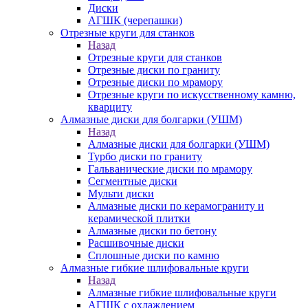
Диски
АГШК (черепашки)
Отрезные круги для станков
Назад
Отрезные круги для станков
Отрезные диски по граниту
Отрезные диски по мрамору
Отрезные круги по искусственному камню,
кварциту
Алмазные диски для болгарки (УШМ)
Назад
Алмазные диски для болгарки (УШМ)
Турбо диски по граниту
Гальванические диски по мрамору
Сегментные диски
Мульти диски
Алмазные диски по керамограниту и
керамической плитки
Алмазные диски по бетону
Расшивочные диски
Сплошные диски по камню
Алмазные гибкие шлифовальные круги
Назад
Алмазные гибкие шлифовальные круги
АГШК с охлаждением