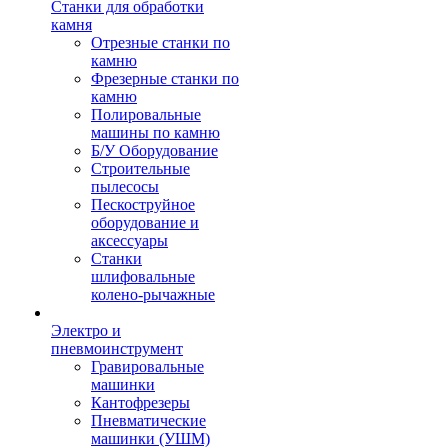
Станки для обработки
камня
Отрезные станки по
камню
Фрезерные станки по
камню
Полировальные
машины по камню
Б/У Оборудование
Строительные
пылесосы
Пескоструйное
оборудование и
аксессуары
Станки
шлифовальные
колено-рычажные
Электро и
пневмоинструмент
Гравировальные
машинки
Кантофрезеры
Пневматические
машинки (УШМ)