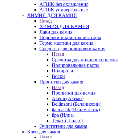
АГШК без охлаждения
АГШК универсальные
ХИМИЯ ДЛЯ КАМНЯ
Назад
ХИМИЯ ДЛЯ КАМНЯ
Лаки для камня
Порошки и кристаллизаторы
Термо мастики для камня
Средства для полировки камня
Назад
Средства для полировки камня
Полировальные пасты
Полироли
Воски
Пропитки для камня
Назад
Пропитки для камня
Akemi (Акеми)
Bellinzoni (Беллинзони)
italmastik (Италмастик)
ilpa (Илпа)
Tenax (Тенакс)
Очистители для камня
Клеи для камня
Назад