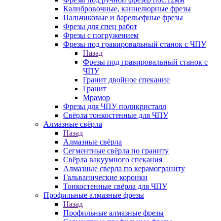
Калибровочные, каннелюрные фрезы
Пальчиковые и барельефные фрезы
Фрезы для спец работ
Фрезы с погружением
Фрезы под гравировальный станок с ЧПУ
Назад
Фрезы под гравировальный станок с
ЧПУ
Гранит двойное спекание
Гранит
Мрамор
Фрезы для ЧПУ поликристалл
Свёрла тонкостенные для ЧПУ
Алмазные свёрла
Назад
Алмазные свёрла
Сегментные свёрла по граниту
Свёрла вакуумного спекания
Алмазные сверла по керамограниту
Гальванические коронки
Тонкостенные свёрла для ЧПУ
Профильные алмазные фрезы
Назад
Профильные алмазные фрезы