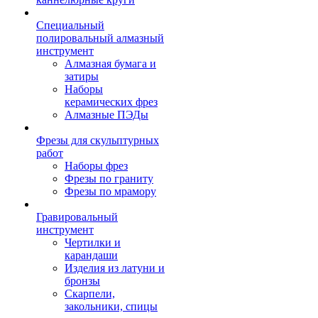
Специальный
полировальный алмазный
инструмент
Алмазная бумага и
затиры
Наборы
керамических фрез
Алмазные ПЭДы
Фрезы для скульптурных
работ
Наборы фрез
Фрезы по граниту
Фрезы по мрамору
Гравировальный
инструмент
Чертилки и
карандаши
Изделия из латуни и
бронзы
Скарпели,
закольники, спицы