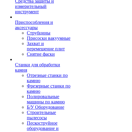
Средства защиты и
измерительный
инструмент
Приспособления и
аксессуары
Струбцины
Присоски вакуумные
Захват и
перемещение плит
Снятие фаски
Станки для обработки
камня
Отрезные станки по
камню
Фрезерные станки по
камню
Полировальные
машины по камню
Б/У Оборудование
Строительные
пылесосы
Пескоструйное
оборудование и