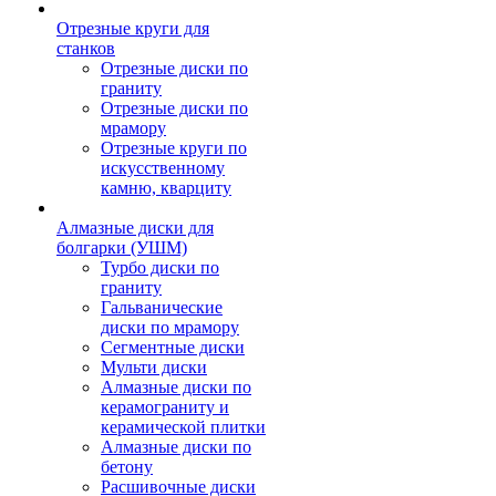
Отрезные круги для
станков
Отрезные диски по
граниту
Отрезные диски по
мрамору
Отрезные круги по
искусственному
камню, кварциту
Алмазные диски для
болгарки (УШМ)
Турбо диски по
граниту
Гальванические
диски по мрамору
Сегментные диски
Мульти диски
Алмазные диски по
керамограниту и
керамической плитки
Алмазные диски по
бетону
Расшивочные диски