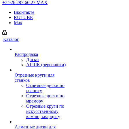
+7 926 287-66-27
МАХ
Вконтакте
RUTUBE
Max
Каталог
Распродажа
Диски
АГШК (черепашки)
Отрезные круги для
станков
Отрезные диски по
граниту
Отрезные диски по
мрамору
Отрезные круги по
искусственному
камню, кварциту
Алмазные диски для