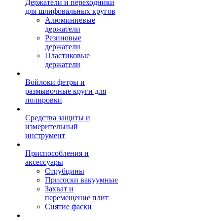
Держатели и переходники
для шлифовальных кругов
Алюминиевые
держатели
Резиновые
держатели
Пластиковые
держатели
Войлоки фетры и
размывочные круги для
полировки
Средства защиты и
измерительный
инструмент
Приспособления и
аксессуары
Струбцины
Присоски вакуумные
Захват и
перемещение плит
Снятие фаски