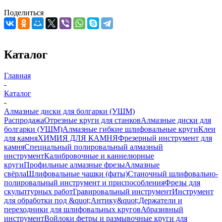
Поделиться
Каталог
Главная
-
Каталог
-
Алмазные диски для болгарки (УШМ)
Распродажа
Отрезные круги для станков
Алмазные диски для
болгарки (УШМ)
Алмазные гибкие шлифовальные круги
Клеи
для камня
ХИМИЯ ДЛЯ КАМНЯ
Фрезерный инструмент для
камня
Специальный полировальный алмазный
инструмент
Калибровочные и каннелюрные
круги
Профильные алмазные фрезы
Алмазные
свёрла
Шлифовальные чашки (фаты)
Станочный шлифовально-
полировальный инструмент и приспособления
Фрезы для
скульптурных работ
Гравировальный инструмент
Инструмент
для обработки под &quot;Антику&quot;
Держатели и
переходники для шлифовальных кругов
Абразивный
инструмент
Войлоки фетры и размывочные круги для