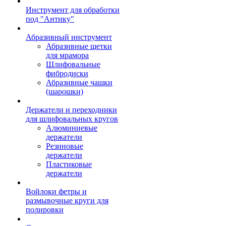
Инструмент для обработки
под "Антику"
Абразивный инструмент
Абразивные щетки
для мрамора
Шлифовальные
фибродиски
Абразивные чашки
(шарошки)
Держатели и переходники
для шлифовальных кругов
Алюминиевые
держатели
Резиновые
держатели
Пластиковые
держатели
Войлоки фетры и
размывочные круги для
полировки