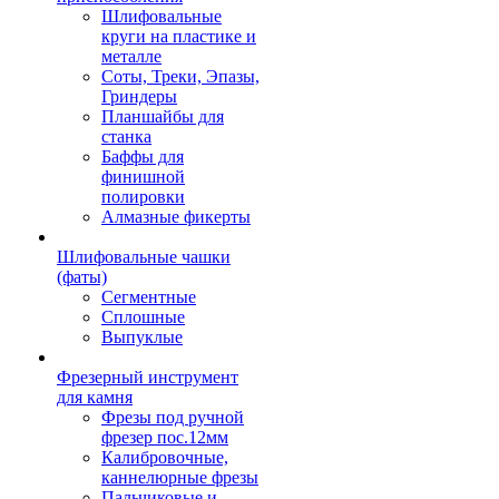
Шлифовальные
круги на пластике и
металле
Соты, Треки, Эпазы,
Гриндеры
Планшайбы для
станка
Баффы для
финишной
полировки
Алмазные фикерты
Шлифовальные чашки
(фаты)
Сегментные
Сплошные
Выпуклые
Фрезерный инструмент
для камня
Фрезы под ручной
фрезер пос.12мм
Калибровочные,
каннелюрные фрезы
Пальчиковые и