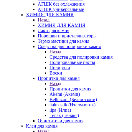
АГШК без охлаждения
АГШК универсальные
ХИМИЯ ДЛЯ КАМНЯ
Назад
ХИМИЯ ДЛЯ КАМНЯ
Лаки для камня
Порошки и кристаллизаторы
Термо мастики для камня
Средства для полировки камня
Назад
Средства для полировки камня
Полировальные пасты
Полироли
Воски
Пропитки для камня
Назад
Пропитки для камня
Akemi (Акеми)
Bellinzoni (Беллинзони)
italmastik (Италмастик)
ilpa (Илпа)
Tenax (Тенакс)
Очистители для камня
Клеи для камня
Назад