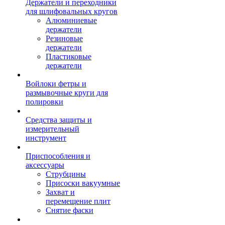
Держатели и переходники
для шлифовальных кругов
Алюминиевые
держатели
Резиновые
держатели
Пластиковые
держатели
Войлоки фетры и
размывочные круги для
полировки
Средства защиты и
измерительный
инструмент
Приспособления и
аксессуары
Струбцины
Присоски вакуумные
Захват и
перемещение плит
Снятие фаски