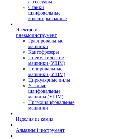
аксессуары
Станки
шлифовальные
колено-рычажные
Электро и
пневмоинструмент
Гравировальные
машинки
Кантофрезеры
Пневматические
машинки (УШМ)
Полировальные
машинки (УШМ)
Циркулярные пилы
Угловые
шлифовальные
машины (УШМ)
Прямошлифовальные
машинки
Изделия из камня
Алмазный инструмент