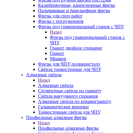
Калибровочные, каннелюрные фрезы
Пальчиковые и барельефные фрезы
Фрезы для спец работ
Фрезы с погружением
Фрезы под гравировальный станок с ЧПУ
Назад
Фрезы под гравировальный станок с
ЧПУ
Гранит двойное спекание
Гранит
Мрамор
Фрезы для ЧПУ поликристалл
Свёрла тонкостенные для ЧПУ
Алмазные свёрла
Назад
Алмазные свёрла
Сегментные свёрла по граниту
Свёрла вакуумного спекания
Алмазные сверла по керамограниту
Гальванические коронки
Тонкостенные свёрла для ЧПУ
Профильные алмазные фрезы
Назад
Профильные алмазные фрезы