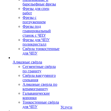
барельефные фрезы
Фрезы для спец
работ
Фрезы с
погружением
Фрезы под
гравировальный
станок с ЧПУ
Фрезы для ЧПУ
поликристалл
Свёрла тонкостенные
для ЧПУ
Алмазные свёрла
Сегментные свёрла
по граниту
Свёрла вакуумного
спекания
Алмазные сверла по
керамограниту
Гальванические
коронки
Тонкостенные свёрла
для ЧПУ
Услуги