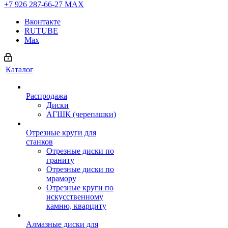
+7 926 287-66-27
МАХ
Вконтакте
RUTUBE
Max
Каталог
Распродажа
Диски
АГШК (черепашки)
Отрезные круги для
станков
Отрезные диски по
граниту
Отрезные диски по
мрамору
Отрезные круги по
искусственному
камню, кварциту
Алмазные диски для