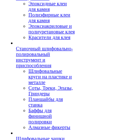
Эпоксидные клеи
для камня
Полиэфирные клеи
для камня
Эпоксиакриловые и
полиуретановые клея
Красители для клея
Станочный шлифовально-
полировальный
инструмент и
приспособления
Шлифовальные
круги на пластике и
металле
Соты, Треки, Эпазы,
Гриндеры
Планшайбы для
станка
Баффы для
финишной
полировки
Алмазные фикерты
Шлифовальные чашки