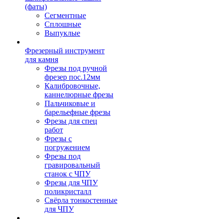
(фаты)
Сегментные
Сплошные
Выпуклые
Фрезерный инструмент
для камня
Фрезы под ручной
фрезер пос.12мм
Калибровочные,
каннелюрные фрезы
Пальчиковые и
барельефные фрезы
Фрезы для спец
работ
Фрезы с
погружением
Фрезы под
гравировальный
станок с ЧПУ
Фрезы для ЧПУ
поликристалл
Свёрла тонкостенные
для ЧПУ