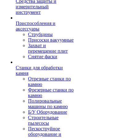
Средства защиты и
измерительный
инструмент
Приспособления и
аксессуары
Струбцины
Присоски вакуумные
Захват и
перемещение плит
Снятие фаски
Станки для обработки
камня
Отрезные станки по
камню
Фрезерные станки по
камню
Полировальные
машины по камню
Б/У Оборудование
Строительные
пылесосы
Пескоструйное
оборудование и