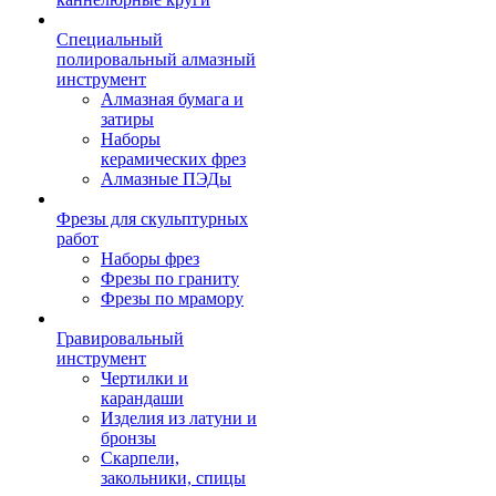
Специальный
полировальный алмазный
инструмент
Алмазная бумага и
затиры
Наборы
керамических фрез
Алмазные ПЭДы
Фрезы для скульптурных
работ
Наборы фрез
Фрезы по граниту
Фрезы по мрамору
Гравировальный
инструмент
Чертилки и
карандаши
Изделия из латуни и
бронзы
Скарпели,
закольники, спицы