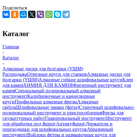
Поделиться
Каталог
Главная
-
Каталог
-
Алмазные диски для болгарки (УШМ)
Распродажа
Отрезные круги для станков
Алмазные диски для
болгарки (УШМ)
Алмазные гибкие шлифовальные круги
Клеи
для камня
ХИМИЯ ДЛЯ КАМНЯ
Фрезерный инструмент для
камня
Специальный полировальный алмазный
инструмент
Калибровочные и каннелюрные
круги
Профильные алмазные фрезы
Алмазные
свёрла
Шлифовальные чашки (фаты)
Станочный шлифовально-
полировальный инструмент и приспособления
Фрезы для
скульптурных работ
Гравировальный инструмент
Инструмент
для обработки под &quot;Антику&quot;
Держатели и
переходники для шлифовальных кругов
Абразивный
инструмент
Войлоки фетры и размывочные круги для