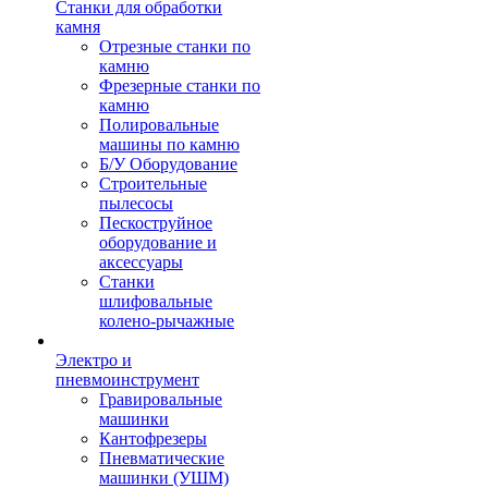
Станки для обработки
камня
Отрезные станки по
камню
Фрезерные станки по
камню
Полировальные
машины по камню
Б/У Оборудование
Строительные
пылесосы
Пескоструйное
оборудование и
аксессуары
Станки
шлифовальные
колено-рычажные
Электро и
пневмоинструмент
Гравировальные
машинки
Кантофрезеры
Пневматические
машинки (УШМ)