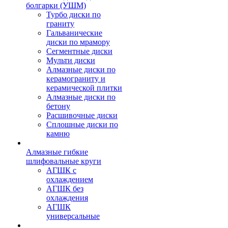
болгарки (УШМ)
Турбо диски по
граниту
Гальванические
диски по мрамору
Сегментные диски
Мульти диски
Алмазные диски по
керамограниту и
керамической плитки
Алмазные диски по
бетону
Расшивочные диски
Сплошные диски по
камню
Алмазные гибкие
шлифовальные круги
АГШК с
охлаждением
АГШК без
охлаждения
АГШК
универсальные