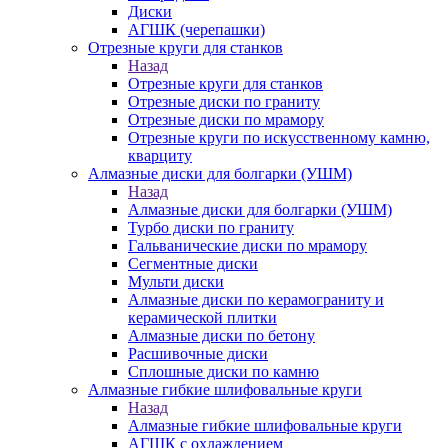
Диски
АГШК (черепашки)
Отрезные круги для станков
Назад
Отрезные круги для станков
Отрезные диски по граниту
Отрезные диски по мрамору
Отрезные круги по искусственному камню,
кварциту
Алмазные диски для болгарки (УШМ)
Назад
Алмазные диски для болгарки (УШМ)
Турбо диски по граниту
Гальванические диски по мрамору
Сегментные диски
Мульти диски
Алмазные диски по керамограниту и
керамической плитки
Алмазные диски по бетону
Расшивочные диски
Сплошные диски по камню
Алмазные гибкие шлифовальные круги
Назад
Алмазные гибкие шлифовальные круги
АГШК с охлаждением