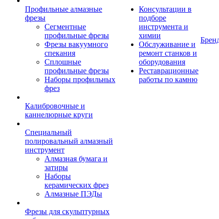
Профильные алмазные
Консультации в
фрезы
подборе
Сегментные
инструмента и
профильные фрезы
химии
Брен
Фрезы вакуумного
Обслуживание и
спекания
ремонт станков и
Сплошные
оборудования
профильные фрезы
Реставрационные
Наборы профильных
работы по камню
фрез
Калибровочные и
каннелюрные круги
Специальный
полировальный алмазный
инструмент
Алмазная бумага и
затиры
Наборы
керамических фрез
Алмазные ПЭДы
Фрезы для скульптурных