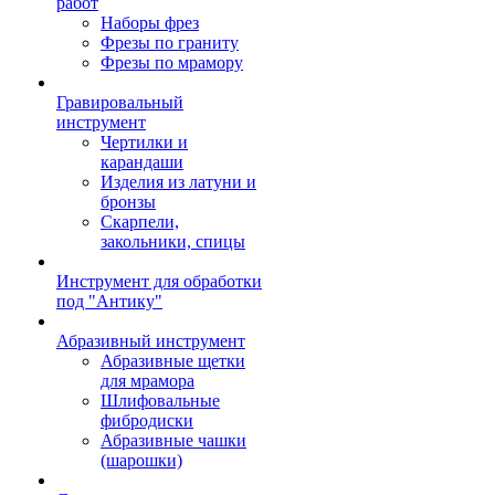
работ
Наборы фрез
Фрезы по граниту
Фрезы по мрамору
Гравировальный
инструмент
Чертилки и
карандаши
Изделия из латуни и
бронзы
Скарпели,
закольники, спицы
Инструмент для обработки
под "Антику"
Абразивный инструмент
Абразивные щетки
для мрамора
Шлифовальные
фибродиски
Абразивные чашки
(шарошки)