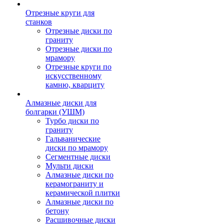
Отрезные круги для
станков
Отрезные диски по
граниту
Отрезные диски по
мрамору
Отрезные круги по
искусственному
камню, кварциту
Алмазные диски для
болгарки (УШМ)
Турбо диски по
граниту
Гальванические
диски по мрамору
Сегментные диски
Мульти диски
Алмазные диски по
керамограниту и
керамической плитки
Алмазные диски по
бетону
Расшивочные диски