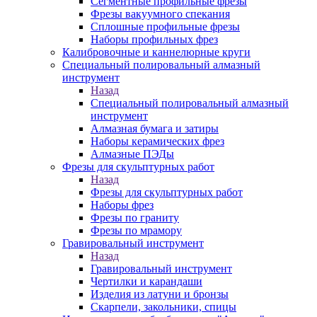
Сегментные профильные фрезы
Фрезы вакуумного спекания
Сплошные профильные фрезы
Наборы профильных фрез
Калибровочные и каннелюрные круги
Специальный полировальный алмазный
инструмент
Назад
Специальный полировальный алмазный
инструмент
Алмазная бумага и затиры
Наборы керамических фрез
Алмазные ПЭДы
Фрезы для скульптурных работ
Назад
Фрезы для скульптурных работ
Наборы фрез
Фрезы по граниту
Фрезы по мрамору
Гравировальный инструмент
Назад
Гравировальный инструмент
Чертилки и карандаши
Изделия из латуни и бронзы
Скарпели, закольники, спицы