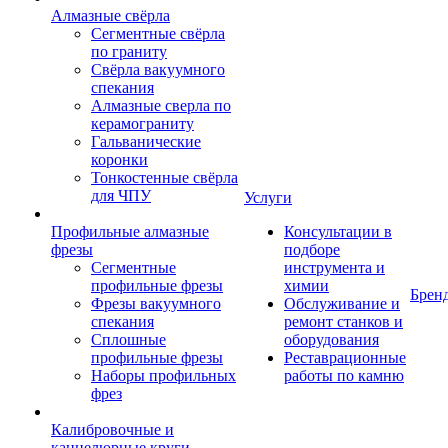
Алмазные свёрла
Сегментные свёрла
по граниту
Свёрла вакуумного
спекания
Алмазные сверла по
керамограниту
Гальванические
коронки
Тонкостенные свёрла
для ЧПУ
Услуги
Профильные алмазные
Консультации в
фрезы
подборе
Сегментные
инструмента и
профильные фрезы
химии
Брен
Фрезы вакуумного
Обслуживание и
спекания
ремонт станков и
Сплошные
оборудования
профильные фрезы
Реставрационные
Наборы профильных
работы по камню
фрез
Калибровочные и
каннелюрные круги