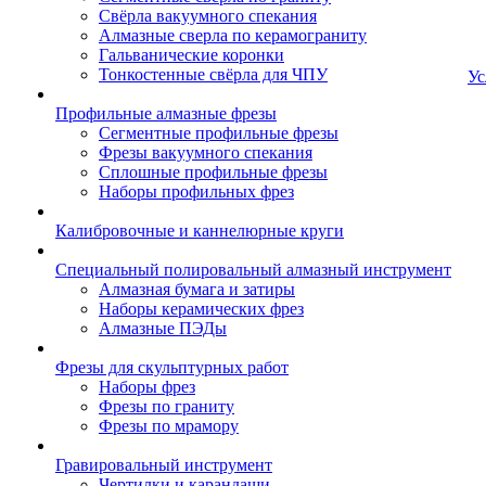
Свёрла вакуумного спекания
Алмазные сверла по керамограниту
Гальванические коронки
Тонкостенные свёрла для ЧПУ
Ус
Профильные алмазные фрезы
Сегментные профильные фрезы
Фрезы вакуумного спекания
Сплошные профильные фрезы
Наборы профильных фрез
Калибровочные и каннелюрные круги
Специальный полировальный алмазный инструмент
Алмазная бумага и затиры
Наборы керамических фрез
Алмазные ПЭДы
Фрезы для скульптурных работ
Наборы фрез
Фрезы по граниту
Фрезы по мрамору
Гравировальный инструмент
Чертилки и карандаши