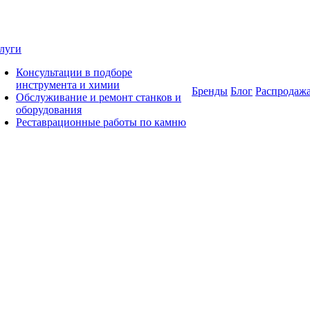
луги
Консультации в подборе
инструмента и химии
Бренды
Блог
Распродаж
Обслуживание и ремонт станков и
оборудования
Реставрационные работы по камню