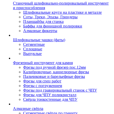
Станочный шлифовально-полировальный инструмент
и приспособления
Шлифовальные круги на пластике и металле
Соты, Треки, Эпазы, Гриндеры
Планшайбы для станка
Баффы для финишной полировки
Алмазные фикерты
Шлифовальные чашки (фаты)
Сегментные
Сплошные
Выпуклые
Фрезерный инструмент для камня
Фрезы под ручной фрезер пос.12мм
Калибровочные, каннелюрные фрезы
Пальчиковые и барельефные фрезы
Фрезы для спец работ
Фрезы с погружением
Фрезы под гравировальный станок с ЧПУ
Фрезы для ЧПУ поликристалл
Свёрла тонкостенные для ЧПУ
Алмазные свёрла
Сегментные свёрла по граниту