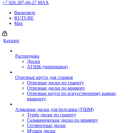
+7 926 287-66-27
МАХ
Вконтакте
RUTUBE
Max
Каталог
Распродажа
Диски
АГШК (черепашки)
Отрезные круги для станков
Отрезные диски по граниту
Отрезные диски по мрамору
Отрезные круги по искусственному камню,
кварциту
Алмазные диски для болгарки (УШМ)
Турбо диски по граниту
Гальванические диски по мрамору
Сегментные диски
Мульти диски