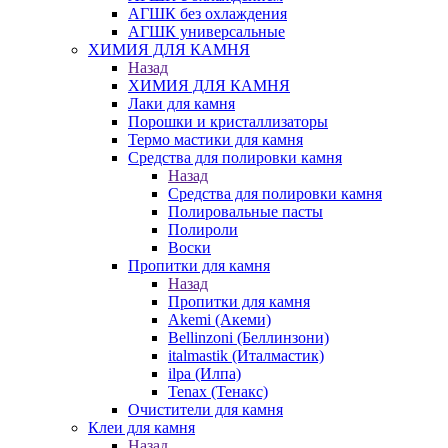
АГШК без охлаждения
АГШК универсальные
ХИМИЯ ДЛЯ КАМНЯ
Назад
ХИМИЯ ДЛЯ КАМНЯ
Лаки для камня
Порошки и кристаллизаторы
Термо мастики для камня
Средства для полировки камня
Назад
Средства для полировки камня
Полировальные пасты
Полироли
Воски
Пропитки для камня
Назад
Пропитки для камня
Akemi (Акеми)
Bellinzoni (Беллинзони)
italmastik (Италмастик)
ilpa (Илпа)
Tenax (Тенакс)
Очистители для камня
Клеи для камня
Назад