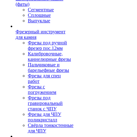
(фаты)
Сегментные
Сплошные
Выпуклые
Фрезерный инструмент
для камня
Фрезы под ручной
фрезер пос.12мм
Калибровочные,
каннелюрные фрезы
Пальчиковые и
барельефные фрезы
Фрезы для спец
работ
Фрезы с
погружением
Фрезы под
гравировальный
станок с ЧПУ
Фрезы для ЧПУ
поликристалл
Свёрла тонкостенные
для ЧПУ