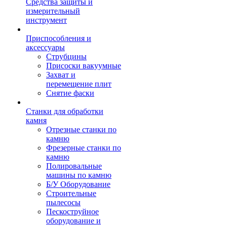
Средства защиты и
измерительный
инструмент
Приспособления и
аксессуары
Струбцины
Присоски вакуумные
Захват и
перемещение плит
Снятие фаски
Станки для обработки
камня
Отрезные станки по
камню
Фрезерные станки по
камню
Полировальные
машины по камню
Б/У Оборудование
Строительные
пылесосы
Пескоструйное
оборудование и