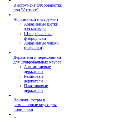
Инструмент для обработки
под "Антику"
Абразивный инструмент
Абразивные щетки
для мрамора
Шлифовальные
фибродиски
Абразивные чашки
(шарошки)
Держатели и переходники
для шлифовальных кругов
Алюминиевые
держатели
Резиновые
держатели
Пластиковые
держатели
Войлоки фетры и
размывочные круги для
полировки