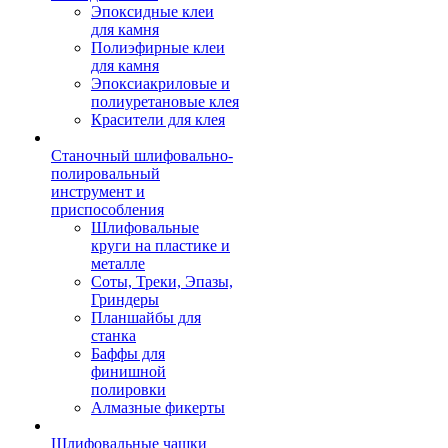
Эпоксидные клеи
для камня
Полиэфирные клеи
для камня
Эпоксиакриловые и
полиуретановые клея
Красители для клея
Станочный шлифовально-
полировальный
инструмент и
приспособления
Шлифовальные
круги на пластике и
металле
Соты, Треки, Эпазы,
Гриндеры
Планшайбы для
станка
Баффы для
финишной
полировки
Алмазные фикерты
Шлифовальные чашки