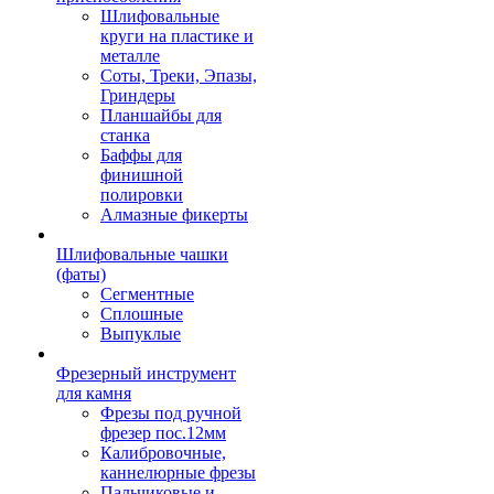
Шлифовальные
круги на пластике и
металле
Соты, Треки, Эпазы,
Гриндеры
Планшайбы для
станка
Баффы для
финишной
полировки
Алмазные фикерты
Шлифовальные чашки
(фаты)
Сегментные
Сплошные
Выпуклые
Фрезерный инструмент
для камня
Фрезы под ручной
фрезер пос.12мм
Калибровочные,
каннелюрные фрезы
Пальчиковые и