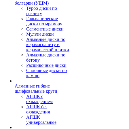
болгарки (УШМ)
Турбо диски по
граниту
Гальванические
диски по мрамору
Сегментные диски
Мульти диски
Алмазные диски по
керамограниту и
керамической плитки
Алмазные диски по
бетону
Расшивочные диски
Сплошные диски по
камню
Алмазные гибкие
шлифовальные круги
АГШК с
охлаждением
АГШК без
охлаждения
АГШК
универсальные