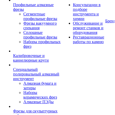
Профильные алмазные
Консультации в
фрезы
подборе
Сегментные
инструмента и
профильные фрезы
химии
Брен
Фрезы вакуумного
Обслуживание и
спекания
ремонт станков и
Сплошные
оборудования
профильные фрезы
Реставрационные
Наборы профильных
работы по камню
фрез
Калибровочные и
каннелюрные круги
Специальный
полировальный алмазный
инструмент
Алмазная бумага и
затиры
Наборы
керамических фрез
Алмазные ПЭДы
Фрезы для скульптурных