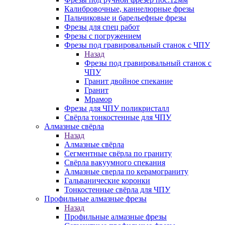
Калибровочные, каннелюрные фрезы
Пальчиковые и барельефные фрезы
Фрезы для спец работ
Фрезы с погружением
Фрезы под гравировальный станок с ЧПУ
Назад
Фрезы под гравировальный станок с
ЧПУ
Гранит двойное спекание
Гранит
Мрамор
Фрезы для ЧПУ поликристалл
Свёрла тонкостенные для ЧПУ
Алмазные свёрла
Назад
Алмазные свёрла
Сегментные свёрла по граниту
Свёрла вакуумного спекания
Алмазные сверла по керамограниту
Гальванические коронки
Тонкостенные свёрла для ЧПУ
Профильные алмазные фрезы
Назад
Профильные алмазные фрезы