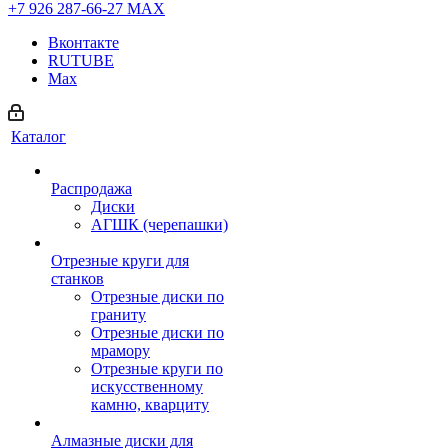
+7 926 287-66-27
МАХ
Вконтакте
RUTUBE
Max
Каталог
Распродажа
Диски
АГШК (черепашки)
Отрезные круги для
станков
Отрезные диски по
граниту
Отрезные диски по
мрамору
Отрезные круги по
искусственному
камню, кварциту
Алмазные диски для