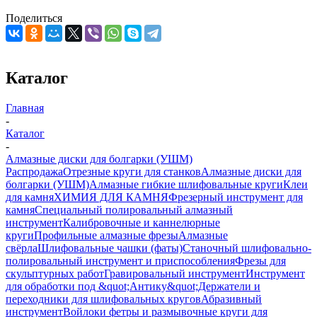
Поделиться
Каталог
Главная
-
Каталог
-
Алмазные диски для болгарки (УШМ)
Распродажа
Отрезные круги для станков
Алмазные диски для
болгарки (УШМ)
Алмазные гибкие шлифовальные круги
Клеи
для камня
ХИМИЯ ДЛЯ КАМНЯ
Фрезерный инструмент для
камня
Специальный полировальный алмазный
инструмент
Калибровочные и каннелюрные
круги
Профильные алмазные фрезы
Алмазные
свёрла
Шлифовальные чашки (фаты)
Станочный шлифовально-
полировальный инструмент и приспособления
Фрезы для
скульптурных работ
Гравировальный инструмент
Инструмент
для обработки под &quot;Антику&quot;
Держатели и
переходники для шлифовальных кругов
Абразивный
инструмент
Войлоки фетры и размывочные круги для