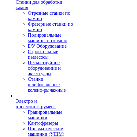
Станки для обработки
камня
Отрезные станки по
камню
Фрезерные станки по
камню
Полировальные
машины по камню
Б/У Оборудование
Строительные
пылесосы
Пескоструйное
оборудование и
аксессуары
Станки
шлифовальные
колено-рычажные
Электро и
пневмоинструмент
Гравировальные
машинки
Кантофрезеры
Пневматические
машинки (УШМ)