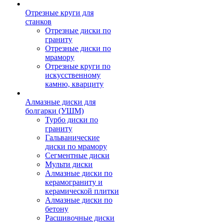
Отрезные круги для
станков
Отрезные диски по
граниту
Отрезные диски по
мрамору
Отрезные круги по
искусственному
камню, кварциту
Алмазные диски для
болгарки (УШМ)
Турбо диски по
граниту
Гальванические
диски по мрамору
Сегментные диски
Мульти диски
Алмазные диски по
керамограниту и
керамической плитки
Алмазные диски по
бетону
Расшивочные диски