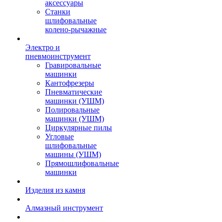
аксессуары
Станки
шлифовальные
колено-рычажные
Электро и
пневмоинструмент
Гравировальные
машинки
Кантофрезеры
Пневматические
машинки (УШМ)
Полировальные
машинки (УШМ)
Циркулярные пилы
Угловые
шлифовальные
машины (УШМ)
Прямошлифовальные
машинки
Изделия из камня
Алмазный инструмент