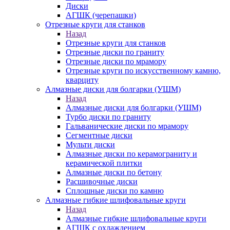
Диски
АГШК (черепашки)
Отрезные круги для станков
Назад
Отрезные круги для станков
Отрезные диски по граниту
Отрезные диски по мрамору
Отрезные круги по искусственному камню,
кварциту
Алмазные диски для болгарки (УШМ)
Назад
Алмазные диски для болгарки (УШМ)
Турбо диски по граниту
Гальванические диски по мрамору
Сегментные диски
Мульти диски
Алмазные диски по керамограниту и
керамической плитки
Алмазные диски по бетону
Расшивочные диски
Сплошные диски по камню
Алмазные гибкие шлифовальные круги
Назад
Алмазные гибкие шлифовальные круги
АГШК с охлаждением