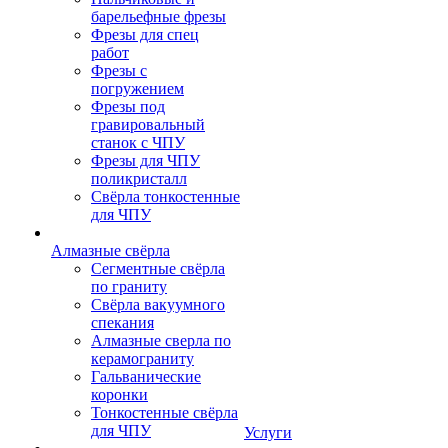
барельефные фрезы
Фрезы для спец
работ
Фрезы с
погружением
Фрезы под
гравировальный
станок с ЧПУ
Фрезы для ЧПУ
поликристалл
Свёрла тонкостенные
для ЧПУ
Алмазные свёрла
Сегментные свёрла
по граниту
Свёрла вакуумного
спекания
Алмазные сверла по
керамограниту
Гальванические
коронки
Тонкостенные свёрла
для ЧПУ
Услуги