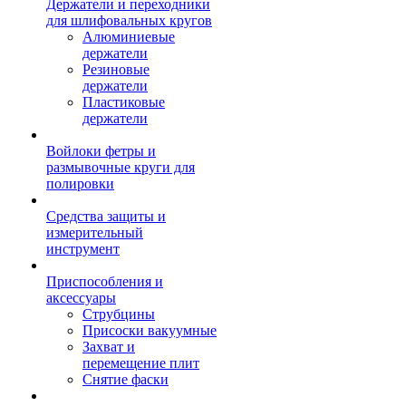
Держатели и переходники
для шлифовальных кругов
Алюминиевые
держатели
Резиновые
держатели
Пластиковые
держатели
Войлоки фетры и
размывочные круги для
полировки
Средства защиты и
измерительный
инструмент
Приспособления и
аксессуары
Струбцины
Присоски вакуумные
Захват и
перемещение плит
Снятие фаски