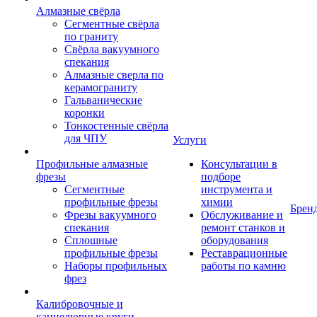
Алмазные свёрла
Сегментные свёрла
по граниту
Свёрла вакуумного
спекания
Алмазные сверла по
керамограниту
Гальванические
коронки
Тонкостенные свёрла
для ЧПУ
Услуги
Профильные алмазные
Консультации в
фрезы
подборе
Сегментные
инструмента и
профильные фрезы
химии
Брен
Фрезы вакуумного
Обслуживание и
спекания
ремонт станков и
Сплошные
оборудования
профильные фрезы
Реставрационные
Наборы профильных
работы по камню
фрез
Калибровочные и
каннелюрные круги