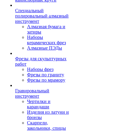
Специальный
полировальный алмазный
инструмент
Алмазная бумага и
затиры
Наборы
керамических фрез
Алмазные ПЭДы
Фрезы для скульптурных
работ
Наборы фрез
Фрезы по граниту
Фрезы по мрамору
Гравировальный
инструмент
Чертилки и
карандаши
Изделия из латуни и
бронзы
Скарпели,
закольники, спицы