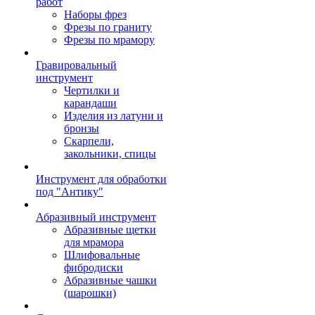
работ
Наборы фрез
Фрезы по граниту
Фрезы по мрамору
Гравировальный
инструмент
Чертилки и
карандаши
Изделия из латуни и
бронзы
Скарпели,
закольники, спицы
Инструмент для обработки
под "Антику"
Абразивный инструмент
Абразивные щетки
для мрамора
Шлифовальные
фибродиски
Абразивные чашки
(шарошки)