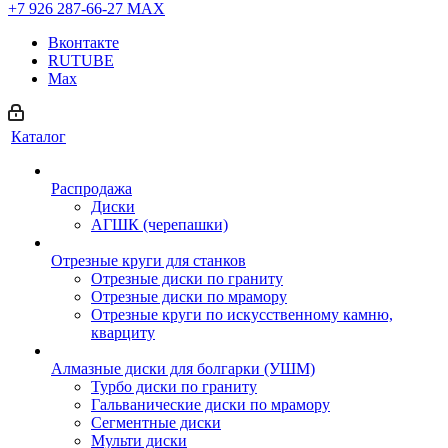
+7 926 287-66-27
МАХ
Вконтакте
RUTUBE
Max
Каталог
Распродажа
Диски
АГШК (черепашки)
Отрезные круги для станков
Отрезные диски по граниту
Отрезные диски по мрамору
Отрезные круги по искусственному камню,
кварциту
Алмазные диски для болгарки (УШМ)
Турбо диски по граниту
Гальванические диски по мрамору
Сегментные диски
Мульти диски