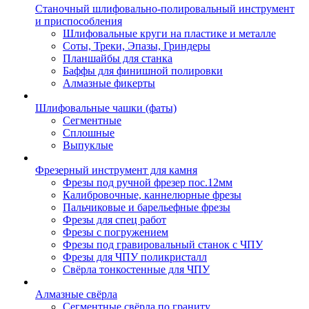
Станочный шлифовально-полировальный инструмент
и приспособления
Шлифовальные круги на пластике и металле
Соты, Треки, Эпазы, Гриндеры
Планшайбы для станка
Баффы для финишной полировки
Алмазные фикерты
Шлифовальные чашки (фаты)
Сегментные
Сплошные
Выпуклые
Фрезерный инструмент для камня
Фрезы под ручной фрезер пос.12мм
Калибровочные, каннелюрные фрезы
Пальчиковые и барельефные фрезы
Фрезы для спец работ
Фрезы с погружением
Фрезы под гравировальный станок с ЧПУ
Фрезы для ЧПУ поликристалл
Свёрла тонкостенные для ЧПУ
Алмазные свёрла
Сегментные свёрла по граниту