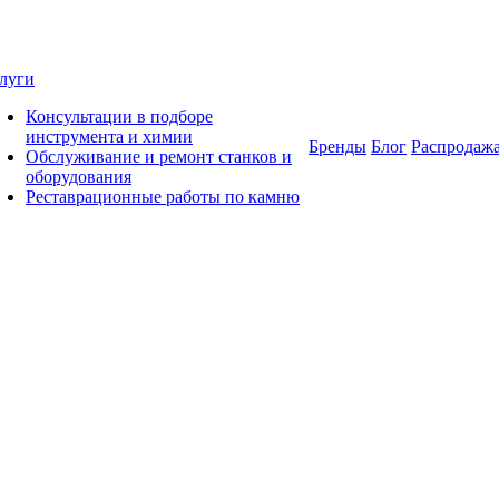
луги
Консультации в подборе
инструмента и химии
Бренды
Блог
Распродаж
Обслуживание и ремонт станков и
оборудования
Реставрационные работы по камню