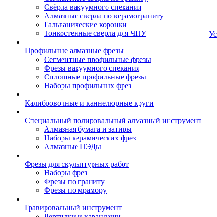
Свёрла вакуумного спекания
Алмазные сверла по керамограниту
Гальванические коронки
Тонкостенные свёрла для ЧПУ
Ус
Профильные алмазные фрезы
Сегментные профильные фрезы
Фрезы вакуумного спекания
Сплошные профильные фрезы
Наборы профильных фрез
Калибровочные и каннелюрные круги
Специальный полировальный алмазный инструмент
Алмазная бумага и затиры
Наборы керамических фрез
Алмазные ПЭДы
Фрезы для скульптурных работ
Наборы фрез
Фрезы по граниту
Фрезы по мрамору
Гравировальный инструмент
Чертилки и карандаши