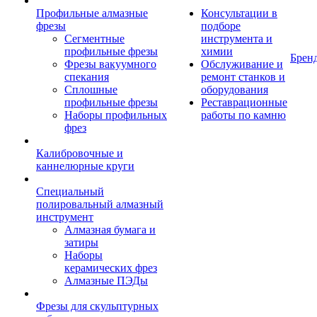
Профильные алмазные
Консультации в
фрезы
подборе
Сегментные
инструмента и
профильные фрезы
химии
Брен
Фрезы вакуумного
Обслуживание и
спекания
ремонт станков и
Сплошные
оборудования
профильные фрезы
Реставрационные
Наборы профильных
работы по камню
фрез
Калибровочные и
каннелюрные круги
Специальный
полировальный алмазный
инструмент
Алмазная бумага и
затиры
Наборы
керамических фрез
Алмазные ПЭДы
Фрезы для скульптурных