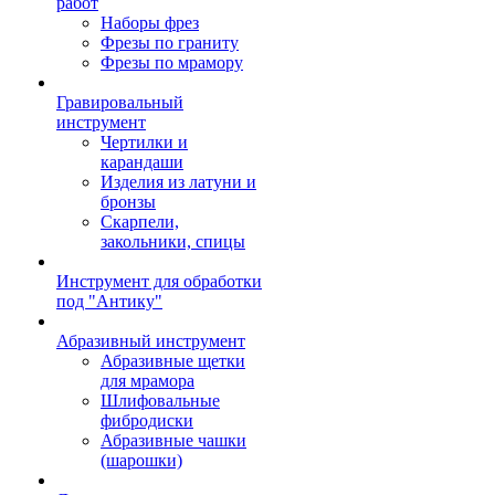
работ
Наборы фрез
Фрезы по граниту
Фрезы по мрамору
Гравировальный
инструмент
Чертилки и
карандаши
Изделия из латуни и
бронзы
Скарпели,
закольники, спицы
Инструмент для обработки
под "Антику"
Абразивный инструмент
Абразивные щетки
для мрамора
Шлифовальные
фибродиски
Абразивные чашки
(шарошки)