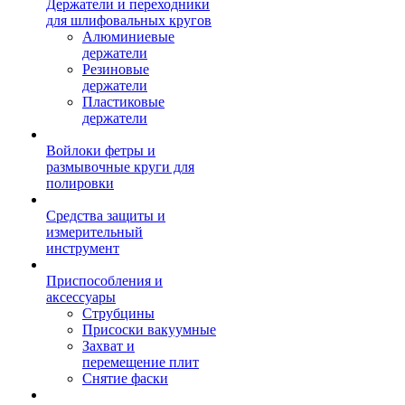
Держатели и переходники
для шлифовальных кругов
Алюминиевые
держатели
Резиновые
держатели
Пластиковые
держатели
Войлоки фетры и
размывочные круги для
полировки
Средства защиты и
измерительный
инструмент
Приспособления и
аксессуары
Струбцины
Присоски вакуумные
Захват и
перемещение плит
Снятие фаски