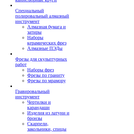
Специальный
полировальный алмазный
инструмент
Алмазная бумага и
затиры
Наборы
керамических фрез
Алмазные ПЭДы
Фрезы для скульптурных
работ
Наборы фрез
Фрезы по граниту
Фрезы по мрамору
Гравировальный
инструмент
Чертилки и
карандаши
Изделия из латуни и
бронзы
Скарпели,
закольники, спицы