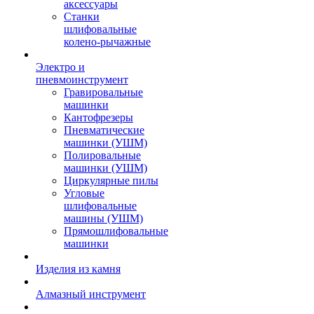
аксессуары
Станки
шлифовальные
колено-рычажные
Электро и
пневмоинструмент
Гравировальные
машинки
Кантофрезеры
Пневматические
машинки (УШМ)
Полировальные
машинки (УШМ)
Циркулярные пилы
Угловые
шлифовальные
машины (УШМ)
Прямошлифовальные
машинки
Изделия из камня
Алмазный инструмент