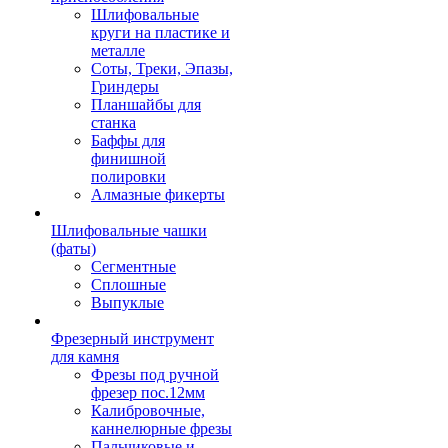
Шлифовальные
круги на пластике и
металле
Соты, Треки, Эпазы,
Гриндеры
Планшайбы для
станка
Баффы для
финишной
полировки
Алмазные фикерты
Шлифовальные чашки
(фаты)
Сегментные
Сплошные
Выпуклые
Фрезерный инструмент
для камня
Фрезы под ручной
фрезер пос.12мм
Калибровочные,
каннелюрные фрезы
Пальчиковые и