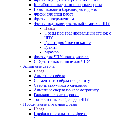
Калибровочные, каннелюрные фрезы
Пальчиковые и барельефные фрезы
Фрезы для спец работ
Фрезы с погружением
Фрезы под гравировальный станок с ЧПУ
Назад
Фрезы под гравировальный станок с
ЧПУ
Гранит двойное спекание
Гранит
Мрамор
Фрезы для ЧПУ поликристалл
Свёрла тонкостенные для ЧПУ
Алмазные свёрла
Назад
Алмазные свёрла
Сегментные свёрла по граниту
Свёрла вакуумного спекания
Алмазные сверла по керамограниту
Гальванические коронки
Тонкостенные свёрла для ЧПУ
Профильные алмазные фрезы
Назад
Профильные алмазные фрезы