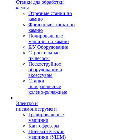
Станки для обработки
камня
Отрезные станки по
камню
Фрезерные станки по
камню
Полировальные
машины по камню
Б/У Оборудование
Строительные
пылесосы
Пескоструйное
оборудование и
аксессуары
Станки
шлифовальные
колено-рычажные
Электро и
пневмоинструмент
Гравировальные
машинки
Кантофрезеры
Пневматические
машинки (УШМ)