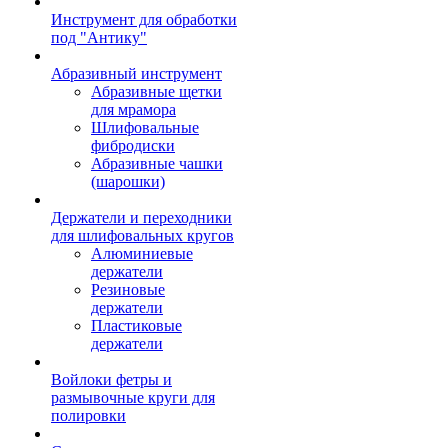
Инструмент для обработки
под "Антику"
Абразивный инструмент
Абразивные щетки
для мрамора
Шлифовальные
фибродиски
Абразивные чашки
(шарошки)
Держатели и переходники
для шлифовальных кругов
Алюминиевые
держатели
Резиновые
держатели
Пластиковые
держатели
Войлоки фетры и
размывочные круги для
полировки