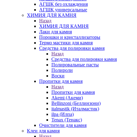
АГШК без охлаждения
АГШК универсальные
ХИМИЯ ДЛЯ КАМНЯ
Назад
ХИМИЯ ДЛЯ КАМНЯ
Лаки для камня
Порошки и кристаллизаторы
Термо мастики для камня
Средства для полировки камня
Назад
Средства для полировки камня
Полировальные пасты
Полироли
Воски
Пропитки для камня
Назад
Пропитки для камня
Akemi (Акеми)
Bellinzoni (Беллинзони)
italmastik (Италмастик)
ilpa (Илпа)
Tenax (Тенакс)
Очистители для камня
Клеи для камня
Назад