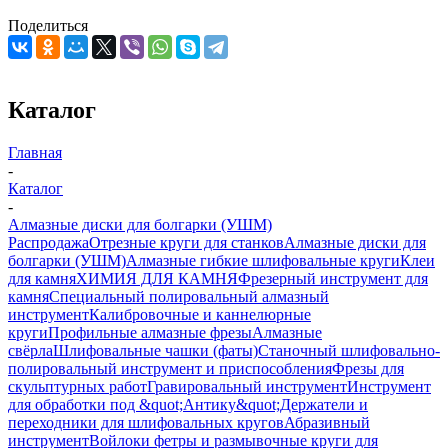
Поделиться
Каталог
Главная
-
Каталог
-
Алмазные диски для болгарки (УШМ)
Распродажа
Отрезные круги для станков
Алмазные диски для
болгарки (УШМ)
Алмазные гибкие шлифовальные круги
Клеи
для камня
ХИМИЯ ДЛЯ КАМНЯ
Фрезерный инструмент для
камня
Специальный полировальный алмазный
инструмент
Калибровочные и каннелюрные
круги
Профильные алмазные фрезы
Алмазные
свёрла
Шлифовальные чашки (фаты)
Станочный шлифовально-
полировальный инструмент и приспособления
Фрезы для
скульптурных работ
Гравировальный инструмент
Инструмент
для обработки под &quot;Антику&quot;
Держатели и
переходники для шлифовальных кругов
Абразивный
инструмент
Войлоки фетры и размывочные круги для