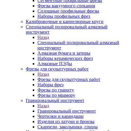
Сегментные профильные фрезы
Фрезы вакуумного спекания
Сплошные профильные фрезы
Наборы профильных фрез
Калибровочные и каннелюрные круги
Специальный полировальный алмазный
инструмент
Назад
Специальный полировальный алмазный
инструмент
Алмазная бумага и затиры
Наборы керамических фрез
Алмазные ПЭДы
Фрезы для скульптурных работ
Назад
Фрезы для скульптурных работ
Наборы фрез
Фрезы по граниту
Фрезы по мрамору
Гравировальный инструмент
Назад
Гравировальный инструмент
Чертилки и карандаши
Изделия из латуни и бронзы
Скарпели, закольники, спицы