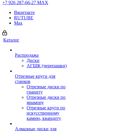
+7 926 287-66-27
МАХ
Вконтакте
RUTUBE
Max
Каталог
Распродажа
Диски
АГШК (черепашки)
Отрезные круги для
станков
Отрезные диски по
граниту
Отрезные диски по
мрамору
Отрезные круги по
искусственному
камню, кварциту
Алмазные диски для