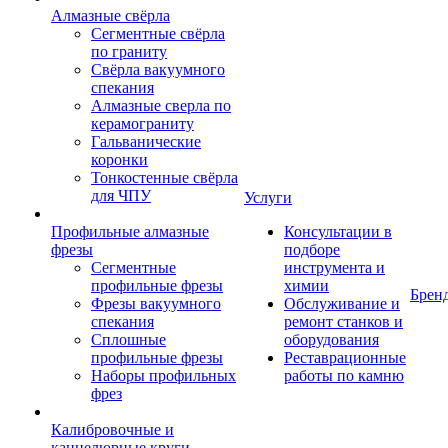
Алмазные свёрла
Сегментные свёрла
по граниту
Свёрла вакуумного
спекания
Алмазные сверла по
керамограниту
Гальванические
коронки
Тонкостенные свёрла
для ЧПУ
Услуги
Профильные алмазные
Консультации в
фрезы
подборе
Сегментные
инструмента и
профильные фрезы
химии
Брен
Фрезы вакуумного
Обслуживание и
спекания
ремонт станков и
Сплошные
оборудования
профильные фрезы
Реставрационные
Наборы профильных
работы по камню
фрез
Калибровочные и
каннелюрные круги