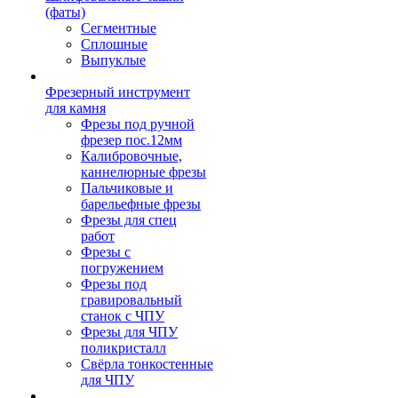
(фаты)
Сегментные
Сплошные
Выпуклые
Фрезерный инструмент
для камня
Фрезы под ручной
фрезер пос.12мм
Калибровочные,
каннелюрные фрезы
Пальчиковые и
барельефные фрезы
Фрезы для спец
работ
Фрезы с
погружением
Фрезы под
гравировальный
станок с ЧПУ
Фрезы для ЧПУ
поликристалл
Свёрла тонкостенные
для ЧПУ