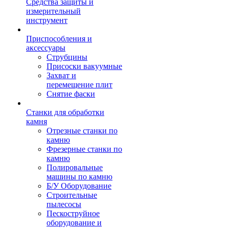
Средства защиты и
измерительный
инструмент
Приспособления и
аксессуары
Струбцины
Присоски вакуумные
Захват и
перемещение плит
Снятие фаски
Станки для обработки
камня
Отрезные станки по
камню
Фрезерные станки по
камню
Полировальные
машины по камню
Б/У Оборудование
Строительные
пылесосы
Пескоструйное
оборудование и