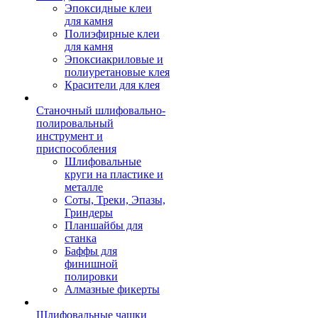
Эпоксидные клеи
для камня
Полиэфирные клеи
для камня
Эпоксиакриловые и
полиуретановые клея
Красители для клея
Станочный шлифовально-
полировальный
инструмент и
приспособления
Шлифовальные
круги на пластике и
металле
Соты, Треки, Эпазы,
Гриндеры
Планшайбы для
станка
Баффы для
финишной
полировки
Алмазные фикерты
Шлифовальные чашки