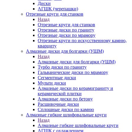
Диски
АГШК (черепашки)
Отрезные круги для станков
Назад
Отрезные круги для станков
Отрезные диски по граниту
Отрезные диски по мрамору
Отрезные круги по искусственному камню,
кварциту
Алмазные диски для болгарки (УШМ)
Назад
Алмазные диски для болгарки (УШМ)
Турбо диски по граниту
Гальванические диски по мрамору
Сегментные диски
Мульти диски
Алмазные диски по керамограниту и
керамической плитки
Алмазные диски по бетону
Расшивочные диски
Сплошные диски по камню
Алмазные гибкие шлифовальные круги
Назад
Алмазные гибкие шлифовальные круги
АГШК с охлаждением