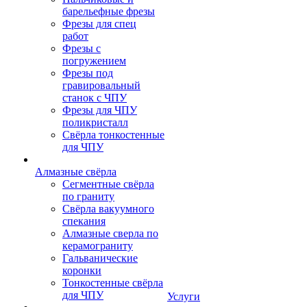
барельефные фрезы
Фрезы для спец
работ
Фрезы с
погружением
Фрезы под
гравировальный
станок с ЧПУ
Фрезы для ЧПУ
поликристалл
Свёрла тонкостенные
для ЧПУ
Алмазные свёрла
Сегментные свёрла
по граниту
Свёрла вакуумного
спекания
Алмазные сверла по
керамограниту
Гальванические
коронки
Тонкостенные свёрла
для ЧПУ
Услуги