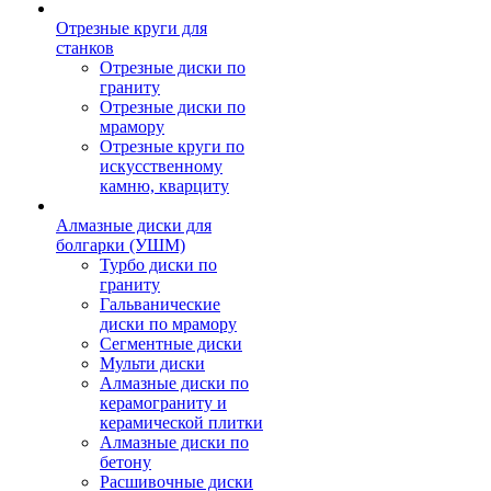
Отрезные круги для
станков
Отрезные диски по
граниту
Отрезные диски по
мрамору
Отрезные круги по
искусственному
камню, кварциту
Алмазные диски для
болгарки (УШМ)
Турбо диски по
граниту
Гальванические
диски по мрамору
Сегментные диски
Мульти диски
Алмазные диски по
керамограниту и
керамической плитки
Алмазные диски по
бетону
Расшивочные диски