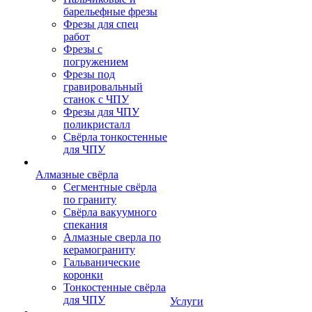
барельефные фрезы
Фрезы для спец
работ
Фрезы с
погружением
Фрезы под
гравировальный
станок с ЧПУ
Фрезы для ЧПУ
поликристалл
Свёрла тонкостенные
для ЧПУ
Алмазные свёрла
Сегментные свёрла
по граниту
Свёрла вакуумного
спекания
Алмазные сверла по
керамограниту
Гальванические
коронки
Тонкостенные свёрла
для ЧПУ
Услуги