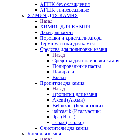
АГШК без охлаждения
АГШК универсальные
ХИМИЯ ДЛЯ КАМНЯ
Назад
ХИМИЯ ДЛЯ КАМНЯ
Лаки для камня
Порошки и кристаллизаторы
Термо мастики для камня
Средства для полировки камня
Назад
Средства для полировки камня
Полировальные пасты
Полироли
Воски
Пропитки для камня
Назад
Пропитки для камня
Akemi (Акеми)
Bellinzoni (Беллинзони)
italmastik (Италмастик)
ilpa (Илпа)
Tenax (Тенакс)
Очистители для камня
Клеи для камня
Назад