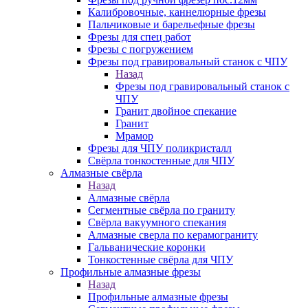
Калибровочные, каннелюрные фрезы
Пальчиковые и барельефные фрезы
Фрезы для спец работ
Фрезы с погружением
Фрезы под гравировальный станок с ЧПУ
Назад
Фрезы под гравировальный станок с
ЧПУ
Гранит двойное спекание
Гранит
Мрамор
Фрезы для ЧПУ поликристалл
Свёрла тонкостенные для ЧПУ
Алмазные свёрла
Назад
Алмазные свёрла
Сегментные свёрла по граниту
Свёрла вакуумного спекания
Алмазные сверла по керамограниту
Гальванические коронки
Тонкостенные свёрла для ЧПУ
Профильные алмазные фрезы
Назад
Профильные алмазные фрезы