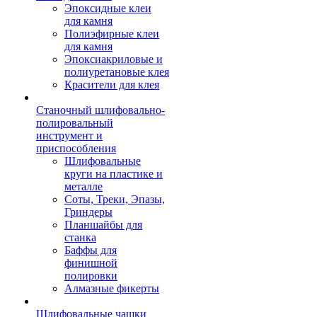
Эпоксидные клеи
для камня
Полиэфирные клеи
для камня
Эпоксиакриловые и
полиуретановые клея
Красители для клея
Станочный шлифовально-
полировальный
инструмент и
приспособления
Шлифовальные
круги на пластике и
металле
Соты, Треки, Эпазы,
Гриндеры
Планшайбы для
станка
Баффы для
финишной
полировки
Алмазные фикерты
Шлифовальные чашки