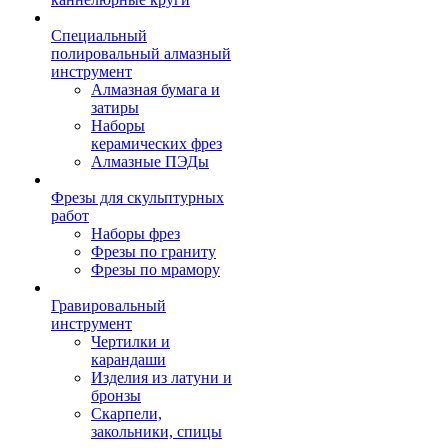
Специальный
полировальный алмазный
инструмент
Алмазная бумага и
затиры
Наборы
керамических фрез
Алмазные ПЭДы
Фрезы для скульптурных
работ
Наборы фрез
Фрезы по граниту
Фрезы по мрамору
Гравировальный
инструмент
Чертилки и
карандаши
Изделия из латуни и
бронзы
Скарпели,
закольники, спицы