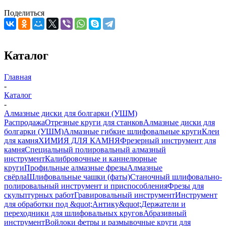
Поделиться
Каталог
Главная
-
Каталог
-
Алмазные диски для болгарки (УШМ)
Распродажа
Отрезные круги для станков
Алмазные диски для
болгарки (УШМ)
Алмазные гибкие шлифовальные круги
Клеи
для камня
ХИМИЯ ДЛЯ КАМНЯ
Фрезерный инструмент для
камня
Специальный полировальный алмазный
инструмент
Калибровочные и каннелюрные
круги
Профильные алмазные фрезы
Алмазные
свёрла
Шлифовальные чашки (фаты)
Станочный шлифовально-
полировальный инструмент и приспособления
Фрезы для
скульптурных работ
Гравировальный инструмент
Инструмент
для обработки под &quot;Антику&quot;
Держатели и
переходники для шлифовальных кругов
Абразивный
инструмент
Войлоки фетры и размывочные круги для