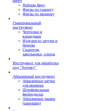
работ
Наборы фрез
Фрезы по граниту
Фрезы по мрамору
Гравировальный
инструмент
Чертилки и
карандаши
Изделия из латуни и
бронзы
Скарпели,
закольники, спицы
Инструмент для обработки
под "Антику"
Абразивный инструмент
Абразивные щетки
для мрамора
Шлифовальные
фибродиски
Абразивные чашки
(шарошки)