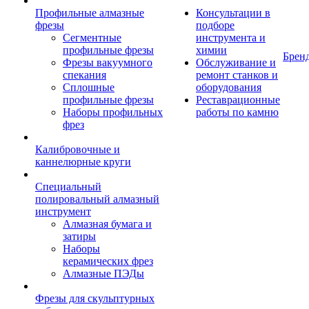
Профильные алмазные
Консультации в
фрезы
подборе
Сегментные
инструмента и
профильные фрезы
химии
Брен
Фрезы вакуумного
Обслуживание и
спекания
ремонт станков и
Сплошные
оборудования
профильные фрезы
Реставрационные
Наборы профильных
работы по камню
фрез
Калибровочные и
каннелюрные круги
Специальный
полировальный алмазный
инструмент
Алмазная бумага и
затиры
Наборы
керамических фрез
Алмазные ПЭДы
Фрезы для скульптурных