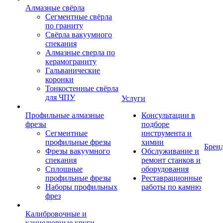
Алмазные свёрла
Сегментные свёрла
по граниту
Свёрла вакуумного
спекания
Алмазные сверла по
керамограниту
Гальванические
коронки
Тонкостенные свёрла
для ЧПУ
Услуги
Профильные алмазные
Консультации в
фрезы
подборе
Сегментные
инструмента и
профильные фрезы
химии
Брен
Фрезы вакуумного
Обслуживание и
спекания
ремонт станков и
Сплошные
оборудования
профильные фрезы
Реставрационные
Наборы профильных
работы по камню
фрез
Калибровочные и
каннелюрные круги