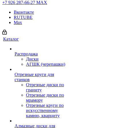
+7 926 287-66-27
МАХ
Вконтакте
RUTUBE
Max
Каталог
Распродажа
Диски
АГШК (черепашки)
Отрезные круги для
станков
Отрезные диски по
граниту
Отрезные диски по
мрамору
Отрезные круги по
искусственному
камню, кварциту
Алмазные диски для