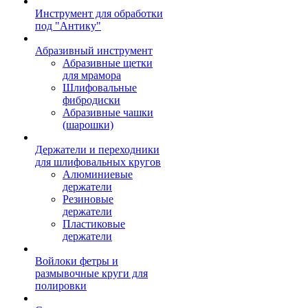
Инструмент для обработки
под "Антику"
Абразивный инструмент
Абразивные щетки
для мрамора
Шлифовальные
фибродиски
Абразивные чашки
(шарошки)
Держатели и переходники
для шлифовальных кругов
Алюминиевые
держатели
Резиновые
держатели
Пластиковые
держатели
Войлоки фетры и
размывочные круги для
полировки