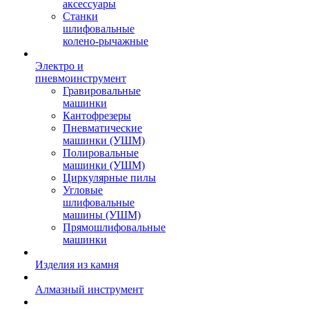
аксессуары
Станки
шлифовальные
колено-рычажные
Электро и
пневмоинструмент
Гравировальные
машинки
Кантофрезеры
Пневматические
машинки (УШМ)
Полировальные
машинки (УШМ)
Циркулярные пилы
Угловые
шлифовальные
машины (УШМ)
Прямошлифовальные
машинки
Изделия из камня
Алмазный инструмент