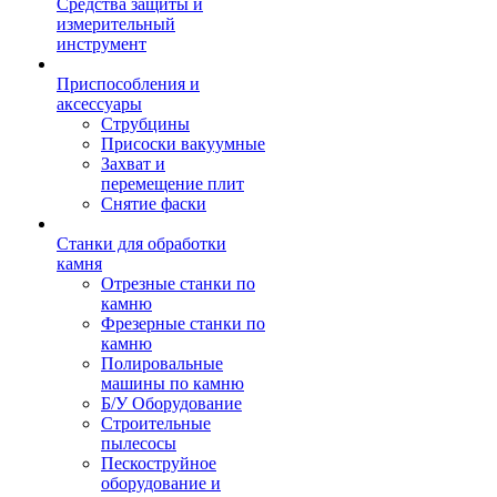
Средства защиты и
измерительный
инструмент
Приспособления и
аксессуары
Струбцины
Присоски вакуумные
Захват и
перемещение плит
Снятие фаски
Станки для обработки
камня
Отрезные станки по
камню
Фрезерные станки по
камню
Полировальные
машины по камню
Б/У Оборудование
Строительные
пылесосы
Пескоструйное
оборудование и