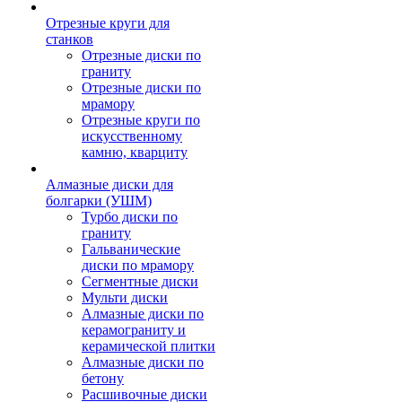
Отрезные круги для
станков
Отрезные диски по
граниту
Отрезные диски по
мрамору
Отрезные круги по
искусственному
камню, кварциту
Алмазные диски для
болгарки (УШМ)
Турбо диски по
граниту
Гальванические
диски по мрамору
Сегментные диски
Мульти диски
Алмазные диски по
керамограниту и
керамической плитки
Алмазные диски по
бетону
Расшивочные диски