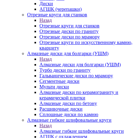
Диски
АГШК (черепашки)
Отрезные круги для станков
Назад
Отрезные круги для станков
Отрезные диски по граниту
Отрезные диски по мрамору
Отрезные круги по искусственному камню,
кварциту
Алмазные диски для болгарки (УШМ)
Назад
Алмазные диски для болгарки (УШМ)
Турбо диски по граниту
Гальванические диски по мрамору
Сегментные диски
Мульти диски
Алмазные диски по керамограниту и
керамической плитки
Алмазные диски по бетону
Расшивочные диски
Сплошные диски по камню
Алмазные гибкие шлифовальные круги
Назад
Алмазные гибкие шлифовальные круги
АГШК с охлаждением