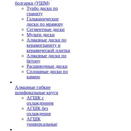
болгарки (УШМ)
Турбо диски по
граниту
Гальванические
диски по мрамору
Сегментные диски
Мульти диски
Алмазные диски по
керамограниту и
керамической плитки
Алмазные диски по
бетону
Расшивочные диски
Сплошные диски по
камню
Алмазные гибкие
шлифовальные круги
АГШК с
охлаждением
АГШК без
охлаждения
АГШК
универсальные