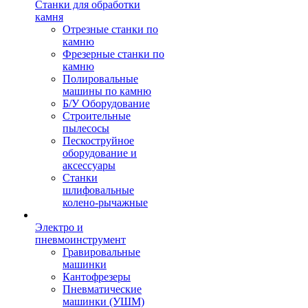
Станки для обработки
камня
Отрезные станки по
камню
Фрезерные станки по
камню
Полировальные
машины по камню
Б/У Оборудование
Строительные
пылесосы
Пескоструйное
оборудование и
аксессуары
Станки
шлифовальные
колено-рычажные
Электро и
пневмоинструмент
Гравировальные
машинки
Кантофрезеры
Пневматические
машинки (УШМ)