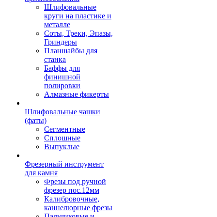
Шлифовальные
круги на пластике и
металле
Соты, Треки, Эпазы,
Гриндеры
Планшайбы для
станка
Баффы для
финишной
полировки
Алмазные фикерты
Шлифовальные чашки
(фаты)
Сегментные
Сплошные
Выпуклые
Фрезерный инструмент
для камня
Фрезы под ручной
фрезер пос.12мм
Калибровочные,
каннелюрные фрезы
Пальчиковые и