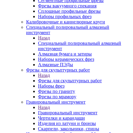
Сегментные профильные фрезы
Фрезы вакуумного спекания
Сплошные профильные фрезы
Наборы профильных фрез
Калибровочные и каннелюрные круги
Специальный полировальный алмазный
инструмент
Назад
Специальный полировальный алмазный
инструмент
Алмазная бумага и затиры
Наборы керамических фрез
Алмазные ПЭДы
Фрезы для скульптурных работ
Назад
Фрезы для скульптурных работ
Наборы фрез
Фрезы по граниту
Фрезы по мрамору
Гравировальный инструмент
Назад
Гравировальный инструмент
Чертилки и карандаши
Изделия из латуни и бронзы
Скарпели, закольники, спицы