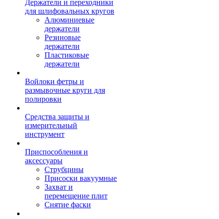
Держатели и переходники
для шлифовальных кругов
Алюминиевые
держатели
Резиновые
держатели
Пластиковые
держатели
Войлоки фетры и
размывочные круги для
полировки
Средства защиты и
измерительный
инструмент
Приспособления и
аксессуары
Струбцины
Присоски вакуумные
Захват и
перемещение плит
Снятие фаски