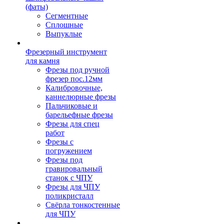
(фаты)
Сегментные
Сплошные
Выпуклые
Фрезерный инструмент
для камня
Фрезы под ручной
фрезер пос.12мм
Калибровочные,
каннелюрные фрезы
Пальчиковые и
барельефные фрезы
Фрезы для спец
работ
Фрезы с
погружением
Фрезы под
гравировальный
станок с ЧПУ
Фрезы для ЧПУ
поликристалл
Свёрла тонкостенные
для ЧПУ