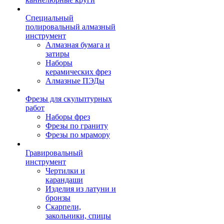
Специальный
полировальный алмазный
инструмент
Алмазная бумага и
затиры
Наборы
керамических фрез
Алмазные ПЭДы
Фрезы для скульптурных
работ
Наборы фрез
Фрезы по граниту
Фрезы по мрамору
Гравировальный
инструмент
Чертилки и
карандаши
Изделия из латуни и
бронзы
Скарпели,
закольники, спицы