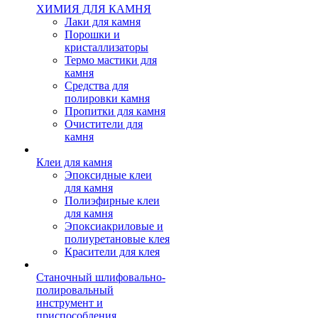
ХИМИЯ ДЛЯ КАМНЯ
Лаки для камня
Порошки и
кристаллизаторы
Термо мастики для
камня
Средства для
полировки камня
Пропитки для камня
Очистители для
камня
Клеи для камня
Эпоксидные клеи
для камня
Полиэфирные клеи
для камня
Эпоксиакриловые и
полиуретановые клея
Красители для клея
Станочный шлифовально-
полировальный
инструмент и
приспособления