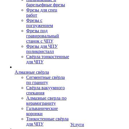
барельефные фрезы
Фрезы для спец
работ
Фрезы с
погружением
Фрезы под
гравировальный
станок с ЧПУ
Фрезы для ЧПУ
поликристалл
Свёрла тонкостенные
для ЧПУ
Алмазные свёрла
Сегментные свёрла
по граниту
Свёрла вакуумного
спекания
Алмазные сверла по
керамограниту
Гальванические
коронки
Тонкостенные свёрла
для ЧПУ
Услуги