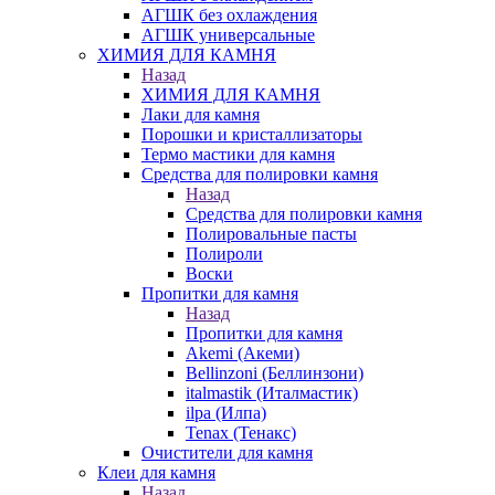
АГШК без охлаждения
АГШК универсальные
ХИМИЯ ДЛЯ КАМНЯ
Назад
ХИМИЯ ДЛЯ КАМНЯ
Лаки для камня
Порошки и кристаллизаторы
Термо мастики для камня
Средства для полировки камня
Назад
Средства для полировки камня
Полировальные пасты
Полироли
Воски
Пропитки для камня
Назад
Пропитки для камня
Akemi (Акеми)
Bellinzoni (Беллинзони)
italmastik (Италмастик)
ilpa (Илпа)
Tenax (Тенакс)
Очистители для камня
Клеи для камня
Назад