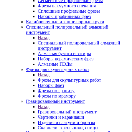
Сегментные профильные фрезы
Фрезы вакуумного спекания
Сплошные профильные фрезы
Наборы профильных фрез
Калибровочные и каннелюрные круги
Специальный полировальный алмазный
инструмент
Назад
Специальный полировальный алмазный
инструмент
Алмазная бумага и затиры
Наборы керамических фрез
Алмазные ПЭДы
Фрезы для скульптурных работ
Назад
Фрезы для скульптурных работ
Наборы фрез
Фрезы по граниту
Фрезы по мрамору
Гравировальный инструмент
Назад
Гравировальный инструмент
Чертилки и карандаши
Изделия из латуни и бронзы
Скарпели, закольники, спицы