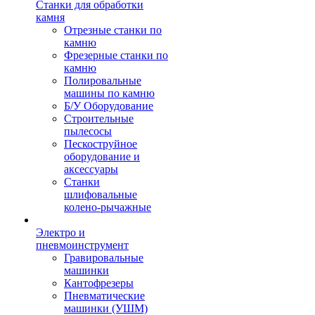
Станки для обработки
камня
Отрезные станки по
камню
Фрезерные станки по
камню
Полировальные
машины по камню
Б/У Оборудование
Строительные
пылесосы
Пескоструйное
оборудование и
аксессуары
Станки
шлифовальные
колено-рычажные
Электро и
пневмоинструмент
Гравировальные
машинки
Кантофрезеры
Пневматические
машинки (УШМ)