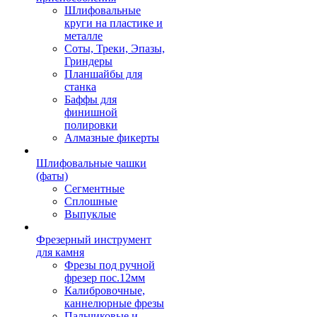
Шлифовальные
круги на пластике и
металле
Соты, Треки, Эпазы,
Гриндеры
Планшайбы для
станка
Баффы для
финишной
полировки
Алмазные фикерты
Шлифовальные чашки
(фаты)
Сегментные
Сплошные
Выпуклые
Фрезерный инструмент
для камня
Фрезы под ручной
фрезер пос.12мм
Калибровочные,
каннелюрные фрезы
Пальчиковые и