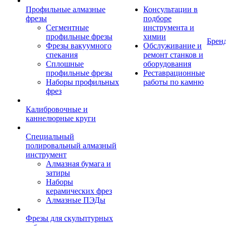
Профильные алмазные
Консультации в
фрезы
подборе
Сегментные
инструмента и
профильные фрезы
химии
Брен
Фрезы вакуумного
Обслуживание и
спекания
ремонт станков и
Сплошные
оборудования
профильные фрезы
Реставрационные
Наборы профильных
работы по камню
фрез
Калибровочные и
каннелюрные круги
Специальный
полировальный алмазный
инструмент
Алмазная бумага и
затиры
Наборы
керамических фрез
Алмазные ПЭДы
Фрезы для скульптурных