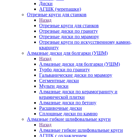
Диски
АГШК (черепашки)
Отрезные круги для станков
Назад
Отрезные круги для станков
Отрезные диски по граниту
Отрезные диски по мрамору
Отрезные круги по искусственному камню,
кварциту
Алмазные диски для болгарки (УШМ)
Назад
Алмазные диски для болгарки (УШМ)
Турбо диски по граниту
Гальванические диски по мрамору
Сегментные диски
Мульти диски
Алмазные диски по керамограниту и
керамической плитки
Алмазные диски по бетону
Расшивочные диски
Сплошные диски по камню
Алмазные гибкие шлифовальные круги
Назад
Алмазные гибкие шлифовальные круги
АГШК с охлаждением