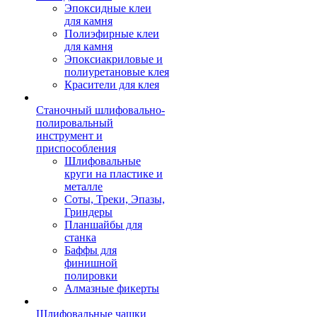
Эпоксидные клеи
для камня
Полиэфирные клеи
для камня
Эпоксиакриловые и
полиуретановые клея
Красители для клея
Станочный шлифовально-
полировальный
инструмент и
приспособления
Шлифовальные
круги на пластике и
металле
Соты, Треки, Эпазы,
Гриндеры
Планшайбы для
станка
Баффы для
финишной
полировки
Алмазные фикерты
Шлифовальные чашки