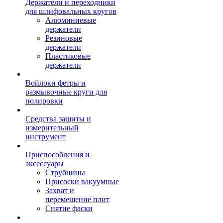
Держатели и переходники
для шлифовальных кругов
Алюминиевые
держатели
Резиновые
держатели
Пластиковые
держатели
Войлоки фетры и
размывочные круги для
полировки
Средства защиты и
измерительный
инструмент
Приспособления и
аксессуары
Струбцины
Присоски вакуумные
Захват и
перемещение плит
Снятие фаски