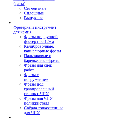
(фаты)
Сегментные
Сплошные
Выпуклые
Фрезерный инструмент
для камня
Фрезы под ручной
фрезер пос.12мм
Калибровочные,
каннелюрные фрезы
Пальчиковые и
барельефные фрезы
Фрезы для спец
работ
Фрезы с
погружением
Фрезы под
гравировальный
станок с ЧПУ
Фрезы для ЧПУ
поликристалл
Свёрла тонкостенные
для ЧПУ