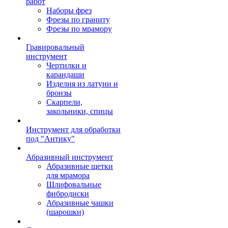
работ
Наборы фрез
Фрезы по граниту
Фрезы по мрамору
Гравировальный
инструмент
Чертилки и
карандаши
Изделия из латуни и
бронзы
Скарпели,
закольники, спицы
Инструмент для обработки
под "Антику"
Абразивный инструмент
Абразивные щетки
для мрамора
Шлифовальные
фибродиски
Абразивные чашки
(шарошки)