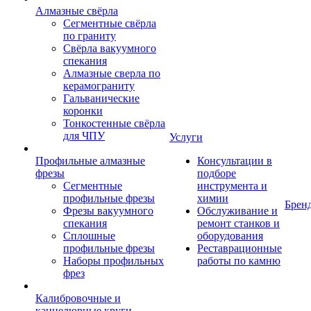
Алмазные свёрла
Сегментные свёрла
по граниту
Свёрла вакуумного
спекания
Алмазные сверла по
керамограниту
Гальванические
коронки
Тонкостенные свёрла
для ЧПУ
Услуги
Профильные алмазные
Консультации в
фрезы
подборе
Сегментные
инструмента и
профильные фрезы
химии
Брен
Фрезы вакуумного
Обслуживание и
спекания
ремонт станков и
Сплошные
оборудования
профильные фрезы
Реставрационные
Наборы профильных
работы по камню
фрез
Калибровочные и
каннелюрные круги