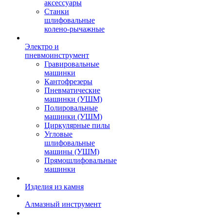
аксессуары
Станки
шлифовальные
колено-рычажные
Электро и
пневмоинструмент
Гравировальные
машинки
Кантофрезеры
Пневматические
машинки (УШМ)
Полировальные
машинки (УШМ)
Циркулярные пилы
Угловые
шлифовальные
машины (УШМ)
Прямошлифовальные
машинки
Изделия из камня
Алмазный инструмент