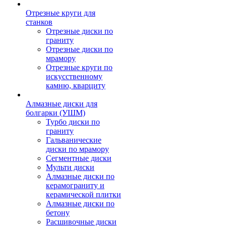
Отрезные круги для
станков
Отрезные диски по
граниту
Отрезные диски по
мрамору
Отрезные круги по
искусственному
камню, кварциту
Алмазные диски для
болгарки (УШМ)
Турбо диски по
граниту
Гальванические
диски по мрамору
Сегментные диски
Мульти диски
Алмазные диски по
керамограниту и
керамической плитки
Алмазные диски по
бетону
Расшивочные диски