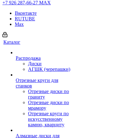
+7 926 287-66-27
МАХ
Вконтакте
RUTUBE
Max
Каталог
Распродажа
Диски
АГШК (черепашки)
Отрезные круги для
станков
Отрезные диски по
граниту
Отрезные диски по
мрамору
Отрезные круги по
искусственному
камню, кварциту
Алмазные диски для