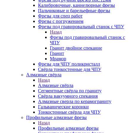
Калибровочные, каннелюрные фрезы
Пальчиковые и барельефные фрезы
Фрезы для спец работ
Фрезы с погружением
Фрезы под гравировальный станок с ЧПУ
Назад
Фрезы под гравировальный станок с
ЧПУ
Гранит двойное спекание
Гранит
Мрамор
Фрезы для ЧПУ поликристалл
Свёрла тонкостенные для ЧПУ
Алмазные свёрла
Назад
Алмазные свёрла
Сегментные свёрла по граниту
Свёрла вакуумного спекания
Алмазные сверла по керамограниту
Гальванические коронки
Тонкостенные свёрла для ЧПУ
Профильные алмазные фрезы
Назад
Профильные алмазные фрезы