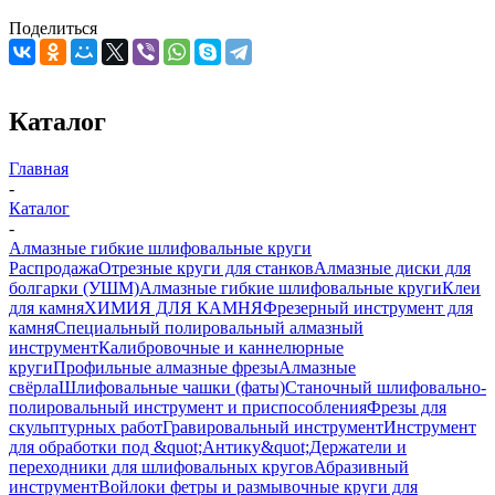
Поделиться
Каталог
Главная
-
Каталог
-
Алмазные гибкие шлифовальные круги
Распродажа
Отрезные круги для станков
Алмазные диски для
болгарки (УШМ)
Алмазные гибкие шлифовальные круги
Клеи
для камня
ХИМИЯ ДЛЯ КАМНЯ
Фрезерный инструмент для
камня
Специальный полировальный алмазный
инструмент
Калибровочные и каннелюрные
круги
Профильные алмазные фрезы
Алмазные
свёрла
Шлифовальные чашки (фаты)
Станочный шлифовально-
полировальный инструмент и приспособления
Фрезы для
скульптурных работ
Гравировальный инструмент
Инструмент
для обработки под &quot;Антику&quot;
Держатели и
переходники для шлифовальных кругов
Абразивный
инструмент
Войлоки фетры и размывочные круги для