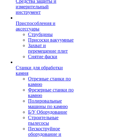
Средства защиты и
измерительный
инструмент
Приспособления и
аксессуары
Струбцины
Присоски вакуумные
Захват и
перемещение плит
Снятие фаски
Станки для обработки
камня
Отрезные станки по
камню
Фрезерные станки по
камню
Полировальные
машины по камню
Б/У Оборудование
Строительные
пылесосы
Пескоструйное
оборудование и