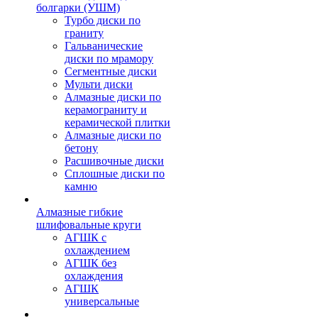
болгарки (УШМ)
Турбо диски по
граниту
Гальванические
диски по мрамору
Сегментные диски
Мульти диски
Алмазные диски по
керамограниту и
керамической плитки
Алмазные диски по
бетону
Расшивочные диски
Сплошные диски по
камню
Алмазные гибкие
шлифовальные круги
АГШК с
охлаждением
АГШК без
охлаждения
АГШК
универсальные