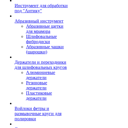
Инструмент для обработки
под "Антику"
Абразивный инструмент
Абразивные щетки
для мрамора
Шлифовальные
фибродиски
Абразивные чашки
(шарошки)
Держатели и переходники
для шлифовальных кругов
Алюминиевые
держатели
Резиновые
держатели
Пластиковые
держатели
Войлоки фетры и
размывочные круги для
полировки