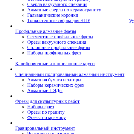
Свёрла вакуумного спекания
Алмазные сверла по керамограниту
Гальванические коронки
Тонкостенные свёрла для ЧПУ
Ус
Профильные алмазные фрезы
Сегментные профильные фрезы
Фрезы вакуумного спекания
Сплошные профильные фрезы
Наборы профильных фрез
Калибровочные и каннелюрные круги
Специальный полировальный алмазный инструмент
Алмазная бумага и затиры
Наборы керамических фрез
Алмазные ПЭДы
Фрезы для скульптурных работ
Наборы фрез
Фрезы по граниту
Фрезы по мрамору
Гравировальный инструмент
Чертилки и карандаши