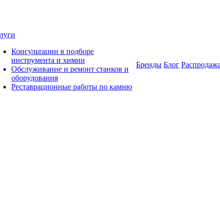
луги
Консультации в подборе
инструмента и химии
Бренды
Блог
Распродаж
Обслуживание и ремонт станков и
оборудования
Реставрационные работы по камню