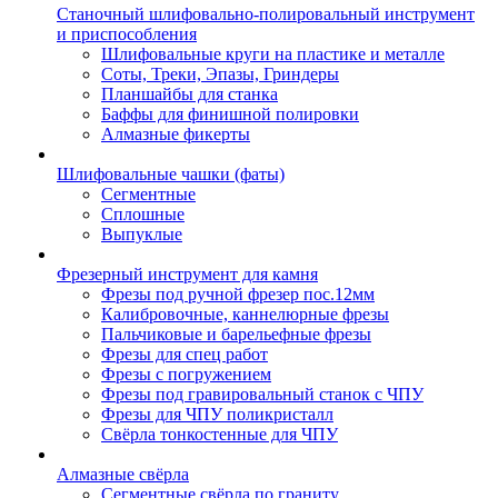
Станочный шлифовально-полировальный инструмент
и приспособления
Шлифовальные круги на пластике и металле
Соты, Треки, Эпазы, Гриндеры
Планшайбы для станка
Баффы для финишной полировки
Алмазные фикерты
Шлифовальные чашки (фаты)
Сегментные
Сплошные
Выпуклые
Фрезерный инструмент для камня
Фрезы под ручной фрезер пос.12мм
Калибровочные, каннелюрные фрезы
Пальчиковые и барельефные фрезы
Фрезы для спец работ
Фрезы с погружением
Фрезы под гравировальный станок с ЧПУ
Фрезы для ЧПУ поликристалл
Свёрла тонкостенные для ЧПУ
Алмазные свёрла
Сегментные свёрла по граниту