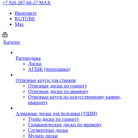
+7 926 287-66-27
МАХ
Вконтакте
RUTUBE
Max
Каталог
Распродажа
Диски
АГШК (черепашки)
Отрезные круги для станков
Отрезные диски по граниту
Отрезные диски по мрамору
Отрезные круги по искусственному камню,
кварциту
Алмазные диски для болгарки (УШМ)
Турбо диски по граниту
Гальванические диски по мрамору
Сегментные диски
Мульти диски