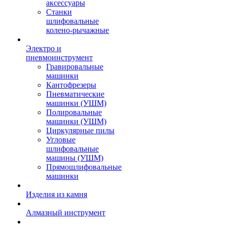
аксессуары
Станки
шлифовальные
колено-рычажные
Электро и
пневмоинструмент
Гравировальные
машинки
Кантофрезеры
Пневматические
машинки (УШМ)
Полировальные
машинки (УШМ)
Циркулярные пилы
Угловые
шлифовальные
машины (УШМ)
Прямошлифовальные
машинки
Изделия из камня
Алмазный инструмент