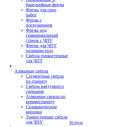
барельефные фрезы
Фрезы для спец
работ
Фрезы с
погружением
Фрезы под
гравировальный
станок с ЧПУ
Фрезы для ЧПУ
поликристалл
Свёрла тонкостенные
для ЧПУ
Алмазные свёрла
Сегментные свёрла
по граниту
Свёрла вакуумного
спекания
Алмазные сверла по
керамограниту
Гальванические
коронки
Тонкостенные свёрла
для ЧПУ
Услуги