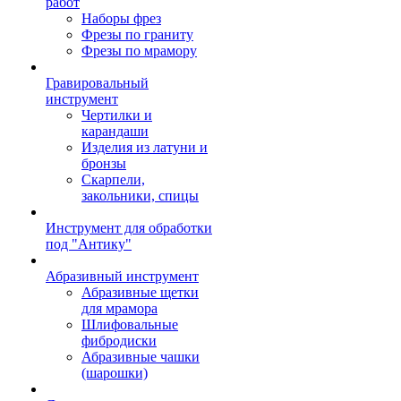
работ
Наборы фрез
Фрезы по граниту
Фрезы по мрамору
Гравировальный
инструмент
Чертилки и
карандаши
Изделия из латуни и
бронзы
Скарпели,
закольники, спицы
Инструмент для обработки
под "Антику"
Абразивный инструмент
Абразивные щетки
для мрамора
Шлифовальные
фибродиски
Абразивные чашки
(шарошки)