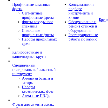
Профильные алмазные
Консультации в
фрезы
подборе
Сегментные
инструмента и
профильные фрезы
химии
Брен
Фрезы вакуумного
Обслуживание и
спекания
ремонт станков и
Сплошные
оборудования
профильные фрезы
Реставрационные
Наборы профильных
работы по камню
фрез
Калибровочные и
каннелюрные круги
Специальный
полировальный алмазный
инструмент
Алмазная бумага и
затиры
Наборы
керамических фрез
Алмазные ПЭДы
Фрезы для скульптурных