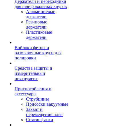
Держатели и переходники
для шлифовальных кругов
Алюминиевые
держатели
Резиновые
держатели
Пластиковые
держатели
Войлоки фетры и
размывочные круги для
полировки
Средства защиты и
измерительный
инструмент
Приспособления и
аксессуары
Струбцины
Присоски вакуумные
Захват и
перемещение плит
Снятие фаски