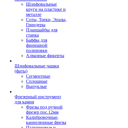
Шлифовальные
круги на пластике и
металле
Соты, Треки, Эпазы,
Гриндеры
Планшайбы для
станка
Баффы для
финишной
полировки
Алмазные фикерты
Шлифовальные чашки
(фаты)
Сегментные
Сплошные
Выпуклые
Фрезерный инструмент
для камня
Фрезы под ручной
фрезер пос.12мм
Калибровочные,
каннелюрные фрезы
Пальчиковые и