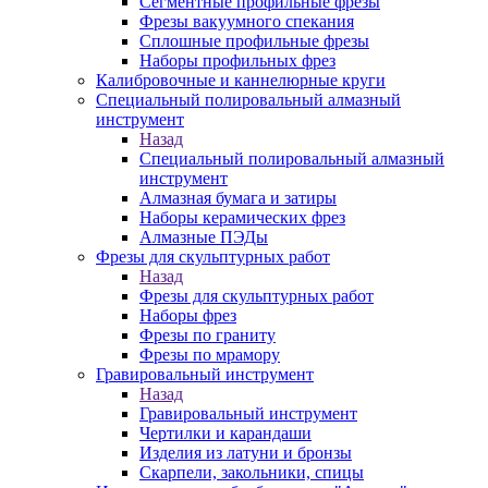
Сегментные профильные фрезы
Фрезы вакуумного спекания
Сплошные профильные фрезы
Наборы профильных фрез
Калибровочные и каннелюрные круги
Специальный полировальный алмазный
инструмент
Назад
Специальный полировальный алмазный
инструмент
Алмазная бумага и затиры
Наборы керамических фрез
Алмазные ПЭДы
Фрезы для скульптурных работ
Назад
Фрезы для скульптурных работ
Наборы фрез
Фрезы по граниту
Фрезы по мрамору
Гравировальный инструмент
Назад
Гравировальный инструмент
Чертилки и карандаши
Изделия из латуни и бронзы
Скарпели, закольники, спицы