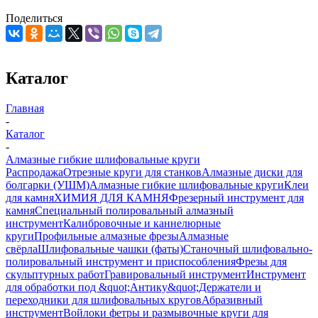
Поделиться
Каталог
Главная
-
Каталог
-
Алмазные гибкие шлифовальные круги
Распродажа
Отрезные круги для станков
Алмазные диски для
болгарки (УШМ)
Алмазные гибкие шлифовальные круги
Клеи
для камня
ХИМИЯ ДЛЯ КАМНЯ
Фрезерный инструмент для
камня
Специальный полировальный алмазный
инструмент
Калибровочные и каннелюрные
круги
Профильные алмазные фрезы
Алмазные
свёрла
Шлифовальные чашки (фаты)
Станочный шлифовально-
полировальный инструмент и приспособления
Фрезы для
скульптурных работ
Гравировальный инструмент
Инструмент
для обработки под &quot;Антику&quot;
Держатели и
переходники для шлифовальных кругов
Абразивный
инструмент
Войлоки фетры и размывочные круги для