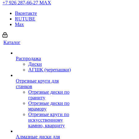
+7 926 287-66-27
МАХ
Вконтакте
RUTUBE
Max
Каталог
Распродажа
Диски
АГШК (черепашки)
Отрезные круги для
станков
Отрезные диски по
граниту
Отрезные диски по
мрамору
Отрезные круги по
искусственному
камню, кварциту
Алмазные диски для