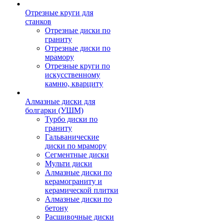
Отрезные круги для
станков
Отрезные диски по
граниту
Отрезные диски по
мрамору
Отрезные круги по
искусственному
камню, кварциту
Алмазные диски для
болгарки (УШМ)
Турбо диски по
граниту
Гальванические
диски по мрамору
Сегментные диски
Мульти диски
Алмазные диски по
керамограниту и
керамической плитки
Алмазные диски по
бетону
Расшивочные диски