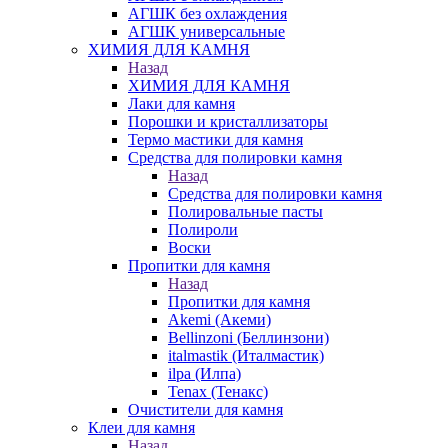
АГШК без охлаждения
АГШК универсальные
ХИМИЯ ДЛЯ КАМНЯ
Назад
ХИМИЯ ДЛЯ КАМНЯ
Лаки для камня
Порошки и кристаллизаторы
Термо мастики для камня
Средства для полировки камня
Назад
Средства для полировки камня
Полировальные пасты
Полироли
Воски
Пропитки для камня
Назад
Пропитки для камня
Akemi (Акеми)
Bellinzoni (Беллинзони)
italmastik (Италмастик)
ilpa (Илпа)
Tenax (Тенакс)
Очистители для камня
Клеи для камня
Назад