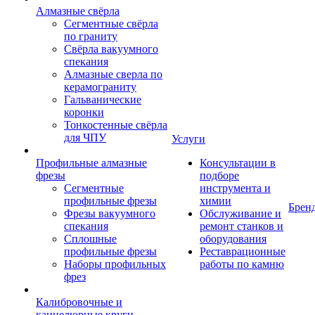
Алмазные свёрла
Сегментные свёрла
по граниту
Свёрла вакуумного
спекания
Алмазные сверла по
керамограниту
Гальванические
коронки
Тонкостенные свёрла
для ЧПУ
Услуги
Профильные алмазные
Консультации в
фрезы
подборе
Сегментные
инструмента и
профильные фрезы
химии
Брен
Фрезы вакуумного
Обслуживание и
спекания
ремонт станков и
Сплошные
оборудования
профильные фрезы
Реставрационные
Наборы профильных
работы по камню
фрез
Калибровочные и
каннелюрные круги