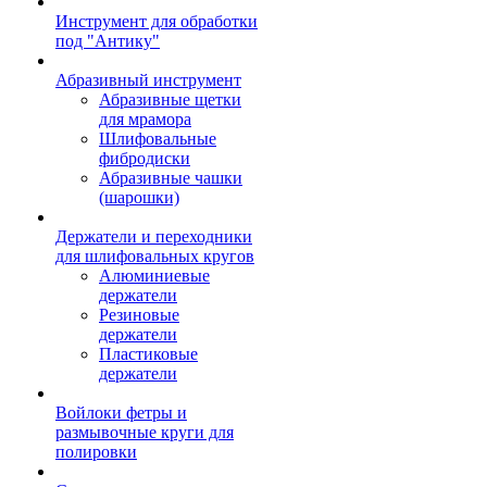
Инструмент для обработки
под "Антику"
Абразивный инструмент
Абразивные щетки
для мрамора
Шлифовальные
фибродиски
Абразивные чашки
(шарошки)
Держатели и переходники
для шлифовальных кругов
Алюминиевые
держатели
Резиновые
держатели
Пластиковые
держатели
Войлоки фетры и
размывочные круги для
полировки