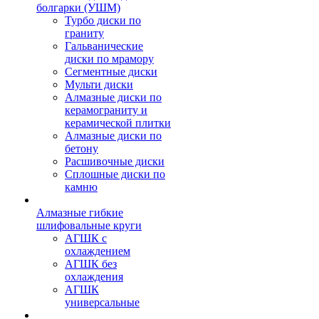
болгарки (УШМ)
Турбо диски по
граниту
Гальванические
диски по мрамору
Сегментные диски
Мульти диски
Алмазные диски по
керамограниту и
керамической плитки
Алмазные диски по
бетону
Расшивочные диски
Сплошные диски по
камню
Алмазные гибкие
шлифовальные круги
АГШК с
охлаждением
АГШК без
охлаждения
АГШК
универсальные