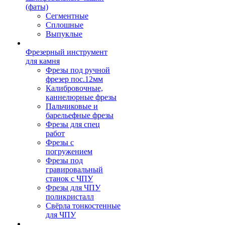
(фаты)
Сегментные
Сплошные
Выпуклые
Фрезерный инструмент
для камня
Фрезы под ручной
фрезер пос.12мм
Калибровочные,
каннелюрные фрезы
Пальчиковые и
барельефные фрезы
Фрезы для спец
работ
Фрезы с
погружением
Фрезы под
гравировальный
станок с ЧПУ
Фрезы для ЧПУ
поликристалл
Свёрла тонкостенные
для ЧПУ