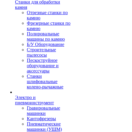
Станки для обработки
камня
Отрезные станки по
камню
Фрезерные станки по
камню
Полировальные
машины по камню
Б/У Оборудование
Строительные
пылесосы
Пескоструйное
оборудование и
аксессуары
Станки
шлифовальные
колено-рычажные
Электро и
пневмоинструмент
Гравировальные
машинки
Кантофрезеры
Пневматические
машинки (УШМ)