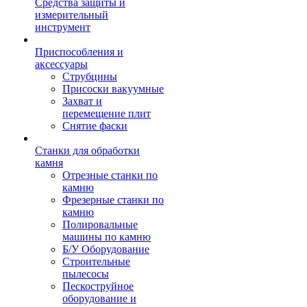
Средства защиты и
измерительный
инструмент
Приспособления и
аксессуары
Струбцины
Присоски вакуумные
Захват и
перемещение плит
Снятие фаски
Станки для обработки
камня
Отрезные станки по
камню
Фрезерные станки по
камню
Полировальные
машины по камню
Б/У Оборудование
Строительные
пылесосы
Пескоструйное
оборудование и