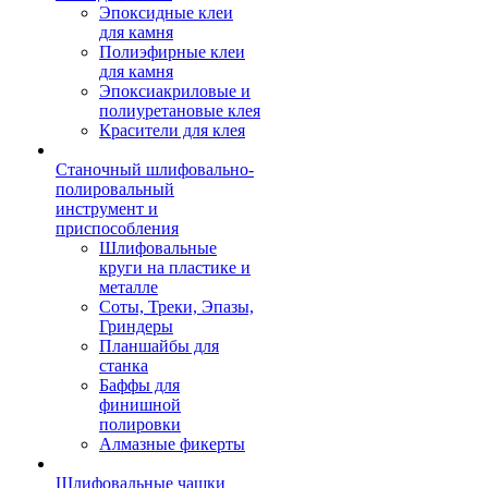
Эпоксидные клеи
для камня
Полиэфирные клеи
для камня
Эпоксиакриловые и
полиуретановые клея
Красители для клея
Станочный шлифовально-
полировальный
инструмент и
приспособления
Шлифовальные
круги на пластике и
металле
Соты, Треки, Эпазы,
Гриндеры
Планшайбы для
станка
Баффы для
финишной
полировки
Алмазные фикерты
Шлифовальные чашки