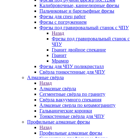
Калибровочные, каннелюрные фрезы
Пальчиковые и барельефные фрезы
Фрезы для спец работ
Фрезы с погружением
Фрезы под гравировальный станок с ЧПУ
Назад
Фрезы под гравировальный станок с
ЧПУ
Гранит двойное спекание
Гранит
Мрамор
Фрезы для ЧПУ поликристалл
Свёрла тонкостенные для ЧПУ
Алмазные свёрла
Назад
Алмазные свёрла
Сегментные свёрла по граниту
Свёрла вакуумного спекания
Алмазные сверла по керамограниту
Гальванические коронки
Тонкостенные свёрла для ЧПУ
Профильные алмазные фрезы
Назад
Профильные алмазные фрезы