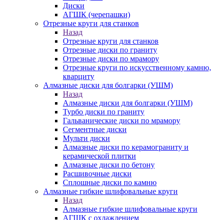
Диски
АГШК (черепашки)
Отрезные круги для станков
Назад
Отрезные круги для станков
Отрезные диски по граниту
Отрезные диски по мрамору
Отрезные круги по искусственному камню,
кварциту
Алмазные диски для болгарки (УШМ)
Назад
Алмазные диски для болгарки (УШМ)
Турбо диски по граниту
Гальванические диски по мрамору
Сегментные диски
Мульти диски
Алмазные диски по керамограниту и
керамической плитки
Алмазные диски по бетону
Расшивочные диски
Сплошные диски по камню
Алмазные гибкие шлифовальные круги
Назад
Алмазные гибкие шлифовальные круги
АГШК с охлаждением