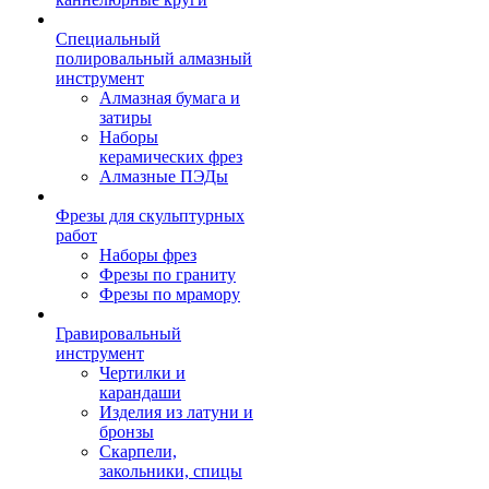
Специальный
полировальный алмазный
инструмент
Алмазная бумага и
затиры
Наборы
керамических фрез
Алмазные ПЭДы
Фрезы для скульптурных
работ
Наборы фрез
Фрезы по граниту
Фрезы по мрамору
Гравировальный
инструмент
Чертилки и
карандаши
Изделия из латуни и
бронзы
Скарпели,
закольники, спицы