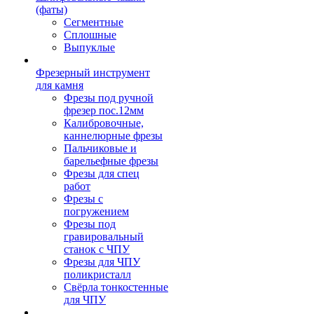
(фаты)
Сегментные
Сплошные
Выпуклые
Фрезерный инструмент
для камня
Фрезы под ручной
фрезер пос.12мм
Калибровочные,
каннелюрные фрезы
Пальчиковые и
барельефные фрезы
Фрезы для спец
работ
Фрезы с
погружением
Фрезы под
гравировальный
станок с ЧПУ
Фрезы для ЧПУ
поликристалл
Свёрла тонкостенные
для ЧПУ