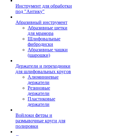
Инструмент для обработки
под "Антику"
Абразивный инструмент
Абразивные щетки
для мрамора
Шлифовальные
фибродиски
Абразивные чашки
(шарошки)
Держатели и переходники
для шлифовальных кругов
Алюминиевые
держатели
Резиновые
держатели
Пластиковые
держатели
Войлоки фетры и
размывочные круги для
полировки