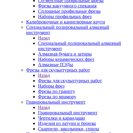
Сегментные профильные фрезы
Фрезы вакуумного спекания
Сплошные профильные фрезы
Наборы профильных фрез
Калибровочные и каннелюрные круги
Специальный полировальный алмазный
инструмент
Назад
Специальный полировальный алмазный
инструмент
Алмазная бумага и затиры
Наборы керамических фрез
Алмазные ПЭДы
Фрезы для скульптурных работ
Назад
Фрезы для скульптурных работ
Наборы фрез
Фрезы по граниту
Фрезы по мрамору
Гравировальный инструмент
Назад
Гравировальный инструмент
Чертилки и карандаши
Изделия из латуни и бронзы
Скарпели, закольники, спицы