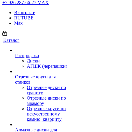
+7 926 287-66-27
МАХ
Вконтакте
RUTUBE
Max
Каталог
Распродажа
Диски
АГШК (черепашки)
Отрезные круги для
станков
Отрезные диски по
граниту
Отрезные диски по
мрамору
Отрезные круги по
искусственному
камню, кварциту
Алмазные диски для