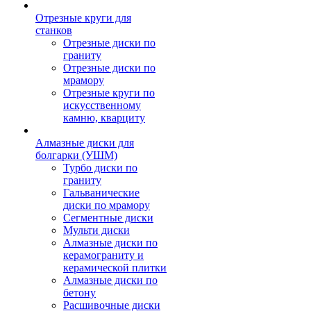
Отрезные круги для
станков
Отрезные диски по
граниту
Отрезные диски по
мрамору
Отрезные круги по
искусственному
камню, кварциту
Алмазные диски для
болгарки (УШМ)
Турбо диски по
граниту
Гальванические
диски по мрамору
Сегментные диски
Мульти диски
Алмазные диски по
керамограниту и
керамической плитки
Алмазные диски по
бетону
Расшивочные диски