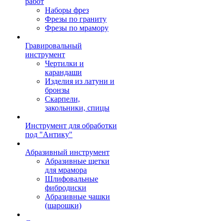
работ
Наборы фрез
Фрезы по граниту
Фрезы по мрамору
Гравировальный
инструмент
Чертилки и
карандаши
Изделия из латуни и
бронзы
Скарпели,
закольники, спицы
Инструмент для обработки
под "Антику"
Абразивный инструмент
Абразивные щетки
для мрамора
Шлифовальные
фибродиски
Абразивные чашки
(шарошки)