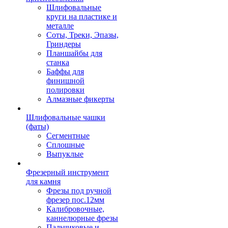
Шлифовальные
круги на пластике и
металле
Соты, Треки, Эпазы,
Гриндеры
Планшайбы для
станка
Баффы для
финишной
полировки
Алмазные фикерты
Шлифовальные чашки
(фаты)
Сегментные
Сплошные
Выпуклые
Фрезерный инструмент
для камня
Фрезы под ручной
фрезер пос.12мм
Калибровочные,
каннелюрные фрезы
Пальчиковые и