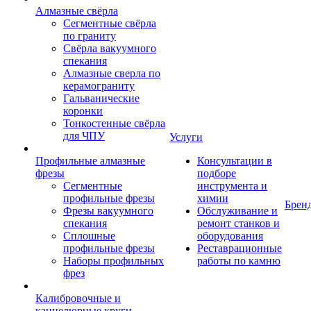
Алмазные свёрла
Сегментные свёрла
по граниту
Свёрла вакуумного
спекания
Алмазные сверла по
керамограниту
Гальванические
коронки
Тонкостенные свёрла
для ЧПУ
Услуги
Профильные алмазные
Консультации в
фрезы
подборе
Сегментные
инструмента и
профильные фрезы
химии
Брен
Фрезы вакуумного
Обслуживание и
спекания
ремонт станков и
Сплошные
оборудования
профильные фрезы
Реставрационные
Наборы профильных
работы по камню
фрез
Калибровочные и
каннелюрные круги