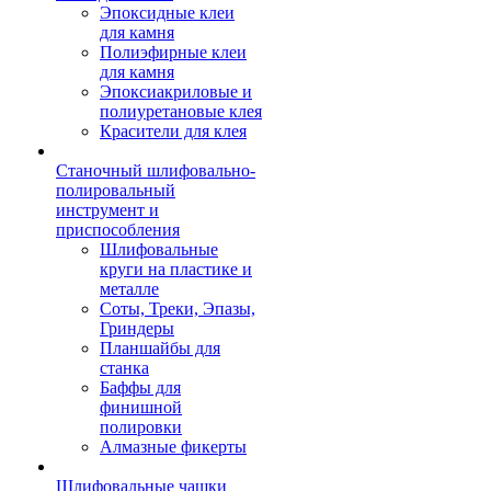
Эпоксидные клеи
для камня
Полиэфирные клеи
для камня
Эпоксиакриловые и
полиуретановые клея
Красители для клея
Станочный шлифовально-
полировальный
инструмент и
приспособления
Шлифовальные
круги на пластике и
металле
Соты, Треки, Эпазы,
Гриндеры
Планшайбы для
станка
Баффы для
финишной
полировки
Алмазные фикерты
Шлифовальные чашки