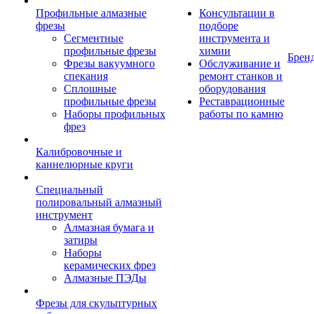
Профильные алмазные
Консультации в
фрезы
подборе
Сегментные
инструмента и
профильные фрезы
химии
Брен
Фрезы вакуумного
Обслуживание и
спекания
ремонт станков и
Сплошные
оборудования
профильные фрезы
Реставрационные
Наборы профильных
работы по камню
фрез
Калибровочные и
каннелюрные круги
Специальный
полировальный алмазный
инструмент
Алмазная бумага и
затиры
Наборы
керамических фрез
Алмазные ПЭДы
Фрезы для скульптурных