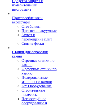
Средства защиты и
измерительный
инструмент
Приспособления и
аксессуары
Струбцины
Присоски вакуумные
Захват и
перемещение плит
Снятие фаски
Станки для обработки
камня
Отрезные станки по
камню
Фрезерные станки по
камню
Полировальные
машины по камню
Б/У Оборудование
Строительные
пылесосы
Пескоструйное
оборудование и