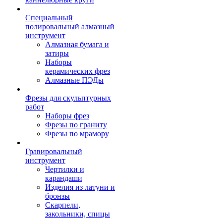
Специальный
полировальный алмазный
инструмент
Алмазная бумага и
затиры
Наборы
керамических фрез
Алмазные ПЭДы
Фрезы для скульптурных
работ
Наборы фрез
Фрезы по граниту
Фрезы по мрамору
Гравировальный
инструмент
Чертилки и
карандаши
Изделия из латуни и
бронзы
Скарпели,
закольники, спицы