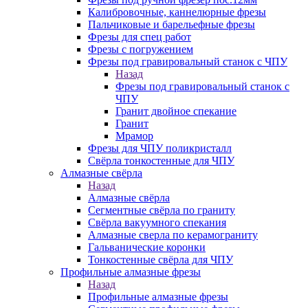
Калибровочные, каннелюрные фрезы
Пальчиковые и барельефные фрезы
Фрезы для спец работ
Фрезы с погружением
Фрезы под гравировальный станок с ЧПУ
Назад
Фрезы под гравировальный станок с
ЧПУ
Гранит двойное спекание
Гранит
Мрамор
Фрезы для ЧПУ поликристалл
Свёрла тонкостенные для ЧПУ
Алмазные свёрла
Назад
Алмазные свёрла
Сегментные свёрла по граниту
Свёрла вакуумного спекания
Алмазные сверла по керамограниту
Гальванические коронки
Тонкостенные свёрла для ЧПУ
Профильные алмазные фрезы
Назад
Профильные алмазные фрезы