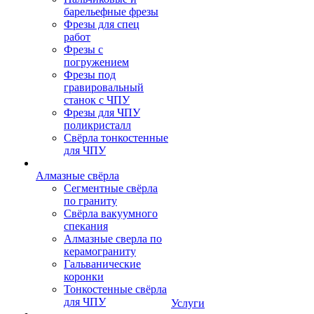
барельефные фрезы
Фрезы для спец
работ
Фрезы с
погружением
Фрезы под
гравировальный
станок с ЧПУ
Фрезы для ЧПУ
поликристалл
Свёрла тонкостенные
для ЧПУ
Алмазные свёрла
Сегментные свёрла
по граниту
Свёрла вакуумного
спекания
Алмазные сверла по
керамограниту
Гальванические
коронки
Тонкостенные свёрла
для ЧПУ
Услуги