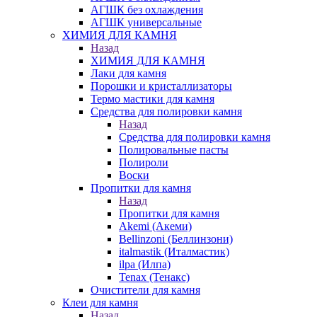
АГШК без охлаждения
АГШК универсальные
ХИМИЯ ДЛЯ КАМНЯ
Назад
ХИМИЯ ДЛЯ КАМНЯ
Лаки для камня
Порошки и кристаллизаторы
Термо мастики для камня
Средства для полировки камня
Назад
Средства для полировки камня
Полировальные пасты
Полироли
Воски
Пропитки для камня
Назад
Пропитки для камня
Akemi (Акеми)
Bellinzoni (Беллинзони)
italmastik (Италмастик)
ilpa (Илпа)
Tenax (Тенакс)
Очистители для камня
Клеи для камня
Назад