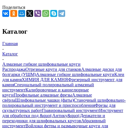
Поделиться
Каталог
Главная
-
Каталог
-
Алмазные гибкие шлифовальные круги
Распродажа
Отрезные круги для станков
Алмазные диски для
болгарки (УШМ)
Алмазные гибкие шлифовальные круги
Клеи
для камня
ХИМИЯ ДЛЯ КАМНЯ
Фрезерный инструмент для
камня
Специальный полировальный алмазный
инструмент
Калибровочные и каннелюрные
круги
Профильные алмазные фрезы
Алмазные
свёрла
Шлифовальные чашки (фаты)
Станочный шлифовально-
полировальный инструмент и приспособления
Фрезы для
скульптурных работ
Гравировальный инструмент
Инструмент
для обработки под &quot;Антику&quot;
Держатели и
переходники для шлифовальных кругов
Абразивный
инструмент
Войлоки фетры и размывочные круги для