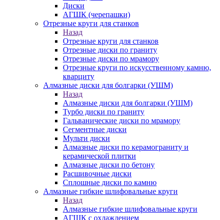
Диски
АГШК (черепашки)
Отрезные круги для станков
Назад
Отрезные круги для станков
Отрезные диски по граниту
Отрезные диски по мрамору
Отрезные круги по искусственному камню,
кварциту
Алмазные диски для болгарки (УШМ)
Назад
Алмазные диски для болгарки (УШМ)
Турбо диски по граниту
Гальванические диски по мрамору
Сегментные диски
Мульти диски
Алмазные диски по керамограниту и
керамической плитки
Алмазные диски по бетону
Расшивочные диски
Сплошные диски по камню
Алмазные гибкие шлифовальные круги
Назад
Алмазные гибкие шлифовальные круги
АГШК с охлаждением