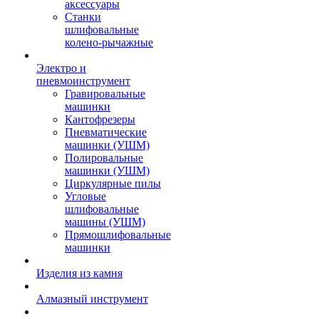
аксессуары
Станки
шлифовальные
колено-рычажные
Электро и
пневмоинструмент
Гравировальные
машинки
Кантофрезеры
Пневматические
машинки (УШМ)
Полировальные
машинки (УШМ)
Циркулярные пилы
Угловые
шлифовальные
машины (УШМ)
Прямошлифовальные
машинки
Изделия из камня
Алмазный инструмент