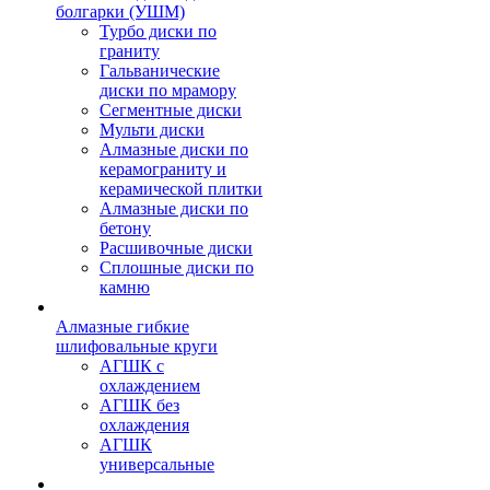
болгарки (УШМ)
Турбо диски по
граниту
Гальванические
диски по мрамору
Сегментные диски
Мульти диски
Алмазные диски по
керамограниту и
керамической плитки
Алмазные диски по
бетону
Расшивочные диски
Сплошные диски по
камню
Алмазные гибкие
шлифовальные круги
АГШК с
охлаждением
АГШК без
охлаждения
АГШК
универсальные