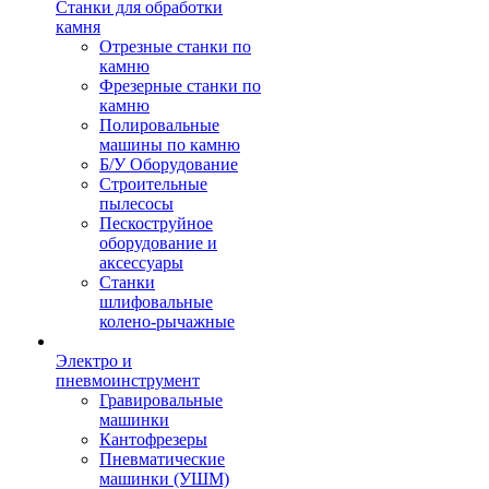
Станки для обработки
камня
Отрезные станки по
камню
Фрезерные станки по
камню
Полировальные
машины по камню
Б/У Оборудование
Строительные
пылесосы
Пескоструйное
оборудование и
аксессуары
Станки
шлифовальные
колено-рычажные
Электро и
пневмоинструмент
Гравировальные
машинки
Кантофрезеры
Пневматические
машинки (УШМ)