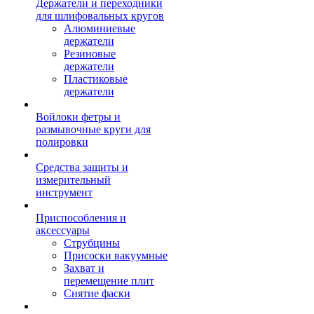
Держатели и переходники
для шлифовальных кругов
Алюминиевые
держатели
Резиновые
держатели
Пластиковые
держатели
Войлоки фетры и
размывочные круги для
полировки
Средства защиты и
измерительный
инструмент
Приспособления и
аксессуары
Струбцины
Присоски вакуумные
Захват и
перемещение плит
Снятие фаски