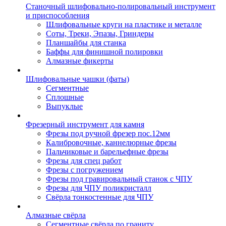
Станочный шлифовально-полировальный инструмент
и приспособления
Шлифовальные круги на пластике и металле
Соты, Треки, Эпазы, Гриндеры
Планшайбы для станка
Баффы для финишной полировки
Алмазные фикерты
Шлифовальные чашки (фаты)
Сегментные
Сплошные
Выпуклые
Фрезерный инструмент для камня
Фрезы под ручной фрезер пос.12мм
Калибровочные, каннелюрные фрезы
Пальчиковые и барельефные фрезы
Фрезы для спец работ
Фрезы с погружением
Фрезы под гравировальный станок с ЧПУ
Фрезы для ЧПУ поликристалл
Свёрла тонкостенные для ЧПУ
Алмазные свёрла
Сегментные свёрла по граниту