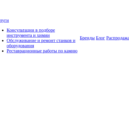
луги
Консультации в подборе
инструмента и химии
Бренды
Блог
Распродаж
Обслуживание и ремонт станков и
оборудования
Реставрационные работы по камню