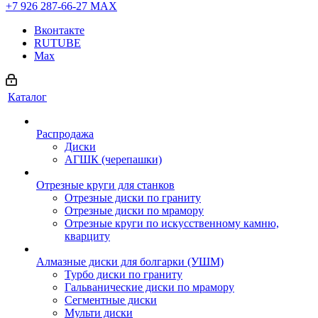
+7 926 287-66-27
МАХ
Вконтакте
RUTUBE
Max
Каталог
Распродажа
Диски
АГШК (черепашки)
Отрезные круги для станков
Отрезные диски по граниту
Отрезные диски по мрамору
Отрезные круги по искусственному камню,
кварциту
Алмазные диски для болгарки (УШМ)
Турбо диски по граниту
Гальванические диски по мрамору
Сегментные диски
Мульти диски