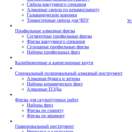
Свёрла вакуумного спекания
Алмазные сверла по керамограниту
Гальванические коронки
Тонкостенные свёрла для ЧПУ
Ус
Профильные алмазные фрезы
Сегментные профильные фрезы
Фрезы вакуумного спекания
Сплошные профильные фрезы
Наборы профильных фрез
Калибровочные и каннелюрные круги
Специальный полировальный алмазный инструмент
Алмазная бумага и затиры
Наборы керамических фрез
Алмазные ПЭДы
Фрезы для скульптурных работ
Наборы фрез
Фрезы по граниту
Фрезы по мрамору
Гравировальный инструмент
Чертилки и карандаши