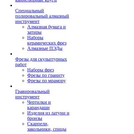
Специальный
полировальный алмазный
инструмент
Алмазная бумага и
затиры
Наборы
керамических фрез
Алмазные ПЭДы
Фрезы для скульптурных
работ
Наборы фрез
Фрезы по граниту
Фрезы по мрамору
Гравировальный
инструмент
Чертилки и
карандаши
Изделия из латуни и
бронзы
Скарпели,
закольники, спицы