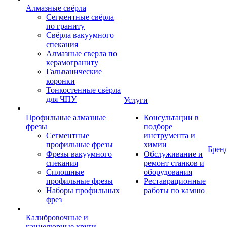
Алмазные свёрла
Сегментные свёрла
по граниту
Свёрла вакуумного
спекания
Алмазные сверла по
керамограниту
Гальванические
коронки
Тонкостенные свёрла
для ЧПУ
Услуги
Профильные алмазные
Консультации в
фрезы
подборе
Сегментные
инструмента и
профильные фрезы
химии
Брен
Фрезы вакуумного
Обслуживание и
спекания
ремонт станков и
Сплошные
оборудования
профильные фрезы
Реставрационные
Наборы профильных
работы по камню
фрез
Калибровочные и
каннелюрные круги