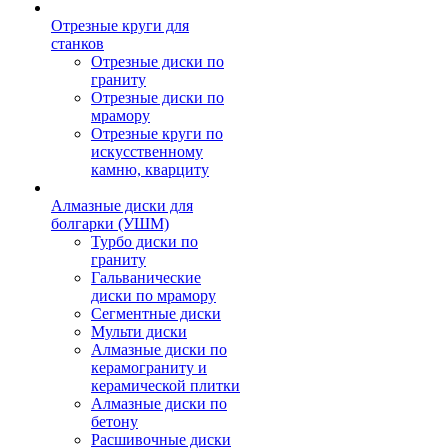
Отрезные круги для
станков
Отрезные диски по
граниту
Отрезные диски по
мрамору
Отрезные круги по
искусственному
камню, кварциту
Алмазные диски для
болгарки (УШМ)
Турбо диски по
граниту
Гальванические
диски по мрамору
Сегментные диски
Мульти диски
Алмазные диски по
керамограниту и
керамической плитки
Алмазные диски по
бетону
Расшивочные диски