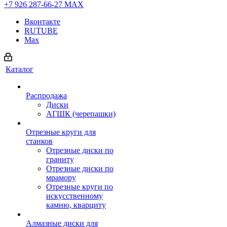
+7 926 287-66-27
МАХ
Вконтакте
RUTUBE
Max
Каталог
Распродажа
Диски
АГШК (черепашки)
Отрезные круги для
станков
Отрезные диски по
граниту
Отрезные диски по
мрамору
Отрезные круги по
искусственному
камню, кварциту
Алмазные диски для