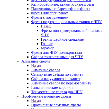
Калибровочные, каннелюрные фрезы
Пальчиковые и барельефные фрезы
Фрезы для спец работ
Фрезы с погружением
Фрезы под гравировальный станок с ЧПУ
Назад
Фрезы под гравировальный станок с
ЧПУ
Гранит двойное спекание
Гранит
Мрамор
Фрезы для ЧПУ поликристалл
Свёрла тонкостенные для ЧПУ
Алмазные свёрла
Назад
Алмазные свёрла
Сегментные свёрла по граниту
Свёрла вакуумного спекания
Алмазные сверла по керамограниту
Гальванические коронки
Тонкостенные свёрла для ЧПУ
Профильные алмазные фрезы
Назад
Профильные алмазные фрезы