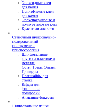
Эпоксидные клеи
для камня
Полиэфирные клеи
для камня
Эпоксиакриловые и
полиуретановые клея
Красители для клея
Станочный шлифовально-
полировальный
инструмент и
приспособления
Шлифовальные
круги на пластике и
металле
Соты, Треки, Эпазы,
Гриндеры
Планшайбы для
станка
Баффы для
финишной
полировки
Алмазные фикерты
Шлифовальные чашки