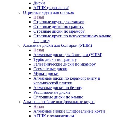
Диски
АГШК (черепашки)
Отрезные круги для станков
Назад
Отрезные круги для станков
Отрезные диски по граниту
Отрезные диски по мрамору
Отрезные круги по искусственному камню,
кварциту
Алмазные диски для болгарки (УШМ)
Назад
Алмазные диски для болгарки (УШМ)
Турбо диски по граниту
Гальванические диски по мрамору
Сегментные диски
Мульти диски
Алмазные диски по керамограниту и
керамической плитки
Алмазные диски по бетону
Расшивочные диски
Сплошные диски по камню
Алмазные гибкие шлифовальные круги
Назад
Алмазные гибкие шлифовальные круги
АГШК с охлаждением