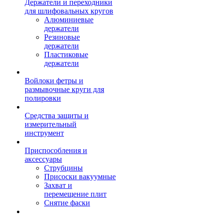
Держатели и переходники
для шлифовальных кругов
Алюминиевые
держатели
Резиновые
держатели
Пластиковые
держатели
Войлоки фетры и
размывочные круги для
полировки
Средства защиты и
измерительный
инструмент
Приспособления и
аксессуары
Струбцины
Присоски вакуумные
Захват и
перемещение плит
Снятие фаски