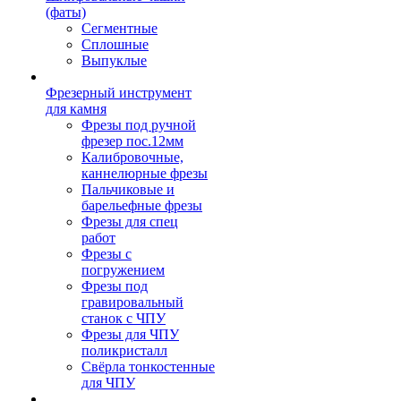
(фаты)
Сегментные
Сплошные
Выпуклые
Фрезерный инструмент
для камня
Фрезы под ручной
фрезер пос.12мм
Калибровочные,
каннелюрные фрезы
Пальчиковые и
барельефные фрезы
Фрезы для спец
работ
Фрезы с
погружением
Фрезы под
гравировальный
станок с ЧПУ
Фрезы для ЧПУ
поликристалл
Свёрла тонкостенные
для ЧПУ