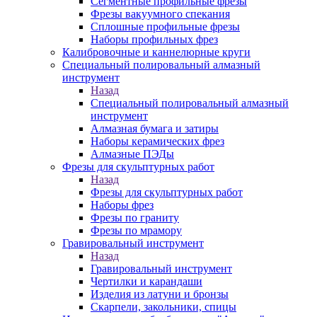
Сегментные профильные фрезы
Фрезы вакуумного спекания
Сплошные профильные фрезы
Наборы профильных фрез
Калибровочные и каннелюрные круги
Специальный полировальный алмазный
инструмент
Назад
Специальный полировальный алмазный
инструмент
Алмазная бумага и затиры
Наборы керамических фрез
Алмазные ПЭДы
Фрезы для скульптурных работ
Назад
Фрезы для скульптурных работ
Наборы фрез
Фрезы по граниту
Фрезы по мрамору
Гравировальный инструмент
Назад
Гравировальный инструмент
Чертилки и карандаши
Изделия из латуни и бронзы
Скарпели, закольники, спицы