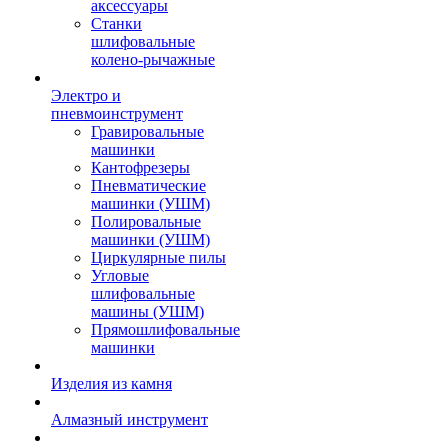
аксессуары
Станки
шлифовальные
колено-рычажные
Электро и
пневмоинструмент
Гравировальные
машинки
Кантофрезеры
Пневматические
машинки (УШМ)
Полировальные
машинки (УШМ)
Циркулярные пилы
Угловые
шлифовальные
машины (УШМ)
Прямошлифовальные
машинки
Изделия из камня
Алмазный инструмент