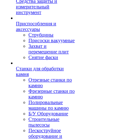
Средства защиты и
измерительный
инструмент
Приспособления и
аксессуары
Струбцины
Присоски вакуумные
Захват и
перемещение плит
Снятие фаски
Станки для обработки
камня
Отрезные станки по
камню
Фрезерные станки по
камню
Полировальные
машины по камню
Б/У Оборудование
Строительные
пылесосы
Пескоструйное
оборудование и