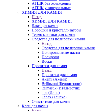
АГШК без охлаждения
АГШК универсальные
ХИМИЯ ДЛЯ КАМНЯ
Назад
ХИМИЯ ДЛЯ КАМНЯ
Лаки для камня
Порошки и кристаллизаторы
Термо мастики для камня
Средства для полировки камня
Назад
Средства для полировки камня
Полировальные пасты
Полироли
Воски
Пропитки для камня
Назад
Пропитки для камня
Akemi (Акеми)
Bellinzoni (Беллинзони)
italmastik (Италмастик)
ilpa (Илпа)
Tenax (Тенакс)
Очистители для камня
Клеи для камня
Назад