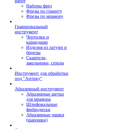
работ
Наборы фрез
Фрезы по граниту
Фрезы по мрамору
Гравировальный
инструмент
Чертилки и
карандаши
Изделия из латуни и
бронзы
Скарпели,
закольники, спицы
Инструмент для обработки
под "Антику"
Абразивный инструмент
Абразивные щетки
для мрамора
Шлифовальные
фибродиски
Абразивные чашки
(шарошки)