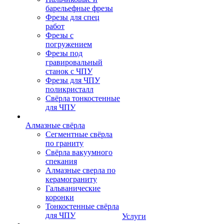
барельефные фрезы
Фрезы для спец
работ
Фрезы с
погружением
Фрезы под
гравировальный
станок с ЧПУ
Фрезы для ЧПУ
поликристалл
Свёрла тонкостенные
для ЧПУ
Алмазные свёрла
Сегментные свёрла
по граниту
Свёрла вакуумного
спекания
Алмазные сверла по
керамограниту
Гальванические
коронки
Тонкостенные свёрла
для ЧПУ
Услуги