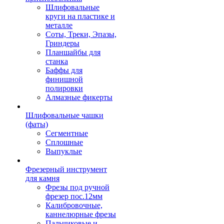
Шлифовальные
круги на пластике и
металле
Соты, Треки, Эпазы,
Гриндеры
Планшайбы для
станка
Баффы для
финишной
полировки
Алмазные фикерты
Шлифовальные чашки
(фаты)
Сегментные
Сплошные
Выпуклые
Фрезерный инструмент
для камня
Фрезы под ручной
фрезер пос.12мм
Калибровочные,
каннелюрные фрезы
Пальчиковые и