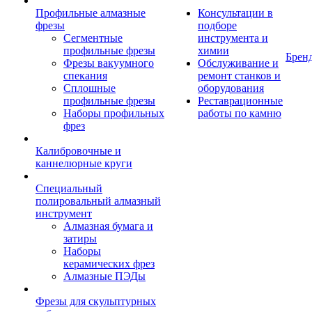
Профильные алмазные
Консультации в
фрезы
подборе
Сегментные
инструмента и
профильные фрезы
химии
Брен
Фрезы вакуумного
Обслуживание и
спекания
ремонт станков и
Сплошные
оборудования
профильные фрезы
Реставрационные
Наборы профильных
работы по камню
фрез
Калибровочные и
каннелюрные круги
Специальный
полировальный алмазный
инструмент
Алмазная бумага и
затиры
Наборы
керамических фрез
Алмазные ПЭДы
Фрезы для скульптурных