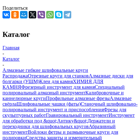
Поделиться
Каталог
Главная
-
Каталог
-
Алмазные гибкие шлифовальные круги
Распродажа
Отрезные круги для станков
Алмазные диски для
болгарки (УШМ)
Клеи для камня
ХИМИЯ ДЛЯ
КАМНЯ
Фрезерный инструмент для камня
Специальный
полировальный алмазный инструмент
Калибровочные и
каннелюрные круги
Профильные алмазные фрезы
Алмазные
свёрла
Шлифовальные чашки (фаты)
Станочный шлифовально-
полировальный инструмент и приспособления
Фрезы для
скульптурных работ
Гравировальный инструмент
Инструмент
для обработки под &quot;Антику&quot;
Держатели и
переходники для шлифовальных кругов
Абразивный
инструмент
Войлоки фетры и размывочные круги для
полировки
Средства защиты и измерительный