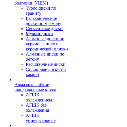
болгарки (УШМ)
Турбо диски по
граниту
Гальванические
диски по мрамору
Сегментные диски
Мульти диски
Алмазные диски по
керамограниту и
керамической плитки
Алмазные диски по
бетону
Расшивочные диски
Сплошные диски по
камню
Алмазные гибкие
шлифовальные круги
АГШК с
охлаждением
АГШК без
охлаждения
АГШК
универсальные