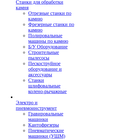
Станки для обработки
камня
Отрезные станки по
камню
Фрезерные станки по
камню
Полировальные
машины по камню
Б/У Оборудование
Строительные
пылесосы
Пескоструйное
оборудование и
аксессуары
Станки
шлифовальные
колено-рычажные
Электро и
пневмоинструмент
Гравировальные
машинки
Кантофрезеры
Пневматические
машинки (УШМ)