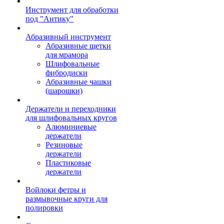
Инструмент для обработки
под "Антику"
Абразивный инструмент
Абразивные щетки
для мрамора
Шлифовальные
фибродиски
Абразивные чашки
(шарошки)
Держатели и переходники
для шлифовальных кругов
Алюминиевые
держатели
Резиновые
держатели
Пластиковые
держатели
Войлоки фетры и
размывочные круги для
полировки