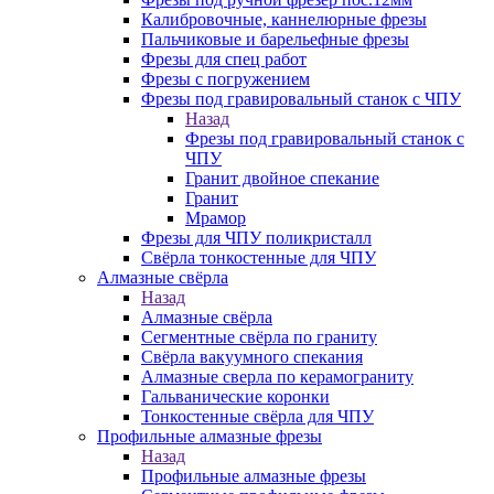
Калибровочные, каннелюрные фрезы
Пальчиковые и барельефные фрезы
Фрезы для спец работ
Фрезы с погружением
Фрезы под гравировальный станок с ЧПУ
Назад
Фрезы под гравировальный станок с
ЧПУ
Гранит двойное спекание
Гранит
Мрамор
Фрезы для ЧПУ поликристалл
Свёрла тонкостенные для ЧПУ
Алмазные свёрла
Назад
Алмазные свёрла
Сегментные свёрла по граниту
Свёрла вакуумного спекания
Алмазные сверла по керамограниту
Гальванические коронки
Тонкостенные свёрла для ЧПУ
Профильные алмазные фрезы
Назад
Профильные алмазные фрезы