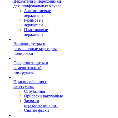
Держатели и переходники
для шлифовальных кругов
Алюминиевые
держатели
Резиновые
держатели
Пластиковые
держатели
Войлоки фетры и
размывочные круги для
полировки
Средства защиты и
измерительный
инструмент
Приспособления и
аксессуары
Струбцины
Присоски вакуумные
Захват и
перемещение плит
Снятие фаски