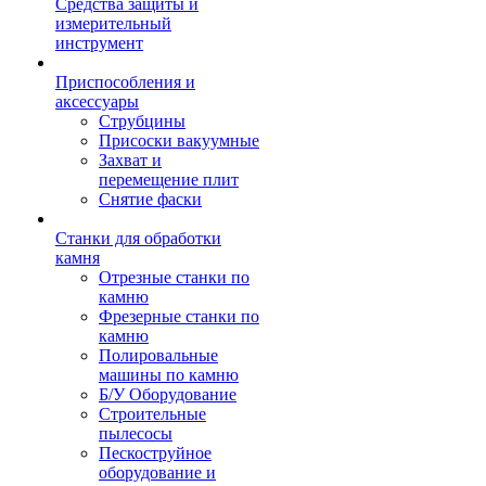
Средства защиты и
измерительный
инструмент
Приспособления и
аксессуары
Струбцины
Присоски вакуумные
Захват и
перемещение плит
Снятие фаски
Станки для обработки
камня
Отрезные станки по
камню
Фрезерные станки по
камню
Полировальные
машины по камню
Б/У Оборудование
Строительные
пылесосы
Пескоструйное
оборудование и