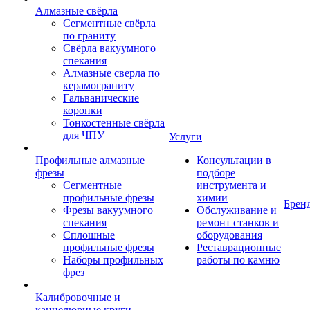
Алмазные свёрла
Сегментные свёрла
по граниту
Свёрла вакуумного
спекания
Алмазные сверла по
керамограниту
Гальванические
коронки
Тонкостенные свёрла
для ЧПУ
Услуги
Профильные алмазные
Консультации в
фрезы
подборе
Сегментные
инструмента и
профильные фрезы
химии
Брен
Фрезы вакуумного
Обслуживание и
спекания
ремонт станков и
Сплошные
оборудования
профильные фрезы
Реставрационные
Наборы профильных
работы по камню
фрез
Калибровочные и
каннелюрные круги