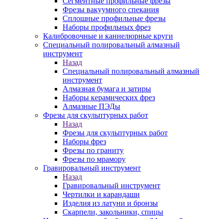
Сегментные профильные фрезы
Фрезы вакуумного спекания
Сплошные профильные фрезы
Наборы профильных фрез
Калибровочные и каннелюрные круги
Специальный полировальный алмазный
инструмент
Назад
Специальный полировальный алмазный
инструмент
Алмазная бумага и затиры
Наборы керамических фрез
Алмазные ПЭДы
Фрезы для скульптурных работ
Назад
Фрезы для скульптурных работ
Наборы фрез
Фрезы по граниту
Фрезы по мрамору
Гравировальный инструмент
Назад
Гравировальный инструмент
Чертилки и карандаши
Изделия из латуни и бронзы
Скарпели, закольники, спицы