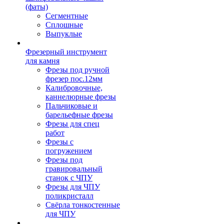
(фаты)
Сегментные
Сплошные
Выпуклые
Фрезерный инструмент
для камня
Фрезы под ручной
фрезер пос.12мм
Калибровочные,
каннелюрные фрезы
Пальчиковые и
барельефные фрезы
Фрезы для спец
работ
Фрезы с
погружением
Фрезы под
гравировальный
станок с ЧПУ
Фрезы для ЧПУ
поликристалл
Свёрла тонкостенные
для ЧПУ