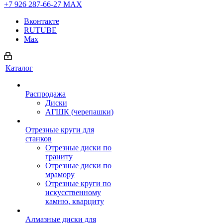
+7 926 287-66-27
МАХ
Вконтакте
RUTUBE
Max
Каталог
Распродажа
Диски
АГШК (черепашки)
Отрезные круги для
станков
Отрезные диски по
граниту
Отрезные диски по
мрамору
Отрезные круги по
искусственному
камню, кварциту
Алмазные диски для