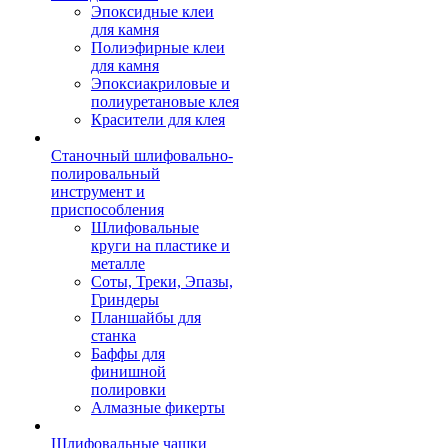
Эпоксидные клеи
для камня
Полиэфирные клеи
для камня
Эпоксиакриловые и
полиуретановые клея
Красители для клея
Станочный шлифовально-
полировальный
инструмент и
приспособления
Шлифовальные
круги на пластике и
металле
Соты, Треки, Эпазы,
Гриндеры
Планшайбы для
станка
Баффы для
финишной
полировки
Алмазные фикерты
Шлифовальные чашки