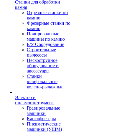
Станки для обработки
камня
Отрезные станки по
камню
Фрезерные станки по
камню
Полировальные
машины по камню
Б/У Оборудование
Строительные
пылесосы
Пескоструйное
оборудование и
аксессуары
Станки
шлифовальные
колено-рычажные
Электро и
пневмоинструмент
Гравировальные
машинки
Кантофрезеры
Пневматические
машинки (УШМ)