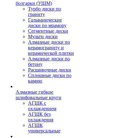
болгарки (УШМ)
Турбо диски по
граниту
Гальванические
диски по мрамору
Сегментные диски
Мульти диски
Алмазные диски по
керамограниту и
керамической плитки
Алмазные диски по
бетону
Расшивочные диски
Сплошные диски по
камню
Алмазные гибкие
шлифовальные круги
АГШК с
охлаждением
АГШК без
охлаждения
АГШК
универсальные