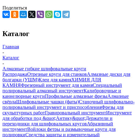
Поделиться
Каталог
Главная
-
Каталог
-
Алмазные гибкие шлифовальные круги
Распродажа
Отрезные круги для станков
Алмазные диски для
болгарки (УШМ)
Клеи для камня
ХИМИЯ ДЛЯ
КАМНЯ
Фрезерный инструмент для камня
Специальный
полировальный алмазный инструмент
Калибровочные и
каннелюрные круги
Профильные алмазные фрезы
Алмазные
свёрла
Шлифовальные чашки (фаты)
Станочный шлифовально-
полировальный инструмент и приспособления
Фрезы для
скульптурных работ
Гравировальный инструмент
Инструмент
для обработки под &quot;Антику&quot;
Держатели и
переходники для шлифовальных кругов
Абразивный
инструмент
Войлоки фетры и размывочные круги для
полировки
Средства защиты и измерительный