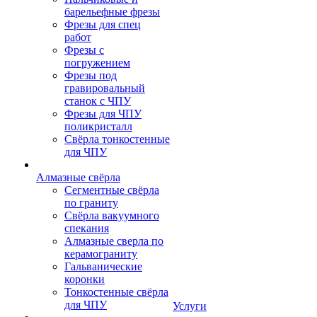
барельефные фрезы
Фрезы для спец
работ
Фрезы с
погружением
Фрезы под
гравировальный
станок с ЧПУ
Фрезы для ЧПУ
поликристалл
Свёрла тонкостенные
для ЧПУ
Алмазные свёрла
Сегментные свёрла
по граниту
Свёрла вакуумного
спекания
Алмазные сверла по
керамограниту
Гальванические
коронки
Тонкостенные свёрла
для ЧПУ
Услуги