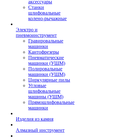
аксессуары
Станки
шлифовальные
колено-рычажные
Электро и
пневмоинструмент
Гравировальные
машинки
Кантофрезеры
Пневматические
машинки (УШМ)
Полировальные
машинки (УШМ)
Циркулярные пилы
Угловые
шлифовальные
машины (УШМ)
Прямошлифовальные
машинки
Изделия из камня
Алмазный инструмент