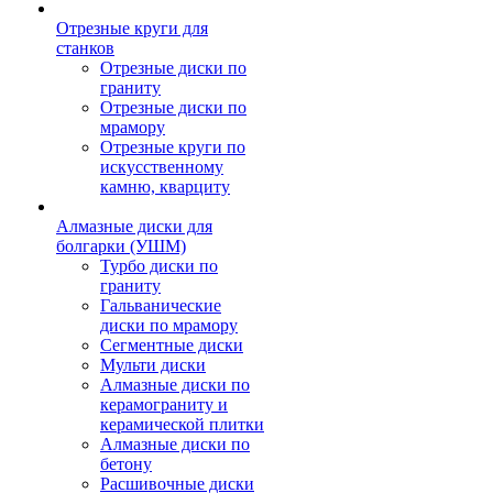
Отрезные круги для
станков
Отрезные диски по
граниту
Отрезные диски по
мрамору
Отрезные круги по
искусственному
камню, кварциту
Алмазные диски для
болгарки (УШМ)
Турбо диски по
граниту
Гальванические
диски по мрамору
Сегментные диски
Мульти диски
Алмазные диски по
керамограниту и
керамической плитки
Алмазные диски по
бетону
Расшивочные диски