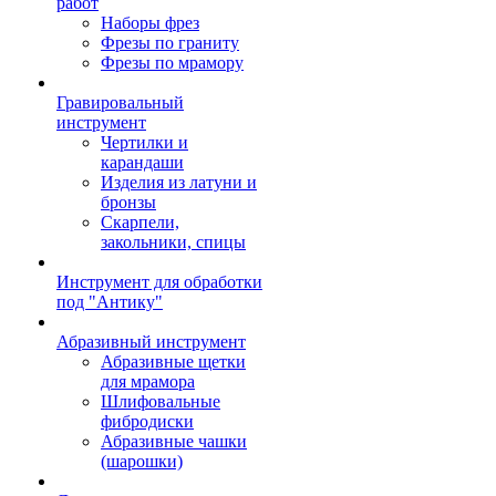
работ
Наборы фрез
Фрезы по граниту
Фрезы по мрамору
Гравировальный
инструмент
Чертилки и
карандаши
Изделия из латуни и
бронзы
Скарпели,
закольники, спицы
Инструмент для обработки
под "Антику"
Абразивный инструмент
Абразивные щетки
для мрамора
Шлифовальные
фибродиски
Абразивные чашки
(шарошки)