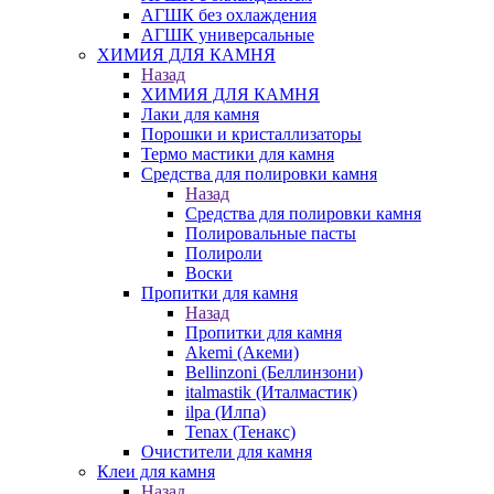
АГШК без охлаждения
АГШК универсальные
ХИМИЯ ДЛЯ КАМНЯ
Назад
ХИМИЯ ДЛЯ КАМНЯ
Лаки для камня
Порошки и кристаллизаторы
Термо мастики для камня
Средства для полировки камня
Назад
Средства для полировки камня
Полировальные пасты
Полироли
Воски
Пропитки для камня
Назад
Пропитки для камня
Akemi (Акеми)
Bellinzoni (Беллинзони)
italmastik (Италмастик)
ilpa (Илпа)
Tenax (Тенакс)
Очистители для камня
Клеи для камня
Назад