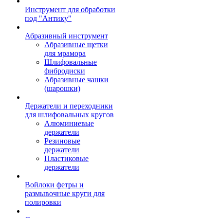
Инструмент для обработки
под "Антику"
Абразивный инструмент
Абразивные щетки
для мрамора
Шлифовальные
фибродиски
Абразивные чашки
(шарошки)
Держатели и переходники
для шлифовальных кругов
Алюминиевые
держатели
Резиновые
держатели
Пластиковые
держатели
Войлоки фетры и
размывочные круги для
полировки