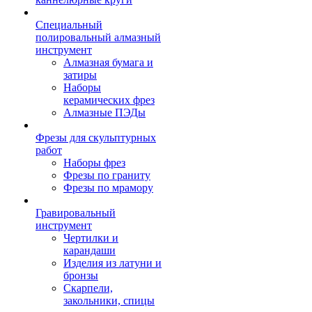
Специальный
полировальный алмазный
инструмент
Алмазная бумага и
затиры
Наборы
керамических фрез
Алмазные ПЭДы
Фрезы для скульптурных
работ
Наборы фрез
Фрезы по граниту
Фрезы по мрамору
Гравировальный
инструмент
Чертилки и
карандаши
Изделия из латуни и
бронзы
Скарпели,
закольники, спицы