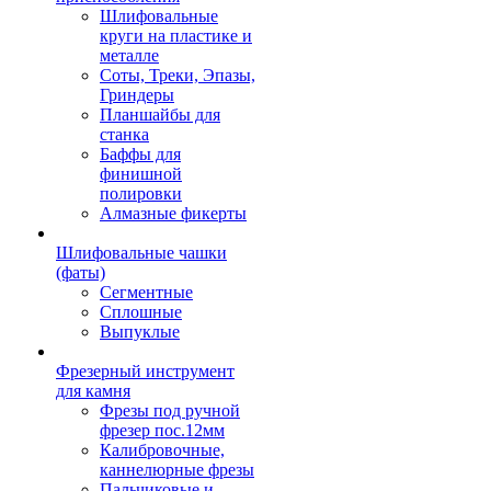
Шлифовальные
круги на пластике и
металле
Соты, Треки, Эпазы,
Гриндеры
Планшайбы для
станка
Баффы для
финишной
полировки
Алмазные фикерты
Шлифовальные чашки
(фаты)
Сегментные
Сплошные
Выпуклые
Фрезерный инструмент
для камня
Фрезы под ручной
фрезер пос.12мм
Калибровочные,
каннелюрные фрезы
Пальчиковые и