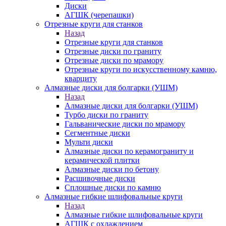
Диски
АГШК (черепашки)
Отрезные круги для станков
Назад
Отрезные круги для станков
Отрезные диски по граниту
Отрезные диски по мрамору
Отрезные круги по искусственному камню,
кварциту
Алмазные диски для болгарки (УШМ)
Назад
Алмазные диски для болгарки (УШМ)
Турбо диски по граниту
Гальванические диски по мрамору
Сегментные диски
Мульти диски
Алмазные диски по керамограниту и
керамической плитки
Алмазные диски по бетону
Расшивочные диски
Сплошные диски по камню
Алмазные гибкие шлифовальные круги
Назад
Алмазные гибкие шлифовальные круги
АГШК с охлаждением