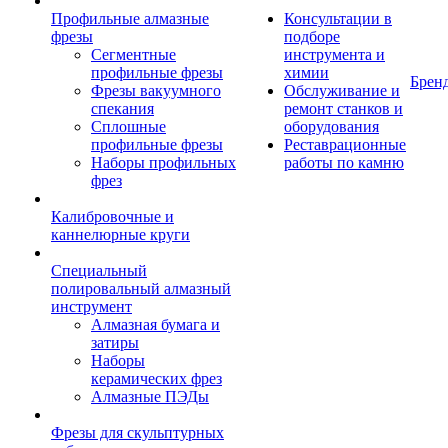
Профильные алмазные
Консультации в
фрезы
подборе
Сегментные
инструмента и
профильные фрезы
химии
Брен
Фрезы вакуумного
Обслуживание и
спекания
ремонт станков и
Сплошные
оборудования
профильные фрезы
Реставрационные
Наборы профильных
работы по камню
фрез
Калибровочные и
каннелюрные круги
Специальный
полировальный алмазный
инструмент
Алмазная бумага и
затиры
Наборы
керамических фрез
Алмазные ПЭДы
Фрезы для скульптурных