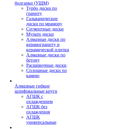
болгарки (УШМ)
Турбо диски по
граниту
Гальванические
диски по мрамору
Сегментные диски
Мульти диски
Алмазные диски по
керамограниту и
керамической плитки
Алмазные диски по
бетону
Расшивочные диски
Сплошные диски по
камню
Алмазные гибкие
шлифовальные круги
АГШК с
охлаждением
АГШК без
охлаждения
АГШК
универсальные