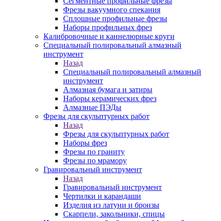
Сегментные профильные фрезы
Фрезы вакуумного спекания
Сплошные профильные фрезы
Наборы профильных фрез
Калибровочные и каннелюрные круги
Специальный полировальный алмазный
инструмент
Назад
Специальный полировальный алмазный
инструмент
Алмазная бумага и затиры
Наборы керамических фрез
Алмазные ПЭДы
Фрезы для скульптурных работ
Назад
Фрезы для скульптурных работ
Наборы фрез
Фрезы по граниту
Фрезы по мрамору
Гравировальный инструмент
Назад
Гравировальный инструмент
Чертилки и карандаши
Изделия из латуни и бронзы
Скарпели, закольники, спицы