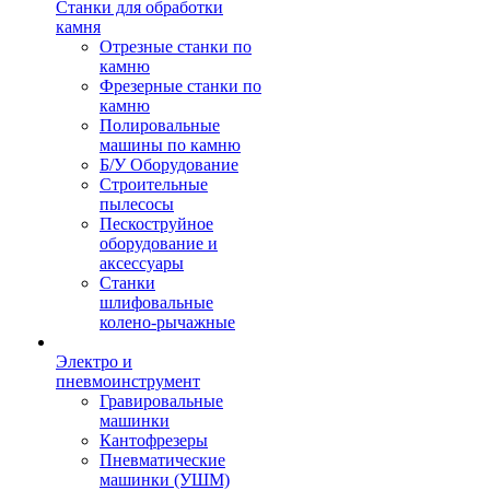
Станки для обработки
камня
Отрезные станки по
камню
Фрезерные станки по
камню
Полировальные
машины по камню
Б/У Оборудование
Строительные
пылесосы
Пескоструйное
оборудование и
аксессуары
Станки
шлифовальные
колено-рычажные
Электро и
пневмоинструмент
Гравировальные
машинки
Кантофрезеры
Пневматические
машинки (УШМ)