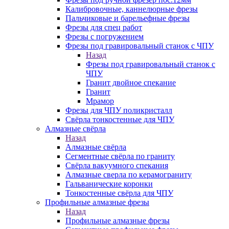
Калибровочные, каннелюрные фрезы
Пальчиковые и барельефные фрезы
Фрезы для спец работ
Фрезы с погружением
Фрезы под гравировальный станок с ЧПУ
Назад
Фрезы под гравировальный станок с
ЧПУ
Гранит двойное спекание
Гранит
Мрамор
Фрезы для ЧПУ поликристалл
Свёрла тонкостенные для ЧПУ
Алмазные свёрла
Назад
Алмазные свёрла
Сегментные свёрла по граниту
Свёрла вакуумного спекания
Алмазные сверла по керамограниту
Гальванические коронки
Тонкостенные свёрла для ЧПУ
Профильные алмазные фрезы
Назад
Профильные алмазные фрезы