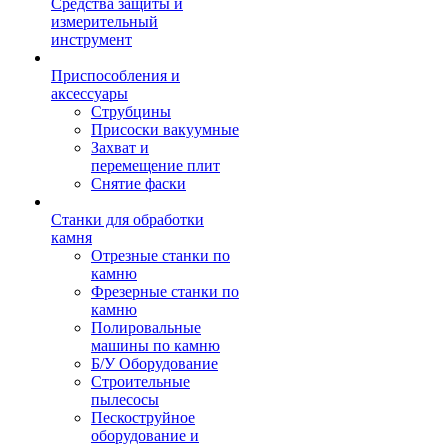
Средства защиты и
измерительный
инструмент
Приспособления и
аксессуары
Струбцины
Присоски вакуумные
Захват и
перемещение плит
Снятие фаски
Станки для обработки
камня
Отрезные станки по
камню
Фрезерные станки по
камню
Полировальные
машины по камню
Б/У Оборудование
Строительные
пылесосы
Пескоструйное
оборудование и