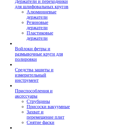
Держатели и переходники
для шлифовальных кругов
Алюминиевые
держатели
Резиновые
держатели
Пластиковые
держатели
Войлоки фетры и
размывочные круги для
полировки
Средства защиты и
измерительный
инструмент
Приспособления и
аксессуары
Струбцины
Присоски вакуумные
Захват и
перемещение плит
Снятие фаски