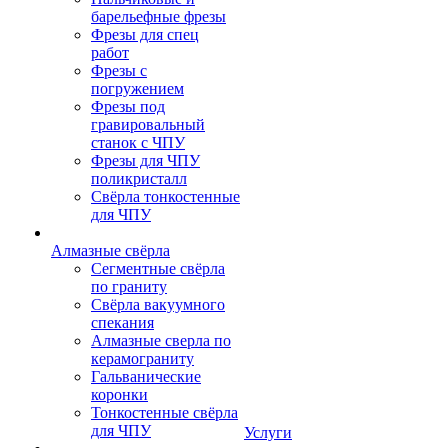
барельефные фрезы
Фрезы для спец
работ
Фрезы с
погружением
Фрезы под
гравировальный
станок с ЧПУ
Фрезы для ЧПУ
поликристалл
Свёрла тонкостенные
для ЧПУ
Алмазные свёрла
Сегментные свёрла
по граниту
Свёрла вакуумного
спекания
Алмазные сверла по
керамограниту
Гальванические
коронки
Тонкостенные свёрла
для ЧПУ
Услуги