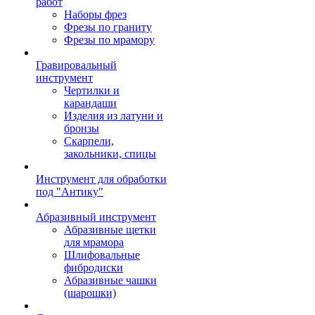
работ
Наборы фрез
Фрезы по граниту
Фрезы по мрамору
Гравировальный
инструмент
Чертилки и
карандаши
Изделия из латуни и
бронзы
Скарпели,
закольники, спицы
Инструмент для обработки
под "Антику"
Абразивный инструмент
Абразивные щетки
для мрамора
Шлифовальные
фибродиски
Абразивные чашки
(шарошки)