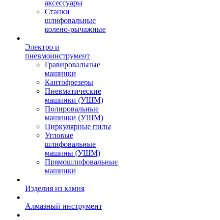
аксессуары
Станки
шлифовальные
колено-рычажные
Электро и
пневмоинструмент
Гравировальные
машинки
Кантофрезеры
Пневматические
машинки (УШМ)
Полировальные
машинки (УШМ)
Циркулярные пилы
Угловые
шлифовальные
машины (УШМ)
Прямошлифовальные
машинки
Изделия из камня
Алмазный инструмент