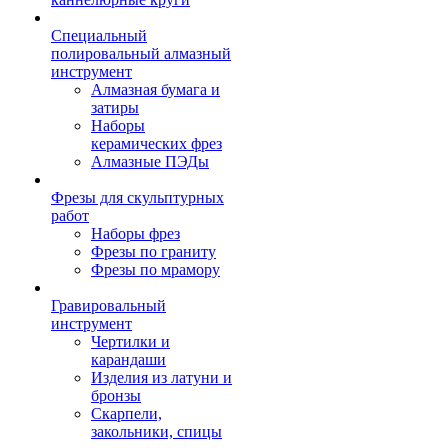
Специальный
полировальный алмазный
инструмент
Алмазная бумага и
затиры
Наборы
керамических фрез
Алмазные ПЭДы
Фрезы для скульптурных
работ
Наборы фрез
Фрезы по граниту
Фрезы по мрамору
Гравировальный
инструмент
Чертилки и
карандаши
Изделия из латуни и
бронзы
Скарпели,
закольники, спицы