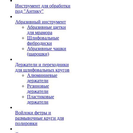
Инструмент для обработки
под "Антику"
Абразивный инструмент
Абразивные щетки
для мрамора
Шлифовальные
фибродиски
Абразивные чашки
(шарошки)
Держатели и переходники
для шлифовальных кругов
Алюминиевые
держатели
Резиновые
держатели
Пластиковые
держатели
Войлоки фетры и
размывочные круги для
полировки