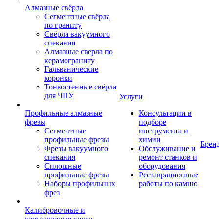
Алмазные свёрла
Сегментные свёрла
по граниту
Свёрла вакуумного
спекания
Алмазные сверла по
керамограниту
Гальванические
коронки
Тонкостенные свёрла
для ЧПУ
Услуги
Профильные алмазные
Консультации в
фрезы
подборе
Сегментные
инструмента и
профильные фрезы
химии
Брен
Фрезы вакуумного
Обслуживание и
спекания
ремонт станков и
Сплошные
оборудования
профильные фрезы
Реставрационные
Наборы профильных
работы по камню
фрез
Калибровочные и
каннелюрные круги