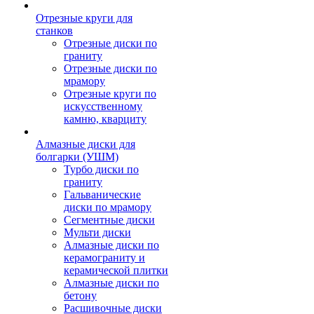
Отрезные круги для
станков
Отрезные диски по
граниту
Отрезные диски по
мрамору
Отрезные круги по
искусственному
камню, кварциту
Алмазные диски для
болгарки (УШМ)
Турбо диски по
граниту
Гальванические
диски по мрамору
Сегментные диски
Мульти диски
Алмазные диски по
керамограниту и
керамической плитки
Алмазные диски по
бетону
Расшивочные диски