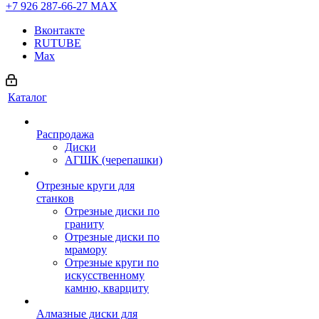
+7 926 287-66-27
МАХ
Вконтакте
RUTUBE
Max
Каталог
Распродажа
Диски
АГШК (черепашки)
Отрезные круги для
станков
Отрезные диски по
граниту
Отрезные диски по
мрамору
Отрезные круги по
искусственному
камню, кварциту
Алмазные диски для