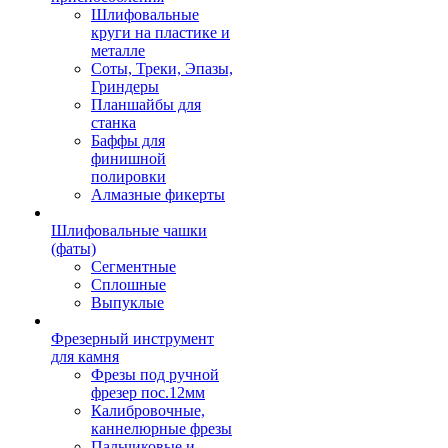
Шлифовальные
круги на пластике и
металле
Соты, Треки, Эпазы,
Гриндеры
Планшайбы для
станка
Баффы для
финишной
полировки
Алмазные фикерты
Шлифовальные чашки
(фаты)
Сегментные
Сплошные
Выпуклые
Фрезерный инструмент
для камня
Фрезы под ручной
фрезер пос.12мм
Калибровочные,
каннелюрные фрезы
Пальчиковые и