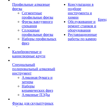
Профильные алмазные
Консультации в
фрезы
подборе
Сегментные
инструмента и
профильные фрезы
химии
Брен
Фрезы вакуумного
Обслуживание и
спекания
ремонт станков и
Сплошные
оборудования
профильные фрезы
Реставрационные
Наборы профильных
работы по камню
фрез
Калибровочные и
каннелюрные круги
Специальный
полировальный алмазный
инструмент
Алмазная бумага и
затиры
Наборы
керамических фрез
Алмазные ПЭДы
Фрезы для скульптурных