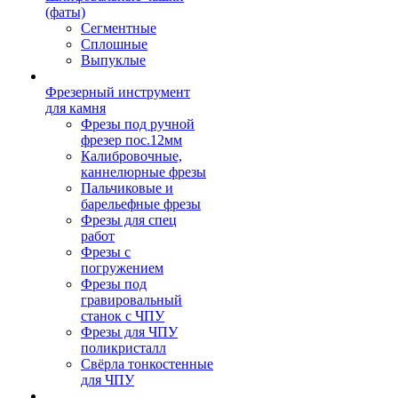
(фаты)
Сегментные
Сплошные
Выпуклые
Фрезерный инструмент
для камня
Фрезы под ручной
фрезер пос.12мм
Калибровочные,
каннелюрные фрезы
Пальчиковые и
барельефные фрезы
Фрезы для спец
работ
Фрезы с
погружением
Фрезы под
гравировальный
станок с ЧПУ
Фрезы для ЧПУ
поликристалл
Свёрла тонкостенные
для ЧПУ