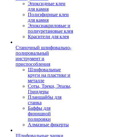
Эпоксидные клеи
для камня
Полиэфирные клеи
для камня
Эпоксиакриловые и
полиуретановые клея
Красители для клея
Станочный шлифовально-
полировальный
инструмент и
приспособления
Шлифовальные
круги на пластике и
металле
Соты, Треки, Эпазы,
Гриндеры
Планшайбы для
станка
Баффы для
финишной
полировки
Алмазные фикерты
Шлифовальные чашки