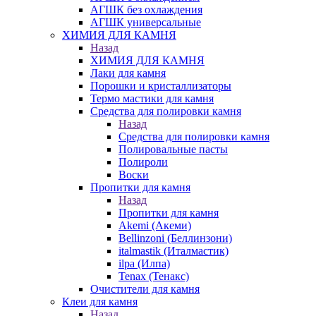
АГШК без охлаждения
АГШК универсальные
ХИМИЯ ДЛЯ КАМНЯ
Назад
ХИМИЯ ДЛЯ КАМНЯ
Лаки для камня
Порошки и кристаллизаторы
Термо мастики для камня
Средства для полировки камня
Назад
Средства для полировки камня
Полировальные пасты
Полироли
Воски
Пропитки для камня
Назад
Пропитки для камня
Akemi (Акеми)
Bellinzoni (Беллинзони)
italmastik (Италмастик)
ilpa (Илпа)
Tenax (Тенакс)
Очистители для камня
Клеи для камня
Назад