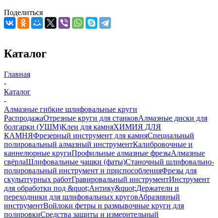
Поделиться
Каталог
Главная
-
Каталог
-
Алмазные гибкие шлифовальные круги
Распродажа
Отрезные круги для станков
Алмазные диски для
болгарки (УШМ)
Клеи для камня
ХИМИЯ ДЛЯ
КАМНЯ
Фрезерный инструмент для камня
Специальный
полировальный алмазный инструмент
Калибровочные и
каннелюрные круги
Профильные алмазные фрезы
Алмазные
свёрла
Шлифовальные чашки (фаты)
Станочный шлифовально-
полировальный инструмент и приспособления
Фрезы для
скульптурных работ
Гравировальный инструмент
Инструмент
для обработки под &quot;Антику&quot;
Держатели и
переходники для шлифовальных кругов
Абразивный
инструмент
Войлоки фетры и размывочные круги для
полировки
Средства защиты и измерительный