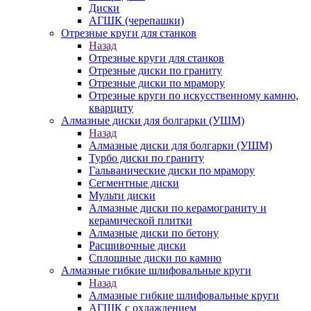
Диски
АГШК (черепашки)
Отрезные круги для станков
Назад
Отрезные круги для станков
Отрезные диски по граниту
Отрезные диски по мрамору
Отрезные круги по искусственному камню,
кварциту
Алмазные диски для болгарки (УШМ)
Назад
Алмазные диски для болгарки (УШМ)
Турбо диски по граниту
Гальванические диски по мрамору
Сегментные диски
Мульти диски
Алмазные диски по керамограниту и
керамической плитки
Алмазные диски по бетону
Расшивочные диски
Сплошные диски по камню
Алмазные гибкие шлифовальные круги
Назад
Алмазные гибкие шлифовальные круги
АГШК с охлаждением