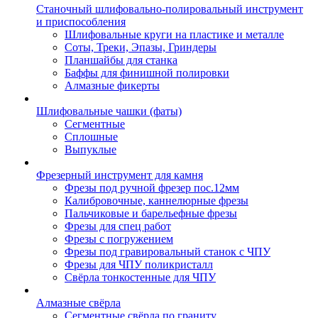
Станочный шлифовально-полировальный инструмент
и приспособления
Шлифовальные круги на пластике и металле
Соты, Треки, Эпазы, Гриндеры
Планшайбы для станка
Баффы для финишной полировки
Алмазные фикерты
Шлифовальные чашки (фаты)
Сегментные
Сплошные
Выпуклые
Фрезерный инструмент для камня
Фрезы под ручной фрезер пос.12мм
Калибровочные, каннелюрные фрезы
Пальчиковые и барельефные фрезы
Фрезы для спец работ
Фрезы с погружением
Фрезы под гравировальный станок с ЧПУ
Фрезы для ЧПУ поликристалл
Свёрла тонкостенные для ЧПУ
Алмазные свёрла
Сегментные свёрла по граниту