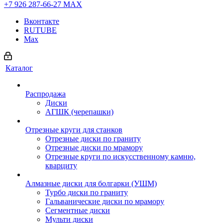
+7 926 287-66-27
МАХ
Вконтакте
RUTUBE
Max
Каталог
Распродажа
Диски
АГШК (черепашки)
Отрезные круги для станков
Отрезные диски по граниту
Отрезные диски по мрамору
Отрезные круги по искусственному камню,
кварциту
Алмазные диски для болгарки (УШМ)
Турбо диски по граниту
Гальванические диски по мрамору
Сегментные диски
Мульти диски