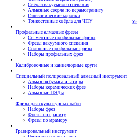
Свёрла вакуумного спекания
Алмазные сверла по керамограниту
Гальванические коронки
Тонкостенные свёрла для ЧПУ
Ус
Профильные алмазные фрезы
Сегментные профильные фрезы
Фрезы вакуумного спекания
Сплошные профильные фрезы
Наборы профильных фрез
Калибровочные и каннелюрные круги
Специальный полировальный алмазный инструмент
Алмазная бумага и затиры
Наборы керамических фрез
Алмазные ПЭДы
Фрезы для скульптурных работ
Наборы фрез
Фрезы по граниту
Фрезы по мрамору
Гравировальный инструмент
Чертилки и карандаши