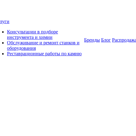
луги
Консультации в подборе
инструмента и химии
Бренды
Блог
Распродаж
Обслуживание и ремонт станков и
оборудования
Реставрационные работы по камню