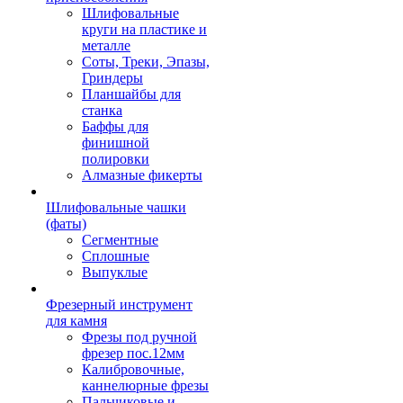
Шлифовальные
круги на пластике и
металле
Соты, Треки, Эпазы,
Гриндеры
Планшайбы для
станка
Баффы для
финишной
полировки
Алмазные фикерты
Шлифовальные чашки
(фаты)
Сегментные
Сплошные
Выпуклые
Фрезерный инструмент
для камня
Фрезы под ручной
фрезер пос.12мм
Калибровочные,
каннелюрные фрезы
Пальчиковые и