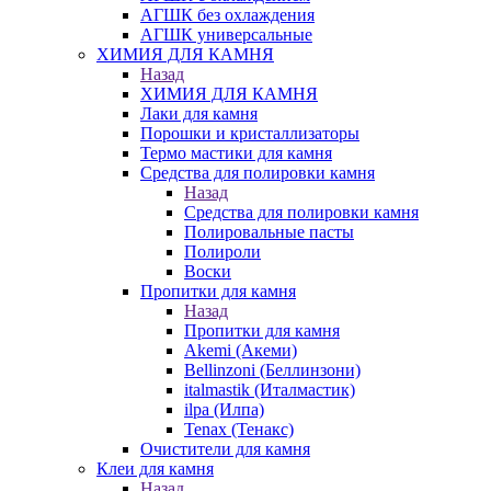
АГШК без охлаждения
АГШК универсальные
ХИМИЯ ДЛЯ КАМНЯ
Назад
ХИМИЯ ДЛЯ КАМНЯ
Лаки для камня
Порошки и кристаллизаторы
Термо мастики для камня
Средства для полировки камня
Назад
Средства для полировки камня
Полировальные пасты
Полироли
Воски
Пропитки для камня
Назад
Пропитки для камня
Akemi (Акеми)
Bellinzoni (Беллинзони)
italmastik (Италмастик)
ilpa (Илпа)
Tenax (Тенакс)
Очистители для камня
Клеи для камня
Назад