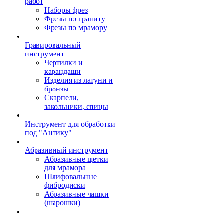
работ
Наборы фрез
Фрезы по граниту
Фрезы по мрамору
Гравировальный
инструмент
Чертилки и
карандаши
Изделия из латуни и
бронзы
Скарпели,
закольники, спицы
Инструмент для обработки
под "Антику"
Абразивный инструмент
Абразивные щетки
для мрамора
Шлифовальные
фибродиски
Абразивные чашки
(шарошки)