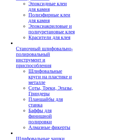
Эпоксидные клеи
для камня
Полиэфирные клеи
для камня
Эпоксиакриловые и
полиуретановые клея
Красители для клея
Станочный шлифовально-
полировальный
инструмент и
приспособления
Шлифовальные
круги на пластике и
металле
Соты, Треки, Эпазы,
Гриндеры
Планшайбы для
станка
Баффы для
финишной
полировки
Алмазные фикерты
Шлифовальные чашки