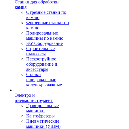
Станки для обработки
камня
Отрезные станки по
камню
Фрезерные станки по
камню
Полировальные
машины по камню
Б/У Оборудование
Строительные
пылесосы
Пескоструйное
оборудование и
аксессуары
Станки
шлифовальные
колено-рычажные
Электро и
пневмоинструмент
Гравировальные
машинки
Кантофрезеры
Пневматические
машинки (УШМ)