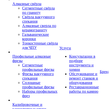
Алмазные свёрла
Сегментные свёрла
по граниту
Свёрла вакуумного
спекания
Алмазные сверла по
керамограниту
Гальванические
коронки
Тонкостенные свёрла
для ЧПУ
Услуги
Профильные алмазные
Консультации в
фрезы
подборе
Сегментные
инструмента и
профильные фрезы
химии
Брен
Фрезы вакуумного
Обслуживание и
спекания
ремонт станков и
Сплошные
оборудования
профильные фрезы
Реставрационные
Наборы профильных
работы по камню
фрез
Калибровочные и
каннелюрные круги