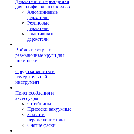
Держатели и переходники
для шлифовальных кругов
Алюминиевые
держатели
Резиновые
держатели
Пластиковые
держатели
Войлоки фетры и
размывочные круги для
полировки
Средства защиты и
измерительный
инструмент
Приспособления и
аксессуары
Струбцины
Присоски вакуумные
Захват и
перемещение плит
Снятие фаски