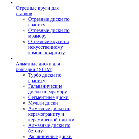
Отрезные круги для
станков
Отрезные диски по
граниту
Отрезные диски по
мрамору
Отрезные круги по
искусственному
камню, кварциту
Алмазные диски для
болгарки (УШМ)
Турбо диски по
граниту
Гальванические
диски по мрамору
Сегментные диски
Мульти диски
Алмазные диски по
керамограниту и
керамической плитки
Алмазные диски по
бетону
Расшивочные диски