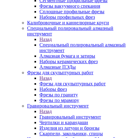
Сегментные профильные фрезы
Фрезы вакуумного спекания
Сплошные профильные фрезы
Наборы профильных фрез
Калибровочные и каннелюрные круги
Специальный полировальный алмазный
инструмент
Назад
Специальный полировальный алмазный
инструмент
Алмазная бумага и затиры
Наборы керамических фрез
Алмазные ПЭДы
Фрезы для скульптурных работ
Назад
Фрезы для скульптурных работ
Наборы фрез
Фрезы по граниту
Фрезы по мрамору
Гравировальный инструмент
Назад
Гравировальный инструмент
Чертилки и карандаши
Изделия из латуни и бронзы
Скарпели, закольники, спицы