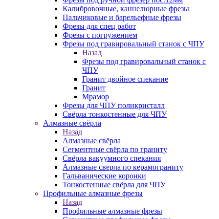
Калибровочные, каннелюрные фрезы
Пальчиковые и барельефные фрезы
Фрезы для спец работ
Фрезы с погружением
Фрезы под гравировальный станок с ЧПУ
Назад
Фрезы под гравировальный станок с
ЧПУ
Гранит двойное спекание
Гранит
Мрамор
Фрезы для ЧПУ поликристалл
Свёрла тонкостенные для ЧПУ
Алмазные свёрла
Назад
Алмазные свёрла
Сегментные свёрла по граниту
Свёрла вакуумного спекания
Алмазные сверла по керамограниту
Гальванические коронки
Тонкостенные свёрла для ЧПУ
Профильные алмазные фрезы
Назад
Профильные алмазные фрезы