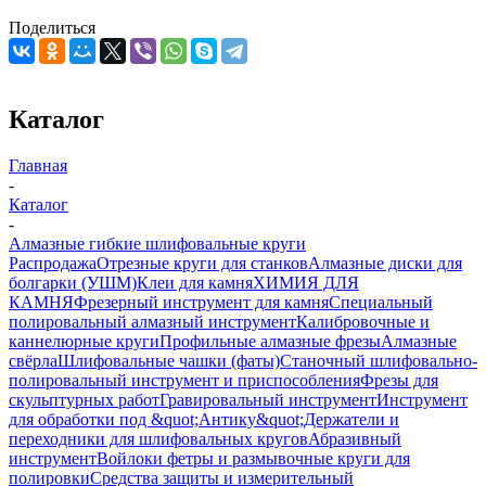
Поделиться
Каталог
Главная
-
Каталог
-
Алмазные гибкие шлифовальные круги
Распродажа
Отрезные круги для станков
Алмазные диски для
болгарки (УШМ)
Клеи для камня
ХИМИЯ ДЛЯ
КАМНЯ
Фрезерный инструмент для камня
Специальный
полировальный алмазный инструмент
Калибровочные и
каннелюрные круги
Профильные алмазные фрезы
Алмазные
свёрла
Шлифовальные чашки (фаты)
Станочный шлифовально-
полировальный инструмент и приспособления
Фрезы для
скульптурных работ
Гравировальный инструмент
Инструмент
для обработки под &quot;Антику&quot;
Держатели и
переходники для шлифовальных кругов
Абразивный
инструмент
Войлоки фетры и размывочные круги для
полировки
Средства защиты и измерительный