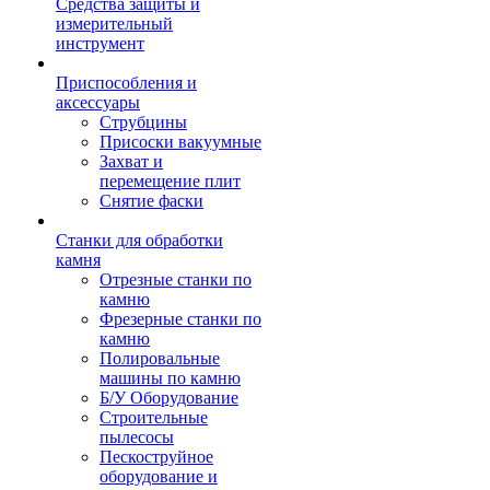
Средства защиты и
измерительный
инструмент
Приспособления и
аксессуары
Струбцины
Присоски вакуумные
Захват и
перемещение плит
Снятие фаски
Станки для обработки
камня
Отрезные станки по
камню
Фрезерные станки по
камню
Полировальные
машины по камню
Б/У Оборудование
Строительные
пылесосы
Пескоструйное
оборудование и