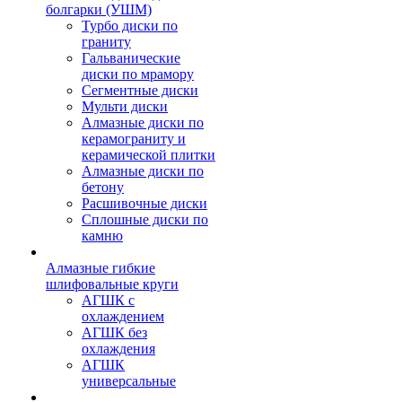
болгарки (УШМ)
Турбо диски по
граниту
Гальванические
диски по мрамору
Сегментные диски
Мульти диски
Алмазные диски по
керамограниту и
керамической плитки
Алмазные диски по
бетону
Расшивочные диски
Сплошные диски по
камню
Алмазные гибкие
шлифовальные круги
АГШК с
охлаждением
АГШК без
охлаждения
АГШК
универсальные