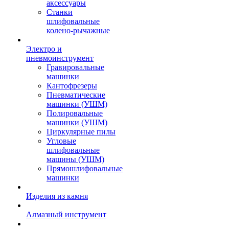
аксессуары
Станки
шлифовальные
колено-рычажные
Электро и
пневмоинструмент
Гравировальные
машинки
Кантофрезеры
Пневматические
машинки (УШМ)
Полировальные
машинки (УШМ)
Циркулярные пилы
Угловые
шлифовальные
машины (УШМ)
Прямошлифовальные
машинки
Изделия из камня
Алмазный инструмент