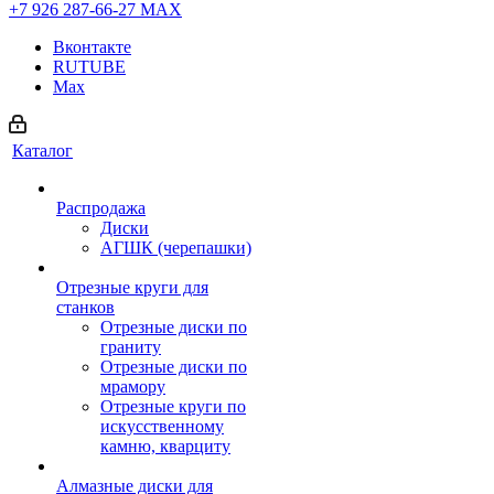
+7 926 287-66-27
МАХ
Вконтакте
RUTUBE
Max
Каталог
Распродажа
Диски
АГШК (черепашки)
Отрезные круги для
станков
Отрезные диски по
граниту
Отрезные диски по
мрамору
Отрезные круги по
искусственному
камню, кварциту
Алмазные диски для