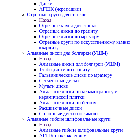
Диски
АГШК (черепашки)
Отрезные круги для станков
Назад
Отрезные круги для станков
Отрезные диски по граниту
Отрезные диски по мрамору
Отрезные круги по искусственному камню,
кварциту
Алмазные диски для болгарки (УШМ)
Назад
Алмазные диски для болгарки (УШМ)
Турбо диски по граниту
Гальванические диски по мрамору
Сегментные диски
Мульти диски
Алмазные диски по керамограниту и
керамической плитки
Алмазные диски по бетону
Расшивочные диски
Сплошные диски по камню
Алмазные гибкие шлифовальные круги
Назад
Алмазные гибкие шлифовальные круги
АГШК с охлаждением