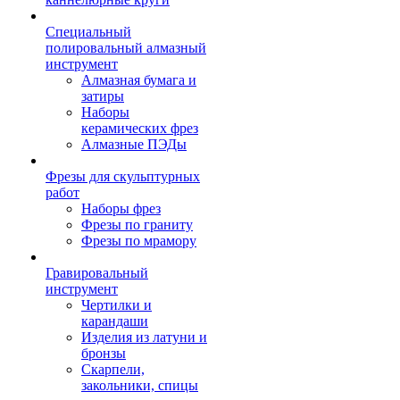
Специальный
полировальный алмазный
инструмент
Алмазная бумага и
затиры
Наборы
керамических фрез
Алмазные ПЭДы
Фрезы для скульптурных
работ
Наборы фрез
Фрезы по граниту
Фрезы по мрамору
Гравировальный
инструмент
Чертилки и
карандаши
Изделия из латуни и
бронзы
Скарпели,
закольники, спицы