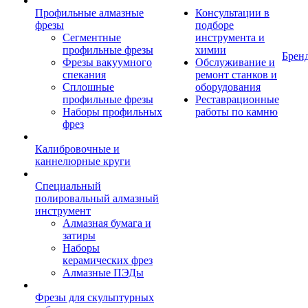
Профильные алмазные
Консультации в
фрезы
подборе
Сегментные
инструмента и
профильные фрезы
химии
Брен
Фрезы вакуумного
Обслуживание и
спекания
ремонт станков и
Сплошные
оборудования
профильные фрезы
Реставрационные
Наборы профильных
работы по камню
фрез
Калибровочные и
каннелюрные круги
Специальный
полировальный алмазный
инструмент
Алмазная бумага и
затиры
Наборы
керамических фрез
Алмазные ПЭДы
Фрезы для скульптурных