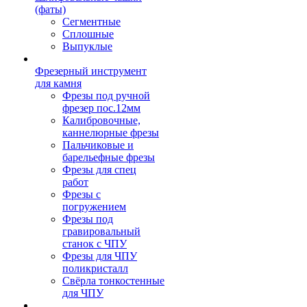
(фаты)
Сегментные
Сплошные
Выпуклые
Фрезерный инструмент
для камня
Фрезы под ручной
фрезер пос.12мм
Калибровочные,
каннелюрные фрезы
Пальчиковые и
барельефные фрезы
Фрезы для спец
работ
Фрезы с
погружением
Фрезы под
гравировальный
станок с ЧПУ
Фрезы для ЧПУ
поликристалл
Свёрла тонкостенные
для ЧПУ