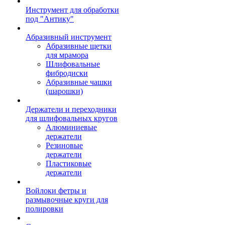
Инструмент для обработки
под "Антику"
Абразивный инструмент
Абразивные щетки
для мрамора
Шлифовальные
фибродиски
Абразивные чашки
(шарошки)
Держатели и переходники
для шлифовальных кругов
Алюминиевые
держатели
Резиновые
держатели
Пластиковые
держатели
Войлоки фетры и
размывочные круги для
полировки