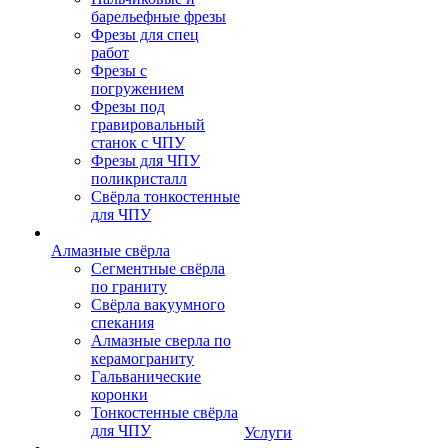
барельефные фрезы
Фрезы для спец
работ
Фрезы с
погружением
Фрезы под
гравировальный
станок с ЧПУ
Фрезы для ЧПУ
поликристалл
Свёрла тонкостенные
для ЧПУ
Алмазные свёрла
Сегментные свёрла
по граниту
Свёрла вакуумного
спекания
Алмазные сверла по
керамограниту
Гальванические
коронки
Тонкостенные свёрла
для ЧПУ
Услуги