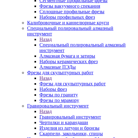
Сегментные профильные фрезы
Фрезы вакуумного спекания
Сплошные профильные фрезы
Наборы профильных фрез
Калибровочные и каннелюрные круги
Специальный полировальный алмазный
инструмент
Назад
Специальный полировальный алмазный
инструмент
Алмазная бумага и затиры
Наборы керамических фрез
Алмазные ПЭДы
Фрезы для скульптурных работ
Назад
Фрезы для скульптурных работ
Наборы фрез
Фрезы по граниту
Фрезы по мрамору
Гравировальный инструмент
Назад
Гравировальный инструмент
Чертилки и карандаши
Изделия из латуни и бронзы
Скарпели, закольники, спицы