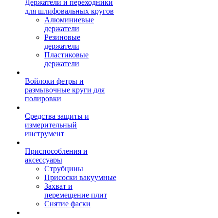
Держатели и переходники
для шлифовальных кругов
Алюминиевые
держатели
Резиновые
держатели
Пластиковые
держатели
Войлоки фетры и
размывочные круги для
полировки
Средства защиты и
измерительный
инструмент
Приспособления и
аксессуары
Струбцины
Присоски вакуумные
Захват и
перемещение плит
Снятие фаски