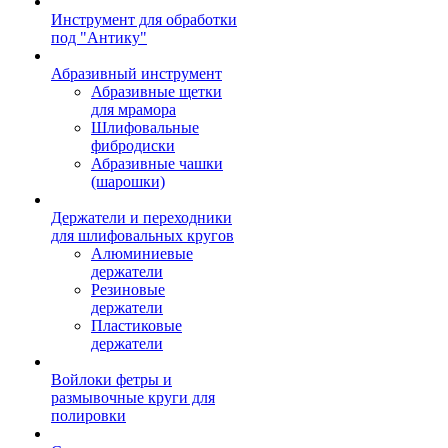
Инструмент для обработки
под "Антику"
Абразивный инструмент
Абразивные щетки
для мрамора
Шлифовальные
фибродиски
Абразивные чашки
(шарошки)
Держатели и переходники
для шлифовальных кругов
Алюминиевые
держатели
Резиновые
держатели
Пластиковые
держатели
Войлоки фетры и
размывочные круги для
полировки