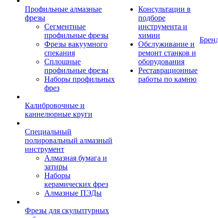
Профильные алмазные
Консультации в
фрезы
подборе
Сегментные
инструмента и
профильные фрезы
химии
Брен
Фрезы вакуумного
Обслуживание и
спекания
ремонт станков и
Сплошные
оборудования
профильные фрезы
Реставрационные
Наборы профильных
работы по камню
фрез
Калибровочные и
каннелюрные круги
Специальный
полировальный алмазный
инструмент
Алмазная бумага и
затиры
Наборы
керамических фрез
Алмазные ПЭДы
Фрезы для скульптурных