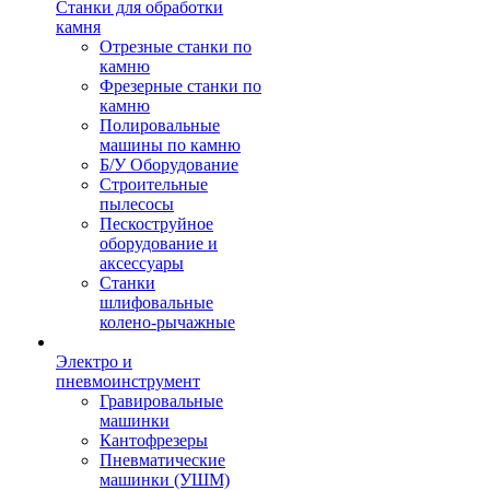
Станки для обработки
камня
Отрезные станки по
камню
Фрезерные станки по
камню
Полировальные
машины по камню
Б/У Оборудование
Строительные
пылесосы
Пескоструйное
оборудование и
аксессуары
Станки
шлифовальные
колено-рычажные
Электро и
пневмоинструмент
Гравировальные
машинки
Кантофрезеры
Пневматические
машинки (УШМ)