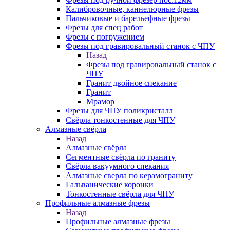
Калибровочные, каннелюрные фрезы
Пальчиковые и барельефные фрезы
Фрезы для спец работ
Фрезы с погружением
Фрезы под гравировальный станок с ЧПУ
Назад
Фрезы под гравировальный станок с
ЧПУ
Гранит двойное спекание
Гранит
Мрамор
Фрезы для ЧПУ поликристалл
Свёрла тонкостенные для ЧПУ
Алмазные свёрла
Назад
Алмазные свёрла
Сегментные свёрла по граниту
Свёрла вакуумного спекания
Алмазные сверла по керамограниту
Гальванические коронки
Тонкостенные свёрла для ЧПУ
Профильные алмазные фрезы
Назад
Профильные алмазные фрезы