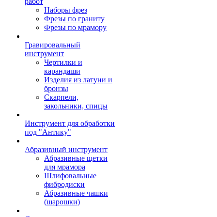
работ
Наборы фрез
Фрезы по граниту
Фрезы по мрамору
Гравировальный
инструмент
Чертилки и
карандаши
Изделия из латуни и
бронзы
Скарпели,
закольники, спицы
Инструмент для обработки
под "Антику"
Абразивный инструмент
Абразивные щетки
для мрамора
Шлифовальные
фибродиски
Абразивные чашки
(шарошки)