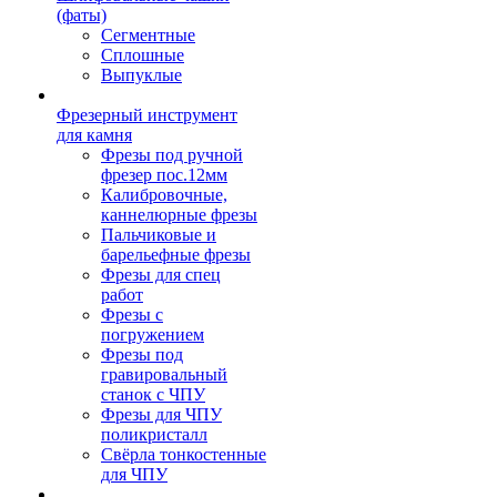
(фаты)
Сегментные
Сплошные
Выпуклые
Фрезерный инструмент
для камня
Фрезы под ручной
фрезер пос.12мм
Калибровочные,
каннелюрные фрезы
Пальчиковые и
барельефные фрезы
Фрезы для спец
работ
Фрезы с
погружением
Фрезы под
гравировальный
станок с ЧПУ
Фрезы для ЧПУ
поликристалл
Свёрла тонкостенные
для ЧПУ