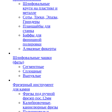
Шлифовальные
круги на пластике и
металле
Соты, Треки, Эпазы,
Гриндеры
Планшайбы для
станка
Баффы для
финишной
полировки
Алмазные фикерты
Шлифовальные чашки
(фаты)
Сегментные
Сплошные
Выпуклые
Фрезерный инструмент
для камня
Фрезы под ручной
фрезер пос.12мм
Калибровочные,
каннелюрные фрезы
Пальчиковые и