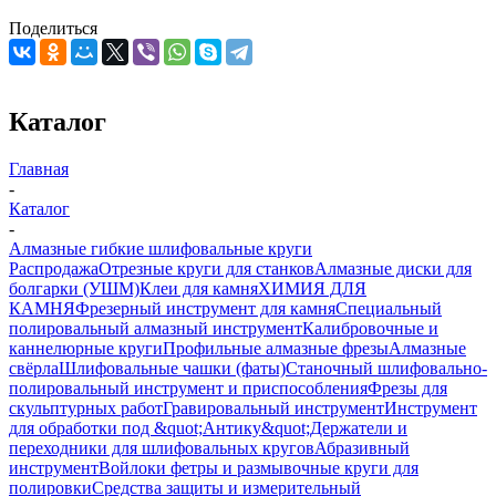
Поделиться
Каталог
Главная
-
Каталог
-
Алмазные гибкие шлифовальные круги
Распродажа
Отрезные круги для станков
Алмазные диски для
болгарки (УШМ)
Клеи для камня
ХИМИЯ ДЛЯ
КАМНЯ
Фрезерный инструмент для камня
Специальный
полировальный алмазный инструмент
Калибровочные и
каннелюрные круги
Профильные алмазные фрезы
Алмазные
свёрла
Шлифовальные чашки (фаты)
Станочный шлифовально-
полировальный инструмент и приспособления
Фрезы для
скульптурных работ
Гравировальный инструмент
Инструмент
для обработки под &quot;Антику&quot;
Держатели и
переходники для шлифовальных кругов
Абразивный
инструмент
Войлоки фетры и размывочные круги для
полировки
Средства защиты и измерительный