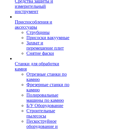
Средства защиты и
измерительный
инструмент
Приспособления и
аксессуары
Струбцины
Присоски вакуумные
Захват и
перемещение плит
Снятие фаски
Станки для обработки
камня
Отрезные станки по
камню
Фрезерные станки по
камню
Полировальные
машины по камню
Б/У Оборудование
Строительные
пылесосы
Пескоструйное
оборудование и