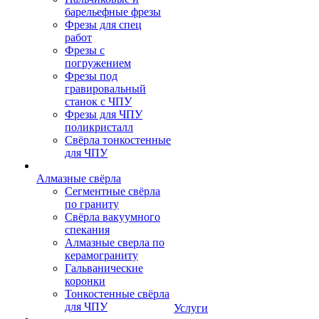
барельефные фрезы
Фрезы для спец
работ
Фрезы с
погружением
Фрезы под
гравировальный
станок с ЧПУ
Фрезы для ЧПУ
поликристалл
Свёрла тонкостенные
для ЧПУ
Алмазные свёрла
Сегментные свёрла
по граниту
Свёрла вакуумного
спекания
Алмазные сверла по
керамограниту
Гальванические
коронки
Тонкостенные свёрла
для ЧПУ
Услуги