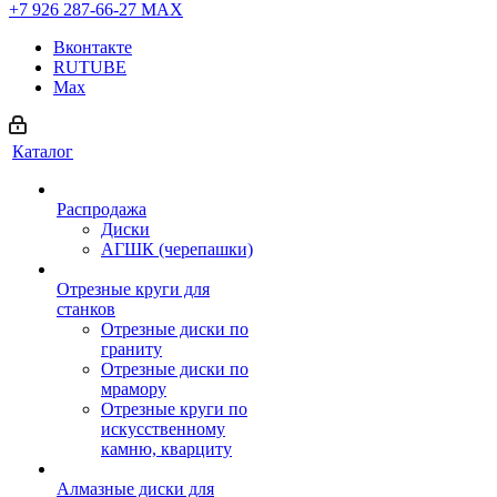
+7 926 287-66-27
МАХ
Вконтакте
RUTUBE
Max
Каталог
Распродажа
Диски
АГШК (черепашки)
Отрезные круги для
станков
Отрезные диски по
граниту
Отрезные диски по
мрамору
Отрезные круги по
искусственному
камню, кварциту
Алмазные диски для