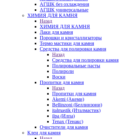
АГШК без охлаждения
АГШК универсальные
ХИМИЯ ДЛЯ КАМНЯ
Назад
ХИМИЯ ДЛЯ КАМНЯ
Лаки для камня
Порошки и кристаллизаторы
Термо мастики для камня
Средства для полировки камня
Назад
Средства для полировки камня
Полировальные пасты
Полироли
Воски
Пропитки для камня
Назад
Пропитки для камня
Akemi (Акеми)
Bellinzoni (Беллинзони)
italmastik (Италмастик)
ilpa (Илпа)
Tenax (Тенакс)
Очистители для камня
Клеи для камня
Назад