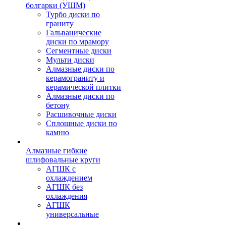
болгарки (УШМ)
Турбо диски по
граниту
Гальванические
диски по мрамору
Сегментные диски
Мульти диски
Алмазные диски по
керамограниту и
керамической плитки
Алмазные диски по
бетону
Расшивочные диски
Сплошные диски по
камню
Алмазные гибкие
шлифовальные круги
АГШК с
охлаждением
АГШК без
охлаждения
АГШК
универсальные