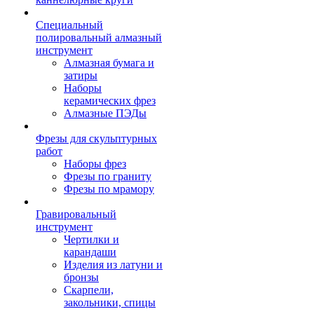
Специальный
полировальный алмазный
инструмент
Алмазная бумага и
затиры
Наборы
керамических фрез
Алмазные ПЭДы
Фрезы для скульптурных
работ
Наборы фрез
Фрезы по граниту
Фрезы по мрамору
Гравировальный
инструмент
Чертилки и
карандаши
Изделия из латуни и
бронзы
Скарпели,
закольники, спицы