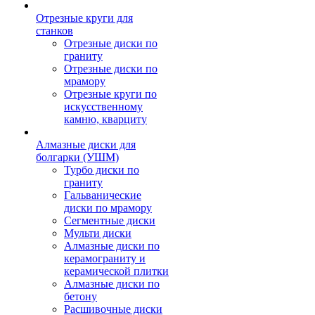
Отрезные круги для
станков
Отрезные диски по
граниту
Отрезные диски по
мрамору
Отрезные круги по
искусственному
камню, кварциту
Алмазные диски для
болгарки (УШМ)
Турбо диски по
граниту
Гальванические
диски по мрамору
Сегментные диски
Мульти диски
Алмазные диски по
керамограниту и
керамической плитки
Алмазные диски по
бетону
Расшивочные диски