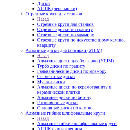
Диски
АГШК (черепашки)
Отрезные круги для станков
Назад
Отрезные круги для станков
Отрезные диски по граниту
Отрезные диски по мрамору
Отрезные круги по искусственному камню,
кварциту
Алмазные диски для болгарки (УШМ)
Назад
Алмазные диски для болгарки (УШМ)
Турбо диски по граниту
Гальванические диски по мрамору
Сегментные диски
Мульти диски
Алмазные диски по керамограниту и
керамической плитки
Алмазные диски по бетону
Расшивочные диски
Сплошные диски по камню
Алмазные гибкие шлифовальные круги
Назад
Алмазные гибкие шлифовальные круги
АГШК с охлаждением