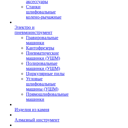
аксессуары
Станки
шлифовальные
колено-рычажные
Электро и
пневмоинструмент
Гравировальные
машинки
Кантофрезеры
Пневматические
машинки (УШМ)
Полировальные
машинки (УШМ)
Циркулярные пилы
Угловые
шлифовальные
машины (УШМ)
Прямошлифовальные
машинки
Изделия из камня
Алмазный инструмент