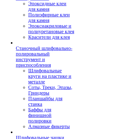
Эпоксидные клеи
для камня
Полиэфирные клеи
для камня
Эпоксиакриловые и
полиуретановые клея
Красители для клея
Станочный шлифовально-
полировальный
инструмент и
приспособления
Шлифовальные
круги на пластике и
металле
Соты, Треки, Эпазы,
Гриндеры
Планшайбы для
станка
Баффы для
финишной
полировки
Алмазные фикерты
Шлифовальные чашки