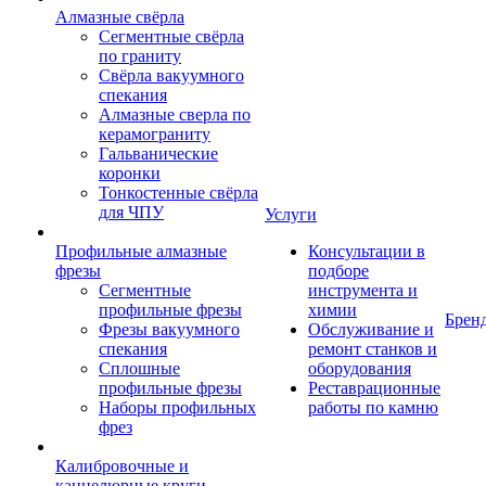
Алмазные свёрла
Сегментные свёрла
по граниту
Свёрла вакуумного
спекания
Алмазные сверла по
керамограниту
Гальванические
коронки
Тонкостенные свёрла
для ЧПУ
Услуги
Профильные алмазные
Консультации в
фрезы
подборе
Сегментные
инструмента и
профильные фрезы
химии
Брен
Фрезы вакуумного
Обслуживание и
спекания
ремонт станков и
Сплошные
оборудования
профильные фрезы
Реставрационные
Наборы профильных
работы по камню
фрез
Калибровочные и
каннелюрные круги