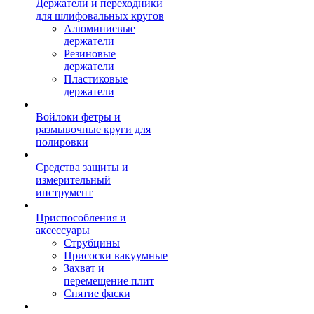
Держатели и переходники
для шлифовальных кругов
Алюминиевые
держатели
Резиновые
держатели
Пластиковые
держатели
Войлоки фетры и
размывочные круги для
полировки
Средства защиты и
измерительный
инструмент
Приспособления и
аксессуары
Струбцины
Присоски вакуумные
Захват и
перемещение плит
Снятие фаски