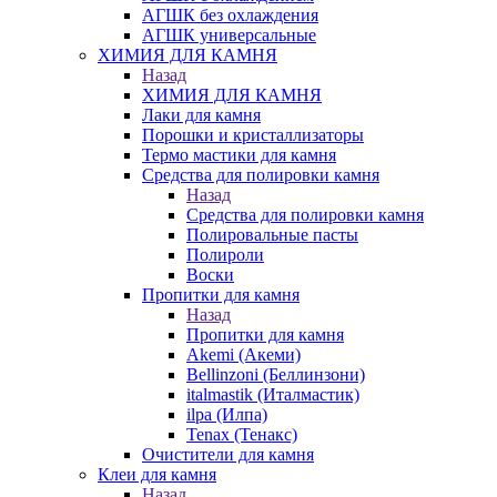
АГШК без охлаждения
АГШК универсальные
ХИМИЯ ДЛЯ КАМНЯ
Назад
ХИМИЯ ДЛЯ КАМНЯ
Лаки для камня
Порошки и кристаллизаторы
Термо мастики для камня
Средства для полировки камня
Назад
Средства для полировки камня
Полировальные пасты
Полироли
Воски
Пропитки для камня
Назад
Пропитки для камня
Akemi (Акеми)
Bellinzoni (Беллинзони)
italmastik (Италмастик)
ilpa (Илпа)
Tenax (Тенакс)
Очистители для камня
Клеи для камня
Назад