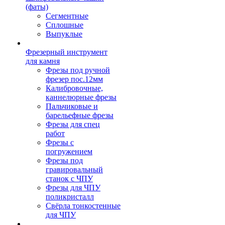
(фаты)
Сегментные
Сплошные
Выпуклые
Фрезерный инструмент
для камня
Фрезы под ручной
фрезер пос.12мм
Калибровочные,
каннелюрные фрезы
Пальчиковые и
барельефные фрезы
Фрезы для спец
работ
Фрезы с
погружением
Фрезы под
гравировальный
станок с ЧПУ
Фрезы для ЧПУ
поликристалл
Свёрла тонкостенные
для ЧПУ