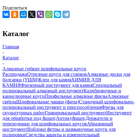
Поделиться
Каталог
Главная
-
Каталог
-
Алмазные гибкие шлифовальные круги
Распродажа
Отрезные круги для станков
Алмазные диски для
болгарки (УШМ)
Клеи для камня
ХИМИЯ ДЛЯ
КАМНЯ
Фрезерный инструмент для камня
Специальный
полировальный алмазный инструмент
Калибровочные и
каннелюрные круги
Профильные алмазные фрезы
Алмазные
свёрла
Шлифовальные чашки (фаты)
Станочный шлифовально-
полировальный инструмент и приспособления
Фрезы для
скульптурных работ
Гравировальный инструмент
Инструмент
для обработки под &quot;Антику&quot;
Держатели и
переходники для шлифовальных кругов
Абразивный
инструмент
Войлоки фетры и размывочные круги для
полировки
Средства защиты и измерительный