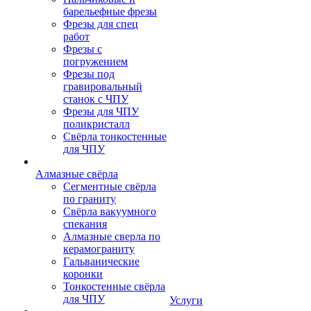
барельефные фрезы
Фрезы для спец
работ
Фрезы с
погружением
Фрезы под
гравировальный
станок с ЧПУ
Фрезы для ЧПУ
поликристалл
Свёрла тонкостенные
для ЧПУ
Алмазные свёрла
Сегментные свёрла
по граниту
Свёрла вакуумного
спекания
Алмазные сверла по
керамограниту
Гальванические
коронки
Тонкостенные свёрла
для ЧПУ
Услуги