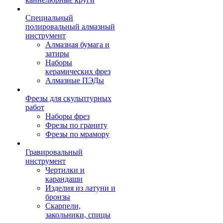
Специальный
полировальный алмазный
инструмент
Алмазная бумага и
затиры
Наборы
керамических фрез
Алмазные ПЭДы
Фрезы для скульптурных
работ
Наборы фрез
Фрезы по граниту
Фрезы по мрамору
Гравировальный
инструмент
Чертилки и
карандаши
Изделия из латуни и
бронзы
Скарпели,
закольники, спицы