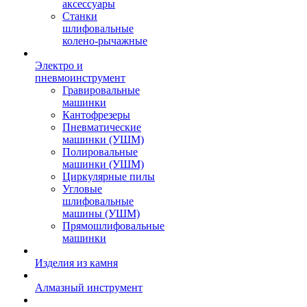
аксессуары
Станки
шлифовальные
колено-рычажные
Электро и
пневмоинструмент
Гравировальные
машинки
Кантофрезеры
Пневматические
машинки (УШМ)
Полировальные
машинки (УШМ)
Циркулярные пилы
Угловые
шлифовальные
машины (УШМ)
Прямошлифовальные
машинки
Изделия из камня
Алмазный инструмент