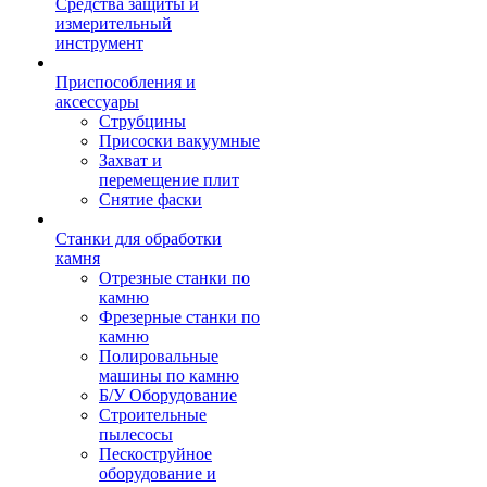
Средства защиты и
измерительный
инструмент
Приспособления и
аксессуары
Струбцины
Присоски вакуумные
Захват и
перемещение плит
Снятие фаски
Станки для обработки
камня
Отрезные станки по
камню
Фрезерные станки по
камню
Полировальные
машины по камню
Б/У Оборудование
Строительные
пылесосы
Пескоструйное
оборудование и