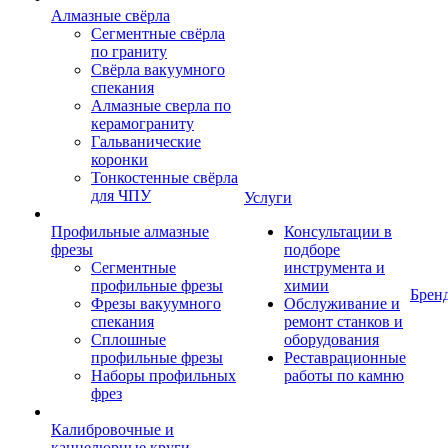
Алмазные свёрла
Сегментные свёрла
по граниту
Свёрла вакуумного
спекания
Алмазные сверла по
керамограниту
Гальванические
коронки
Тонкостенные свёрла
для ЧПУ
Услуги
Профильные алмазные
Консультации в
фрезы
подборе
Сегментные
инструмента и
профильные фрезы
химии
Брен
Фрезы вакуумного
Обслуживание и
спекания
ремонт станков и
Сплошные
оборудования
профильные фрезы
Реставрационные
Наборы профильных
работы по камню
фрез
Калибровочные и
каннелюрные круги