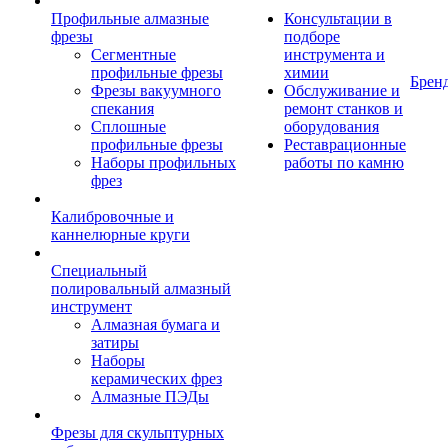
Профильные алмазные
Консультации в
фрезы
подборе
Сегментные
инструмента и
профильные фрезы
химии
Брен
Фрезы вакуумного
Обслуживание и
спекания
ремонт станков и
Сплошные
оборудования
профильные фрезы
Реставрационные
Наборы профильных
работы по камню
фрез
Калибровочные и
каннелюрные круги
Специальный
полировальный алмазный
инструмент
Алмазная бумага и
затиры
Наборы
керамических фрез
Алмазные ПЭДы
Фрезы для скульптурных