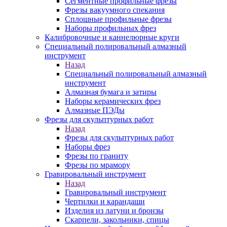
Сегментные профильные фрезы
Фрезы вакуумного спекания
Сплошные профильные фрезы
Наборы профильных фрез
Калибровочные и каннелюрные круги
Специальный полировальный алмазный
инструмент
Назад
Специальный полировальный алмазный
инструмент
Алмазная бумага и затиры
Наборы керамических фрез
Алмазные ПЭДы
Фрезы для скульптурных работ
Назад
Фрезы для скульптурных работ
Наборы фрез
Фрезы по граниту
Фрезы по мрамору
Гравировальный инструмент
Назад
Гравировальный инструмент
Чертилки и карандаши
Изделия из латуни и бронзы
Скарпели, закольники, спицы