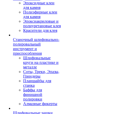
Эпоксидные клеи
для камня
Полиэфирные клеи
для камня
Эпоксиакриловые и
полиуретановые клея
Красители для клея
Станочный шлифовально-
полировальный
инструмент и
приспособления
Шлифовальные
круги на пластике и
металле
Соты, Треки, Эпазы,
Гриндеры
Планшайбы для
станка
Баффы для
финишной
полировки
Алмазные фикерты
Шлифовальные чашки