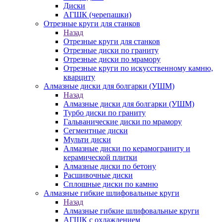
Диски
АГШК (черепашки)
Отрезные круги для станков
Назад
Отрезные круги для станков
Отрезные диски по граниту
Отрезные диски по мрамору
Отрезные круги по искусственному камню,
кварциту
Алмазные диски для болгарки (УШМ)
Назад
Алмазные диски для болгарки (УШМ)
Турбо диски по граниту
Гальванические диски по мрамору
Сегментные диски
Мульти диски
Алмазные диски по керамограниту и
керамической плитки
Алмазные диски по бетону
Расшивочные диски
Сплошные диски по камню
Алмазные гибкие шлифовальные круги
Назад
Алмазные гибкие шлифовальные круги
АГШК с охлаждением