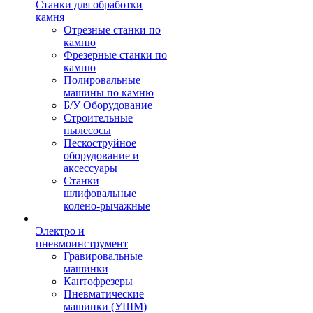
Станки для обработки
камня
Отрезные станки по
камню
Фрезерные станки по
камню
Полировальные
машины по камню
Б/У Оборудование
Строительные
пылесосы
Пескоструйное
оборудование и
аксессуары
Станки
шлифовальные
колено-рычажные
Электро и
пневмоинструмент
Гравировальные
машинки
Кантофрезеры
Пневматические
машинки (УШМ)