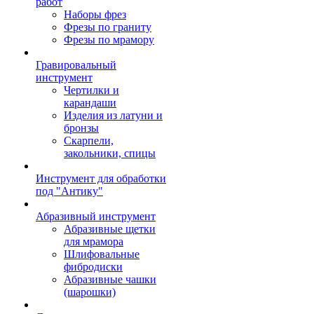
работ
Наборы фрез
Фрезы по граниту
Фрезы по мрамору
Гравировальный
инструмент
Чертилки и
карандаши
Изделия из латуни и
бронзы
Скарпели,
закольники, спицы
Инструмент для обработки
под "Антику"
Абразивный инструмент
Абразивные щетки
для мрамора
Шлифовальные
фибродиски
Абразивные чашки
(шарошки)