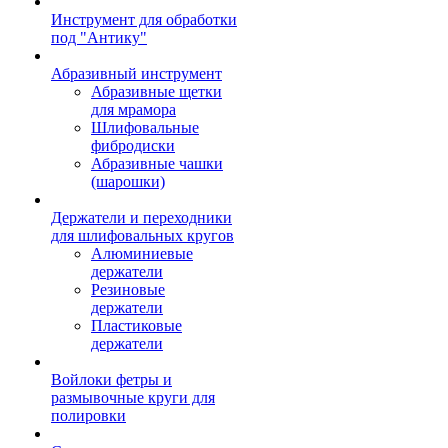
Инструмент для обработки
под "Антику"
Абразивный инструмент
Абразивные щетки
для мрамора
Шлифовальные
фибродиски
Абразивные чашки
(шарошки)
Держатели и переходники
для шлифовальных кругов
Алюминиевые
держатели
Резиновые
держатели
Пластиковые
держатели
Войлоки фетры и
размывочные круги для
полировки