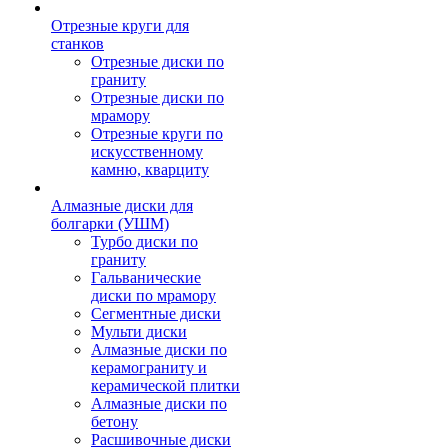
Отрезные круги для
станков
Отрезные диски по
граниту
Отрезные диски по
мрамору
Отрезные круги по
искусственному
камню, кварциту
Алмазные диски для
болгарки (УШМ)
Турбо диски по
граниту
Гальванические
диски по мрамору
Сегментные диски
Мульти диски
Алмазные диски по
керамограниту и
керамической плитки
Алмазные диски по
бетону
Расшивочные диски