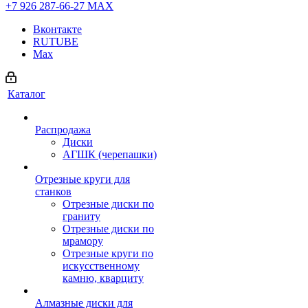
+7 926 287-66-27
МАХ
Вконтакте
RUTUBE
Max
Каталог
Распродажа
Диски
АГШК (черепашки)
Отрезные круги для
станков
Отрезные диски по
граниту
Отрезные диски по
мрамору
Отрезные круги по
искусственному
камню, кварциту
Алмазные диски для