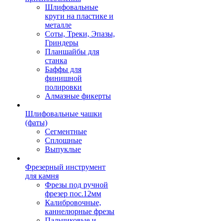
Шлифовальные
круги на пластике и
металле
Соты, Треки, Эпазы,
Гриндеры
Планшайбы для
станка
Баффы для
финишной
полировки
Алмазные фикерты
Шлифовальные чашки
(фаты)
Сегментные
Сплошные
Выпуклые
Фрезерный инструмент
для камня
Фрезы под ручной
фрезер пос.12мм
Калибровочные,
каннелюрные фрезы
Пальчиковые и