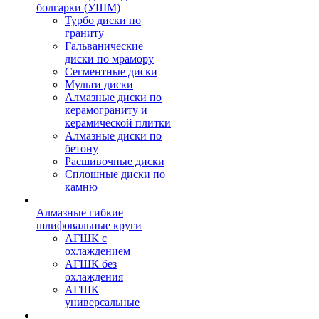
болгарки (УШМ)
Турбо диски по
граниту
Гальванические
диски по мрамору
Сегментные диски
Мульти диски
Алмазные диски по
керамограниту и
керамической плитки
Алмазные диски по
бетону
Расшивочные диски
Сплошные диски по
камню
Алмазные гибкие
шлифовальные круги
АГШК с
охлаждением
АГШК без
охлаждения
АГШК
универсальные