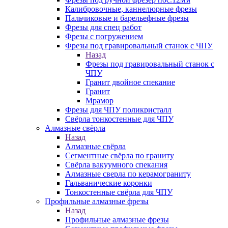
Калибровочные, каннелюрные фрезы
Пальчиковые и барельефные фрезы
Фрезы для спец работ
Фрезы с погружением
Фрезы под гравировальный станок с ЧПУ
Назад
Фрезы под гравировальный станок с
ЧПУ
Гранит двойное спекание
Гранит
Мрамор
Фрезы для ЧПУ поликристалл
Свёрла тонкостенные для ЧПУ
Алмазные свёрла
Назад
Алмазные свёрла
Сегментные свёрла по граниту
Свёрла вакуумного спекания
Алмазные сверла по керамограниту
Гальванические коронки
Тонкостенные свёрла для ЧПУ
Профильные алмазные фрезы
Назад
Профильные алмазные фрезы