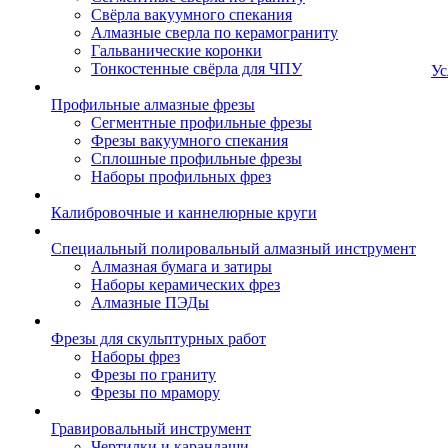
Свёрла вакуумного спекания
Алмазные сверла по керамограниту
Гальванические коронки
Тонкостенные свёрла для ЧПУ
Ус
Профильные алмазные фрезы
Сегментные профильные фрезы
Фрезы вакуумного спекания
Сплошные профильные фрезы
Наборы профильных фрез
Калибровочные и каннелюрные круги
Специальный полировальный алмазный инструмент
Алмазная бумага и затиры
Наборы керамических фрез
Алмазные ПЭДы
Фрезы для скульптурных работ
Наборы фрез
Фрезы по граниту
Фрезы по мрамору
Гравировальный инструмент
Чертилки и карандаши