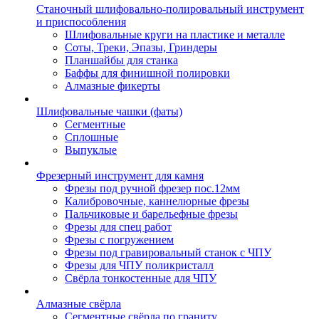
Станочный шлифовально-полировальный инструмент
и приспособления
Шлифовальные круги на пластике и металле
Соты, Треки, Эпазы, Гриндеры
Планшайбы для станка
Баффы для финишной полировки
Алмазные фикерты
Шлифовальные чашки (фаты)
Сегментные
Сплошные
Выпуклые
Фрезерный инструмент для камня
Фрезы под ручной фрезер пос.12мм
Калибровочные, каннелюрные фрезы
Пальчиковые и барельефные фрезы
Фрезы для спец работ
Фрезы с погружением
Фрезы под гравировальный станок с ЧПУ
Фрезы для ЧПУ поликристалл
Свёрла тонкостенные для ЧПУ
Алмазные свёрла
Сегментные свёрла по граниту