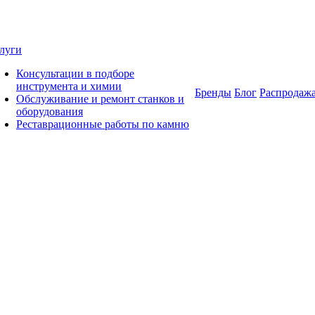
луги
Консультации в подборе
инструмента и химии
Бренды
Блог
Распродаж
Обслуживание и ремонт станков и
оборудования
Реставрационные работы по камню