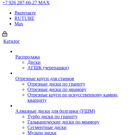
+7 926 287-66-27
МАХ
Вконтакте
RUTUBE
Max
Каталог
Распродажа
Диски
АГШК (черепашки)
Отрезные круги для станков
Отрезные диски по граниту
Отрезные диски по мрамору
Отрезные круги по искусственному камню,
кварциту
Алмазные диски для болгарки (УШМ)
Турбо диски по граниту
Гальванические диски по мрамору
Сегментные диски
Мульти диски