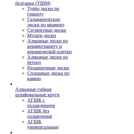
болгарки (УШМ)
Турбо диски по
граниту
Гальванические
диски по мрамору
Сегментные диски
Мульти диски
Алмазные диски по
керамограниту и
керамической плитки
Алмазные диски по
бетону
Расшивочные диски
Сплошные диски по
камню
Алмазные гибкие
шлифовальные круги
АГШК с
охлаждением
АГШК без
охлаждения
АГШК
универсальные