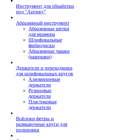
Инструмент для обработки
под "Антику"
Абразивный инструмент
Абразивные щетки
для мрамора
Шлифовальные
фибродиски
Абразивные чашки
(шарошки)
Держатели и переходники
для шлифовальных кругов
Алюминиевые
держатели
Резиновые
держатели
Пластиковые
держатели
Войлоки фетры и
размывочные круги для
полировки