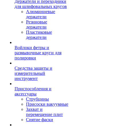
Держатели и переходники
для шлифовальных кругов
Алюминиевые
держатели
Резиновые
держатели
Пластиковые
держатели
Войлоки фетры и
размывочные круги для
полировки
Средства защиты и
измерительный
инструмент
Приспособления и
аксессуары
Струбцины
Присоски вакуумные
Захват и
перемещение плит
Снятие фаски