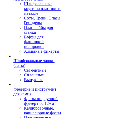
Шлифовальные
круги на пластике и
металле
Соты, Треки, Эпазы,
Гриндеры
Планшайбы для
станка
Баффы для
финишной
полировки
Алмазные фикерты
Шлифовальные чашки
(фаты)
Сегментные
Сплошные
Выпуклые
Фрезерный инструмент
для камня
Фрезы под ручной
фрезер пос.12мм
Калибровочные,
каннелюрные фрезы
Пальчиковые и