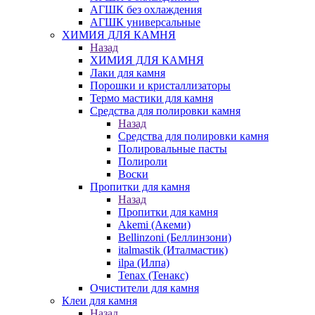
АГШК без охлаждения
АГШК универсальные
ХИМИЯ ДЛЯ КАМНЯ
Назад
ХИМИЯ ДЛЯ КАМНЯ
Лаки для камня
Порошки и кристаллизаторы
Термо мастики для камня
Средства для полировки камня
Назад
Средства для полировки камня
Полировальные пасты
Полироли
Воски
Пропитки для камня
Назад
Пропитки для камня
Akemi (Акеми)
Bellinzoni (Беллинзони)
italmastik (Италмастик)
ilpa (Илпа)
Tenax (Тенакс)
Очистители для камня
Клеи для камня
Назад