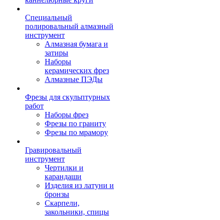
Специальный
полировальный алмазный
инструмент
Алмазная бумага и
затиры
Наборы
керамических фрез
Алмазные ПЭДы
Фрезы для скульптурных
работ
Наборы фрез
Фрезы по граниту
Фрезы по мрамору
Гравировальный
инструмент
Чертилки и
карандаши
Изделия из латуни и
бронзы
Скарпели,
закольники, спицы