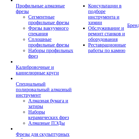
Профильные алмазные
Консультации в
фрезы
подборе
Сегментные
инструмента и
профильные фрезы
химии
Брен
Фрезы вакуумного
Обслуживание и
спекания
ремонт станков и
Сплошные
оборудования
профильные фрезы
Реставрационные
Наборы профильных
работы по камню
фрез
Калибровочные и
каннелюрные круги
Специальный
полировальный алмазный
инструмент
Алмазная бумага и
затиры
Наборы
керамических фрез
Алмазные ПЭДы
Фрезы для скульптурных