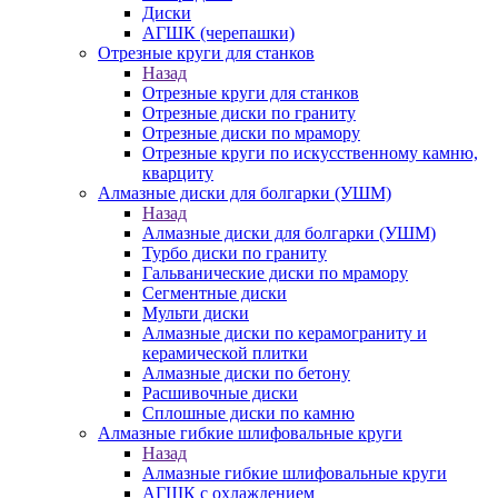
Диски
АГШК (черепашки)
Отрезные круги для станков
Назад
Отрезные круги для станков
Отрезные диски по граниту
Отрезные диски по мрамору
Отрезные круги по искусственному камню,
кварциту
Алмазные диски для болгарки (УШМ)
Назад
Алмазные диски для болгарки (УШМ)
Турбо диски по граниту
Гальванические диски по мрамору
Сегментные диски
Мульти диски
Алмазные диски по керамограниту и
керамической плитки
Алмазные диски по бетону
Расшивочные диски
Сплошные диски по камню
Алмазные гибкие шлифовальные круги
Назад
Алмазные гибкие шлифовальные круги
АГШК с охлаждением