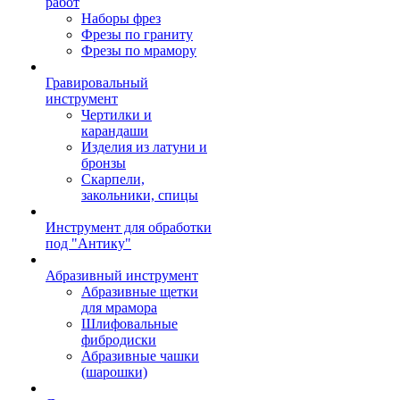
работ
Наборы фрез
Фрезы по граниту
Фрезы по мрамору
Гравировальный
инструмент
Чертилки и
карандаши
Изделия из латуни и
бронзы
Скарпели,
закольники, спицы
Инструмент для обработки
под "Антику"
Абразивный инструмент
Абразивные щетки
для мрамора
Шлифовальные
фибродиски
Абразивные чашки
(шарошки)