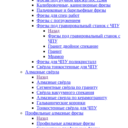
Калибровочные, каннелюрные фрезы
Пальчиковые и барельефные фрезы
Фрезы для спец работ
Фрезы с погружением
Фрезы под гравировальный станок с ЧПУ
Назад
Фрезы под гравировальный станок с
ЧПУ
Гранит двойное спекание
Гранит
Мрамор
Фрезы для ЧПУ поликристалл
Свёрла тонкостенные для ЧПУ
Алмазные свёрла
Назад
Алмазные свёрла
Сегментные свёрла по граниту
Свёрла вакуумного спекания
Алмазные сверла по керамограниту
Гальванические коронки
Тонкостенные свёрла для ЧПУ
Профильные алмазные фрезы
Назад
Профильные алмазные фрезы