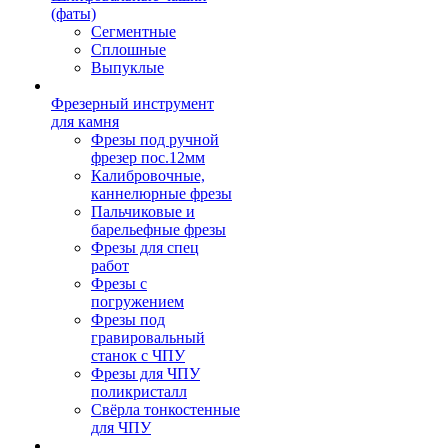
(фаты)
Сегментные
Сплошные
Выпуклые
Фрезерный инструмент
для камня
Фрезы под ручной
фрезер пос.12мм
Калибровочные,
каннелюрные фрезы
Пальчиковые и
барельефные фрезы
Фрезы для спец
работ
Фрезы с
погружением
Фрезы под
гравировальный
станок с ЧПУ
Фрезы для ЧПУ
поликристалл
Свёрла тонкостенные
для ЧПУ