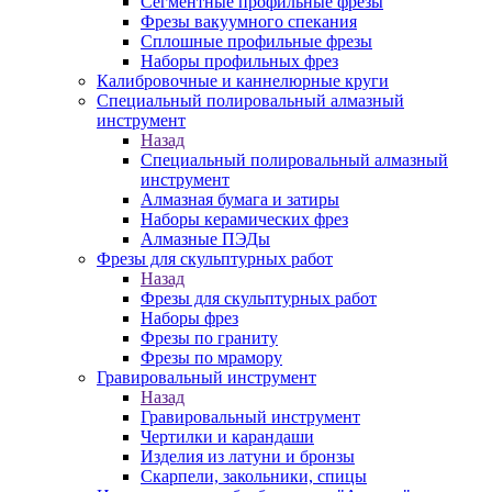
Сегментные профильные фрезы
Фрезы вакуумного спекания
Сплошные профильные фрезы
Наборы профильных фрез
Калибровочные и каннелюрные круги
Специальный полировальный алмазный
инструмент
Назад
Специальный полировальный алмазный
инструмент
Алмазная бумага и затиры
Наборы керамических фрез
Алмазные ПЭДы
Фрезы для скульптурных работ
Назад
Фрезы для скульптурных работ
Наборы фрез
Фрезы по граниту
Фрезы по мрамору
Гравировальный инструмент
Назад
Гравировальный инструмент
Чертилки и карандаши
Изделия из латуни и бронзы
Скарпели, закольники, спицы