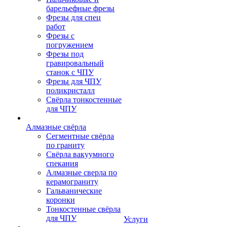
барельефные фрезы
Фрезы для спец
работ
Фрезы с
погружением
Фрезы под
гравировальный
станок с ЧПУ
Фрезы для ЧПУ
поликристалл
Свёрла тонкостенные
для ЧПУ
Алмазные свёрла
Сегментные свёрла
по граниту
Свёрла вакуумного
спекания
Алмазные сверла по
керамограниту
Гальванические
коронки
Тонкостенные свёрла
для ЧПУ
Услуги