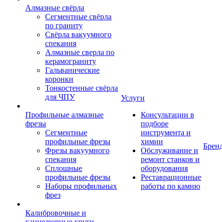
Алмазные свёрла
Сегментные свёрла
по граниту
Свёрла вакуумного
спекания
Алмазные сверла по
керамограниту
Гальванические
коронки
Тонкостенные свёрла
для ЧПУ
Услуги
Профильные алмазные
Консультации в
фрезы
подборе
Сегментные
инструмента и
профильные фрезы
химии
Брен
Фрезы вакуумного
Обслуживание и
спекания
ремонт станков и
Сплошные
оборудования
профильные фрезы
Реставрационные
Наборы профильных
работы по камню
фрез
Калибровочные и
каннелюрные круги