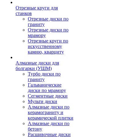
Отрезные круги для
станков
Отрезные диски по
граниту
Отрезные диски по
мрамору
Отрезные круги по
искусственному
камню, кварциту
Алмазные диски для
болгарки (УШМ)
Турбо диски по
граниту
Гальванические
диски по мрамору
Сегментные диски
Мульти диски
Алмазные диски по
керамограниту и
керамической плитки
Алмазные диски по
бетону
Расшивочные диски