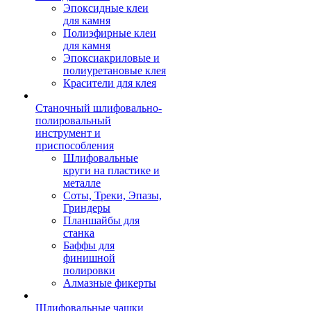
Эпоксидные клеи
для камня
Полиэфирные клеи
для камня
Эпоксиакриловые и
полиуретановые клея
Красители для клея
Станочный шлифовально-
полировальный
инструмент и
приспособления
Шлифовальные
круги на пластике и
металле
Соты, Треки, Эпазы,
Гриндеры
Планшайбы для
станка
Баффы для
финишной
полировки
Алмазные фикерты
Шлифовальные чашки