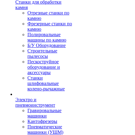
Станки для обработки
камня
Отрезные станки по
камню
Фрезерные станки по
камню
Полировальные
машины по камню
Б/У Оборудование
Строительные
пылесосы
Пескоструйное
оборудование и
аксессуары
Станки
шлифовальные
колено-рычажные
Электро и
пневмоинструмент
Гравировальные
машинки
Кантофрезеры
Пневматические
машинки (УШМ)