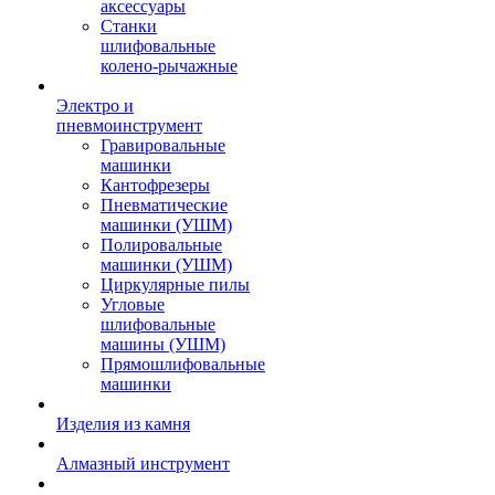
аксессуары
Станки
шлифовальные
колено-рычажные
Электро и
пневмоинструмент
Гравировальные
машинки
Кантофрезеры
Пневматические
машинки (УШМ)
Полировальные
машинки (УШМ)
Циркулярные пилы
Угловые
шлифовальные
машины (УШМ)
Прямошлифовальные
машинки
Изделия из камня
Алмазный инструмент