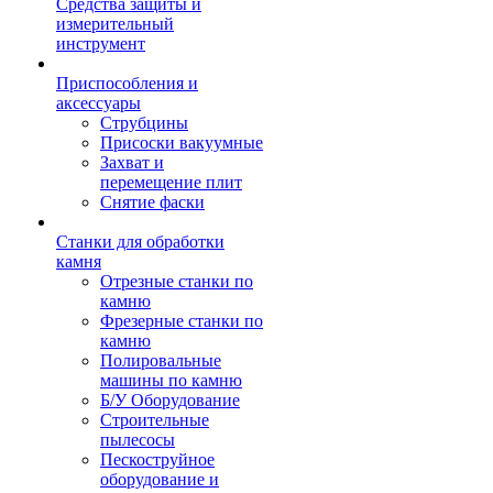
Средства защиты и
измерительный
инструмент
Приспособления и
аксессуары
Струбцины
Присоски вакуумные
Захват и
перемещение плит
Снятие фаски
Станки для обработки
камня
Отрезные станки по
камню
Фрезерные станки по
камню
Полировальные
машины по камню
Б/У Оборудование
Строительные
пылесосы
Пескоструйное
оборудование и