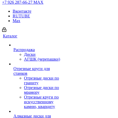
+7 926 287-66-27
МАХ
Вконтакте
RUTUBE
Max
Каталог
Распродажа
Диски
АГШК (черепашки)
Отрезные круги для
станков
Отрезные диски по
граниту
Отрезные диски по
мрамору
Отрезные круги по
искусственному
камню, кварциту
Алмазные диски для