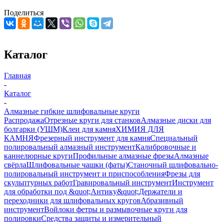
Поделиться
Каталог
Главная
-
Каталог
-
Алмазные гибкие шлифовальные круги
Распродажа
Отрезные круги для станков
Алмазные диски для
болгарки (УШМ)
Клеи для камня
ХИМИЯ ДЛЯ
КАМНЯ
Фрезерный инструмент для камня
Специальный
полировальный алмазный инструмент
Калибровочные и
каннелюрные круги
Профильные алмазные фрезы
Алмазные
свёрла
Шлифовальные чашки (фаты)
Станочный шлифовально-
полировальный инструмент и приспособления
Фрезы для
скульптурных работ
Гравировальный инструмент
Инструмент
для обработки под &quot;Антику&quot;
Держатели и
переходники для шлифовальных кругов
Абразивный
инструмент
Войлоки фетры и размывочные круги для
полировки
Средства защиты и измерительный