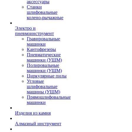
аксессуары
Станки
шлифовальные
колено-рычажные
Электро и
пневмоинструмент
Гравировальные
машинки
Кантофрезеры
Пневматические
машинки (УШМ)
Полировальные
машинки (УШМ)
Циркулярные пилы
Угловые
шлифовальные
машины (УШМ)
Прямошлифовальные
машинки
Изделия из камня
Алмазный инструмент