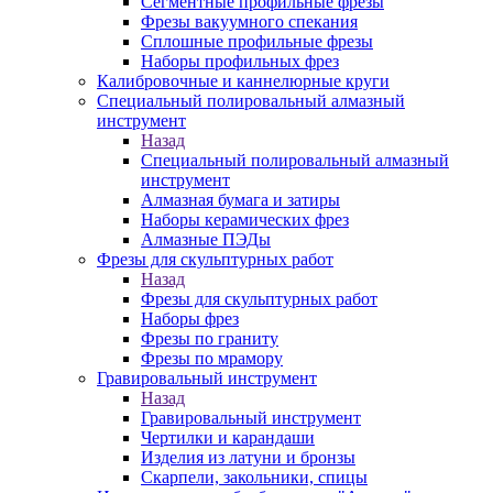
Сегментные профильные фрезы
Фрезы вакуумного спекания
Сплошные профильные фрезы
Наборы профильных фрез
Калибровочные и каннелюрные круги
Специальный полировальный алмазный
инструмент
Назад
Специальный полировальный алмазный
инструмент
Алмазная бумага и затиры
Наборы керамических фрез
Алмазные ПЭДы
Фрезы для скульптурных работ
Назад
Фрезы для скульптурных работ
Наборы фрез
Фрезы по граниту
Фрезы по мрамору
Гравировальный инструмент
Назад
Гравировальный инструмент
Чертилки и карандаши
Изделия из латуни и бронзы
Скарпели, закольники, спицы