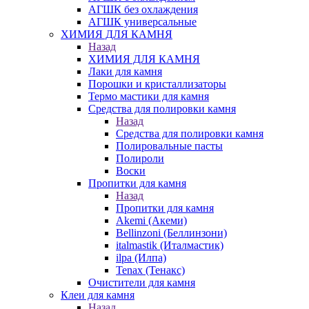
АГШК без охлаждения
АГШК универсальные
ХИМИЯ ДЛЯ КАМНЯ
Назад
ХИМИЯ ДЛЯ КАМНЯ
Лаки для камня
Порошки и кристаллизаторы
Термо мастики для камня
Средства для полировки камня
Назад
Средства для полировки камня
Полировальные пасты
Полироли
Воски
Пропитки для камня
Назад
Пропитки для камня
Akemi (Акеми)
Bellinzoni (Беллинзони)
italmastik (Италмастик)
ilpa (Илпа)
Tenax (Тенакс)
Очистители для камня
Клеи для камня
Назад