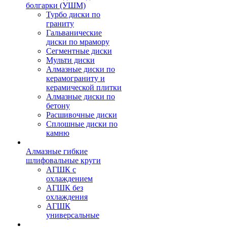
болгарки (УШМ)
Турбо диски по
граниту
Гальванические
диски по мрамору
Сегментные диски
Мульти диски
Алмазные диски по
керамограниту и
керамической плитки
Алмазные диски по
бетону
Расшивочные диски
Сплошные диски по
камню
Алмазные гибкие
шлифовальные круги
АГШК с
охлаждением
АГШК без
охлаждения
АГШК
универсальные