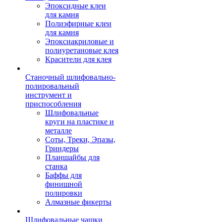
Эпоксидные клеи
для камня
Полиэфирные клеи
для камня
Эпоксиакриловые и
полиуретановые клея
Красители для клея
Станочный шлифовально-
полировальный
инструмент и
приспособления
Шлифовальные
круги на пластике и
металле
Соты, Треки, Эпазы,
Гриндеры
Планшайбы для
станка
Баффы для
финишной
полировки
Алмазные фикерты
Шлифовальные чашки