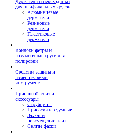
Держатели и переходники
для шлифовальных кругов
Алюминиевые
держатели
Резиновые
держатели
Пластиковые
держатели
Войлоки фетры и
размывочные круги для
полировки
Средства защиты и
измерительный
инструмент
Приспособления и
аксессуары
Струбцины
Присоски вакуумные
Захват и
перемещение плит
Снятие фаски