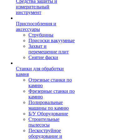
Средства защиты и
измерительный
инструмент
Приспособления и
аксессуары
Струбцины
Присоски вакуумные
Захват и
перемещение плит
Снятие фаски
Станки для обработки
камня
Отрезные станки по
камню
Фрезерные станки по
камню
Полировальные
машины по камню
Б/У Оборудование
Строительные
пылесосы
Пескоструйное
оборудование и