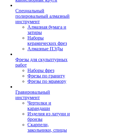
Специальный
полировальный алмазный
инструмент
Алмазная бумага и
затиры
Наборы
керамических фрез
Алмазные ПЭДы
Фрезы для скульптурных
работ
Наборы фрез
Фрезы по граниту
Фрезы по мрамору
Гравировальный
инструмент
Чертилки и
карандаши
Изделия из латуни и
бронзы
Скарпели,
закольники, спицы