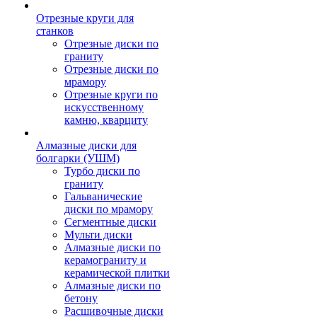
Отрезные круги для
станков
Отрезные диски по
граниту
Отрезные диски по
мрамору
Отрезные круги по
искусственному
камню, кварциту
Алмазные диски для
болгарки (УШМ)
Турбо диски по
граниту
Гальванические
диски по мрамору
Сегментные диски
Мульти диски
Алмазные диски по
керамограниту и
керамической плитки
Алмазные диски по
бетону
Расшивочные диски