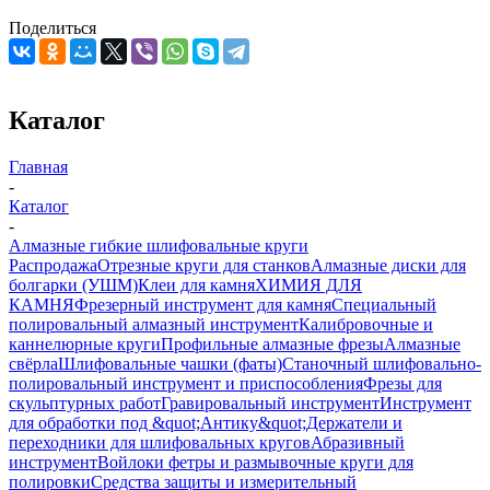
Поделиться
Каталог
Главная
-
Каталог
-
Алмазные гибкие шлифовальные круги
Распродажа
Отрезные круги для станков
Алмазные диски для
болгарки (УШМ)
Клеи для камня
ХИМИЯ ДЛЯ
КАМНЯ
Фрезерный инструмент для камня
Специальный
полировальный алмазный инструмент
Калибровочные и
каннелюрные круги
Профильные алмазные фрезы
Алмазные
свёрла
Шлифовальные чашки (фаты)
Станочный шлифовально-
полировальный инструмент и приспособления
Фрезы для
скульптурных работ
Гравировальный инструмент
Инструмент
для обработки под &quot;Антику&quot;
Держатели и
переходники для шлифовальных кругов
Абразивный
инструмент
Войлоки фетры и размывочные круги для
полировки
Средства защиты и измерительный