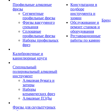
Профильные алмазные
Консультации в
фрезы
подборе
Сегментные
инструмента и
профильные фрезы
химии
Брен
Фрезы вакуумного
Обслуживание и
спекания
ремонт станков и
Сплошные
оборудования
профильные фрезы
Реставрационные
Наборы профильных
работы по камню
фрез
Калибровочные и
каннелюрные круги
Специальный
полировальный алмазный
инструмент
Алмазная бумага и
затиры
Наборы
керамических фрез
Алмазные ПЭДы
Фрезы для скульптурных