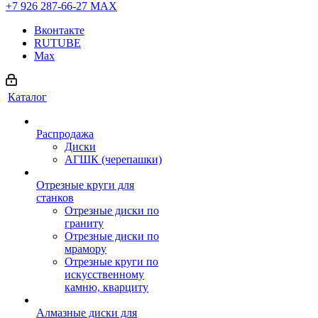
+7 926 287-66-27
МАХ
Вконтакте
RUTUBE
Max
Каталог
Распродажа
Диски
АГШК (черепашки)
Отрезные круги для
станков
Отрезные диски по
граниту
Отрезные диски по
мрамору
Отрезные круги по
искусственному
камню, кварциту
Алмазные диски для