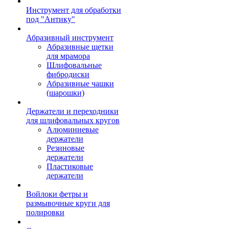
Инструмент для обработки
под "Антику"
Абразивный инструмент
Абразивные щетки
для мрамора
Шлифовальные
фибродиски
Абразивные чашки
(шарошки)
Держатели и переходники
для шлифовальных кругов
Алюминиевые
держатели
Резиновые
держатели
Пластиковые
держатели
Войлоки фетры и
размывочные круги для
полировки