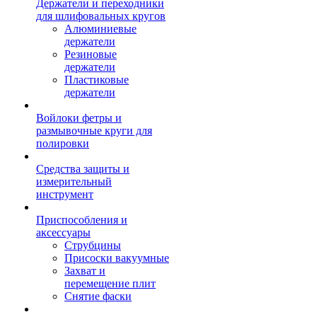
Держатели и переходники
для шлифовальных кругов
Алюминиевые
держатели
Резиновые
держатели
Пластиковые
держатели
Войлоки фетры и
размывочные круги для
полировки
Средства защиты и
измерительный
инструмент
Приспособления и
аксессуары
Струбцины
Присоски вакуумные
Захват и
перемещение плит
Снятие фаски