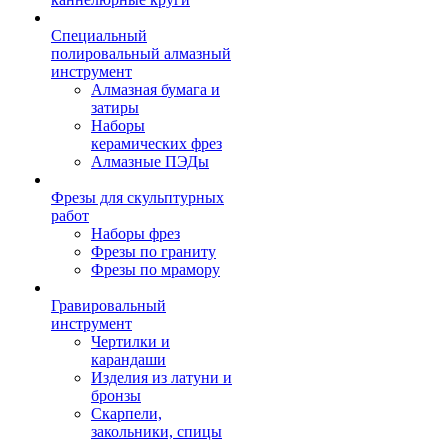
Специальный
полировальный алмазный
инструмент
Алмазная бумага и
затиры
Наборы
керамических фрез
Алмазные ПЭДы
Фрезы для скульптурных
работ
Наборы фрез
Фрезы по граниту
Фрезы по мрамору
Гравировальный
инструмент
Чертилки и
карандаши
Изделия из латуни и
бронзы
Скарпели,
закольники, спицы