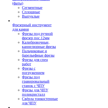
(фаты)
Сегментные
Сплошные
Выпуклые
Фрезерный инструмент
для камня
Фрезы под ручной
фрезер пос.12мм
Калибровочные,
каннелюрные фрезы
Пальчиковые и
барельефные фрезы
Фрезы для спец
работ
Фрезы с
погружением
Фрезы под
гравировальный
станок с ЧПУ
Фрезы для ЧПУ
поликристалл
Свёрла тонкостенные
для ЧПУ