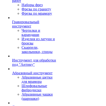
работ
Наборы фрез
Фрезы по граниту
Фрезы по мрамору
Гравировальный
инструмент
Чертилки и
карандаши
Изделия из латуни и
бронзы
Скарпели,
закольники, спицы
Инструмент для обработки
под "Антику"
Абразивный инструмент
Абразивные щетки
для мрамора
Шлифовальные
фибродиски
Абразивные чашки
(шарошки)