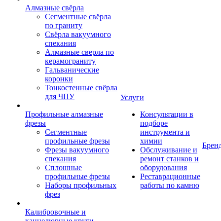
Алмазные свёрла
Сегментные свёрла
по граниту
Свёрла вакуумного
спекания
Алмазные сверла по
керамограниту
Гальванические
коронки
Тонкостенные свёрла
для ЧПУ
Услуги
Профильные алмазные
Консультации в
фрезы
подборе
Сегментные
инструмента и
профильные фрезы
химии
Брен
Фрезы вакуумного
Обслуживание и
спекания
ремонт станков и
Сплошные
оборудования
профильные фрезы
Реставрационные
Наборы профильных
работы по камню
фрез
Калибровочные и
каннелюрные круги