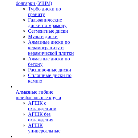
болгарки (УШМ)
Турбо диски по
граниту
Гальванические
диски по мрамору
Сегментные диски
Мульти диски
Алмазные диски по
керамограниту и
керамической плитки
Алмазные диски по
бетону
Расшивочные диски
Сплошные диски по
камню
Алмазные гибкие
шлифовальные круги
АГШК с
охлаждением
АГШК без
охлаждения
АГШК
универсальные