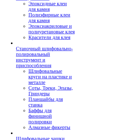
Эпоксидные клеи
для камня
Полиэфирные клеи
для камня
Эпоксиакриловые и
полиуретановые клея
Красители для клея
Станочный шлифовально-
полировальный
инструмент и
приспособления
Шлифовальные
круги на пластике и
металле
Соты, Треки, Эпазы,
Гриндеры
Планшайбы для
станка
Баффы для
финишной
полировки
Алмазные фикерты
Шлифовальные чашки