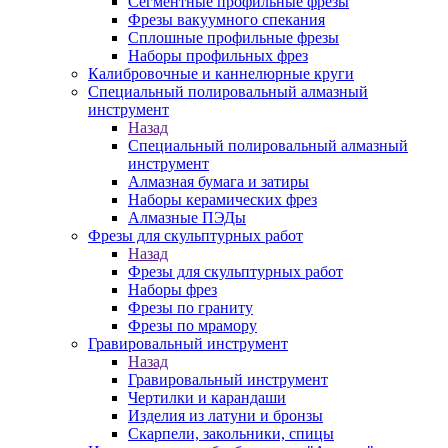
Сегментные профильные фрезы
Фрезы вакуумного спекания
Сплошные профильные фрезы
Наборы профильных фрез
Калибровочные и каннелюрные круги
Специальный полировальный алмазный
инструмент
Назад
Специальный полировальный алмазный
инструмент
Алмазная бумага и затиры
Наборы керамических фрез
Алмазные ПЭДы
Фрезы для скульптурных работ
Назад
Фрезы для скульптурных работ
Наборы фрез
Фрезы по граниту
Фрезы по мрамору
Гравировальный инструмент
Назад
Гравировальный инструмент
Чертилки и карандаши
Изделия из латуни и бронзы
Скарпели, закольники, спицы