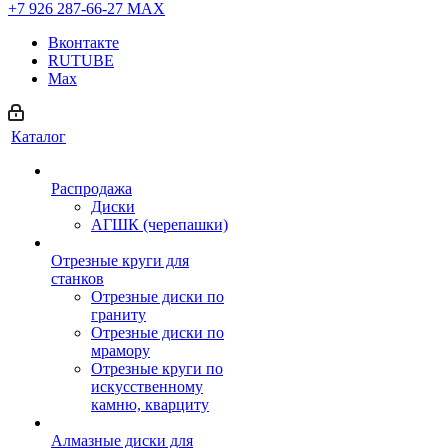
+7 926 287-66-27
МАХ
Вконтакте
RUTUBE
Max
Каталог
Распродажа
Диски
АГШК (черепашки)
Отрезные круги для
станков
Отрезные диски по
граниту
Отрезные диски по
мрамору
Отрезные круги по
искусственному
камню, кварциту
Алмазные диски для