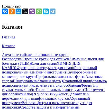
Поделиться
Каталог
Главная
-
Каталог
-
Алмазные гибкие шлифовальные круги
Распродажа
Отрезные круги для станков
Алмазные диски для
болгарки (УШМ)
Клеи для камня
ХИМИЯ ДЛЯ
КАМНЯ
Фрезерный инструмент для камня
Специальный
полировальный алмазный инструмент
Калибровочные и
каннелюрные круги
Профильные алмазные фрезы
Алмазные
свёрла
Шлифовальные чашки (фаты)
Станочный шлифовально-
полировальный инструмент и приспособления
Фрезы для
скульптурных работ
Гравировальный инструмент
Инструмент
для обработки под &quot;Антику&quot;
Держатели и
переходники для шлифовальных кругов
Абразивный
инструмент
Войлоки фетры и размывочные круги для
полировки
Средства защиты и измерительный