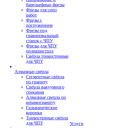
барельефные фрезы
Фрезы для спец
работ
Фрезы с
погружением
Фрезы под
гравировальный
станок с ЧПУ
Фрезы для ЧПУ
поликристалл
Свёрла тонкостенные
для ЧПУ
Алмазные свёрла
Сегментные свёрла
по граниту
Свёрла вакуумного
спекания
Алмазные сверла по
керамограниту
Гальванические
коронки
Тонкостенные свёрла
для ЧПУ
Услуги