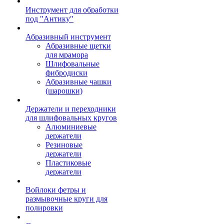
Инструмент для обработки
под "Антику"
Абразивный инструмент
Абразивные щетки
для мрамора
Шлифовальные
фибродиски
Абразивные чашки
(шарошки)
Держатели и переходники
для шлифовальных кругов
Алюминиевые
держатели
Резиновые
держатели
Пластиковые
держатели
Войлоки фетры и
размывочные круги для
полировки