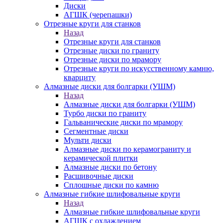
Диски
АГШК (черепашки)
Отрезные круги для станков
Назад
Отрезные круги для станков
Отрезные диски по граниту
Отрезные диски по мрамору
Отрезные круги по искусственному камню,
кварциту
Алмазные диски для болгарки (УШМ)
Назад
Алмазные диски для болгарки (УШМ)
Турбо диски по граниту
Гальванические диски по мрамору
Сегментные диски
Мульти диски
Алмазные диски по керамограниту и
керамической плитки
Алмазные диски по бетону
Расшивочные диски
Сплошные диски по камню
Алмазные гибкие шлифовальные круги
Назад
Алмазные гибкие шлифовальные круги
АГШК с охлаждением