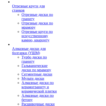
Отрезные круги для
станков
Отрезные диски по
граниту
Отрезные диски по
мрамору
Отрезные круги по
искусственному
камню, кварциту
Алмазные диски для
болгарки (УШМ)
Турбо диски по
граниту
Гальванические
диски по мрамору
Сегментные диски
Мульти диски
Алмазные диски по
керамограниту и
керамической плитки
Алмазные диски по
бетону
Расшивочные диски