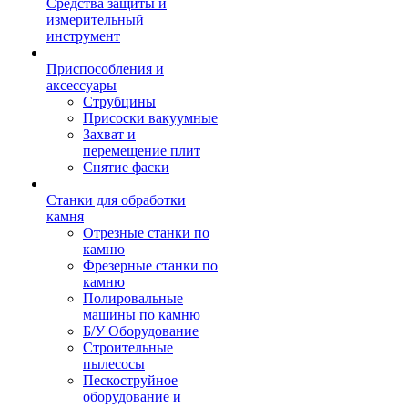
Средства защиты и
измерительный
инструмент
Приспособления и
аксессуары
Струбцины
Присоски вакуумные
Захват и
перемещение плит
Снятие фаски
Станки для обработки
камня
Отрезные станки по
камню
Фрезерные станки по
камню
Полировальные
машины по камню
Б/У Оборудование
Строительные
пылесосы
Пескоструйное
оборудование и