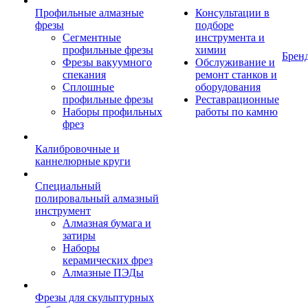
Профильные алмазные
Консультации в
фрезы
подборе
Сегментные
инструмента и
профильные фрезы
химии
Брен
Фрезы вакуумного
Обслуживание и
спекания
ремонт станков и
Сплошные
оборудования
профильные фрезы
Реставрационные
Наборы профильных
работы по камню
фрез
Калибровочные и
каннелюрные круги
Специальный
полировальный алмазный
инструмент
Алмазная бумага и
затиры
Наборы
керамических фрез
Алмазные ПЭДы
Фрезы для скульптурных