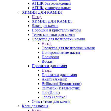
АГШК без охлаждения
АГШК универсальные
ХИМИЯ ДЛЯ КАМНЯ
Назад
ХИМИЯ ДЛЯ КАМНЯ
Лаки для камня
Порошки и кристаллизаторы
Термо мастики для камня
Средства для полировки камня
Назад
Средства для полировки камня
Полировальные пасты
Полироли
Воски
Пропитки для камня
Назад
Пропитки для камня
Akemi (Акеми)
Bellinzoni (Беллинзони)
italmastik (Италмастик)
ilpa (Илпа)
Tenax (Тенакс)
Очистители для камня
Клеи для камня
Назад