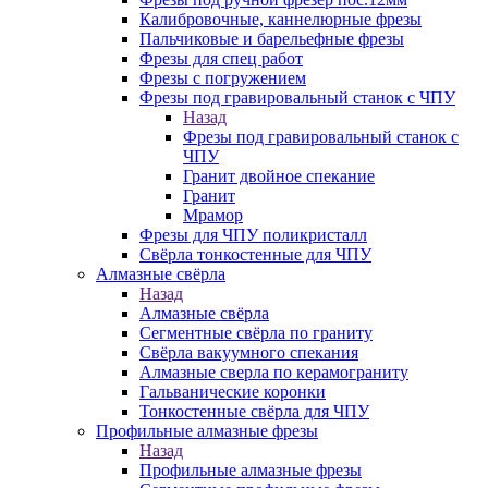
Калибровочные, каннелюрные фрезы
Пальчиковые и барельефные фрезы
Фрезы для спец работ
Фрезы с погружением
Фрезы под гравировальный станок с ЧПУ
Назад
Фрезы под гравировальный станок с
ЧПУ
Гранит двойное спекание
Гранит
Мрамор
Фрезы для ЧПУ поликристалл
Свёрла тонкостенные для ЧПУ
Алмазные свёрла
Назад
Алмазные свёрла
Сегментные свёрла по граниту
Свёрла вакуумного спекания
Алмазные сверла по керамограниту
Гальванические коронки
Тонкостенные свёрла для ЧПУ
Профильные алмазные фрезы
Назад
Профильные алмазные фрезы