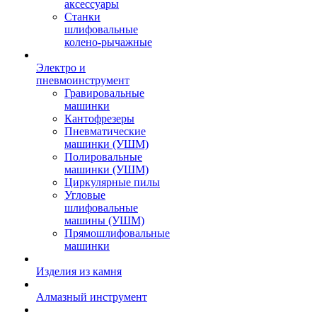
аксессуары
Станки
шлифовальные
колено-рычажные
Электро и
пневмоинструмент
Гравировальные
машинки
Кантофрезеры
Пневматические
машинки (УШМ)
Полировальные
машинки (УШМ)
Циркулярные пилы
Угловые
шлифовальные
машины (УШМ)
Прямошлифовальные
машинки
Изделия из камня
Алмазный инструмент