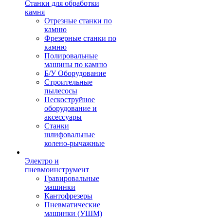
Станки для обработки
камня
Отрезные станки по
камню
Фрезерные станки по
камню
Полировальные
машины по камню
Б/У Оборудование
Строительные
пылесосы
Пескоструйное
оборудование и
аксессуары
Станки
шлифовальные
колено-рычажные
Электро и
пневмоинструмент
Гравировальные
машинки
Кантофрезеры
Пневматические
машинки (УШМ)