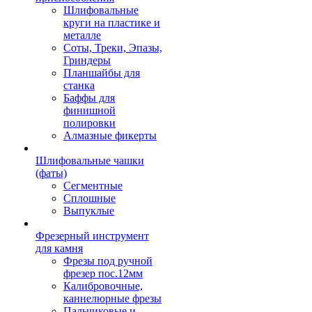
Шлифовальные
круги на пластике и
металле
Соты, Треки, Эпазы,
Гриндеры
Планшайбы для
станка
Баффы для
финишной
полировки
Алмазные фикерты
Шлифовальные чашки
(фаты)
Сегментные
Сплошные
Выпуклые
Фрезерный инструмент
для камня
Фрезы под ручной
фрезер пос.12мм
Калибровочные,
каннелюрные фрезы
Пальчиковые и