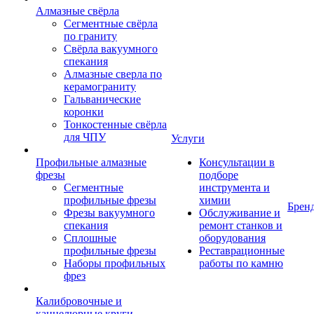
Алмазные свёрла
Сегментные свёрла
по граниту
Свёрла вакуумного
спекания
Алмазные сверла по
керамограниту
Гальванические
коронки
Тонкостенные свёрла
для ЧПУ
Услуги
Профильные алмазные
Консультации в
фрезы
подборе
Сегментные
инструмента и
профильные фрезы
химии
Брен
Фрезы вакуумного
Обслуживание и
спекания
ремонт станков и
Сплошные
оборудования
профильные фрезы
Реставрационные
Наборы профильных
работы по камню
фрез
Калибровочные и
каннелюрные круги