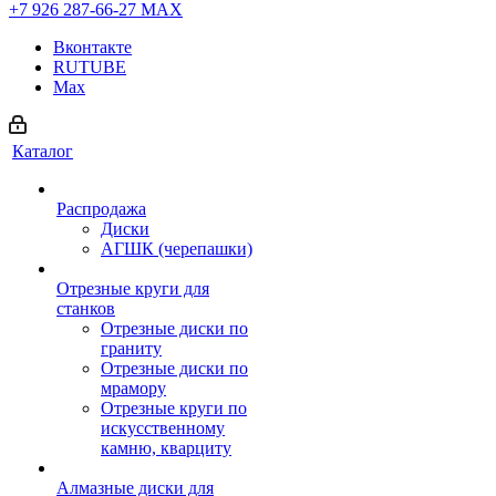
+7 926 287-66-27
МАХ
Вконтакте
RUTUBE
Max
Каталог
Распродажа
Диски
АГШК (черепашки)
Отрезные круги для
станков
Отрезные диски по
граниту
Отрезные диски по
мрамору
Отрезные круги по
искусственному
камню, кварциту
Алмазные диски для