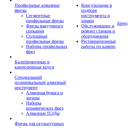
Профильные алмазные
Консультации в
фрезы
подборе
Сегментные
инструмента и
профильные фрезы
химии
Брен
Фрезы вакуумного
Обслуживание и
спекания
ремонт станков и
Сплошные
оборудования
профильные фрезы
Реставрационные
Наборы профильных
работы по камню
фрез
Калибровочные и
каннелюрные круги
Специальный
полировальный алмазный
инструмент
Алмазная бумага и
затиры
Наборы
керамических фрез
Алмазные ПЭДы
Фрезы для скульптурных