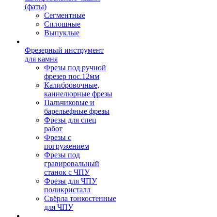
(фаты)
Сегментные
Сплошные
Выпуклые
Фрезерный инструмент
для камня
Фрезы под ручной
фрезер пос.12мм
Калибровочные,
каннелюрные фрезы
Пальчиковые и
барельефные фрезы
Фрезы для спец
работ
Фрезы с
погружением
Фрезы под
гравировальный
станок с ЧПУ
Фрезы для ЧПУ
поликристалл
Свёрла тонкостенные
для ЧПУ