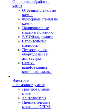
Станки для обработки
камня
Отрезные станки по
камню
Фрезерные станки по
камню
Полировальные
машины по камню
Б/У Оборудование
Строительные
пылесосы
Пескоструйное
оборудование и
аксессуары
Станки
шлифовальные
колено-рычажные
Электро и
пневмоинструмент
Гравировальные
машинки
Кантофрезеры
Пневматические
машинки (УШМ)