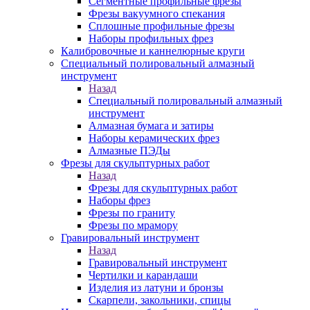
Сегментные профильные фрезы
Фрезы вакуумного спекания
Сплошные профильные фрезы
Наборы профильных фрез
Калибровочные и каннелюрные круги
Специальный полировальный алмазный
инструмент
Назад
Специальный полировальный алмазный
инструмент
Алмазная бумага и затиры
Наборы керамических фрез
Алмазные ПЭДы
Фрезы для скульптурных работ
Назад
Фрезы для скульптурных работ
Наборы фрез
Фрезы по граниту
Фрезы по мрамору
Гравировальный инструмент
Назад
Гравировальный инструмент
Чертилки и карандаши
Изделия из латуни и бронзы
Скарпели, закольники, спицы