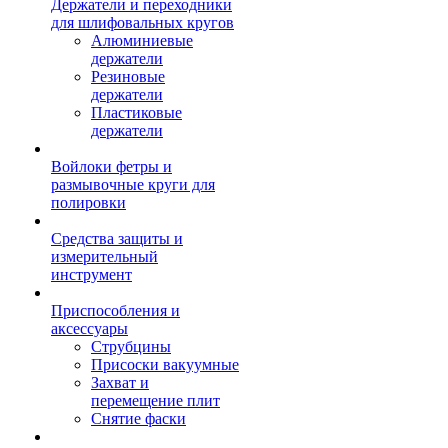
Держатели и переходники
для шлифовальных кругов
Алюминиевые
держатели
Резиновые
держатели
Пластиковые
держатели
Войлоки фетры и
размывочные круги для
полировки
Средства защиты и
измерительный
инструмент
Приспособления и
аксессуары
Струбцины
Присоски вакуумные
Захват и
перемещение плит
Снятие фаски