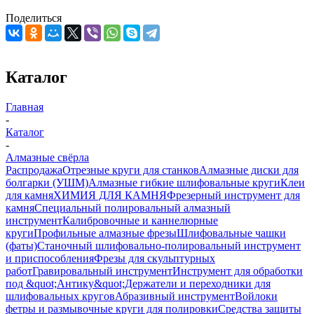
Поделиться
Каталог
Главная
-
Каталог
-
Алмазные свёрла
Распродажа
Отрезные круги для станков
Алмазные диски для
болгарки (УШМ)
Алмазные гибкие шлифовальные круги
Клеи
для камня
ХИМИЯ ДЛЯ КАМНЯ
Фрезерный инструмент для
камня
Специальный полировальный алмазный
инструмент
Калибровочные и каннелюрные
круги
Профильные алмазные фрезы
Шлифовальные чашки
(фаты)
Станочный шлифовально-полировальный инструмент
и приспособления
Фрезы для скульптурных
работ
Гравировальный инструмент
Инструмент для обработки
под &quot;Антику&quot;
Держатели и переходники для
шлифовальных кругов
Абразивный инструмент
Войлоки
фетры и размывочные круги для полировки
Средства защиты