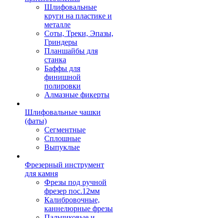
Шлифовальные
круги на пластике и
металле
Соты, Треки, Эпазы,
Гриндеры
Планшайбы для
станка
Баффы для
финишной
полировки
Алмазные фикерты
Шлифовальные чашки
(фаты)
Сегментные
Сплошные
Выпуклые
Фрезерный инструмент
для камня
Фрезы под ручной
фрезер пос.12мм
Калибровочные,
каннелюрные фрезы
Пальчиковые и