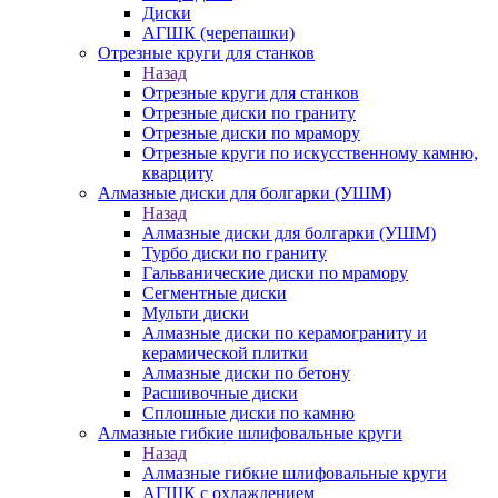
Диски
АГШК (черепашки)
Отрезные круги для станков
Назад
Отрезные круги для станков
Отрезные диски по граниту
Отрезные диски по мрамору
Отрезные круги по искусственному камню,
кварциту
Алмазные диски для болгарки (УШМ)
Назад
Алмазные диски для болгарки (УШМ)
Турбо диски по граниту
Гальванические диски по мрамору
Сегментные диски
Мульти диски
Алмазные диски по керамограниту и
керамической плитки
Алмазные диски по бетону
Расшивочные диски
Сплошные диски по камню
Алмазные гибкие шлифовальные круги
Назад
Алмазные гибкие шлифовальные круги
АГШК с охлаждением