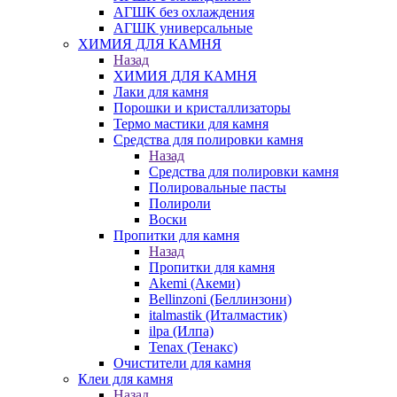
АГШК без охлаждения
АГШК универсальные
ХИМИЯ ДЛЯ КАМНЯ
Назад
ХИМИЯ ДЛЯ КАМНЯ
Лаки для камня
Порошки и кристаллизаторы
Термо мастики для камня
Средства для полировки камня
Назад
Средства для полировки камня
Полировальные пасты
Полироли
Воски
Пропитки для камня
Назад
Пропитки для камня
Akemi (Акеми)
Bellinzoni (Беллинзони)
italmastik (Италмастик)
ilpa (Илпа)
Tenax (Тенакс)
Очистители для камня
Клеи для камня
Назад