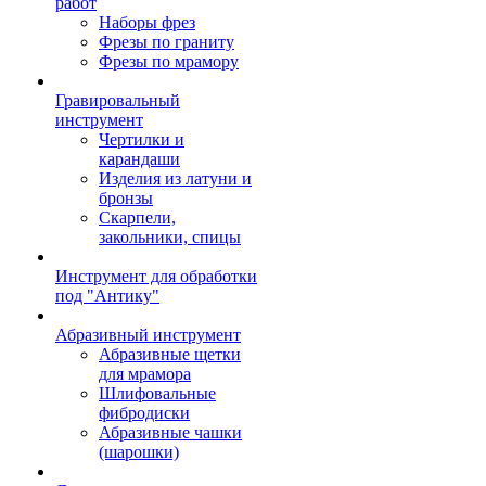
работ
Наборы фрез
Фрезы по граниту
Фрезы по мрамору
Гравировальный
инструмент
Чертилки и
карандаши
Изделия из латуни и
бронзы
Скарпели,
закольники, спицы
Инструмент для обработки
под "Антику"
Абразивный инструмент
Абразивные щетки
для мрамора
Шлифовальные
фибродиски
Абразивные чашки
(шарошки)