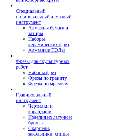
Специальный
полировальный алмазный
инструмент
Алмазная бумага и
затиры
Наборы
керамических фрез
Алмазные ПЭДы
Фрезы для скульптурных
работ
Наборы фрез
Фрезы по граниту
Фрезы по мрамору
Гравировальный
инструмент
Чертилки и
карандаши
Изделия из латуни и
бронзы
Скарпели,
закольники, спицы