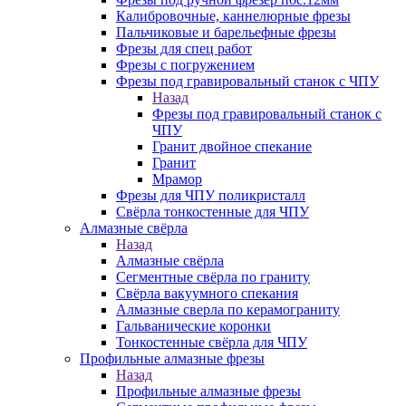
Калибровочные, каннелюрные фрезы
Пальчиковые и барельефные фрезы
Фрезы для спец работ
Фрезы с погружением
Фрезы под гравировальный станок с ЧПУ
Назад
Фрезы под гравировальный станок с
ЧПУ
Гранит двойное спекание
Гранит
Мрамор
Фрезы для ЧПУ поликристалл
Свёрла тонкостенные для ЧПУ
Алмазные свёрла
Назад
Алмазные свёрла
Сегментные свёрла по граниту
Свёрла вакуумного спекания
Алмазные сверла по керамограниту
Гальванические коронки
Тонкостенные свёрла для ЧПУ
Профильные алмазные фрезы
Назад
Профильные алмазные фрезы