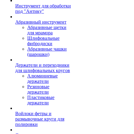
Инструмент для обработки
под "Антику"
Абразивный инструмент
Абразивные щетки
для мрамора
Шлифовальные
фибродиски
Абразивные чашки
(шарошки)
Держатели и переходники
для шлифовальных кругов
Алюминиевые
держатели
Резиновые
держатели
Пластиковые
держатели
Войлоки фетры и
размывочные круги для
полировки