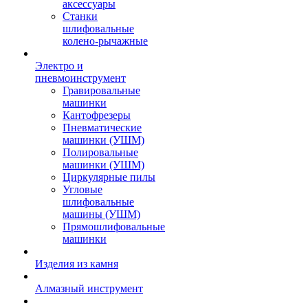
аксессуары
Станки
шлифовальные
колено-рычажные
Электро и
пневмоинструмент
Гравировальные
машинки
Кантофрезеры
Пневматические
машинки (УШМ)
Полировальные
машинки (УШМ)
Циркулярные пилы
Угловые
шлифовальные
машины (УШМ)
Прямошлифовальные
машинки
Изделия из камня
Алмазный инструмент