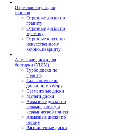
Отрезные круги для
станков
Отрезные диски по
граниту
Отрезные диски по
мрамору
Отрезные круги по
искусственному
камню, кварциту
Алмазные диски для
болгарки (УШМ)
Турбо диски по
граниту
Гальванические
диски по мрамору
Сегментные диски
Мульти диски
Алмазные диски по
керамограниту и
керамической плитки
Алмазные диски по
бетону
Расшивочные диски