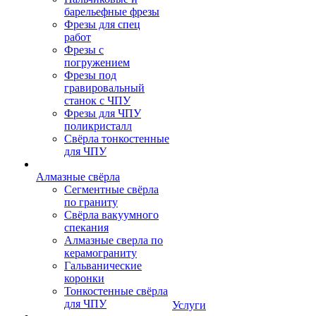
барельефные фрезы
Фрезы для спец
работ
Фрезы с
погружением
Фрезы под
гравировальный
станок с ЧПУ
Фрезы для ЧПУ
поликристалл
Свёрла тонкостенные
для ЧПУ
Алмазные свёрла
Сегментные свёрла
по граниту
Свёрла вакуумного
спекания
Алмазные сверла по
керамограниту
Гальванические
коронки
Тонкостенные свёрла
для ЧПУ
Услуги