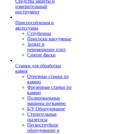
Средства защиты и
измерительный
инструмент
Приспособления и
аксессуары
Струбцины
Присоски вакуумные
Захват и
перемещение плит
Снятие фаски
Станки для обработки
камня
Отрезные станки по
камню
Фрезерные станки по
камню
Полировальные
машины по камню
Б/У Оборудование
Строительные
пылесосы
Пескоструйное
оборудование и