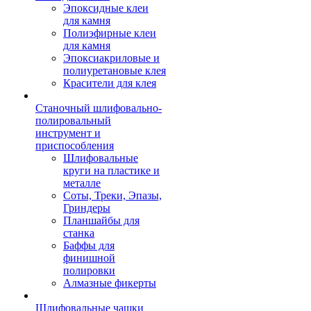
Эпоксидные клеи
для камня
Полиэфирные клеи
для камня
Эпоксиакриловые и
полиуретановые клея
Красители для клея
Станочный шлифовально-
полировальный
инструмент и
приспособления
Шлифовальные
круги на пластике и
металле
Соты, Треки, Эпазы,
Гриндеры
Планшайбы для
станка
Баффы для
финишной
полировки
Алмазные фикерты
Шлифовальные чашки