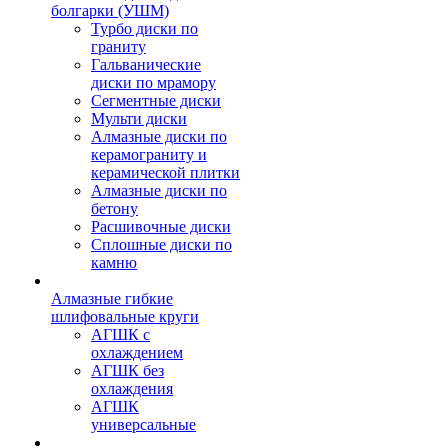
болгарки (УШМ)
Турбо диски по
граниту
Гальванические
диски по мрамору
Сегментные диски
Мульти диски
Алмазные диски по
керамограниту и
керамической плитки
Алмазные диски по
бетону
Расшивочные диски
Сплошные диски по
камню
Алмазные гибкие
шлифовальные круги
АГШК с
охлаждением
АГШК без
охлаждения
АГШК
универсальные