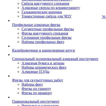
Свёрла вакуумного спекания
Алмазные сверла по керамограниту
Гальванические коронки
Тонкостенные свёрла для ЧПУ
Ус
Профильные алмазные фрезы
Сегментные профильные фрезы
Фрезы вакуумного спекания
Сплошные профильные фрезы
Наборы профильных фрез
Калибровочные и каннелюрные круги
Специальный полировальный алмазный инструмент
Алмазная бумага и затиры
Наборы керамических фрез
Алмазные ПЭДы
Фрезы для скульптурных работ
Наборы фрез
Фрезы по граниту
Фрезы по мрамору
Гравировальный инструмент
Чертилки и карандаши