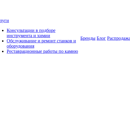
луги
Консультации в подборе
инструмента и химии
Бренды
Блог
Распродаж
Обслуживание и ремонт станков и
оборудования
Реставрационные работы по камню