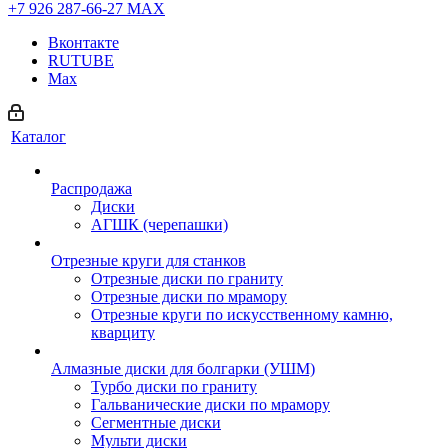
+7 926 287-66-27
МАХ
Вконтакте
RUTUBE
Max
Каталог
Распродажа
Диски
АГШК (черепашки)
Отрезные круги для станков
Отрезные диски по граниту
Отрезные диски по мрамору
Отрезные круги по искусственному камню,
кварциту
Алмазные диски для болгарки (УШМ)
Турбо диски по граниту
Гальванические диски по мрамору
Сегментные диски
Мульти диски