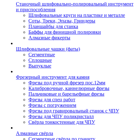
Станочный шлифовально-полировальный инструмент
и приспособления
Шлифовальные круги на пластике и металле
Соты, Треки, Эпазы, Гриндеры
Планшайбы для станка
Баффы для финишной полировки
Алмазные фикерты
Шлифовальные чашки (фаты)
Сегментные
Сплошные
Выпуклые
Фрезерный инструмент для камня
Фрезы под ручной фрезер пос.12мм
Калибровочные, каннелюрные фрезы
Пальчиковые и барельефные фрезы
Фрезы для спец работ
Фрезы с погружением
Фрезы под гравировальный станок с ЧПУ
Фрезы для ЧПУ поликристалл
Свёрла тонкостенные для ЧПУ
Алмазные свёрла
Сегментные свёрла по граниту