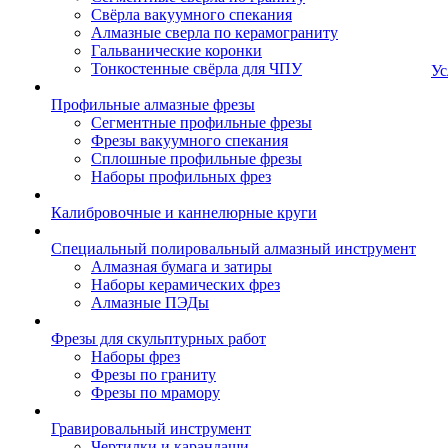
Свёрла вакуумного спекания
Алмазные сверла по керамограниту
Гальванические коронки
Тонкостенные свёрла для ЧПУ
Ус
Профильные алмазные фрезы
Сегментные профильные фрезы
Фрезы вакуумного спекания
Сплошные профильные фрезы
Наборы профильных фрез
Калибровочные и каннелюрные круги
Специальный полировальный алмазный инструмент
Алмазная бумага и затиры
Наборы керамических фрез
Алмазные ПЭДы
Фрезы для скульптурных работ
Наборы фрез
Фрезы по граниту
Фрезы по мрамору
Гравировальный инструмент
Чертилки и карандаши