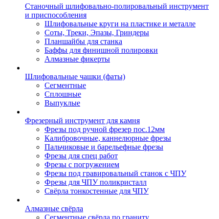
Станочный шлифовально-полировальный инструмент
и приспособления
Шлифовальные круги на пластике и металле
Соты, Треки, Эпазы, Гриндеры
Планшайбы для станка
Баффы для финишной полировки
Алмазные фикерты
Шлифовальные чашки (фаты)
Сегментные
Сплошные
Выпуклые
Фрезерный инструмент для камня
Фрезы под ручной фрезер пос.12мм
Калибровочные, каннелюрные фрезы
Пальчиковые и барельефные фрезы
Фрезы для спец работ
Фрезы с погружением
Фрезы под гравировальный станок с ЧПУ
Фрезы для ЧПУ поликристалл
Свёрла тонкостенные для ЧПУ
Алмазные свёрла
Сегментные свёрла по граниту