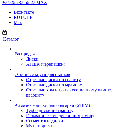
+7 926 287-66-27
МАХ
Вконтакте
RUTUBE
Max
Каталог
Распродажа
Диски
АГШК (черепашки)
Отрезные круги для станков
Отрезные диски по граниту
Отрезные диски по мрамору
Отрезные круги по искусственному камню,
кварциту
Алмазные диски для болгарки (УШМ)
Турбо диски по граниту
Гальванические диски по мрамору
Сегментные диски
Мульти диски