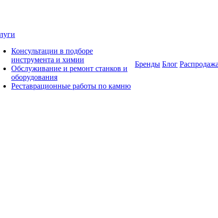
луги
Консультации в подборе
инструмента и химии
Бренды
Блог
Распродаж
Обслуживание и ремонт станков и
оборудования
Реставрационные работы по камню