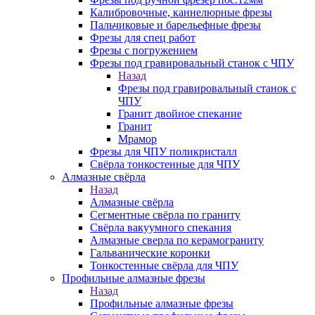
Калибровочные, каннелюрные фрезы
Пальчиковые и барельефные фрезы
Фрезы для спец работ
Фрезы с погружением
Фрезы под гравировальный станок с ЧПУ
Назад
Фрезы под гравировальный станок с
ЧПУ
Гранит двойное спекание
Гранит
Мрамор
Фрезы для ЧПУ поликристалл
Свёрла тонкостенные для ЧПУ
Алмазные свёрла
Назад
Алмазные свёрла
Сегментные свёрла по граниту
Свёрла вакуумного спекания
Алмазные сверла по керамограниту
Гальванические коронки
Тонкостенные свёрла для ЧПУ
Профильные алмазные фрезы
Назад
Профильные алмазные фрезы