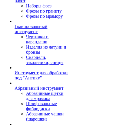
работ
Наборы фрез
Фрезы по граниту
Фрезы по мрамору
Гравировальный
инструмент
Чертилки и
карандаши
Изделия из латуни и
бронзы
Скарпели,
закольники, спицы
Инструмент для обработки
под "Антику"
Абразивный инструмент
Абразивные щетки
для мрамора
Шлифовальные
фибродиски
Абразивные чашки
(шарошки)