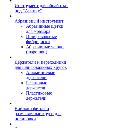
Инструмент для обработки
под "Антику"
Абразивный инструмент
Абразивные щетки
для мрамора
Шлифовальные
фибродиски
Абразивные чашки
(шарошки)
Держатели и переходники
для шлифовальных кругов
Алюминиевые
держатели
Резиновые
держатели
Пластиковые
держатели
Войлоки фетры и
размывочные круги для
полировки