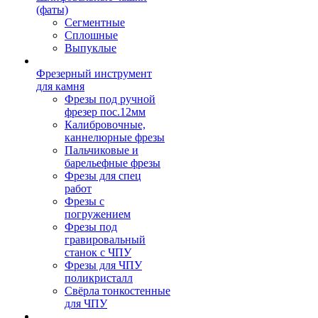
(фаты)
Сегментные
Сплошные
Выпуклые
Фрезерный инструмент
для камня
Фрезы под ручной
фрезер пос.12мм
Калибровочные,
каннелюрные фрезы
Пальчиковые и
барельефные фрезы
Фрезы для спец
работ
Фрезы с
погружением
Фрезы под
гравировальный
станок с ЧПУ
Фрезы для ЧПУ
поликристалл
Свёрла тонкостенные
для ЧПУ