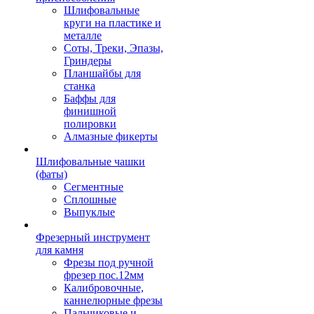
Шлифовальные
круги на пластике и
металле
Соты, Треки, Эпазы,
Гриндеры
Планшайбы для
станка
Баффы для
финишной
полировки
Алмазные фикерты
Шлифовальные чашки
(фаты)
Сегментные
Сплошные
Выпуклые
Фрезерный инструмент
для камня
Фрезы под ручной
фрезер пос.12мм
Калибровочные,
каннелюрные фрезы
Пальчиковые и