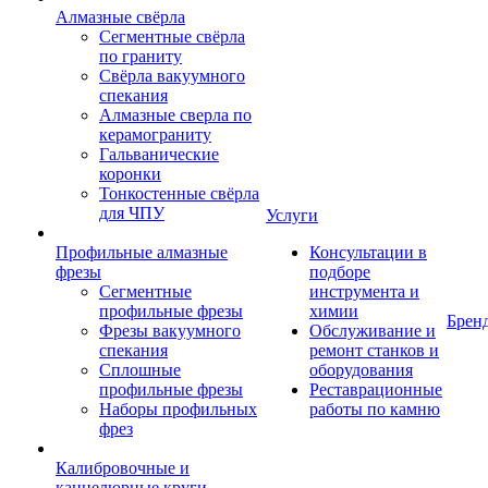
Алмазные свёрла
Сегментные свёрла
по граниту
Свёрла вакуумного
спекания
Алмазные сверла по
керамограниту
Гальванические
коронки
Тонкостенные свёрла
для ЧПУ
Услуги
Профильные алмазные
Консультации в
фрезы
подборе
Сегментные
инструмента и
профильные фрезы
химии
Брен
Фрезы вакуумного
Обслуживание и
спекания
ремонт станков и
Сплошные
оборудования
профильные фрезы
Реставрационные
Наборы профильных
работы по камню
фрез
Калибровочные и
каннелюрные круги