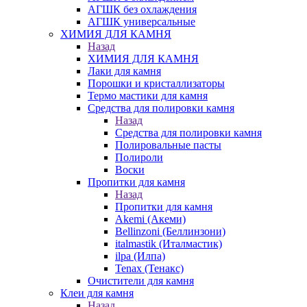
АГШК без охлаждения
АГШК универсальные
ХИМИЯ ДЛЯ КАМНЯ
Назад
ХИМИЯ ДЛЯ КАМНЯ
Лаки для камня
Порошки и кристаллизаторы
Термо мастики для камня
Средства для полировки камня
Назад
Средства для полировки камня
Полировальные пасты
Полироли
Воски
Пропитки для камня
Назад
Пропитки для камня
Akemi (Акеми)
Bellinzoni (Беллинзони)
italmastik (Италмастик)
ilpa (Илпа)
Tenax (Тенакс)
Очистители для камня
Клеи для камня
Назад