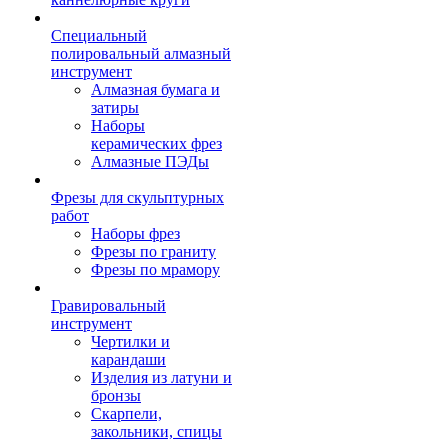
Специальный
полировальный алмазный
инструмент
Алмазная бумага и
затиры
Наборы
керамических фрез
Алмазные ПЭДы
Фрезы для скульптурных
работ
Наборы фрез
Фрезы по граниту
Фрезы по мрамору
Гравировальный
инструмент
Чертилки и
карандаши
Изделия из латуни и
бронзы
Скарпели,
закольники, спицы