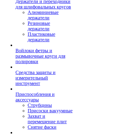
Держатели и переходники
для шлифовальных кругов
Алюминиевые
держатели
Резиновые
держатели
Пластиковые
держатели
Войлоки фетры и
размывочные круги для
полировки
Средства защиты и
измерительный
инструмент
Приспособления и
аксессуары
Струбцины
Присоски вакуумные
Захват и
перемещение плит
Снятие фаски