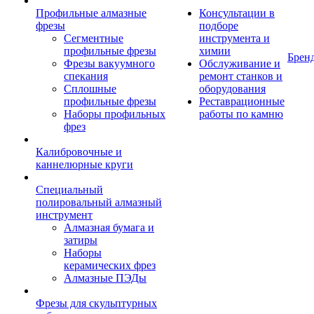
Профильные алмазные
Консультации в
фрезы
подборе
Сегментные
инструмента и
профильные фрезы
химии
Брен
Фрезы вакуумного
Обслуживание и
спекания
ремонт станков и
Сплошные
оборудования
профильные фрезы
Реставрационные
Наборы профильных
работы по камню
фрез
Калибровочные и
каннелюрные круги
Специальный
полировальный алмазный
инструмент
Алмазная бумага и
затиры
Наборы
керамических фрез
Алмазные ПЭДы
Фрезы для скульптурных