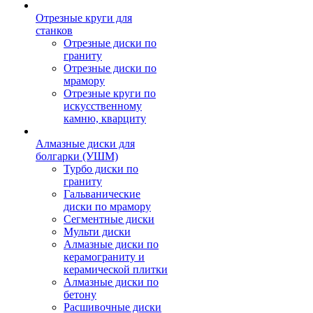
Отрезные круги для
станков
Отрезные диски по
граниту
Отрезные диски по
мрамору
Отрезные круги по
искусственному
камню, кварциту
Алмазные диски для
болгарки (УШМ)
Турбо диски по
граниту
Гальванические
диски по мрамору
Сегментные диски
Мульти диски
Алмазные диски по
керамограниту и
керамической плитки
Алмазные диски по
бетону
Расшивочные диски