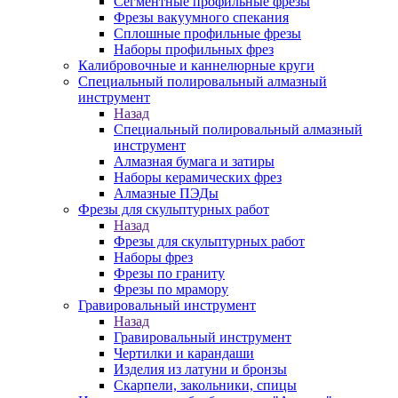
Сегментные профильные фрезы
Фрезы вакуумного спекания
Сплошные профильные фрезы
Наборы профильных фрез
Калибровочные и каннелюрные круги
Специальный полировальный алмазный
инструмент
Назад
Специальный полировальный алмазный
инструмент
Алмазная бумага и затиры
Наборы керамических фрез
Алмазные ПЭДы
Фрезы для скульптурных работ
Назад
Фрезы для скульптурных работ
Наборы фрез
Фрезы по граниту
Фрезы по мрамору
Гравировальный инструмент
Назад
Гравировальный инструмент
Чертилки и карандаши
Изделия из латуни и бронзы
Скарпели, закольники, спицы