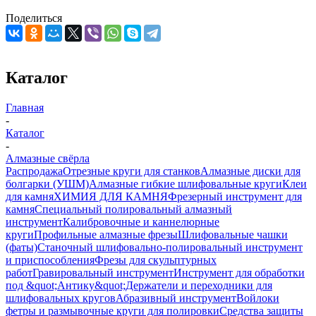
Поделиться
Каталог
Главная
-
Каталог
-
Алмазные свёрла
Распродажа
Отрезные круги для станков
Алмазные диски для
болгарки (УШМ)
Алмазные гибкие шлифовальные круги
Клеи
для камня
ХИМИЯ ДЛЯ КАМНЯ
Фрезерный инструмент для
камня
Специальный полировальный алмазный
инструмент
Калибровочные и каннелюрные
круги
Профильные алмазные фрезы
Шлифовальные чашки
(фаты)
Станочный шлифовально-полировальный инструмент
и приспособления
Фрезы для скульптурных
работ
Гравировальный инструмент
Инструмент для обработки
под &quot;Антику&quot;
Держатели и переходники для
шлифовальных кругов
Абразивный инструмент
Войлоки
фетры и размывочные круги для полировки
Средства защиты