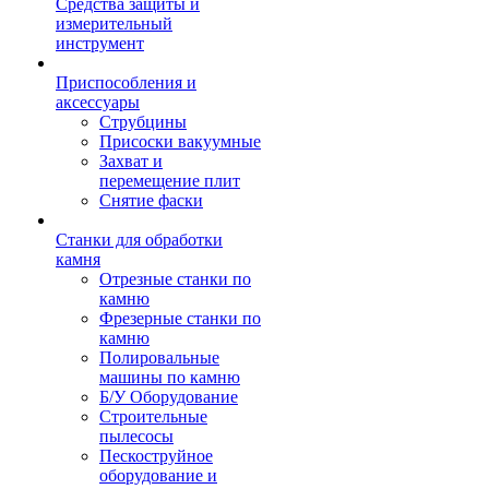
Средства защиты и
измерительный
инструмент
Приспособления и
аксессуары
Струбцины
Присоски вакуумные
Захват и
перемещение плит
Снятие фаски
Станки для обработки
камня
Отрезные станки по
камню
Фрезерные станки по
камню
Полировальные
машины по камню
Б/У Оборудование
Строительные
пылесосы
Пескоструйное
оборудование и