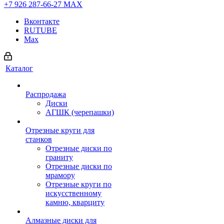
+7 926 287-66-27
МАХ
Вконтакте
RUTUBE
Max
Каталог
Распродажа
Диски
АГШК (черепашки)
Отрезные круги для
станков
Отрезные диски по
граниту
Отрезные диски по
мрамору
Отрезные круги по
искусственному
камню, кварциту
Алмазные диски для