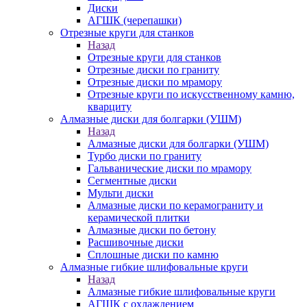
Диски
АГШК (черепашки)
Отрезные круги для станков
Назад
Отрезные круги для станков
Отрезные диски по граниту
Отрезные диски по мрамору
Отрезные круги по искусственному камню,
кварциту
Алмазные диски для болгарки (УШМ)
Назад
Алмазные диски для болгарки (УШМ)
Турбо диски по граниту
Гальванические диски по мрамору
Сегментные диски
Мульти диски
Алмазные диски по керамограниту и
керамической плитки
Алмазные диски по бетону
Расшивочные диски
Сплошные диски по камню
Алмазные гибкие шлифовальные круги
Назад
Алмазные гибкие шлифовальные круги
АГШК с охлаждением