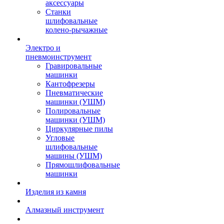
аксессуары
Станки
шлифовальные
колено-рычажные
Электро и
пневмоинструмент
Гравировальные
машинки
Кантофрезеры
Пневматические
машинки (УШМ)
Полировальные
машинки (УШМ)
Циркулярные пилы
Угловые
шлифовальные
машины (УШМ)
Прямошлифовальные
машинки
Изделия из камня
Алмазный инструмент