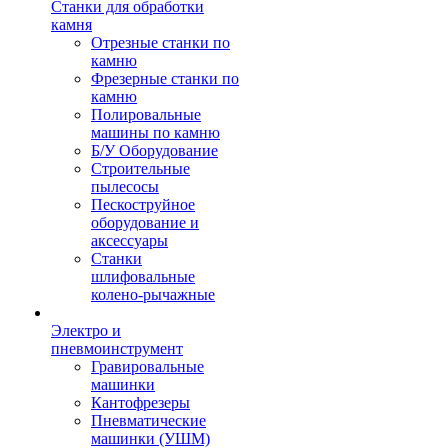
Станки для обработки
камня
Отрезные станки по
камню
Фрезерные станки по
камню
Полировальные
машины по камню
Б/У Оборудование
Строительные
пылесосы
Пескоструйное
оборудование и
аксессуары
Станки
шлифовальные
колено-рычажные
Электро и
пневмоинструмент
Гравировальные
машинки
Кантофрезеры
Пневматические
машинки (УШМ)