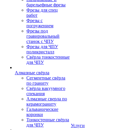
барельефные фрезы
Фрезы для спец
работ
Фрезы с
погружением
Фрезы под
гравировальный
станок с ЧПУ
Фрезы для ЧПУ
поликристалл
Свёрла тонкостенные
для ЧПУ
Алмазные свёрла
Сегментные свёрла
по граниту
Свёрла вакуумного
спекания
Алмазные сверла по
керамограниту
Гальванические
коронки
Тонкостенные свёрла
для ЧПУ
Услуги