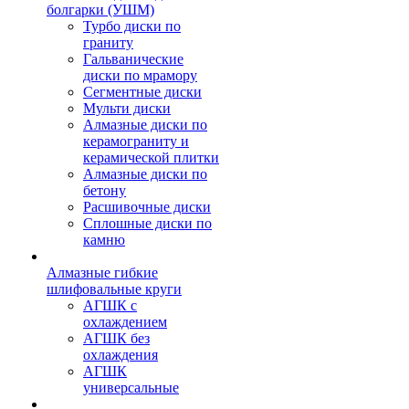
болгарки (УШМ)
Турбо диски по
граниту
Гальванические
диски по мрамору
Сегментные диски
Мульти диски
Алмазные диски по
керамограниту и
керамической плитки
Алмазные диски по
бетону
Расшивочные диски
Сплошные диски по
камню
Алмазные гибкие
шлифовальные круги
АГШК с
охлаждением
АГШК без
охлаждения
АГШК
универсальные