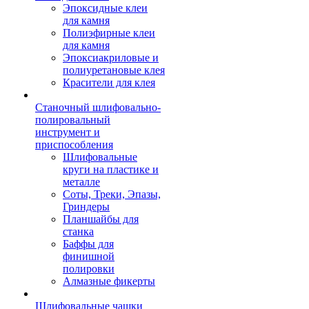
Эпоксидные клеи
для камня
Полиэфирные клеи
для камня
Эпоксиакриловые и
полиуретановые клея
Красители для клея
Станочный шлифовально-
полировальный
инструмент и
приспособления
Шлифовальные
круги на пластике и
металле
Соты, Треки, Эпазы,
Гриндеры
Планшайбы для
станка
Баффы для
финишной
полировки
Алмазные фикерты
Шлифовальные чашки