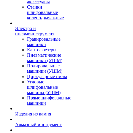
аксессуары
Станки
шлифовальные
колено-рычажные
Электро и
пневмоинструмент
Гравировальные
машинки
Кантофрезеры
Пневматические
машинки (УШМ)
Полировальные
машинки (УШМ)
Циркулярные пилы
Угловые
шлифовальные
машины (УШМ)
Прямошлифовальные
машинки
Изделия из камня
Алмазный инструмент