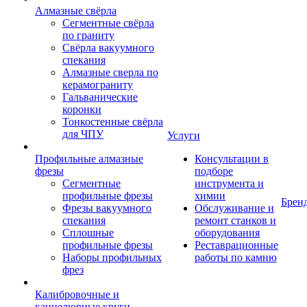
Алмазные свёрла
Сегментные свёрла
по граниту
Свёрла вакуумного
спекания
Алмазные сверла по
керамограниту
Гальванические
коронки
Тонкостенные свёрла
для ЧПУ
Услуги
Профильные алмазные
Консультации в
фрезы
подборе
Сегментные
инструмента и
профильные фрезы
химии
Брен
Фрезы вакуумного
Обслуживание и
спекания
ремонт станков и
Сплошные
оборудования
профильные фрезы
Реставрационные
Наборы профильных
работы по камню
фрез
Калибровочные и
каннелюрные круги