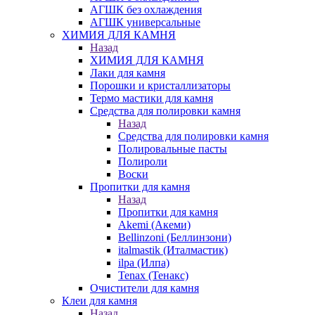
АГШК без охлаждения
АГШК универсальные
ХИМИЯ ДЛЯ КАМНЯ
Назад
ХИМИЯ ДЛЯ КАМНЯ
Лаки для камня
Порошки и кристаллизаторы
Термо мастики для камня
Средства для полировки камня
Назад
Средства для полировки камня
Полировальные пасты
Полироли
Воски
Пропитки для камня
Назад
Пропитки для камня
Akemi (Акеми)
Bellinzoni (Беллинзони)
italmastik (Италмастик)
ilpa (Илпа)
Tenax (Тенакс)
Очистители для камня
Клеи для камня
Назад