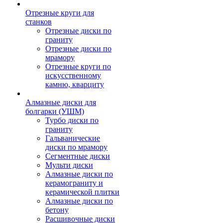
Отрезные круги для
станков
Отрезные диски по
граниту
Отрезные диски по
мрамору
Отрезные круги по
искусственному
камню, кварциту
Алмазные диски для
болгарки (УШМ)
Турбо диски по
граниту
Гальванические
диски по мрамору
Сегментные диски
Мульти диски
Алмазные диски по
керамограниту и
керамической плитки
Алмазные диски по
бетону
Расшивочные диски