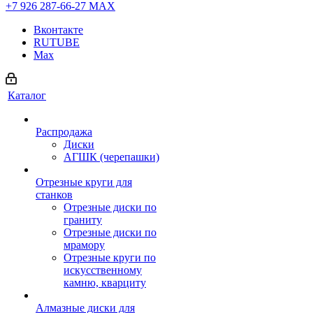
+7 926 287-66-27
МАХ
Вконтакте
RUTUBE
Max
Каталог
Распродажа
Диски
АГШК (черепашки)
Отрезные круги для
станков
Отрезные диски по
граниту
Отрезные диски по
мрамору
Отрезные круги по
искусственному
камню, кварциту
Алмазные диски для