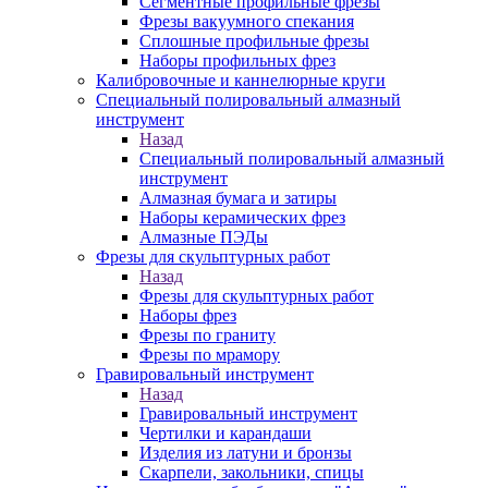
Сегментные профильные фрезы
Фрезы вакуумного спекания
Сплошные профильные фрезы
Наборы профильных фрез
Калибровочные и каннелюрные круги
Специальный полировальный алмазный
инструмент
Назад
Специальный полировальный алмазный
инструмент
Алмазная бумага и затиры
Наборы керамических фрез
Алмазные ПЭДы
Фрезы для скульптурных работ
Назад
Фрезы для скульптурных работ
Наборы фрез
Фрезы по граниту
Фрезы по мрамору
Гравировальный инструмент
Назад
Гравировальный инструмент
Чертилки и карандаши
Изделия из латуни и бронзы
Скарпели, закольники, спицы