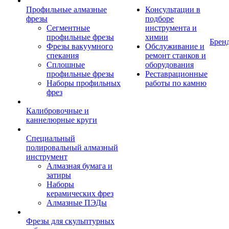
Профильные алмазные
Консультации в
фрезы
подборе
Сегментные
инструмента и
профильные фрезы
химии
Брен
Фрезы вакуумного
Обслуживание и
спекания
ремонт станков и
Сплошные
оборудования
профильные фрезы
Реставрационные
Наборы профильных
работы по камню
фрез
Калибровочные и
каннелюрные круги
Специальный
полировальный алмазный
инструмент
Алмазная бумага и
затиры
Наборы
керамических фрез
Алмазные ПЭДы
Фрезы для скульптурных