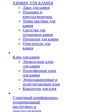
ХИМИЯ ДЛЯ КАМНЯ
Лаки для камня
Порошки и
кристаллизаторы
Термо мастики для
камня
Средства для
полировки камня
Пропитки для камня
Очистители для
камня
Клеи для камня
Эпоксидные клеи
для камня
Полиэфирные клеи
для камня
Эпоксиакриловые и
полиуретановые клея
Красители для клея
Станочный шлифовально-
полировальный
инструмент и
приспособления