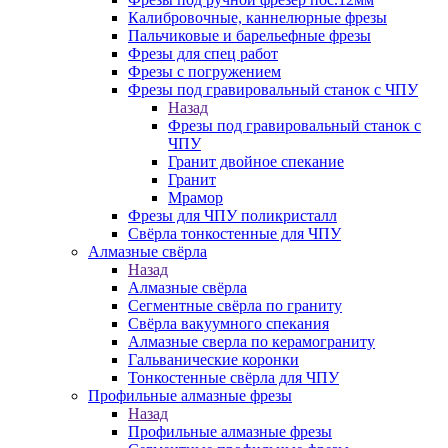
Калибровочные, каннелюрные фрезы
Пальчиковые и барельефные фрезы
Фрезы для спец работ
Фрезы с погружением
Фрезы под гравировальный станок с ЧПУ
Назад
Фрезы под гравировальный станок с
ЧПУ
Гранит двойное спекание
Гранит
Мрамор
Фрезы для ЧПУ поликристалл
Свёрла тонкостенные для ЧПУ
Алмазные свёрла
Назад
Алмазные свёрла
Сегментные свёрла по граниту
Свёрла вакуумного спекания
Алмазные сверла по керамограниту
Гальванические коронки
Тонкостенные свёрла для ЧПУ
Профильные алмазные фрезы
Назад
Профильные алмазные фрезы