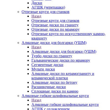
Диски
АГШК (черепашки)
Отрезные круги для станков
Назад
Отрезные круги для станков
Отрезные диски по граниту
Отрезные диски по мрамору
Отрезные круги по искусственному камню,
кварциту
Алмазные диски для болгарки (УШМ)
Назад
Алмазные диски для болгарки (УШМ)
Турбо диски по граниту
Гальванические диски по мрамору
Сегментные диски
Мульти диски
Алмазные диски по керамограниту и
керамической плитки
Алмазные диски по бетону
Расшивочные диски
Сплошные диски по камню
Алмазные гибкие шлифовальные круги
Назад
Алмазные гибкие шлифовальные круги
АГШК с охлаждением