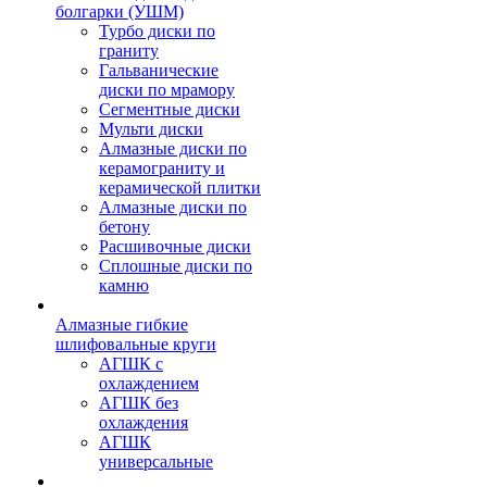
болгарки (УШМ)
Турбо диски по
граниту
Гальванические
диски по мрамору
Сегментные диски
Мульти диски
Алмазные диски по
керамограниту и
керамической плитки
Алмазные диски по
бетону
Расшивочные диски
Сплошные диски по
камню
Алмазные гибкие
шлифовальные круги
АГШК с
охлаждением
АГШК без
охлаждения
АГШК
универсальные