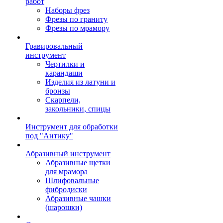
работ
Наборы фрез
Фрезы по граниту
Фрезы по мрамору
Гравировальный
инструмент
Чертилки и
карандаши
Изделия из латуни и
бронзы
Скарпели,
закольники, спицы
Инструмент для обработки
под "Антику"
Абразивный инструмент
Абразивные щетки
для мрамора
Шлифовальные
фибродиски
Абразивные чашки
(шарошки)