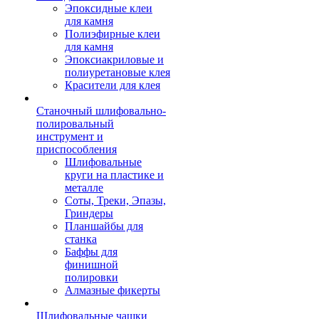
Эпоксидные клеи
для камня
Полиэфирные клеи
для камня
Эпоксиакриловые и
полиуретановые клея
Красители для клея
Станочный шлифовально-
полировальный
инструмент и
приспособления
Шлифовальные
круги на пластике и
металле
Соты, Треки, Эпазы,
Гриндеры
Планшайбы для
станка
Баффы для
финишной
полировки
Алмазные фикерты
Шлифовальные чашки