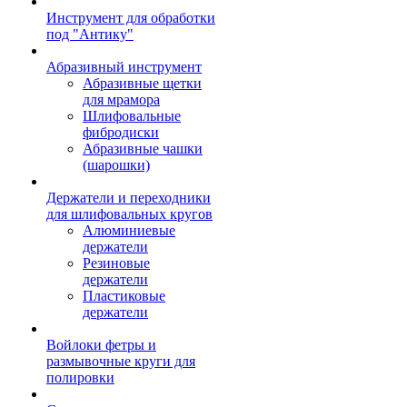
Инструмент для обработки
под "Антику"
Абразивный инструмент
Абразивные щетки
для мрамора
Шлифовальные
фибродиски
Абразивные чашки
(шарошки)
Держатели и переходники
для шлифовальных кругов
Алюминиевые
держатели
Резиновые
держатели
Пластиковые
держатели
Войлоки фетры и
размывочные круги для
полировки