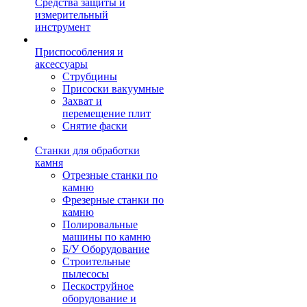
Средства защиты и
измерительный
инструмент
Приспособления и
аксессуары
Струбцины
Присоски вакуумные
Захват и
перемещение плит
Снятие фаски
Станки для обработки
камня
Отрезные станки по
камню
Фрезерные станки по
камню
Полировальные
машины по камню
Б/У Оборудование
Строительные
пылесосы
Пескоструйное
оборудование и