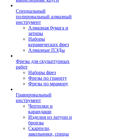
Специальный
полировальный алмазный
инструмент
Алмазная бумага и
затиры
Наборы
керамических фрез
Алмазные ПЭДы
Фрезы для скульптурных
работ
Наборы фрез
Фрезы по граниту
Фрезы по мрамору
Гравировальный
инструмент
Чертилки и
карандаши
Изделия из латуни и
бронзы
Скарпели,
закольники, спицы