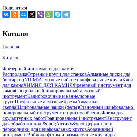
Поделиться
Каталог
Главная
-
Каталог
-
Фрезерный инструмент для камня
Распродажа
Отрезные круги для станков
Алмазные диски для
болгарки (УШМ)
Алмазные гибкие шлифовальные круги
Клеи
для камня
ХИМИЯ ДЛЯ КАМНЯ
Фрезерный инструмент для
камня
Специальный полировальный алмазный
инструмент
Калибровочные и каннелюрные
круги
Профильные алмазные фрезы
Алмазные
свёрла
Шлифовальные чашки (фаты)
Станочный шлифовально-
полировальный инструмент и приспособления
Фрезы для
скульптурных работ
Гравировальный инструмент
Инструмент
для обработки под &quot;Антику&quot;
Держатели и
переходники для шлифовальных кругов
Абразивный
инструмент
Войлоки фетры и размывочные круги для