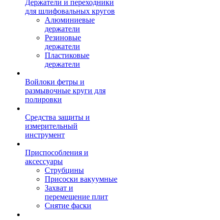
Держатели и переходники
для шлифовальных кругов
Алюминиевые
держатели
Резиновые
держатели
Пластиковые
держатели
Войлоки фетры и
размывочные круги для
полировки
Средства защиты и
измерительный
инструмент
Приспособления и
аксессуары
Струбцины
Присоски вакуумные
Захват и
перемещение плит
Снятие фаски