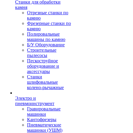
Станки для обработки
камня
Отрезные станки по
камню
Фрезерные станки по
камню
Полировальные
машины по камню
Б/У Оборудование
Строительные
пылесосы
Пескоструйное
оборудование и
аксессуары
Станки
шлифовальные
колено-рычажные
Электро и
пневмоинструмент
Гравировальные
машинки
Кантофрезеры
Пневматические
машинки (УШМ)