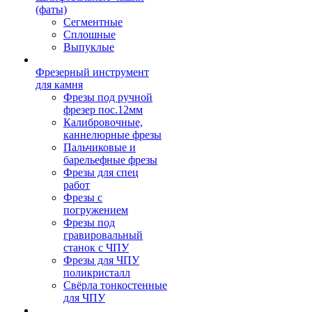
(фаты)
Сегментные
Сплошные
Выпуклые
Фрезерный инструмент
для камня
Фрезы под ручной
фрезер пос.12мм
Калибровочные,
каннелюрные фрезы
Пальчиковые и
барельефные фрезы
Фрезы для спец
работ
Фрезы с
погружением
Фрезы под
гравировальный
станок с ЧПУ
Фрезы для ЧПУ
поликристалл
Свёрла тонкостенные
для ЧПУ