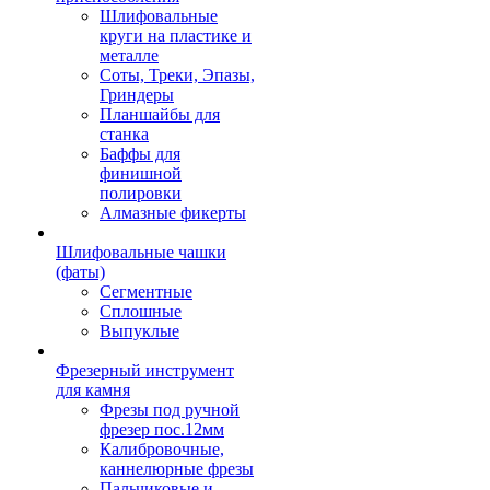
Шлифовальные
круги на пластике и
металле
Соты, Треки, Эпазы,
Гриндеры
Планшайбы для
станка
Баффы для
финишной
полировки
Алмазные фикерты
Шлифовальные чашки
(фаты)
Сегментные
Сплошные
Выпуклые
Фрезерный инструмент
для камня
Фрезы под ручной
фрезер пос.12мм
Калибровочные,
каннелюрные фрезы
Пальчиковые и