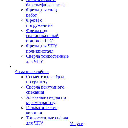
барельефные фрезы
Фрезы для спец
работ
Фрезы с
погружением
Фрезы под
гравировальный
станок с ЧПУ
Фрезы для ЧПУ
поликристалл
Свёрла тонкостенные
для ЧПУ
Алмазные свёрла
Сегментные свёрла
по граниту
Свёрла вакуумного
спекания
Алмазные сверла по
керамограниту
Гальванические
коронки
Тонкостенные свёрла
для ЧПУ
Услуги