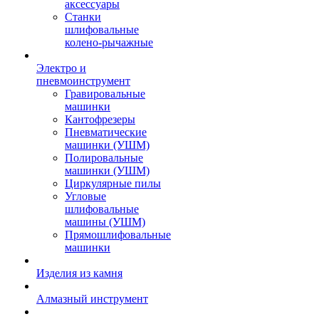
аксессуары
Станки
шлифовальные
колено-рычажные
Электро и
пневмоинструмент
Гравировальные
машинки
Кантофрезеры
Пневматические
машинки (УШМ)
Полировальные
машинки (УШМ)
Циркулярные пилы
Угловые
шлифовальные
машины (УШМ)
Прямошлифовальные
машинки
Изделия из камня
Алмазный инструмент