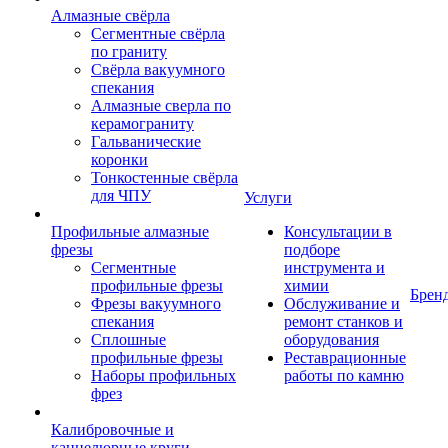
Алмазные свёрла
Сегментные свёрла
по граниту
Свёрла вакуумного
спекания
Алмазные сверла по
керамограниту
Гальванические
коронки
Тонкостенные свёрла
для ЧПУ
Услуги
Профильные алмазные
Консультации в
фрезы
подборе
Сегментные
инструмента и
профильные фрезы
химии
Брен
Фрезы вакуумного
Обслуживание и
спекания
ремонт станков и
Сплошные
оборудования
профильные фрезы
Реставрационные
Наборы профильных
работы по камню
фрез
Калибровочные и
каннелюрные круги