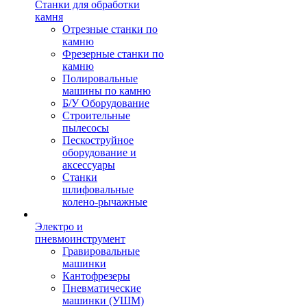
Станки для обработки
камня
Отрезные станки по
камню
Фрезерные станки по
камню
Полировальные
машины по камню
Б/У Оборудование
Строительные
пылесосы
Пескоструйное
оборудование и
аксессуары
Станки
шлифовальные
колено-рычажные
Электро и
пневмоинструмент
Гравировальные
машинки
Кантофрезеры
Пневматические
машинки (УШМ)