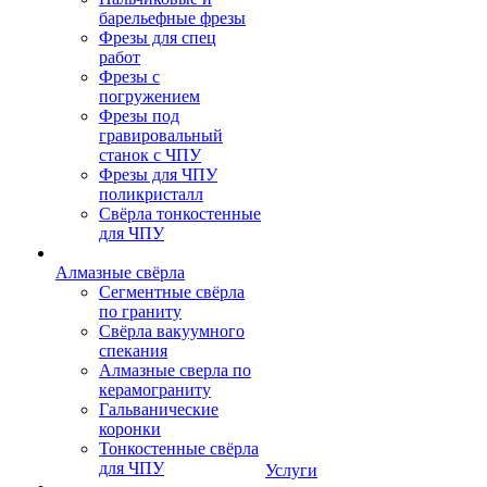
барельефные фрезы
Фрезы для спец
работ
Фрезы с
погружением
Фрезы под
гравировальный
станок с ЧПУ
Фрезы для ЧПУ
поликристалл
Свёрла тонкостенные
для ЧПУ
Алмазные свёрла
Сегментные свёрла
по граниту
Свёрла вакуумного
спекания
Алмазные сверла по
керамограниту
Гальванические
коронки
Тонкостенные свёрла
для ЧПУ
Услуги