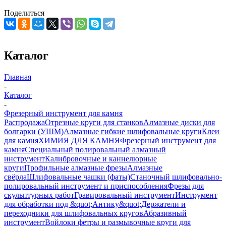
Поделиться
Каталог
Главная
-
Каталог
-
Фрезерный инструмент для камня
Распродажа
Отрезные круги для станков
Алмазные диски для
болгарки (УШМ)
Алмазные гибкие шлифовальные круги
Клеи
для камня
ХИМИЯ ДЛЯ КАМНЯ
Фрезерный инструмент для
камня
Специальный полировальный алмазный
инструмент
Калибровочные и каннелюрные
круги
Профильные алмазные фрезы
Алмазные
свёрла
Шлифовальные чашки (фаты)
Станочный шлифовально-
полировальный инструмент и приспособления
Фрезы для
скульптурных работ
Гравировальный инструмент
Инструмент
для обработки под &quot;Антику&quot;
Держатели и
переходники для шлифовальных кругов
Абразивный
инструмент
Войлоки фетры и размывочные круги для