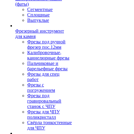
(фаты)
Сегментные
Сплошные
Выпуклые
Фрезерный инструмент
для камня
Фрезы под ручной
фрезер пос.12мм
Калибровочные,
каннелюрные фрезы
Пальчиковые и
барельефные фрезы
Фрезы для спец
работ
Фрезы с
погружением
Фрезы под
гравировальный
станок с ЧПУ
Фрезы для ЧПУ
поликристалл
Свёрла тонкостенные
для ЧПУ