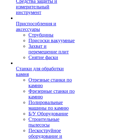
Средства защиты и
измерительный
инструмент
Приспособления и
аксессуары
Струбцины
Присоски вакуумные
Захват и
перемещение плит
Снятие фаски
Станки для обработки
камня
Отрезные станки по
камню
Фрезерные станки по
камню
Полировальные
машины по камню
Б/У Оборудование
Строительные
пылесосы
Пескоструйное
оборудование и