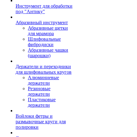
Инструмент для обработки
под "Антику"
Абразивный инструмент
Абразивные щетки
для мрамора
Шлифовальные
фибродиски
Абразивные чашки
(шарошки)
Держатели и переходники
для шлифовальных кругов
Алюминиевые
держатели
Резиновые
держатели
Пластиковые
держатели
Войлоки фетры и
размывочные круги для
полировки