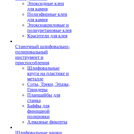
Эпоксидные клеи
для камня
Полиэфирные клеи
для камня
Эпоксиакриловые и
полиуретановые клея
Красители для клея
Станочный шлифовально-
полировальный
инструмент и
приспособления
Шлифовальные
круги на пластике и
металле
Соты, Треки, Эпазы,
Гриндеры
Планшайбы для
станка
Баффы для
финишной
полировки
Алмазные фикерты
Шлифовальные чашки