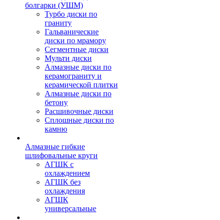
болгарки (УШМ)
Турбо диски по
граниту
Гальванические
диски по мрамору
Сегментные диски
Мульти диски
Алмазные диски по
керамограниту и
керамической плитки
Алмазные диски по
бетону
Расшивочные диски
Сплошные диски по
камню
Алмазные гибкие
шлифовальные круги
АГШК с
охлаждением
АГШК без
охлаждения
АГШК
универсальные