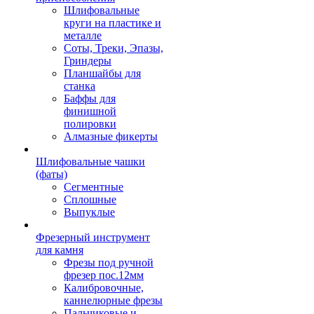
Шлифовальные
круги на пластике и
металле
Соты, Треки, Эпазы,
Гриндеры
Планшайбы для
станка
Баффы для
финишной
полировки
Алмазные фикерты
Шлифовальные чашки
(фаты)
Сегментные
Сплошные
Выпуклые
Фрезерный инструмент
для камня
Фрезы под ручной
фрезер пос.12мм
Калибровочные,
каннелюрные фрезы
Пальчиковые и