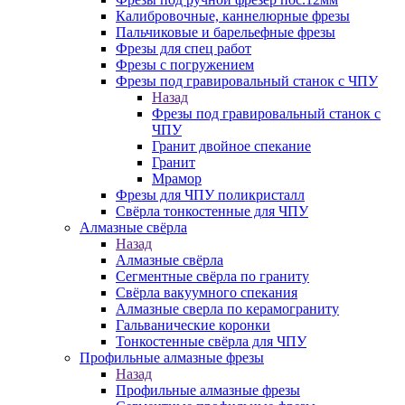
Калибровочные, каннелюрные фрезы
Пальчиковые и барельефные фрезы
Фрезы для спец работ
Фрезы с погружением
Фрезы под гравировальный станок с ЧПУ
Назад
Фрезы под гравировальный станок с
ЧПУ
Гранит двойное спекание
Гранит
Мрамор
Фрезы для ЧПУ поликристалл
Свёрла тонкостенные для ЧПУ
Алмазные свёрла
Назад
Алмазные свёрла
Сегментные свёрла по граниту
Свёрла вакуумного спекания
Алмазные сверла по керамограниту
Гальванические коронки
Тонкостенные свёрла для ЧПУ
Профильные алмазные фрезы
Назад
Профильные алмазные фрезы