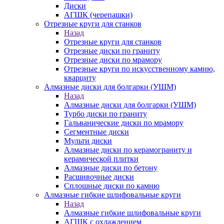
Диски
АГШК (черепашки)
Отрезные круги для станков
Назад
Отрезные круги для станков
Отрезные диски по граниту
Отрезные диски по мрамору
Отрезные круги по искусственному камню,
кварциту
Алмазные диски для болгарки (УШМ)
Назад
Алмазные диски для болгарки (УШМ)
Турбо диски по граниту
Гальванические диски по мрамору
Сегментные диски
Мульти диски
Алмазные диски по керамограниту и
керамической плитки
Алмазные диски по бетону
Расшивочные диски
Сплошные диски по камню
Алмазные гибкие шлифовальные круги
Назад
Алмазные гибкие шлифовальные круги
АГШК с охлаждением