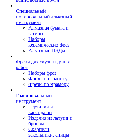
Специальный
полировальный алмазный
инструмент
Алмазная бумага и
затиры
Наборы
керамических фрез
Алмазные ПЭДы
Фрезы для скульптурных
работ
Наборы фрез
Фрезы по граниту
Фрезы по мрамору
Гравировальный
инструмент
Чертилки и
карандаши
Изделия из латуни и
бронзы
Скарпели,
закольники, спицы