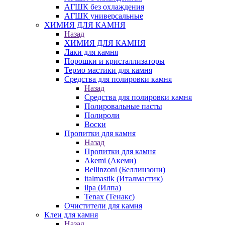
АГШК без охлаждения
АГШК универсальные
ХИМИЯ ДЛЯ КАМНЯ
Назад
ХИМИЯ ДЛЯ КАМНЯ
Лаки для камня
Порошки и кристаллизаторы
Термо мастики для камня
Средства для полировки камня
Назад
Средства для полировки камня
Полировальные пасты
Полироли
Воски
Пропитки для камня
Назад
Пропитки для камня
Akemi (Акеми)
Bellinzoni (Беллинзони)
italmastik (Италмастик)
ilpa (Илпа)
Tenax (Тенакс)
Очистители для камня
Клеи для камня
Назад