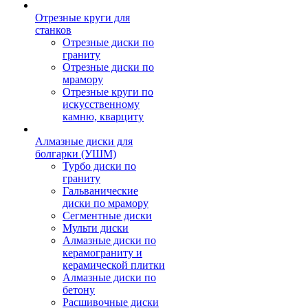
Отрезные круги для
станков
Отрезные диски по
граниту
Отрезные диски по
мрамору
Отрезные круги по
искусственному
камню, кварциту
Алмазные диски для
болгарки (УШМ)
Турбо диски по
граниту
Гальванические
диски по мрамору
Сегментные диски
Мульти диски
Алмазные диски по
керамограниту и
керамической плитки
Алмазные диски по
бетону
Расшивочные диски