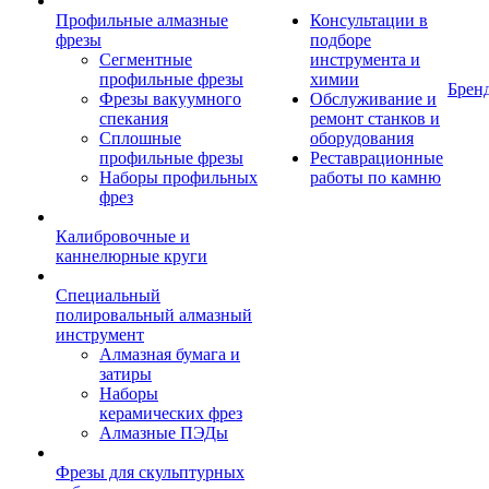
Профильные алмазные
Консультации в
фрезы
подборе
Сегментные
инструмента и
профильные фрезы
химии
Брен
Фрезы вакуумного
Обслуживание и
спекания
ремонт станков и
Сплошные
оборудования
профильные фрезы
Реставрационные
Наборы профильных
работы по камню
фрез
Калибровочные и
каннелюрные круги
Специальный
полировальный алмазный
инструмент
Алмазная бумага и
затиры
Наборы
керамических фрез
Алмазные ПЭДы
Фрезы для скульптурных