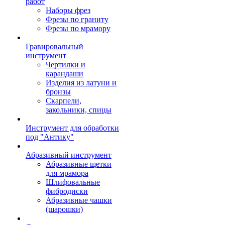
работ
Наборы фрез
Фрезы по граниту
Фрезы по мрамору
Гравировальный
инструмент
Чертилки и
карандаши
Изделия из латуни и
бронзы
Скарпели,
закольники, спицы
Инструмент для обработки
под "Антику"
Абразивный инструмент
Абразивные щетки
для мрамора
Шлифовальные
фибродиски
Абразивные чашки
(шарошки)