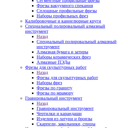
Сегментные профильные фрезы
Фрезы вакуумного спекания
Сплошные профильные фрезы
Наборы профильных фрез
Калибровочные и каннелюрные круги
Специальный полировальный алмазный
инструмент
Назад
Специальный полировальный алмазный
инструмент
Алмазная бумага и затиры
Наборы керамических фрез
Алмазные ПЭДы
Фрезы для скульптурных работ
Назад
Фрезы для скульптурных работ
Наборы фрез
Фрезы по граниту
Фрезы по мрамору
Гравировальный инструмент
Назад
Гравировальный инструмент
Чертилки и карандаши
Изделия из латуни и бронзы
Скарпели, закольники, спицы