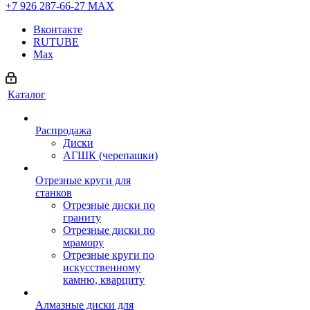
+7 926 287-66-27
МАХ
Вконтакте
RUTUBE
Max
Каталог
Распродажа
Диски
АГШК (черепашки)
Отрезные круги для
станков
Отрезные диски по
граниту
Отрезные диски по
мрамору
Отрезные круги по
искусственному
камню, кварциту
Алмазные диски для