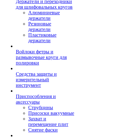
Держатели и переходники
для шлифовальных кругов
Алюминиевые
держатели
Резиновые
держатели
Пластиковые
держатели
Войлоки фетры и
размывочные круги для
полировки
Средства защиты и
измерительный
инструмент
Приспособления и
аксессуары
Струбцины
Присоски вакуумные
Захват и
перемещение плит
Снятие фаски