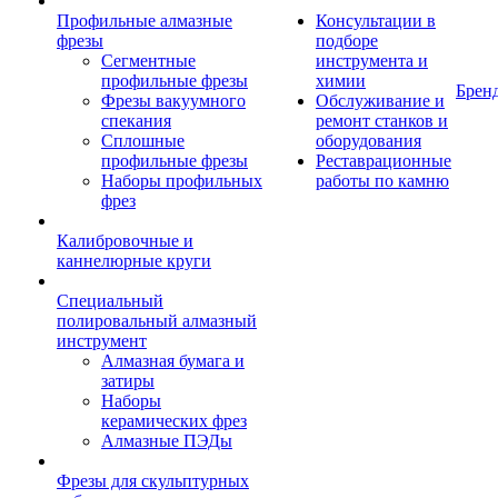
Профильные алмазные
Консультации в
фрезы
подборе
Сегментные
инструмента и
профильные фрезы
химии
Брен
Фрезы вакуумного
Обслуживание и
спекания
ремонт станков и
Сплошные
оборудования
профильные фрезы
Реставрационные
Наборы профильных
работы по камню
фрез
Калибровочные и
каннелюрные круги
Специальный
полировальный алмазный
инструмент
Алмазная бумага и
затиры
Наборы
керамических фрез
Алмазные ПЭДы
Фрезы для скульптурных