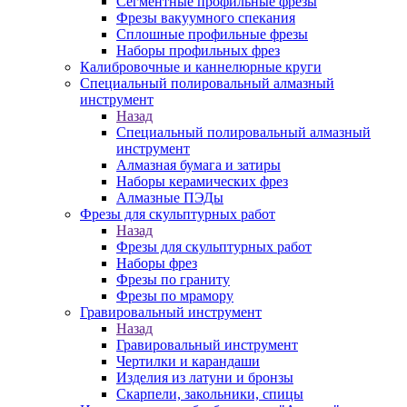
Сегментные профильные фрезы
Фрезы вакуумного спекания
Сплошные профильные фрезы
Наборы профильных фрез
Калибровочные и каннелюрные круги
Специальный полировальный алмазный
инструмент
Назад
Специальный полировальный алмазный
инструмент
Алмазная бумага и затиры
Наборы керамических фрез
Алмазные ПЭДы
Фрезы для скульптурных работ
Назад
Фрезы для скульптурных работ
Наборы фрез
Фрезы по граниту
Фрезы по мрамору
Гравировальный инструмент
Назад
Гравировальный инструмент
Чертилки и карандаши
Изделия из латуни и бронзы
Скарпели, закольники, спицы