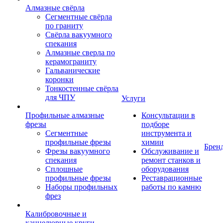
Алмазные свёрла
Сегментные свёрла
по граниту
Свёрла вакуумного
спекания
Алмазные сверла по
керамограниту
Гальванические
коронки
Тонкостенные свёрла
для ЧПУ
Услуги
Профильные алмазные
Консультации в
фрезы
подборе
Сегментные
инструмента и
профильные фрезы
химии
Брен
Фрезы вакуумного
Обслуживание и
спекания
ремонт станков и
Сплошные
оборудования
профильные фрезы
Реставрационные
Наборы профильных
работы по камню
фрез
Калибровочные и
каннелюрные круги