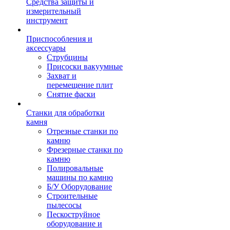
Средства защиты и
измерительный
инструмент
Приспособления и
аксессуары
Струбцины
Присоски вакуумные
Захват и
перемещение плит
Снятие фаски
Станки для обработки
камня
Отрезные станки по
камню
Фрезерные станки по
камню
Полировальные
машины по камню
Б/У Оборудование
Строительные
пылесосы
Пескоструйное
оборудование и