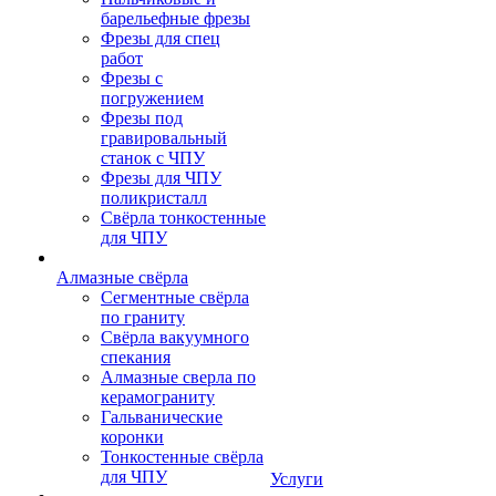
барельефные фрезы
Фрезы для спец
работ
Фрезы с
погружением
Фрезы под
гравировальный
станок с ЧПУ
Фрезы для ЧПУ
поликристалл
Свёрла тонкостенные
для ЧПУ
Алмазные свёрла
Сегментные свёрла
по граниту
Свёрла вакуумного
спекания
Алмазные сверла по
керамограниту
Гальванические
коронки
Тонкостенные свёрла
для ЧПУ
Услуги