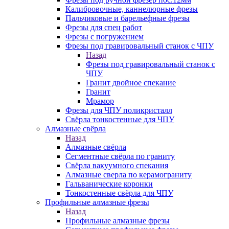
Калибровочные, каннелюрные фрезы
Пальчиковые и барельефные фрезы
Фрезы для спец работ
Фрезы с погружением
Фрезы под гравировальный станок с ЧПУ
Назад
Фрезы под гравировальный станок с
ЧПУ
Гранит двойное спекание
Гранит
Мрамор
Фрезы для ЧПУ поликристалл
Свёрла тонкостенные для ЧПУ
Алмазные свёрла
Назад
Алмазные свёрла
Сегментные свёрла по граниту
Свёрла вакуумного спекания
Алмазные сверла по керамограниту
Гальванические коронки
Тонкостенные свёрла для ЧПУ
Профильные алмазные фрезы
Назад
Профильные алмазные фрезы