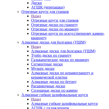
Диски
АГШК (черепашки)
Отрезные круги для станков
Назад
Отрезные круги для станков
Отрезные диски по граниту
Отрезные диски по мрамору
Отрезные круги по искусственному камню,
кварциту
Алмазные диски для болгарки (УШМ)
Назад
Алмазные диски для болгарки (УШМ)
Турбо диски по граниту
Гальванические диски по мрамору
Сегментные диски
Мульти диски
Алмазные диски по керамограниту и
керамической плитки
Алмазные диски по бетону
Расшивочные диски
Сплошные диски по камню
Алмазные гибкие шлифовальные круги
Назад
Алмазные гибкие шлифовальные круги
АГШК с охлаждением