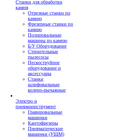
Станки для обработки
камня
Отрезные станки по
камню
Фрезерные станки по
камню
Полировальные
машины по камню
Б/У Оборудование
Строительные
пылесосы
Пескоструйное
оборудование и
аксессуары
Станки
шлифовальные
колено-рычажные
Электро и
пневмоинструмент
Гравировальные
машинки
Кантофрезеры
Пневматические
машинки (УШМ)