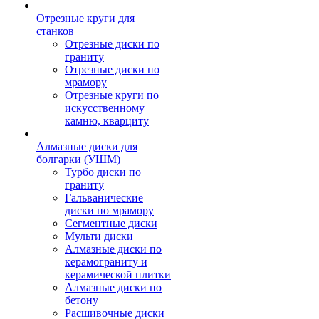
Отрезные круги для
станков
Отрезные диски по
граниту
Отрезные диски по
мрамору
Отрезные круги по
искусственному
камню, кварциту
Алмазные диски для
болгарки (УШМ)
Турбо диски по
граниту
Гальванические
диски по мрамору
Сегментные диски
Мульти диски
Алмазные диски по
керамограниту и
керамической плитки
Алмазные диски по
бетону
Расшивочные диски