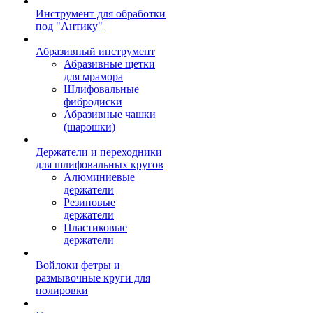
Инструмент для обработки
под "Антику"
Абразивный инструмент
Абразивные щетки
для мрамора
Шлифовальные
фибродиски
Абразивные чашки
(шарошки)
Держатели и переходники
для шлифовальных кругов
Алюминиевые
держатели
Резиновые
держатели
Пластиковые
держатели
Войлоки фетры и
размывочные круги для
полировки