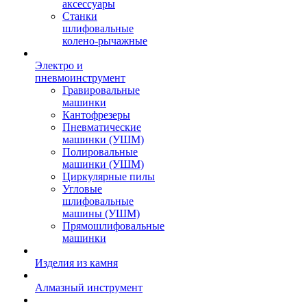
аксессуары
Станки
шлифовальные
колено-рычажные
Электро и
пневмоинструмент
Гравировальные
машинки
Кантофрезеры
Пневматические
машинки (УШМ)
Полировальные
машинки (УШМ)
Циркулярные пилы
Угловые
шлифовальные
машины (УШМ)
Прямошлифовальные
машинки
Изделия из камня
Алмазный инструмент