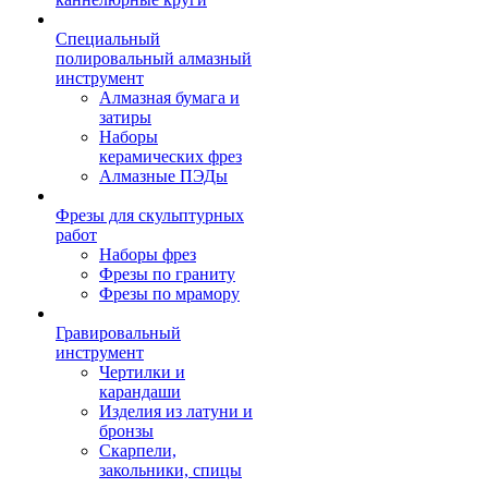
Специальный
полировальный алмазный
инструмент
Алмазная бумага и
затиры
Наборы
керамических фрез
Алмазные ПЭДы
Фрезы для скульптурных
работ
Наборы фрез
Фрезы по граниту
Фрезы по мрамору
Гравировальный
инструмент
Чертилки и
карандаши
Изделия из латуни и
бронзы
Скарпели,
закольники, спицы