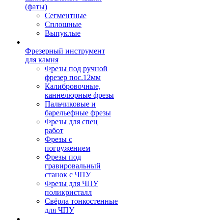
(фаты)
Сегментные
Сплошные
Выпуклые
Фрезерный инструмент
для камня
Фрезы под ручной
фрезер пос.12мм
Калибровочные,
каннелюрные фрезы
Пальчиковые и
барельефные фрезы
Фрезы для спец
работ
Фрезы с
погружением
Фрезы под
гравировальный
станок с ЧПУ
Фрезы для ЧПУ
поликристалл
Свёрла тонкостенные
для ЧПУ