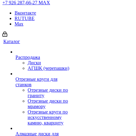
+7 926 287-66-27
МАХ
Вконтакте
RUTUBE
Max
Каталог
Распродажа
Диски
АГШК (черепашки)
Отрезные круги для
станков
Отрезные диски по
граниту
Отрезные диски по
мрамору
Отрезные круги по
искусственному
камню, кварциту
Алмазные диски для