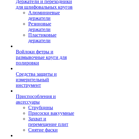
Держатели и переходники
для шлифовальных кругов
Алюминиевые
держатели
Резиновые
держатели
Пластиковые
держатели
Войлоки фетры и
размывочные круги для
полировки
Средства защиты и
измерительный
инструмент
Приспособления и
аксессуары
Струбцины
Присоски вакуумные
Захват и
перемещение плит
Снятие фаски