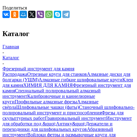
Поделиться
Каталог
Главная
-
Каталог
-
Фрезерный инструмент для камня
Распродажа
Отрезные круги для станков
Алмазные диски для
болгарки (УШМ)
Алмазные гибкие шлифовальные круги
Клеи
для камня
ХИМИЯ ДЛЯ КАМНЯ
Фрезерный инструмент для
камня
Специальный полировальный алмазный
инструмент
Калибровочные и каннелюрные
круги
Профильные алмазные фрезы
Алмазные
свёрла
Шлифовальные чашки (фаты)
Станочный шлифовально-
полировальный инструмент и приспособления
Фрезы для
скульптурных работ
Гравировальный инструмент
Инструмент
для обработки под &quot;Антику&quot;
Держатели и
переходники для шлифовальных кругов
Абразивный
инструмент
Войлоки фетры и размывочные круги для