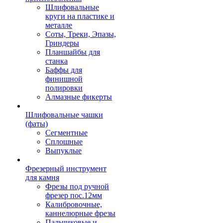
Шлифовальные
круги на пластике и
металле
Соты, Треки, Эпазы,
Гриндеры
Планшайбы для
станка
Баффы для
финишной
полировки
Алмазные фикерты
Шлифовальные чашки
(фаты)
Сегментные
Сплошные
Выпуклые
Фрезерный инструмент
для камня
Фрезы под ручной
фрезер пос.12мм
Калибровочные,
каннелюрные фрезы
Пальчиковые и