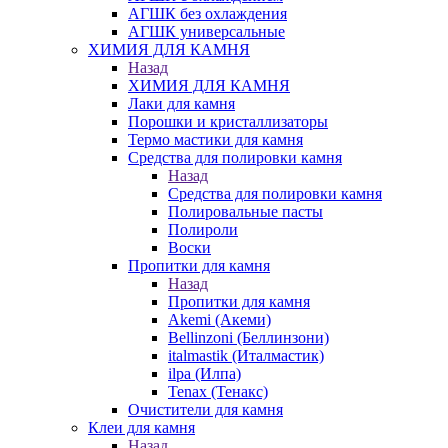
АГШК без охлаждения
АГШК универсальные
ХИМИЯ ДЛЯ КАМНЯ
Назад
ХИМИЯ ДЛЯ КАМНЯ
Лаки для камня
Порошки и кристаллизаторы
Термо мастики для камня
Средства для полировки камня
Назад
Средства для полировки камня
Полировальные пасты
Полироли
Воски
Пропитки для камня
Назад
Пропитки для камня
Akemi (Акеми)
Bellinzoni (Беллинзони)
italmastik (Италмастик)
ilpa (Илпа)
Tenax (Тенакс)
Очистители для камня
Клеи для камня
Назад