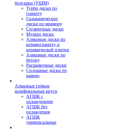
болгарки (УШМ)
Турбо диски по
граниту
Гальванические
диски по мрамору
Сегментные диски
Мульти диски
Алмазные диски по
керамограниту и
керамической плитки
Алмазные диски по
бетону
Расшивочные диски
Сплошные диски по
камню
Алмазные гибкие
шлифовальные круги
АГШК с
охлаждением
АГШК без
охлаждения
АГШК
универсальные