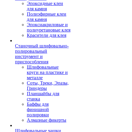
Эпоксидные клеи
для камня
Полиэфирные клеи
для камня
Эпоксиакриловые и
полиуретановые клея
Красители для клея
Станочный шлифовально-
полировальный
инструмент и
приспособления
Шлифовальные
круги на пластике и
металле
Соты, Треки, Эпазы,
Гриндеры
Планшайбы для
станка
Баффы для
финишной
полировки
Алмазные фикерты
Шлифовальные чашки