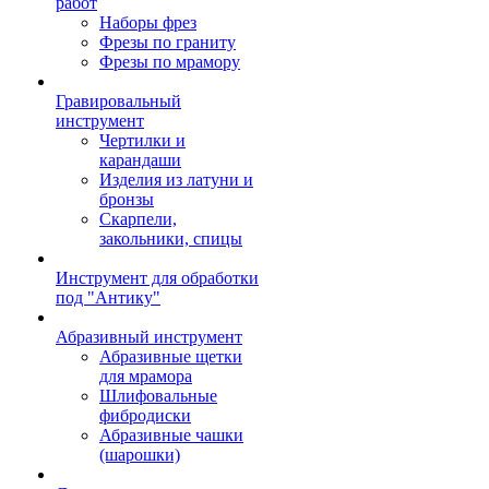
работ
Наборы фрез
Фрезы по граниту
Фрезы по мрамору
Гравировальный
инструмент
Чертилки и
карандаши
Изделия из латуни и
бронзы
Скарпели,
закольники, спицы
Инструмент для обработки
под "Антику"
Абразивный инструмент
Абразивные щетки
для мрамора
Шлифовальные
фибродиски
Абразивные чашки
(шарошки)