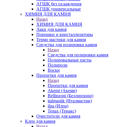
АГШК без охлаждения
АГШК универсальные
ХИМИЯ ДЛЯ КАМНЯ
Назад
ХИМИЯ ДЛЯ КАМНЯ
Лаки для камня
Порошки и кристаллизаторы
Термо мастики для камня
Средства для полировки камня
Назад
Средства для полировки камня
Полировальные пасты
Полироли
Воски
Пропитки для камня
Назад
Пропитки для камня
Akemi (Акеми)
Bellinzoni (Беллинзони)
italmastik (Италмастик)
ilpa (Илпа)
Tenax (Тенакс)
Очистители для камня
Клеи для камня
Назад