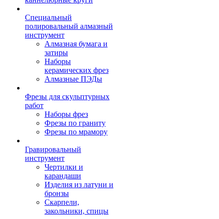
Специальный
полировальный алмазный
инструмент
Алмазная бумага и
затиры
Наборы
керамических фрез
Алмазные ПЭДы
Фрезы для скульптурных
работ
Наборы фрез
Фрезы по граниту
Фрезы по мрамору
Гравировальный
инструмент
Чертилки и
карандаши
Изделия из латуни и
бронзы
Скарпели,
закольники, спицы