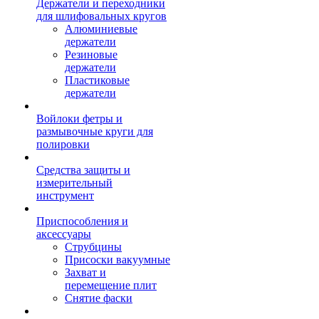
Держатели и переходники
для шлифовальных кругов
Алюминиевые
держатели
Резиновые
держатели
Пластиковые
держатели
Войлоки фетры и
размывочные круги для
полировки
Средства защиты и
измерительный
инструмент
Приспособления и
аксессуары
Струбцины
Присоски вакуумные
Захват и
перемещение плит
Снятие фаски