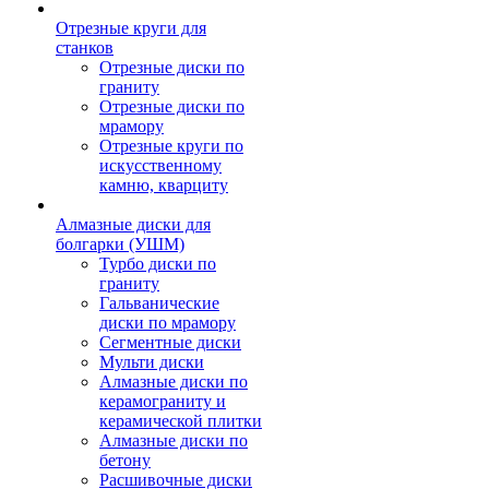
Отрезные круги для
станков
Отрезные диски по
граниту
Отрезные диски по
мрамору
Отрезные круги по
искусственному
камню, кварциту
Алмазные диски для
болгарки (УШМ)
Турбо диски по
граниту
Гальванические
диски по мрамору
Сегментные диски
Мульти диски
Алмазные диски по
керамограниту и
керамической плитки
Алмазные диски по
бетону
Расшивочные диски