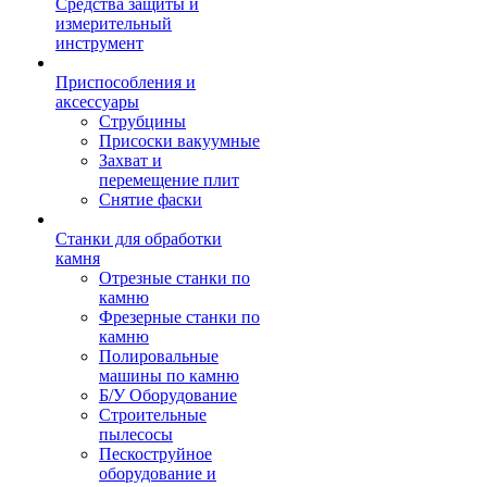
Средства защиты и
измерительный
инструмент
Приспособления и
аксессуары
Струбцины
Присоски вакуумные
Захват и
перемещение плит
Снятие фаски
Станки для обработки
камня
Отрезные станки по
камню
Фрезерные станки по
камню
Полировальные
машины по камню
Б/У Оборудование
Строительные
пылесосы
Пескоструйное
оборудование и