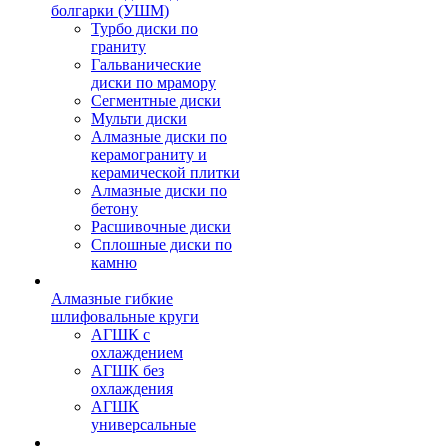
болгарки (УШМ)
Турбо диски по
граниту
Гальванические
диски по мрамору
Сегментные диски
Мульти диски
Алмазные диски по
керамограниту и
керамической плитки
Алмазные диски по
бетону
Расшивочные диски
Сплошные диски по
камню
Алмазные гибкие
шлифовальные круги
АГШК с
охлаждением
АГШК без
охлаждения
АГШК
универсальные