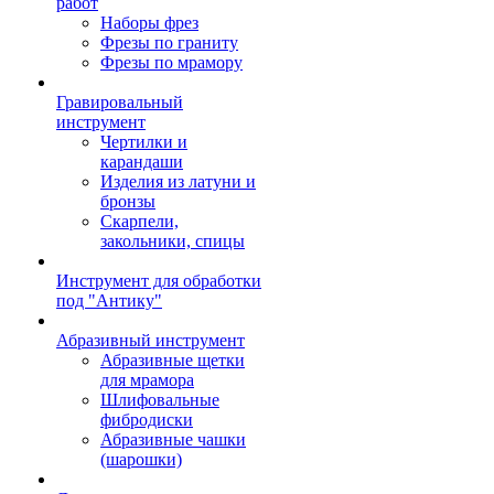
работ
Наборы фрез
Фрезы по граниту
Фрезы по мрамору
Гравировальный
инструмент
Чертилки и
карандаши
Изделия из латуни и
бронзы
Скарпели,
закольники, спицы
Инструмент для обработки
под "Антику"
Абразивный инструмент
Абразивные щетки
для мрамора
Шлифовальные
фибродиски
Абразивные чашки
(шарошки)