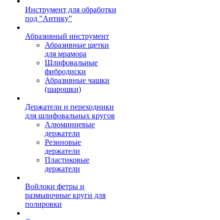
Инструмент для обработки
под "Антику"
Абразивный инструмент
Абразивные щетки
для мрамора
Шлифовальные
фибродиски
Абразивные чашки
(шарошки)
Держатели и переходники
для шлифовальных кругов
Алюминиевые
держатели
Резиновые
держатели
Пластиковые
держатели
Войлоки фетры и
размывочные круги для
полировки