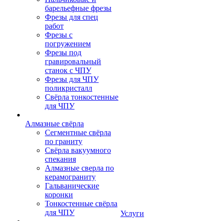
барельефные фрезы
Фрезы для спец
работ
Фрезы с
погружением
Фрезы под
гравировальный
станок с ЧПУ
Фрезы для ЧПУ
поликристалл
Свёрла тонкостенные
для ЧПУ
Алмазные свёрла
Сегментные свёрла
по граниту
Свёрла вакуумного
спекания
Алмазные сверла по
керамограниту
Гальванические
коронки
Тонкостенные свёрла
для ЧПУ
Услуги