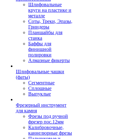
Шлифовальные
круги на пластике и
металле
Соты, Треки, Эпазы,
Гриндеры
Планшайбы для
станка
Баффы для
финишной
полировки
Алмазные фикерты
Шлифовальные чашки
(фаты)
Сегментные
Сплошные
Выпуклые
Фрезерный инструмент
для камня
Фрезы под ручной
фрезер пос.12мм
Калибровочные,
каннелюрные фрезы
Пальчиковые и