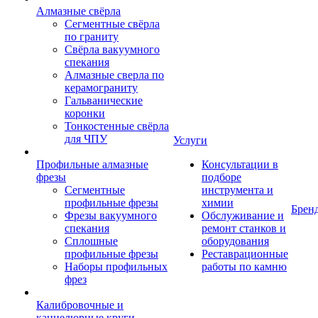
Алмазные свёрла
Сегментные свёрла
по граниту
Свёрла вакуумного
спекания
Алмазные сверла по
керамограниту
Гальванические
коронки
Тонкостенные свёрла
для ЧПУ
Услуги
Профильные алмазные
Консультации в
фрезы
подборе
Сегментные
инструмента и
профильные фрезы
химии
Брен
Фрезы вакуумного
Обслуживание и
спекания
ремонт станков и
Сплошные
оборудования
профильные фрезы
Реставрационные
Наборы профильных
работы по камню
фрез
Калибровочные и
каннелюрные круги