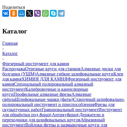
Поделиться
Каталог
Главная
-
Каталог
-
Фрезерный инструмент для камня
Распродажа
Отрезные круги для станков
Алмазные диски для
болгарки (УШМ)
Алмазные гибкие шлифовальные круги
Клеи
для камня
ХИМИЯ ДЛЯ КАМНЯ
Фрезерный инструмент для
камня
Специальный полировальный алмазный
инструмент
Калибровочные и каннелюрные
круги
Профильные алмазные фрезы
Алмазные
свёрла
Шлифовальные чашки (фаты)
Станочный шлифовально-
полировальный инструмент и приспособления
Фрезы для
скульптурных работ
Гравировальный инструмент
Инструмент
для обработки под &quot;Антику&quot;
Держатели и
переходники для шлифовальных кругов
Абразивный
инструмент
Войлоки фетры и размывочные круги для