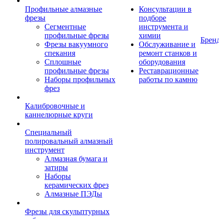
Профильные алмазные
Консультации в
фрезы
подборе
Сегментные
инструмента и
профильные фрезы
химии
Брен
Фрезы вакуумного
Обслуживание и
спекания
ремонт станков и
Сплошные
оборудования
профильные фрезы
Реставрационные
Наборы профильных
работы по камню
фрез
Калибровочные и
каннелюрные круги
Специальный
полировальный алмазный
инструмент
Алмазная бумага и
затиры
Наборы
керамических фрез
Алмазные ПЭДы
Фрезы для скульптурных