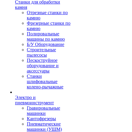
Станки для обработки
камня
Отрезные станки по
камню
Фрезерные станки по
камню
Полировальные
машины по камню
Б/У Оборудование
Строительные
пылесосы
Пескоструйное
оборудование и
аксессуары
Станки
шлифовальные
колено-рычажные
Электро и
пневмоинструмент
Гравировальные
машинки
Кантофрезеры
Пневматические
машинки (УШМ)