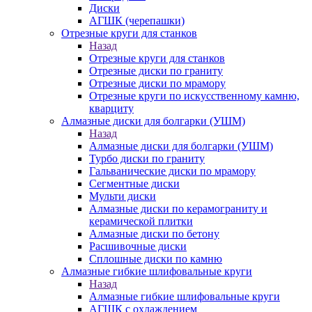
Диски
АГШК (черепашки)
Отрезные круги для станков
Назад
Отрезные круги для станков
Отрезные диски по граниту
Отрезные диски по мрамору
Отрезные круги по искусственному камню,
кварциту
Алмазные диски для болгарки (УШМ)
Назад
Алмазные диски для болгарки (УШМ)
Турбо диски по граниту
Гальванические диски по мрамору
Сегментные диски
Мульти диски
Алмазные диски по керамограниту и
керамической плитки
Алмазные диски по бетону
Расшивочные диски
Сплошные диски по камню
Алмазные гибкие шлифовальные круги
Назад
Алмазные гибкие шлифовальные круги
АГШК с охлаждением