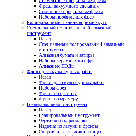
Сегментные профильные фрезы
Фрезы вакуумного спекания
Сплошные профильные фрезы
Наборы профильных фрез
Калибровочные и каннелюрные круги
Специальный полировальный алмазный
инструмент
Назад
Специальный полировальный алмазный
инструмент
Алмазная бумага и затиры
Наборы керамических фрез
Алмазные ПЭДы
Фрезы для скульптурных работ
Назад
Фрезы для скульптурных работ
Наборы фрез
Фрезы по граниту
Фрезы по мрамору
Гравировальный инструмент
Назад
Гравировальный инструмент
Чертилки и карандаши
Изделия из латуни и бронзы
Скарпели, закольники, спицы