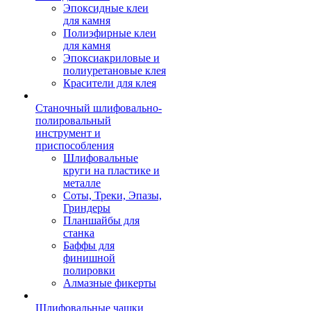
Эпоксидные клеи
для камня
Полиэфирные клеи
для камня
Эпоксиакриловые и
полиуретановые клея
Красители для клея
Станочный шлифовально-
полировальный
инструмент и
приспособления
Шлифовальные
круги на пластике и
металле
Соты, Треки, Эпазы,
Гриндеры
Планшайбы для
станка
Баффы для
финишной
полировки
Алмазные фикерты
Шлифовальные чашки