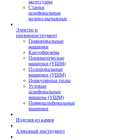
аксессуары
Станки
шлифовальные
колено-рычажные
Электро и
пневмоинструмент
Гравировальные
машинки
Кантофрезеры
Пневматические
машинки (УШМ)
Полировальные
машинки (УШМ)
Циркулярные пилы
Угловые
шлифовальные
машины (УШМ)
Прямошлифовальные
машинки
Изделия из камня
Алмазный инструмент