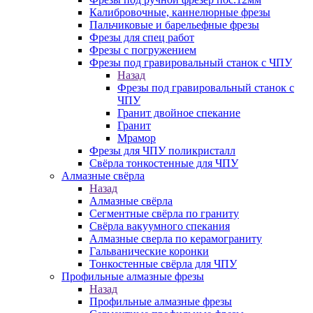
Калибровочные, каннелюрные фрезы
Пальчиковые и барельефные фрезы
Фрезы для спец работ
Фрезы с погружением
Фрезы под гравировальный станок с ЧПУ
Назад
Фрезы под гравировальный станок с
ЧПУ
Гранит двойное спекание
Гранит
Мрамор
Фрезы для ЧПУ поликристалл
Свёрла тонкостенные для ЧПУ
Алмазные свёрла
Назад
Алмазные свёрла
Сегментные свёрла по граниту
Свёрла вакуумного спекания
Алмазные сверла по керамограниту
Гальванические коронки
Тонкостенные свёрла для ЧПУ
Профильные алмазные фрезы
Назад
Профильные алмазные фрезы