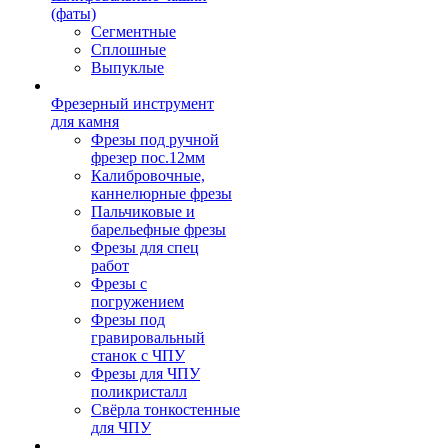
(фаты)
Сегментные
Сплошные
Выпуклые
Фрезерный инструмент
для камня
Фрезы под ручной
фрезер пос.12мм
Калибровочные,
каннелюрные фрезы
Пальчиковые и
барельефные фрезы
Фрезы для спец
работ
Фрезы с
погружением
Фрезы под
гравировальный
станок с ЧПУ
Фрезы для ЧПУ
поликристалл
Свёрла тонкостенные
для ЧПУ