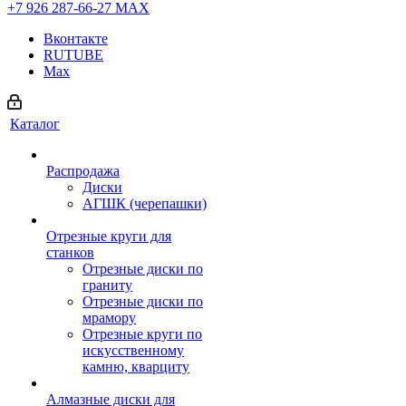
+7 926 287-66-27
МАХ
Вконтакте
RUTUBE
Max
Каталог
Распродажа
Диски
АГШК (черепашки)
Отрезные круги для
станков
Отрезные диски по
граниту
Отрезные диски по
мрамору
Отрезные круги по
искусственному
камню, кварциту
Алмазные диски для