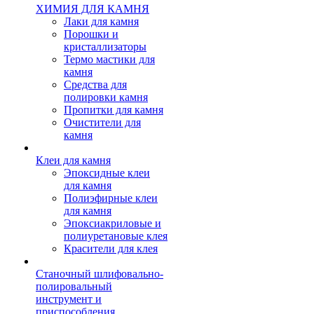
ХИМИЯ ДЛЯ КАМНЯ
Лаки для камня
Порошки и
кристаллизаторы
Термо мастики для
камня
Средства для
полировки камня
Пропитки для камня
Очистители для
камня
Клеи для камня
Эпоксидные клеи
для камня
Полиэфирные клеи
для камня
Эпоксиакриловые и
полиуретановые клея
Красители для клея
Станочный шлифовально-
полировальный
инструмент и
приспособления