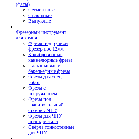
(фаты)
Сегментные
Сплошные
Выпуклые
Фрезерный инструмент
для камня
Фрезы под ручной
фрезер пос.12мм
Калибровочные,
каннелюрные фрезы
Пальчиковые и
барельефные фрезы
Фрезы для спец
работ
Фрезы с
погружением
Фрезы под
гравировальный
станок с ЧПУ
Фрезы для ЧПУ
поликристалл
Свёрла тонкостенные
для ЧПУ