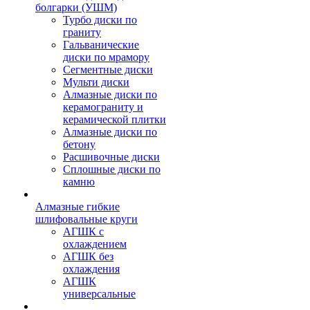
болгарки (УШМ)
Турбо диски по
граниту
Гальванические
диски по мрамору
Сегментные диски
Мульти диски
Алмазные диски по
керамограниту и
керамической плитки
Алмазные диски по
бетону
Расшивочные диски
Сплошные диски по
камню
Алмазные гибкие
шлифовальные круги
АГШК с
охлаждением
АГШК без
охлаждения
АГШК
универсальные