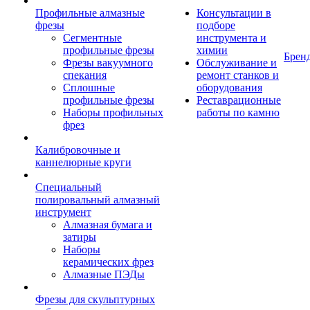
Профильные алмазные
Консультации в
фрезы
подборе
Сегментные
инструмента и
профильные фрезы
химии
Брен
Фрезы вакуумного
Обслуживание и
спекания
ремонт станков и
Сплошные
оборудования
профильные фрезы
Реставрационные
Наборы профильных
работы по камню
фрез
Калибровочные и
каннелюрные круги
Специальный
полировальный алмазный
инструмент
Алмазная бумага и
затиры
Наборы
керамических фрез
Алмазные ПЭДы
Фрезы для скульптурных