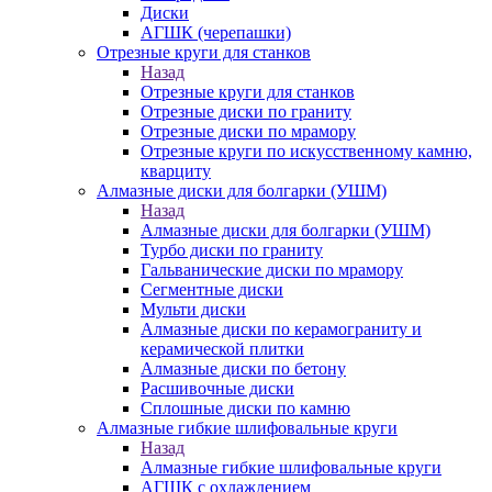
Диски
АГШК (черепашки)
Отрезные круги для станков
Назад
Отрезные круги для станков
Отрезные диски по граниту
Отрезные диски по мрамору
Отрезные круги по искусственному камню,
кварциту
Алмазные диски для болгарки (УШМ)
Назад
Алмазные диски для болгарки (УШМ)
Турбо диски по граниту
Гальванические диски по мрамору
Сегментные диски
Мульти диски
Алмазные диски по керамограниту и
керамической плитки
Алмазные диски по бетону
Расшивочные диски
Сплошные диски по камню
Алмазные гибкие шлифовальные круги
Назад
Алмазные гибкие шлифовальные круги
АГШК с охлаждением