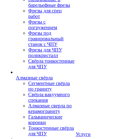
барельефные фрезы
Фрезы для спец
работ
Фрезы с
погружением
Фрезы под
гравировальный
станок с ЧПУ
Фрезы для ЧПУ
поликристалл
Свёрла тонкостенные
для ЧПУ
Алмазные свёрла
Сегментные свёрла
по граниту
Свёрла вакуумного
спекания
Алмазные сверла по
керамограниту
Гальванические
коронки
Тонкостенные свёрла
для ЧПУ
Услуги