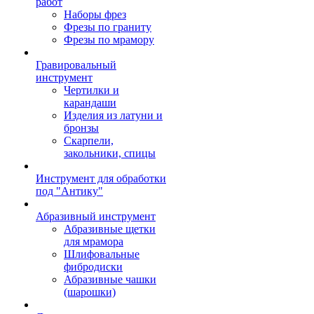
работ
Наборы фрез
Фрезы по граниту
Фрезы по мрамору
Гравировальный
инструмент
Чертилки и
карандаши
Изделия из латуни и
бронзы
Скарпели,
закольники, спицы
Инструмент для обработки
под "Антику"
Абразивный инструмент
Абразивные щетки
для мрамора
Шлифовальные
фибродиски
Абразивные чашки
(шарошки)