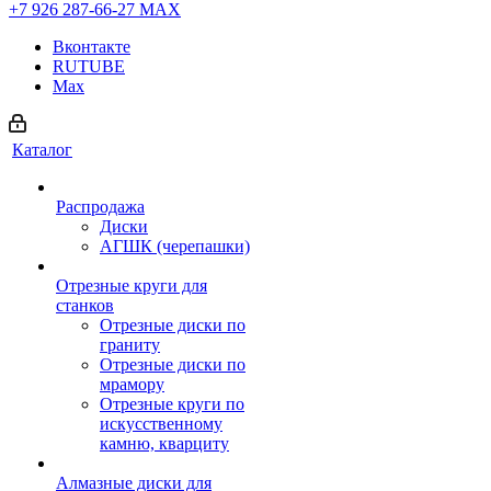
+7 926 287-66-27
МАХ
Вконтакте
RUTUBE
Max
Каталог
Распродажа
Диски
АГШК (черепашки)
Отрезные круги для
станков
Отрезные диски по
граниту
Отрезные диски по
мрамору
Отрезные круги по
искусственному
камню, кварциту
Алмазные диски для