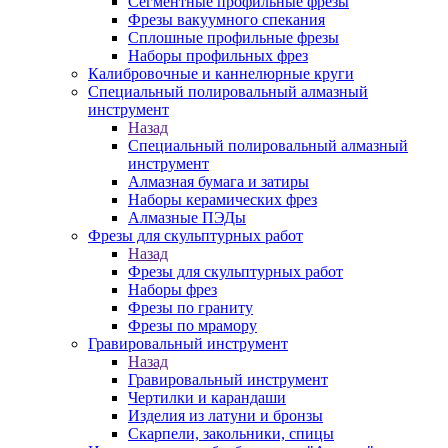
Сегментные профильные фрезы
Фрезы вакуумного спекания
Сплошные профильные фрезы
Наборы профильных фрез
Калибровочные и каннелюрные круги
Специальный полировальный алмазный
инструмент
Назад
Специальный полировальный алмазный
инструмент
Алмазная бумага и затиры
Наборы керамических фрез
Алмазные ПЭДы
Фрезы для скульптурных работ
Назад
Фрезы для скульптурных работ
Наборы фрез
Фрезы по граниту
Фрезы по мрамору
Гравировальный инструмент
Назад
Гравировальный инструмент
Чертилки и карандаши
Изделия из латуни и бронзы
Скарпели, закольники, спицы