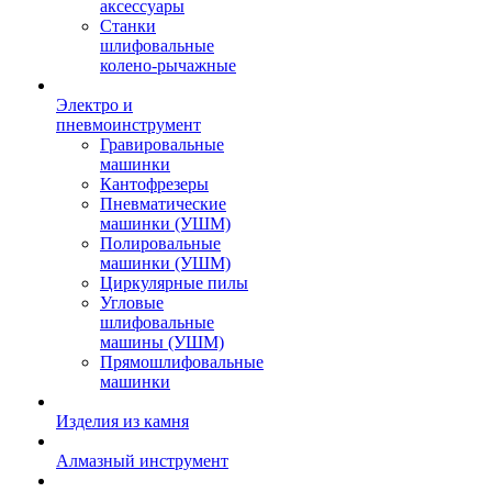
аксессуары
Станки
шлифовальные
колено-рычажные
Электро и
пневмоинструмент
Гравировальные
машинки
Кантофрезеры
Пневматические
машинки (УШМ)
Полировальные
машинки (УШМ)
Циркулярные пилы
Угловые
шлифовальные
машины (УШМ)
Прямошлифовальные
машинки
Изделия из камня
Алмазный инструмент