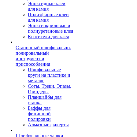
Эпоксидные клеи
для камня
Полиэфирные клеи
для камня
Эпоксиакриловые и
полиуретановые клея
Красители для клея
Станочный шлифовально-
полировальный
инструмент и
приспособления
Шлифовальные
круги на пластике и
металле
Соты, Треки, Эпазы,
Гриндеры
Планшайбы для
станка
Баффы для
финишной
полировки
Алмазные фикерты
Шлифовальные чашки