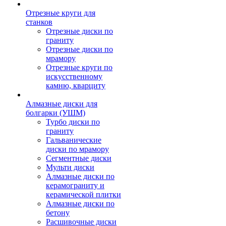
Отрезные круги для
станков
Отрезные диски по
граниту
Отрезные диски по
мрамору
Отрезные круги по
искусственному
камню, кварциту
Алмазные диски для
болгарки (УШМ)
Турбо диски по
граниту
Гальванические
диски по мрамору
Сегментные диски
Мульти диски
Алмазные диски по
керамограниту и
керамической плитки
Алмазные диски по
бетону
Расшивочные диски