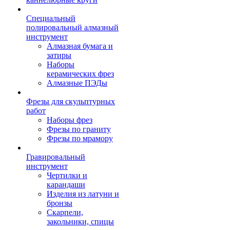
Специальный
полировальный алмазный
инструмент
Алмазная бумага и
затиры
Наборы
керамических фрез
Алмазные ПЭДы
Фрезы для скульптурных
работ
Наборы фрез
Фрезы по граниту
Фрезы по мрамору
Гравировальный
инструмент
Чертилки и
карандаши
Изделия из латуни и
бронзы
Скарпели,
закольники, спицы