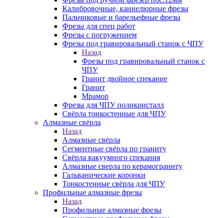
Калибровочные, каннелюрные фрезы
Пальчиковые и барельефные фрезы
Фрезы для спец работ
Фрезы с погружением
Фрезы под гравировальный станок с ЧПУ
Назад
Фрезы под гравировальный станок с
ЧПУ
Гранит двойное спекание
Гранит
Мрамор
Фрезы для ЧПУ поликристалл
Свёрла тонкостенные для ЧПУ
Алмазные свёрла
Назад
Алмазные свёрла
Сегментные свёрла по граниту
Свёрла вакуумного спекания
Алмазные сверла по керамограниту
Гальванические коронки
Тонкостенные свёрла для ЧПУ
Профильные алмазные фрезы
Назад
Профильные алмазные фрезы