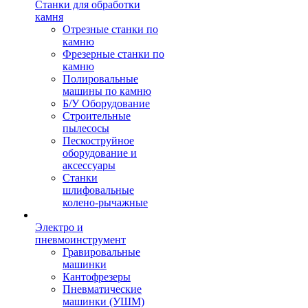
Станки для обработки
камня
Отрезные станки по
камню
Фрезерные станки по
камню
Полировальные
машины по камню
Б/У Оборудование
Строительные
пылесосы
Пескоструйное
оборудование и
аксессуары
Станки
шлифовальные
колено-рычажные
Электро и
пневмоинструмент
Гравировальные
машинки
Кантофрезеры
Пневматические
машинки (УШМ)