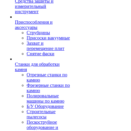
Средства защиты и
измерительный
инструмент
Приспособления и
аксессуары
Струбцины
Присоски вакуумные
Захват и
перемещение плит
Снятие фаски
Станки для обработки
камня
Отрезные станки по
камню
Фрезерные станки по
камню
Полировальные
машины по камню
Б/У Оборудование
Строительные
пылесосы
Пескоструйное
оборудование и