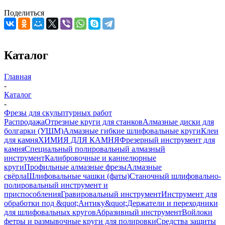
Поделиться
Каталог
Главная
-
Каталог
-
Фрезы для скульптурных работ
Распродажа
Отрезные круги для станков
Алмазные диски для
болгарки (УШМ)
Алмазные гибкие шлифовальные круги
Клеи
для камня
ХИМИЯ ДЛЯ КАМНЯ
Фрезерный инструмент для
камня
Специальный полировальный алмазный
инструмент
Калибровочные и каннелюрные
круги
Профильные алмазные фрезы
Алмазные
свёрла
Шлифовальные чашки (фаты)
Станочный шлифовально-
полировальный инструмент и
приспособления
Гравировальный инструмент
Инструмент для
обработки под &quot;Антику&quot;
Держатели и переходники
для шлифовальных кругов
Абразивный инструмент
Войлоки
фетры и размывочные круги для полировки
Средства защиты