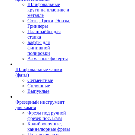
Шлифовальные
круги на пластике и
металле
Соты, Треки, Эпазы,
Гриндеры
Планшайбы для
станка
Баффы для
финишной
полировки
Алмазные фикерты
Шлифовальные чашки
(фаты)
Сегментные
Сплошные
Выпуклые
Фрезерный инструмент
для камня
Фрезы под ручной
фрезер пос.12мм
Калибровочные,
каннелюрные фрезы
Пальчиковые и