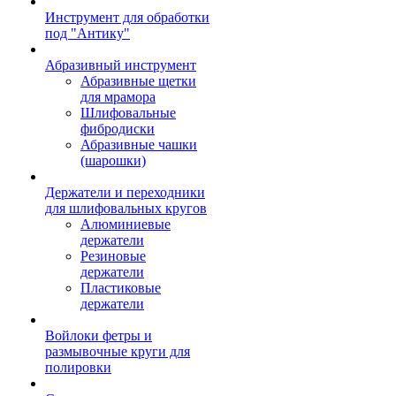
Инструмент для обработки
под "Антику"
Абразивный инструмент
Абразивные щетки
для мрамора
Шлифовальные
фибродиски
Абразивные чашки
(шарошки)
Держатели и переходники
для шлифовальных кругов
Алюминиевые
держатели
Резиновые
держатели
Пластиковые
держатели
Войлоки фетры и
размывочные круги для
полировки