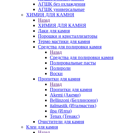
АГШК без охлаждения
АГШК универсальные
ХИМИЯ ДЛЯ КАМНЯ
Назад
ХИМИЯ ДЛЯ КАМНЯ
Лаки для камня
Порошки и кристаллизаторы
Термо мастики для камня
Средства для полировки камня
Назад
Средства для полировки камня
Полировальные пасты
Полироли
Воски
Пропитки для камня
Назад
Пропитки для камня
Akemi (Акеми)
Bellinzoni (Беллинзони)
italmastik (Италмастик)
ilpa (Илпа)
Tenax (Тенакс)
Очистители для камня
Клеи для камня
Назад