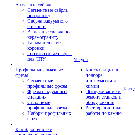
Алмазные свёрла
Сегментные свёрла
по граниту
Свёрла вакуумного
спекания
Алмазные сверла по
керамограниту
Гальванические
коронки
Тонкостенные свёрла
для ЧПУ
Услуги
Профильные алмазные
Консультации в
фрезы
подборе
Сегментные
инструмента и
профильные фрезы
химии
Брен
Фрезы вакуумного
Обслуживание и
спекания
ремонт станков и
Сплошные
оборудования
профильные фрезы
Реставрационные
Наборы профильных
работы по камню
фрез
Калибровочные и
каннелюрные круги