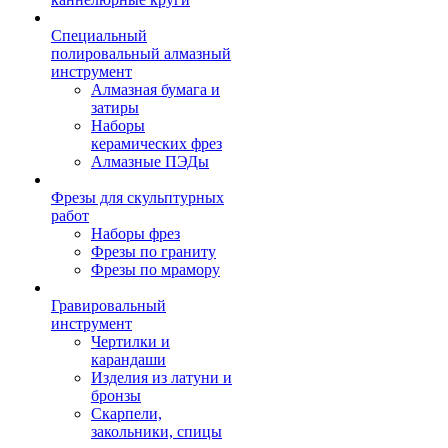
Специальный
полировальный алмазный
инструмент
Алмазная бумага и
затиры
Наборы
керамических фрез
Алмазные ПЭДы
Фрезы для скульптурных
работ
Наборы фрез
Фрезы по граниту
Фрезы по мрамору
Гравировальный
инструмент
Чертилки и
карандаши
Изделия из латуни и
бронзы
Скарпели,
закольники, спицы