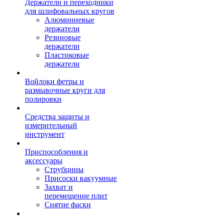
Держатели и переходники
для шлифовальных кругов
Алюминиевые
держатели
Резиновые
держатели
Пластиковые
держатели
Войлоки фетры и
размывочные круги для
полировки
Средства защиты и
измерительный
инструмент
Приспособления и
аксессуары
Струбцины
Присоски вакуумные
Захват и
перемещение плит
Снятие фаски