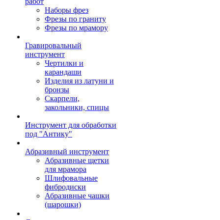
работ
Наборы фрез
Фрезы по граниту
Фрезы по мрамору
Гравировальный
инструмент
Чертилки и
карандаши
Изделия из латуни и
бронзы
Скарпели,
закольники, спицы
Инструмент для обработки
под "Антику"
Абразивный инструмент
Абразивные щетки
для мрамора
Шлифовальные
фибродиски
Абразивные чашки
(шарошки)