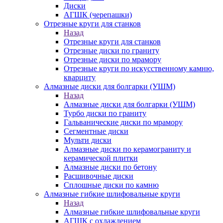
Диски
АГШК (черепашки)
Отрезные круги для станков
Назад
Отрезные круги для станков
Отрезные диски по граниту
Отрезные диски по мрамору
Отрезные круги по искусственному камню,
кварциту
Алмазные диски для болгарки (УШМ)
Назад
Алмазные диски для болгарки (УШМ)
Турбо диски по граниту
Гальванические диски по мрамору
Сегментные диски
Мульти диски
Алмазные диски по керамограниту и
керамической плитки
Алмазные диски по бетону
Расшивочные диски
Сплошные диски по камню
Алмазные гибкие шлифовальные круги
Назад
Алмазные гибкие шлифовальные круги
АГШК с охлаждением