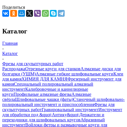
Поделиться
Каталог
Главная
-
Каталог
-
Фрезы для скульптурных работ
Распродажа
Отрезные круги для станков
Алмазные диски для
болгарки (УШМ)
Алмазные гибкие шлифовальные круги
Клеи
для камня
ХИМИЯ ДЛЯ КАМНЯ
Фрезерный инструмент для
камня
Специальный полировальный алмазный
инструмент
Калибровочные и каннелюрные
круги
Профильные алмазные фрезы
Алмазные
свёрла
Шлифовальные чашки (фаты)
Станочный шлифовально-
полировальный инструмент и приспособления
Фрезы для
скульптурных работ
Гравировальный инструмент
Инструмент
для обработки под &quot;Антику&quot;
Держатели и
переходники для шлифовальных кругов
Абразивный
инструмент
Войлоки фетры и размывочные круги для