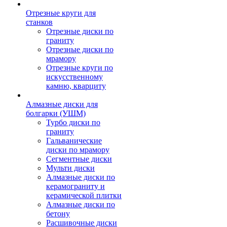
Отрезные круги для
станков
Отрезные диски по
граниту
Отрезные диски по
мрамору
Отрезные круги по
искусственному
камню, кварциту
Алмазные диски для
болгарки (УШМ)
Турбо диски по
граниту
Гальванические
диски по мрамору
Сегментные диски
Мульти диски
Алмазные диски по
керамограниту и
керамической плитки
Алмазные диски по
бетону
Расшивочные диски