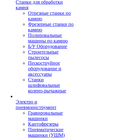
Станки для обработки
камня
Отрезные станки по
камню
Фрезерные станки по
камню
Полировальные
машины по камню
Б/У Оборудование
Строительные
пылесосы
Пескоструйное
оборудование и
аксессуары
Станки
шлифовальные
колено-рычажные
Электро и
пневмоинструмент
Гравировальные
машинки
Кантофрезеры
Пневматические
машинки (УШМ)