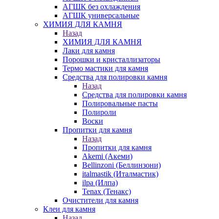
АГШК без охлаждения
АГШК универсальные
ХИМИЯ ДЛЯ КАМНЯ
Назад
ХИМИЯ ДЛЯ КАМНЯ
Лаки для камня
Порошки и кристаллизаторы
Термо мастики для камня
Средства для полировки камня
Назад
Средства для полировки камня
Полировальные пасты
Полироли
Воски
Пропитки для камня
Назад
Пропитки для камня
Akemi (Акеми)
Bellinzoni (Беллинзони)
italmastik (Италмастик)
ilpa (Илпа)
Tenax (Тенакс)
Очистители для камня
Клеи для камня
Назад