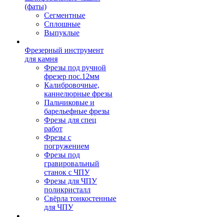
(фаты)
Сегментные
Сплошные
Выпуклые
Фрезерный инструмент
для камня
Фрезы под ручной
фрезер пос.12мм
Калибровочные,
каннелюрные фрезы
Пальчиковые и
барельефные фрезы
Фрезы для спец
работ
Фрезы с
погружением
Фрезы под
гравировальный
станок с ЧПУ
Фрезы для ЧПУ
поликристалл
Свёрла тонкостенные
для ЧПУ