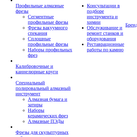
Профильные алмазные
Консультации в
фрезы
подборе
Сегментные
инструмента и
профильные фрезы
химии
Брен
Фрезы вакуумного
Обслуживание и
спекания
ремонт станков и
Сплошные
оборудования
профильные фрезы
Реставрационные
Наборы профильных
работы по камню
фрез
Калибровочные и
каннелюрные круги
Специальный
полировальный алмазный
инструмент
Алмазная бумага и
затиры
Наборы
керамических фрез
Алмазные ПЭДы
Фрезы для скульптурных