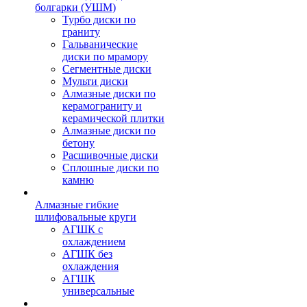
болгарки (УШМ)
Турбо диски по
граниту
Гальванические
диски по мрамору
Сегментные диски
Мульти диски
Алмазные диски по
керамограниту и
керамической плитки
Алмазные диски по
бетону
Расшивочные диски
Сплошные диски по
камню
Алмазные гибкие
шлифовальные круги
АГШК с
охлаждением
АГШК без
охлаждения
АГШК
универсальные