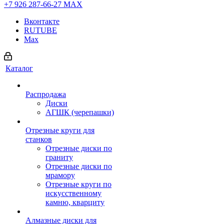
+7 926 287-66-27
МАХ
Вконтакте
RUTUBE
Max
Каталог
Распродажа
Диски
АГШК (черепашки)
Отрезные круги для
станков
Отрезные диски по
граниту
Отрезные диски по
мрамору
Отрезные круги по
искусственному
камню, кварциту
Алмазные диски для