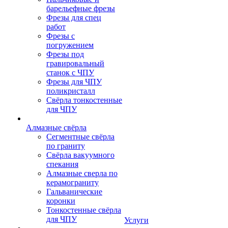
барельефные фрезы
Фрезы для спец
работ
Фрезы с
погружением
Фрезы под
гравировальный
станок с ЧПУ
Фрезы для ЧПУ
поликристалл
Свёрла тонкостенные
для ЧПУ
Алмазные свёрла
Сегментные свёрла
по граниту
Свёрла вакуумного
спекания
Алмазные сверла по
керамограниту
Гальванические
коронки
Тонкостенные свёрла
для ЧПУ
Услуги