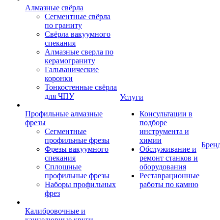
Алмазные свёрла
Сегментные свёрла
по граниту
Свёрла вакуумного
спекания
Алмазные сверла по
керамограниту
Гальванические
коронки
Тонкостенные свёрла
для ЧПУ
Услуги
Профильные алмазные
Консультации в
фрезы
подборе
Сегментные
инструмента и
профильные фрезы
химии
Брен
Фрезы вакуумного
Обслуживание и
спекания
ремонт станков и
Сплошные
оборудования
профильные фрезы
Реставрационные
Наборы профильных
работы по камню
фрез
Калибровочные и
каннелюрные круги