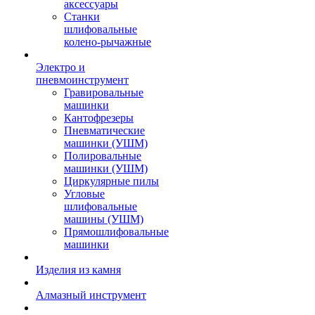
аксессуары
Станки
шлифовальные
колено-рычажные
Электро и
пневмоинструмент
Гравировальные
машинки
Кантофрезеры
Пневматические
машинки (УШМ)
Полировальные
машинки (УШМ)
Циркулярные пилы
Угловые
шлифовальные
машины (УШМ)
Прямошлифовальные
машинки
Изделия из камня
Алмазный инструмент