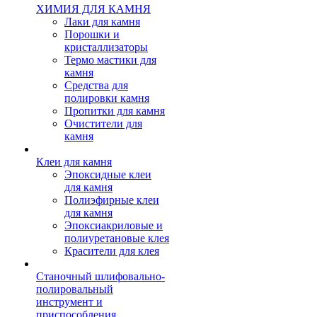
ХИМИЯ ДЛЯ КАМНЯ
Лаки для камня
Порошки и
кристаллизаторы
Термо мастики для
камня
Средства для
полировки камня
Пропитки для камня
Очистители для
камня
Клеи для камня
Эпоксидные клеи
для камня
Полиэфирные клеи
для камня
Эпоксиакриловые и
полиуретановые клея
Красители для клея
Станочный шлифовально-
полировальный
инструмент и
приспособления