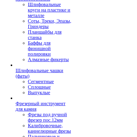
Шлифовальные
круги на пластике и
металле
Соты, Треки, Эпазы,
Гриндеры
Планшайбы для
станка
Баффы для
финишной
полировки
Алмазные фикерты
Шлифовальные чашки
(фаты)
Сегментные
Сплошные
Выпуклые
Фрезерный инструмент
для камня
Фрезы под ручной
фрезер пос.12мм
Калибровочные,
каннелюрные фрезы
Пальчиковые и