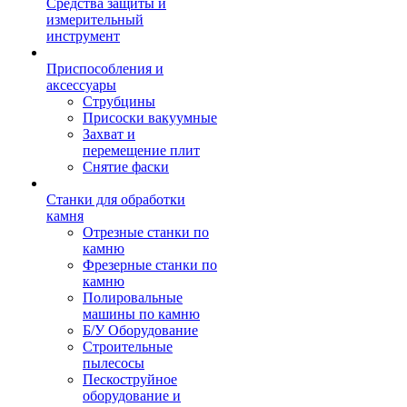
Средства защиты и
измерительный
инструмент
Приспособления и
аксессуары
Струбцины
Присоски вакуумные
Захват и
перемещение плит
Снятие фаски
Станки для обработки
камня
Отрезные станки по
камню
Фрезерные станки по
камню
Полировальные
машины по камню
Б/У Оборудование
Строительные
пылесосы
Пескоструйное
оборудование и