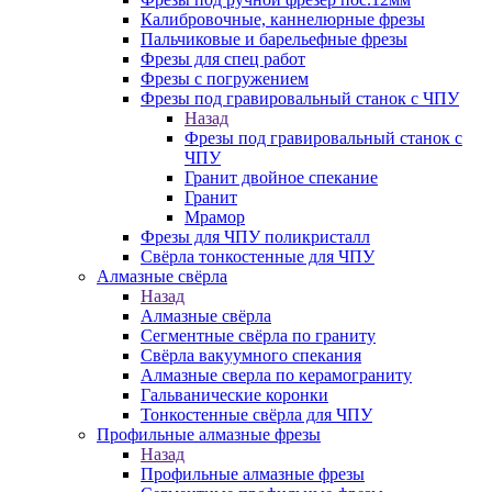
Калибровочные, каннелюрные фрезы
Пальчиковые и барельефные фрезы
Фрезы для спец работ
Фрезы с погружением
Фрезы под гравировальный станок с ЧПУ
Назад
Фрезы под гравировальный станок с
ЧПУ
Гранит двойное спекание
Гранит
Мрамор
Фрезы для ЧПУ поликристалл
Свёрла тонкостенные для ЧПУ
Алмазные свёрла
Назад
Алмазные свёрла
Сегментные свёрла по граниту
Свёрла вакуумного спекания
Алмазные сверла по керамограниту
Гальванические коронки
Тонкостенные свёрла для ЧПУ
Профильные алмазные фрезы
Назад
Профильные алмазные фрезы