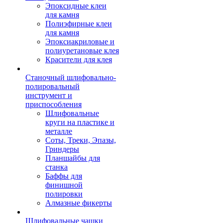
Эпоксидные клеи
для камня
Полиэфирные клеи
для камня
Эпоксиакриловые и
полиуретановые клея
Красители для клея
Станочный шлифовально-
полировальный
инструмент и
приспособления
Шлифовальные
круги на пластике и
металле
Соты, Треки, Эпазы,
Гриндеры
Планшайбы для
станка
Баффы для
финишной
полировки
Алмазные фикерты
Шлифовальные чашки