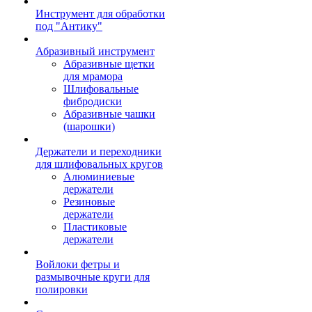
Инструмент для обработки
под "Антику"
Абразивный инструмент
Абразивные щетки
для мрамора
Шлифовальные
фибродиски
Абразивные чашки
(шарошки)
Держатели и переходники
для шлифовальных кругов
Алюминиевые
держатели
Резиновые
держатели
Пластиковые
держатели
Войлоки фетры и
размывочные круги для
полировки