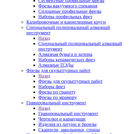
Сегментные профильные фрезы
Фрезы вакуумного спекания
Сплошные профильные фрезы
Наборы профильных фрез
Калибровочные и каннелюрные круги
Специальный полировальный алмазный
инструмент
Назад
Специальный полировальный алмазный
инструмент
Алмазная бумага и затиры
Наборы керамических фрез
Алмазные ПЭДы
Фрезы для скульптурных работ
Назад
Фрезы для скульптурных работ
Наборы фрез
Фрезы по граниту
Фрезы по мрамору
Гравировальный инструмент
Назад
Гравировальный инструмент
Чертилки и карандаши
Изделия из латуни и бронзы
Скарпели, закольники, спицы