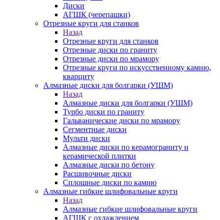
Диски
АГШК (черепашки)
Отрезные круги для станков
Назад
Отрезные круги для станков
Отрезные диски по граниту
Отрезные диски по мрамору
Отрезные круги по искусственному камню,
кварциту
Алмазные диски для болгарки (УШМ)
Назад
Алмазные диски для болгарки (УШМ)
Турбо диски по граниту
Гальванические диски по мрамору
Сегментные диски
Мульти диски
Алмазные диски по керамограниту и
керамической плитки
Алмазные диски по бетону
Расшивочные диски
Сплошные диски по камню
Алмазные гибкие шлифовальные круги
Назад
Алмазные гибкие шлифовальные круги
АГШК с охлаждением