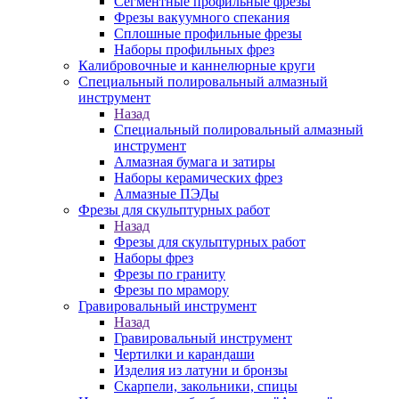
Сегментные профильные фрезы
Фрезы вакуумного спекания
Сплошные профильные фрезы
Наборы профильных фрез
Калибровочные и каннелюрные круги
Специальный полировальный алмазный
инструмент
Назад
Специальный полировальный алмазный
инструмент
Алмазная бумага и затиры
Наборы керамических фрез
Алмазные ПЭДы
Фрезы для скульптурных работ
Назад
Фрезы для скульптурных работ
Наборы фрез
Фрезы по граниту
Фрезы по мрамору
Гравировальный инструмент
Назад
Гравировальный инструмент
Чертилки и карандаши
Изделия из латуни и бронзы
Скарпели, закольники, спицы