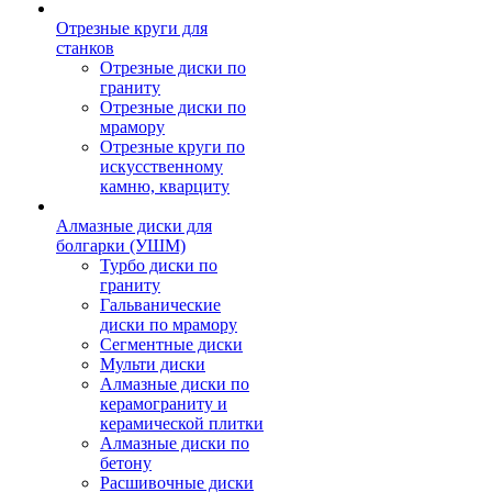
Отрезные круги для
станков
Отрезные диски по
граниту
Отрезные диски по
мрамору
Отрезные круги по
искусственному
камню, кварциту
Алмазные диски для
болгарки (УШМ)
Турбо диски по
граниту
Гальванические
диски по мрамору
Сегментные диски
Мульти диски
Алмазные диски по
керамограниту и
керамической плитки
Алмазные диски по
бетону
Расшивочные диски