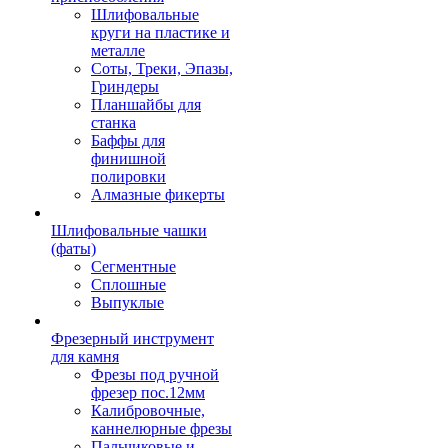
Шлифовальные
круги на пластике и
металле
Соты, Треки, Эпазы,
Гриндеры
Планшайбы для
станка
Баффы для
финишной
полировки
Алмазные фикерты
Шлифовальные чашки
(фаты)
Сегментные
Сплошные
Выпуклые
Фрезерный инструмент
для камня
Фрезы под ручной
фрезер пос.12мм
Калибровочные,
каннелюрные фрезы
Пальчиковые и