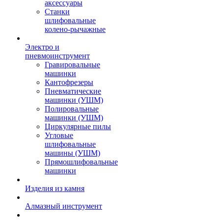
аксессуары
Станки
шлифовальные
колено-рычажные
Электро и
пневмоинструмент
Гравировальные
машинки
Кантофрезеры
Пневматические
машинки (УШМ)
Полировальные
машинки (УШМ)
Циркулярные пилы
Угловые
шлифовальные
машины (УШМ)
Прямошлифовальные
машинки
Изделия из камня
Алмазный инструмент