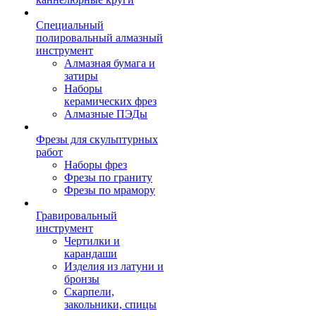
Специальный
полировальный алмазный
инструмент
Алмазная бумага и
затиры
Наборы
керамических фрез
Алмазные ПЭДы
Фрезы для скульптурных
работ
Наборы фрез
Фрезы по граниту
Фрезы по мрамору
Гравировальный
инструмент
Чертилки и
карандаши
Изделия из латуни и
бронзы
Скарпели,
закольники, спицы