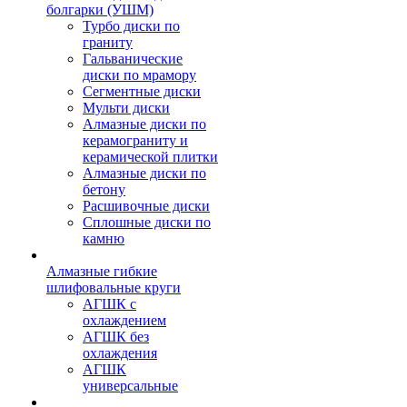
болгарки (УШМ)
Турбо диски по
граниту
Гальванические
диски по мрамору
Сегментные диски
Мульти диски
Алмазные диски по
керамограниту и
керамической плитки
Алмазные диски по
бетону
Расшивочные диски
Сплошные диски по
камню
Алмазные гибкие
шлифовальные круги
АГШК с
охлаждением
АГШК без
охлаждения
АГШК
универсальные