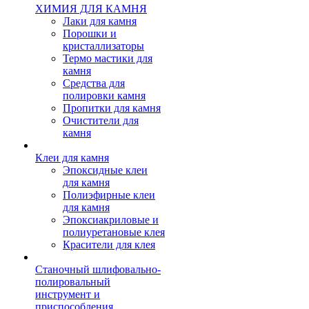
ХИМИЯ ДЛЯ КАМНЯ
Лаки для камня
Порошки и
кристаллизаторы
Термо мастики для
камня
Средства для
полировки камня
Пропитки для камня
Очистители для
камня
Клеи для камня
Эпоксидные клеи
для камня
Полиэфирные клеи
для камня
Эпоксиакриловые и
полиуретановые клея
Красители для клея
Станочный шлифовально-
полировальный
инструмент и
приспособления