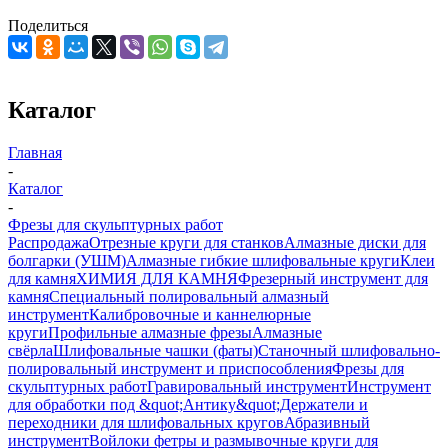
Поделиться
Каталог
Главная
-
Каталог
-
Фрезы для скульптурных работ
Распродажа
Отрезные круги для станков
Алмазные диски для
болгарки (УШМ)
Алмазные гибкие шлифовальные круги
Клеи
для камня
ХИМИЯ ДЛЯ КАМНЯ
Фрезерный инструмент для
камня
Специальный полировальный алмазный
инструмент
Калибровочные и каннелюрные
круги
Профильные алмазные фрезы
Алмазные
свёрла
Шлифовальные чашки (фаты)
Станочный шлифовально-
полировальный инструмент и приспособления
Фрезы для
скульптурных работ
Гравировальный инструмент
Инструмент
для обработки под &quot;Антику&quot;
Держатели и
переходники для шлифовальных кругов
Абразивный
инструмент
Войлоки фетры и размывочные круги для