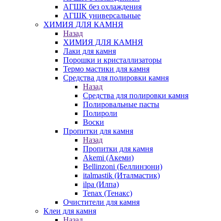
АГШК без охлаждения
АГШК универсальные
ХИМИЯ ДЛЯ КАМНЯ
Назад
ХИМИЯ ДЛЯ КАМНЯ
Лаки для камня
Порошки и кристаллизаторы
Термо мастики для камня
Средства для полировки камня
Назад
Средства для полировки камня
Полировальные пасты
Полироли
Воски
Пропитки для камня
Назад
Пропитки для камня
Akemi (Акеми)
Bellinzoni (Беллинзони)
italmastik (Италмастик)
ilpa (Илпа)
Tenax (Тенакс)
Очистители для камня
Клеи для камня
Назад