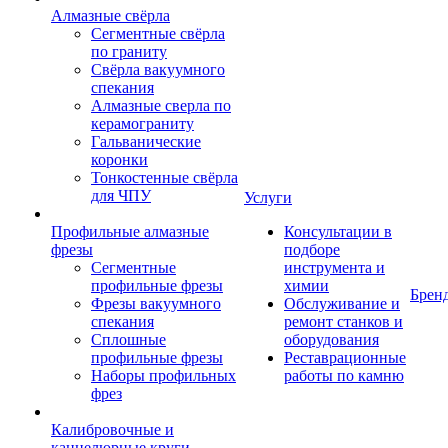
Алмазные свёрла
Сегментные свёрла
по граниту
Свёрла вакуумного
спекания
Алмазные сверла по
керамограниту
Гальванические
коронки
Тонкостенные свёрла
для ЧПУ
Услуги
Профильные алмазные
Консультации в
фрезы
подборе
Сегментные
инструмента и
профильные фрезы
химии
Брен
Фрезы вакуумного
Обслуживание и
спекания
ремонт станков и
Сплошные
оборудования
профильные фрезы
Реставрационные
Наборы профильных
работы по камню
фрез
Калибровочные и
каннелюрные круги