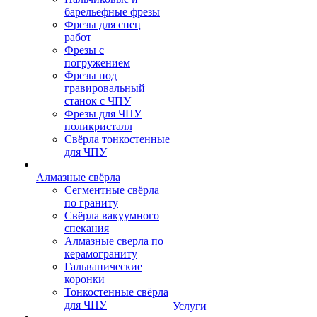
барельефные фрезы
Фрезы для спец
работ
Фрезы с
погружением
Фрезы под
гравировальный
станок с ЧПУ
Фрезы для ЧПУ
поликристалл
Свёрла тонкостенные
для ЧПУ
Алмазные свёрла
Сегментные свёрла
по граниту
Свёрла вакуумного
спекания
Алмазные сверла по
керамограниту
Гальванические
коронки
Тонкостенные свёрла
для ЧПУ
Услуги