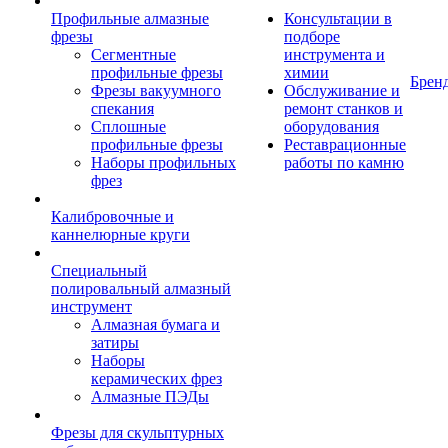
Профильные алмазные
Консультации в
фрезы
подборе
Сегментные
инструмента и
профильные фрезы
химии
Брен
Фрезы вакуумного
Обслуживание и
спекания
ремонт станков и
Сплошные
оборудования
профильные фрезы
Реставрационные
Наборы профильных
работы по камню
фрез
Калибровочные и
каннелюрные круги
Специальный
полировальный алмазный
инструмент
Алмазная бумага и
затиры
Наборы
керамических фрез
Алмазные ПЭДы
Фрезы для скульптурных