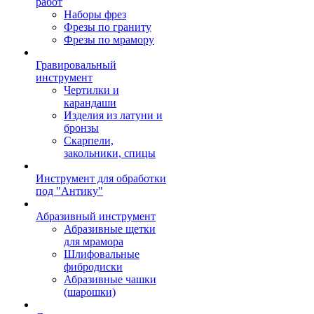
работ
Наборы фрез
Фрезы по граниту
Фрезы по мрамору
Гравировальный
инструмент
Чертилки и
карандаши
Изделия из латуни и
бронзы
Скарпели,
закольники, спицы
Инструмент для обработки
под "Антику"
Абразивный инструмент
Абразивные щетки
для мрамора
Шлифовальные
фибродиски
Абразивные чашки
(шарошки)