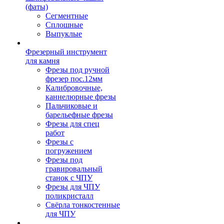
(фаты)
Сегментные
Сплошные
Выпуклые
Фрезерный инструмент
для камня
Фрезы под ручной
фрезер пос.12мм
Калибровочные,
каннелюрные фрезы
Пальчиковые и
барельефные фрезы
Фрезы для спец
работ
Фрезы с
погружением
Фрезы под
гравировальный
станок с ЧПУ
Фрезы для ЧПУ
поликристалл
Свёрла тонкостенные
для ЧПУ