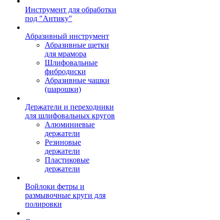
Инструмент для обработки
под "Антику"
Абразивный инструмент
Абразивные щетки
для мрамора
Шлифовальные
фибродиски
Абразивные чашки
(шарошки)
Держатели и переходники
для шлифовальных кругов
Алюминиевые
держатели
Резиновые
держатели
Пластиковые
держатели
Войлоки фетры и
размывочные круги для
полировки