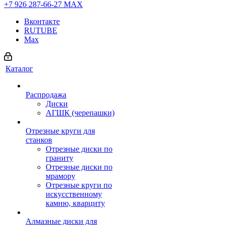
+7 926 287-66-27
МАХ
Вконтакте
RUTUBE
Max
Каталог
Распродажа
Диски
АГШК (черепашки)
Отрезные круги для
станков
Отрезные диски по
граниту
Отрезные диски по
мрамору
Отрезные круги по
искусственному
камню, кварциту
Алмазные диски для