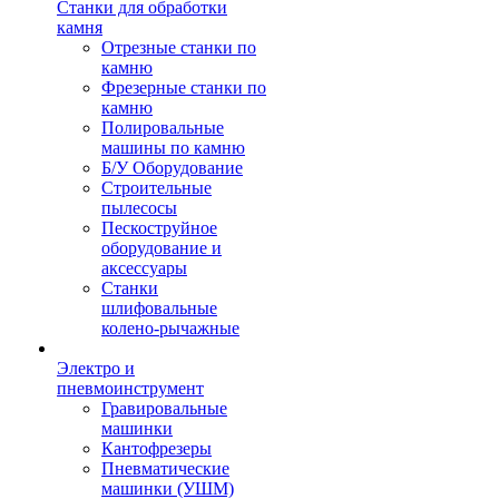
Станки для обработки
камня
Отрезные станки по
камню
Фрезерные станки по
камню
Полировальные
машины по камню
Б/У Оборудование
Строительные
пылесосы
Пескоструйное
оборудование и
аксессуары
Станки
шлифовальные
колено-рычажные
Электро и
пневмоинструмент
Гравировальные
машинки
Кантофрезеры
Пневматические
машинки (УШМ)