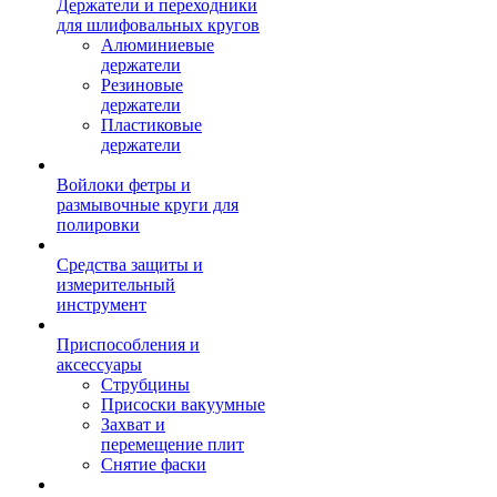
Держатели и переходники
для шлифовальных кругов
Алюминиевые
держатели
Резиновые
держатели
Пластиковые
держатели
Войлоки фетры и
размывочные круги для
полировки
Средства защиты и
измерительный
инструмент
Приспособления и
аксессуары
Струбцины
Присоски вакуумные
Захват и
перемещение плит
Снятие фаски