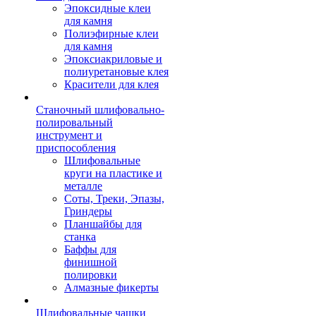
Эпоксидные клеи
для камня
Полиэфирные клеи
для камня
Эпоксиакриловые и
полиуретановые клея
Красители для клея
Станочный шлифовально-
полировальный
инструмент и
приспособления
Шлифовальные
круги на пластике и
металле
Соты, Треки, Эпазы,
Гриндеры
Планшайбы для
станка
Баффы для
финишной
полировки
Алмазные фикерты
Шлифовальные чашки