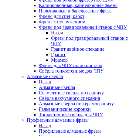
Калибровочные, каннелюрные фрезы
Пальчиковые и барельефные фрезы
Фрезы для спец работ
Фрезы с погружением
Фрезы под гравировальный станок с ЧПУ
Назад
Фрезы под гравировальный станок с
ЧПУ
Гранит двойное спекание
Гранит
Мрамор
Фрезы для ЧПУ поликристалл
Свёрла тонкостенные для ЧПУ
Алмазные свёрла
Назад
Алмазные свёрла
Сегментные свёрла по граниту
Свёрла вакуумного спекания
Алмазные сверла по керамограниту
Гальванические коронки
Тонкостенные свёрла для ЧПУ
Профильные алмазные фрезы
Назад
Профильные алмазные фрезы