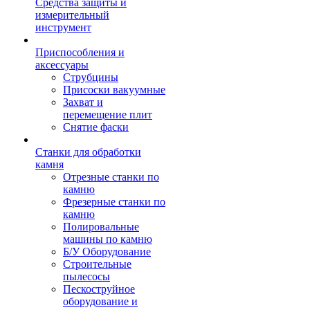
Средства защиты и
измерительный
инструмент
Приспособления и
аксессуары
Струбцины
Присоски вакуумные
Захват и
перемещение плит
Снятие фаски
Станки для обработки
камня
Отрезные станки по
камню
Фрезерные станки по
камню
Полировальные
машины по камню
Б/У Оборудование
Строительные
пылесосы
Пескоструйное
оборудование и