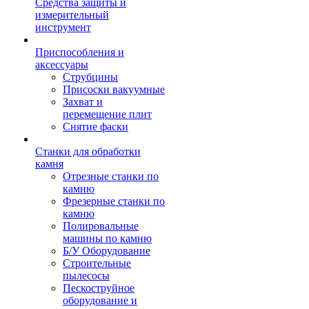
Средства защиты и
измерительный
инструмент
Приспособления и
аксессуары
Струбцины
Присоски вакуумные
Захват и
перемещение плит
Снятие фаски
Станки для обработки
камня
Отрезные станки по
камню
Фрезерные станки по
камню
Полировальные
машины по камню
Б/У Оборудование
Строительные
пылесосы
Пескоструйное
оборудование и