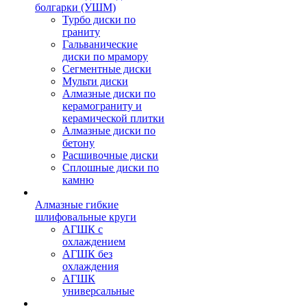
болгарки (УШМ)
Турбо диски по
граниту
Гальванические
диски по мрамору
Сегментные диски
Мульти диски
Алмазные диски по
керамограниту и
керамической плитки
Алмазные диски по
бетону
Расшивочные диски
Сплошные диски по
камню
Алмазные гибкие
шлифовальные круги
АГШК с
охлаждением
АГШК без
охлаждения
АГШК
универсальные