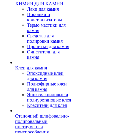
ХИМИЯ ДЛЯ КАМНЯ
Лаки для камня
Порошки и
кристаллизаторы
Термо мастики для
камня
Средства для
полировки камня
Пропитки для камня
Очистители для
камня
Клеи для камня
Эпоксидные клеи
для камня
Полиэфирные клеи
для камня
Эпоксиакриловые и
полиуретановые клея
Красители для клея
Станочный шлифовально-
полировальный
инструмент и
приспособления