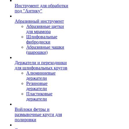
Инструмент для обработки
под "Антику"
Абразивный инструмент
Абразивные щетки
для мрамора
Шлифовальные
фибродиски
Абразивные чашки
(шарошки)
Держатели и переходники
для шлифовальных кругов
Алюминиевые
держатели
Резиновые
держатели
Пластиковые
держатели
Войлоки фетры и
размывочные круги для
полировки