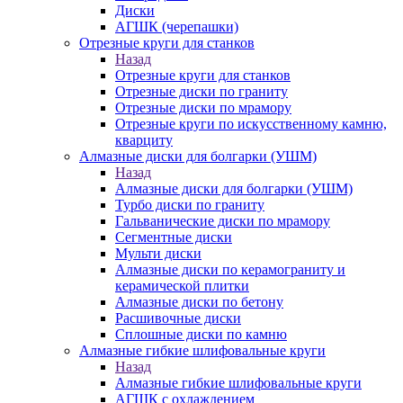
Диски
АГШК (черепашки)
Отрезные круги для станков
Назад
Отрезные круги для станков
Отрезные диски по граниту
Отрезные диски по мрамору
Отрезные круги по искусственному камню,
кварциту
Алмазные диски для болгарки (УШМ)
Назад
Алмазные диски для болгарки (УШМ)
Турбо диски по граниту
Гальванические диски по мрамору
Сегментные диски
Мульти диски
Алмазные диски по керамограниту и
керамической плитки
Алмазные диски по бетону
Расшивочные диски
Сплошные диски по камню
Алмазные гибкие шлифовальные круги
Назад
Алмазные гибкие шлифовальные круги
АГШК с охлаждением