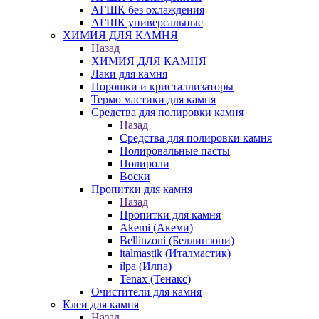
АГШК без охлаждения
АГШК универсальные
ХИМИЯ ДЛЯ КАМНЯ
Назад
ХИМИЯ ДЛЯ КАМНЯ
Лаки для камня
Порошки и кристаллизаторы
Термо мастики для камня
Средства для полировки камня
Назад
Средства для полировки камня
Полировальные пасты
Полироли
Воски
Пропитки для камня
Назад
Пропитки для камня
Akemi (Акеми)
Bellinzoni (Беллинзони)
italmastik (Италмастик)
ilpa (Илпа)
Tenax (Тенакс)
Очистители для камня
Клеи для камня
Назад