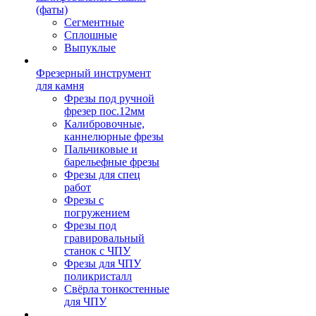
(фаты)
Сегментные
Сплошные
Выпуклые
Фрезерный инструмент
для камня
Фрезы под ручной
фрезер пос.12мм
Калибровочные,
каннелюрные фрезы
Пальчиковые и
барельефные фрезы
Фрезы для спец
работ
Фрезы с
погружением
Фрезы под
гравировальный
станок с ЧПУ
Фрезы для ЧПУ
поликристалл
Свёрла тонкостенные
для ЧПУ