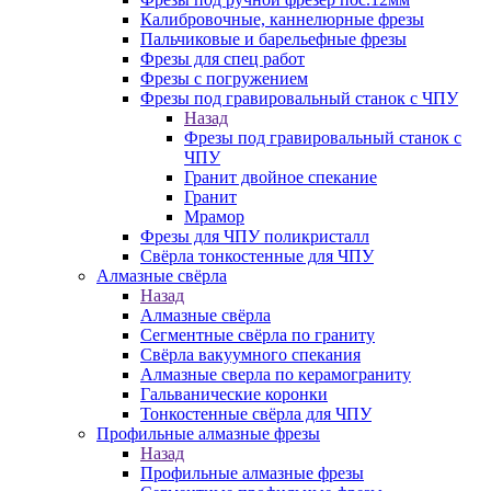
Калибровочные, каннелюрные фрезы
Пальчиковые и барельефные фрезы
Фрезы для спец работ
Фрезы с погружением
Фрезы под гравировальный станок с ЧПУ
Назад
Фрезы под гравировальный станок с
ЧПУ
Гранит двойное спекание
Гранит
Мрамор
Фрезы для ЧПУ поликристалл
Свёрла тонкостенные для ЧПУ
Алмазные свёрла
Назад
Алмазные свёрла
Сегментные свёрла по граниту
Свёрла вакуумного спекания
Алмазные сверла по керамограниту
Гальванические коронки
Тонкостенные свёрла для ЧПУ
Профильные алмазные фрезы
Назад
Профильные алмазные фрезы