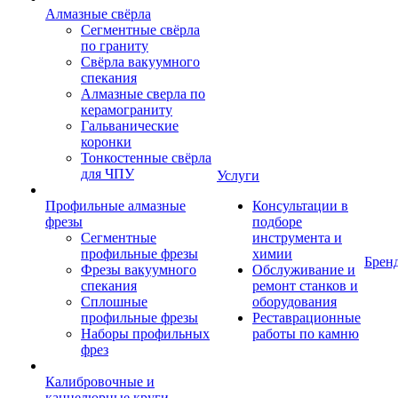
Алмазные свёрла
Сегментные свёрла
по граниту
Свёрла вакуумного
спекания
Алмазные сверла по
керамограниту
Гальванические
коронки
Тонкостенные свёрла
для ЧПУ
Услуги
Профильные алмазные
Консультации в
фрезы
подборе
Сегментные
инструмента и
профильные фрезы
химии
Брен
Фрезы вакуумного
Обслуживание и
спекания
ремонт станков и
Сплошные
оборудования
профильные фрезы
Реставрационные
Наборы профильных
работы по камню
фрез
Калибровочные и
каннелюрные круги