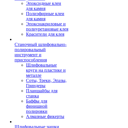
Эпоксидные клеи
для камня
Полиэфирные клеи
для камня
Эпоксиакриловые и
полиуретановые клея
Красители для клея
Станочный шлифовально-
полировальный
инструмент и
приспособления
Шлифовальные
круги на пластике и
металле
Соты, Треки, Эпазы,
Гриндеры
Планшайбы для
станка
Баффы для
финишной
полировки
Алмазные фикерты
Шлифовальные чашки