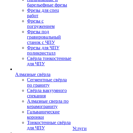
барельефные фрезы
Фрезы для спец
работ
Фрезы с
погружением
Фрезы под
гравировальный
станок с ЧПУ
Фрезы для ЧПУ
поликристалл
Свёрла тонкостенные
для ЧПУ
Алмазные свёрла
Сегментные свёрла
по граниту
Свёрла вакуумного
спекания
Алмазные сверла по
керамограниту
Гальванические
коронки
Тонкостенные свёрла
для ЧПУ
Услуги