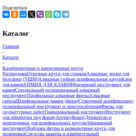
Поделиться
Каталог
Главная
-
Каталог
-
Калибровочные и каннелюрные круги
Распродажа
Отрезные круги для станков
Алмазные диски для
болгарки (УШМ)
Алмазные гибкие шлифовальные круги
Клеи
для камня
ХИМИЯ ДЛЯ КАМНЯ
Фрезерный инструмент для
камня
Специальный полировальный алмазный
инструмент
Профильные алмазные фрезы
Алмазные
свёрла
Шлифовальные чашки (фаты)
Станочный шлифовально-
полировальный инструмент и приспособления
Фрезы для
скульптурных работ
Гравировальный инструмент
Инструмент
для обработки под &quot;Антику&quot;
Держатели и
переходники для шлифовальных кругов
Абразивный
инструмент
Войлоки фетры и размывочные круги для
полировки
Средства защиты и измерительный