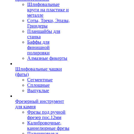
Шлифовальные
круги на пластике и
металле
Соты, Треки, Эпазы,
Гриндеры
Планшайбы для
станка
Баффы для
финишной
полировки
Алмазные фикерты
Шлифовальные чашки
(фаты)
Сегментные
Сплошные
Выпуклые
Фрезерный инструмент
для камня
Фрезы под ручной
фрезер пос.12мм
Калибровочные,
каннелюрные фрезы
Пальчиковые и