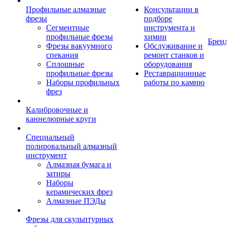
Профильные алмазные
Консультации в
фрезы
подборе
Сегментные
инструмента и
профильные фрезы
химии
Брен
Фрезы вакуумного
Обслуживание и
спекания
ремонт станков и
Сплошные
оборудования
профильные фрезы
Реставрационные
Наборы профильных
работы по камню
фрез
Калибровочные и
каннелюрные круги
Специальный
полировальный алмазный
инструмент
Алмазная бумага и
затиры
Наборы
керамических фрез
Алмазные ПЭДы
Фрезы для скульптурных