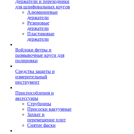
Держатели и переходники
для шлифовальных кругов
Алюминиевые
держатели
Резиновые
держатели
Пластиковые
держатели
Войлоки фетры и
размывочные круги для
полировки
Средства защиты и
измерительный
инструмент
Приспособления и
аксессуары
Струбцины
Присоски вакуумные
Захват и
перемещение плит
Снятие фаски