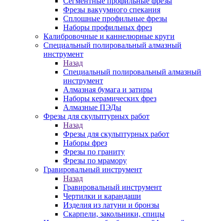
Сегментные профильные фрезы
Фрезы вакуумного спекания
Сплошные профильные фрезы
Наборы профильных фрез
Калибровочные и каннелюрные круги
Специальный полировальный алмазный
инструмент
Назад
Специальный полировальный алмазный
инструмент
Алмазная бумага и затиры
Наборы керамических фрез
Алмазные ПЭДы
Фрезы для скульптурных работ
Назад
Фрезы для скульптурных работ
Наборы фрез
Фрезы по граниту
Фрезы по мрамору
Гравировальный инструмент
Назад
Гравировальный инструмент
Чертилки и карандаши
Изделия из латуни и бронзы
Скарпели, закольники, спицы