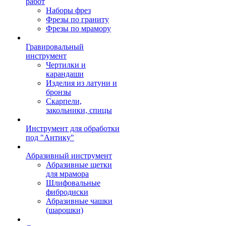
работ
Наборы фрез
Фрезы по граниту
Фрезы по мрамору
Гравировальный
инструмент
Чертилки и
карандаши
Изделия из латуни и
бронзы
Скарпели,
закольники, спицы
Инструмент для обработки
под "Антику"
Абразивный инструмент
Абразивные щетки
для мрамора
Шлифовальные
фибродиски
Абразивные чашки
(шарошки)