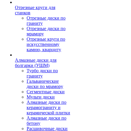
Отрезные круги для
станков
Отрезные диски по
граниту
Отрезные диски по
мрамору
Отрезные круги по
искусственному
камню, кварциту
Алмазные диски для
болгарки (УШМ)
Турбо диски по
граниту
Гальванические
диски по мрамору
Сегментные диски
Мульти диски
Алмазные диски по
керамограниту и
керамической плитки
Алмазные диски по
бетону
Расшивочные диски