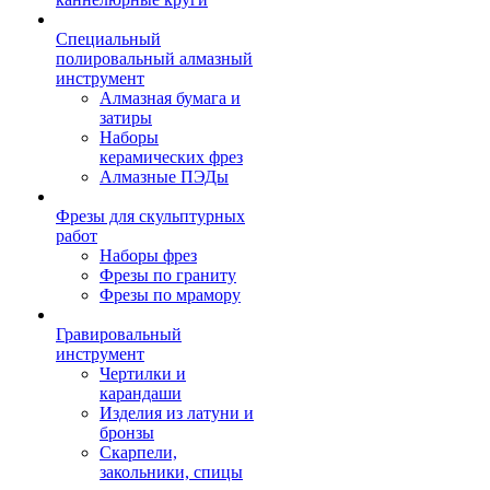
Специальный
полировальный алмазный
инструмент
Алмазная бумага и
затиры
Наборы
керамических фрез
Алмазные ПЭДы
Фрезы для скульптурных
работ
Наборы фрез
Фрезы по граниту
Фрезы по мрамору
Гравировальный
инструмент
Чертилки и
карандаши
Изделия из латуни и
бронзы
Скарпели,
закольники, спицы