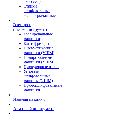
аксессуары
Станки
шлифовальные
колено-рычажные
Электро и
пневмоинструмент
Гравировальные
машинки
Кантофрезеры
Пневматические
машинки (УШМ)
Полировальные
машинки (УШМ)
Циркулярные пилы
Угловые
шлифовальные
машины (УШМ)
Прямошлифовальные
машинки
Изделия из камня
Алмазный инструмент