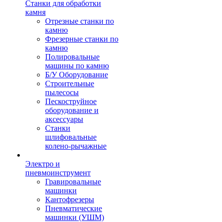
Станки для обработки
камня
Отрезные станки по
камню
Фрезерные станки по
камню
Полировальные
машины по камню
Б/У Оборудование
Строительные
пылесосы
Пескоструйное
оборудование и
аксессуары
Станки
шлифовальные
колено-рычажные
Электро и
пневмоинструмент
Гравировальные
машинки
Кантофрезеры
Пневматические
машинки (УШМ)