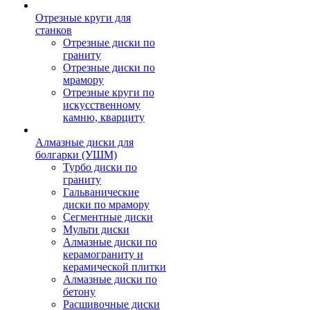
Отрезные круги для
станков
Отрезные диски по
граниту
Отрезные диски по
мрамору
Отрезные круги по
искусственному
камню, кварциту
Алмазные диски для
болгарки (УШМ)
Турбо диски по
граниту
Гальванические
диски по мрамору
Сегментные диски
Мульти диски
Алмазные диски по
керамограниту и
керамической плитки
Алмазные диски по
бетону
Расшивочные диски