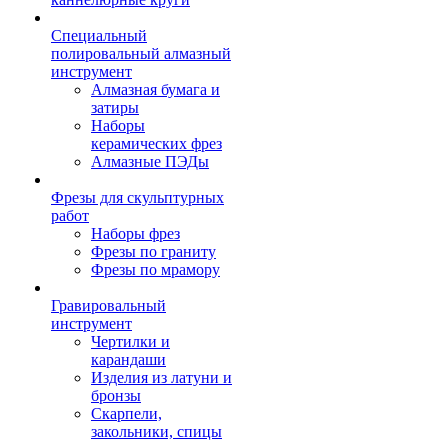
Специальный
полировальный алмазный
инструмент
Алмазная бумага и
затиры
Наборы
керамических фрез
Алмазные ПЭДы
Фрезы для скульптурных
работ
Наборы фрез
Фрезы по граниту
Фрезы по мрамору
Гравировальный
инструмент
Чертилки и
карандаши
Изделия из латуни и
бронзы
Скарпели,
закольники, спицы