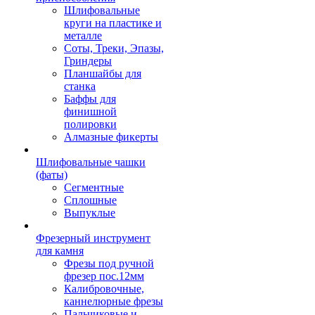
Шлифовальные
круги на пластике и
металле
Соты, Треки, Эпазы,
Гриндеры
Планшайбы для
станка
Баффы для
финишной
полировки
Алмазные фикерты
Шлифовальные чашки
(фаты)
Сегментные
Сплошные
Выпуклые
Фрезерный инструмент
для камня
Фрезы под ручной
фрезер пос.12мм
Калибровочные,
каннелюрные фрезы
Пальчиковые и