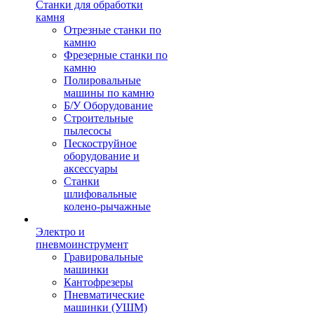
Станки для обработки
камня
Отрезные станки по
камню
Фрезерные станки по
камню
Полировальные
машины по камню
Б/У Оборудование
Строительные
пылесосы
Пескоструйное
оборудование и
аксессуары
Станки
шлифовальные
колено-рычажные
Электро и
пневмоинструмент
Гравировальные
машинки
Кантофрезеры
Пневматические
машинки (УШМ)