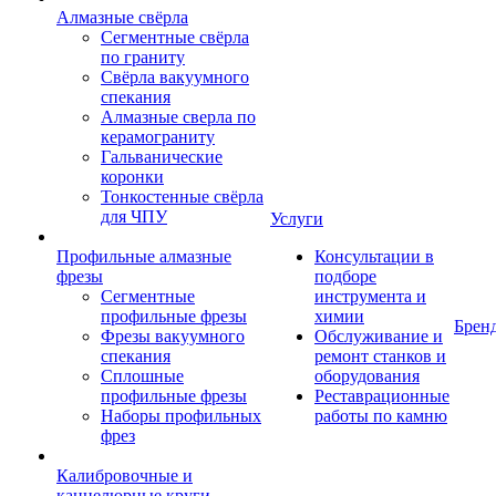
Алмазные свёрла
Сегментные свёрла
по граниту
Свёрла вакуумного
спекания
Алмазные сверла по
керамограниту
Гальванические
коронки
Тонкостенные свёрла
для ЧПУ
Услуги
Профильные алмазные
Консультации в
фрезы
подборе
Сегментные
инструмента и
профильные фрезы
химии
Брен
Фрезы вакуумного
Обслуживание и
спекания
ремонт станков и
Сплошные
оборудования
профильные фрезы
Реставрационные
Наборы профильных
работы по камню
фрез
Калибровочные и
каннелюрные круги