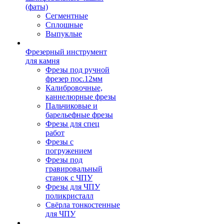
(фаты)
Сегментные
Сплошные
Выпуклые
Фрезерный инструмент
для камня
Фрезы под ручной
фрезер пос.12мм
Калибровочные,
каннелюрные фрезы
Пальчиковые и
барельефные фрезы
Фрезы для спец
работ
Фрезы с
погружением
Фрезы под
гравировальный
станок с ЧПУ
Фрезы для ЧПУ
поликристалл
Свёрла тонкостенные
для ЧПУ