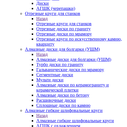
Диски
АГШК (черепашки)
Отрезные круги для станков
Назад
Отрезные круги для станков
Отрезные диски по граниту
Отрезные диски по мрамору
Отрезные круги по искусственному камню,
кварциту
Алмазные диски для болгарки (УШМ)
Назад
Алмазные диски для болгарки (УШМ)
Турбо диски по граниту
Гальванические диски по мрамору
Сегментные диски
Мульти диски
Алмазные диски по керамограниту и
керамической плитки
Алмазные диски по бетону
Расшивочные диски
Сплошные диски по камню
Алмазные гибкие шлифовальные круги
Назад
Алмазные гибкие шлифовальные круги
АГШК с охлаждением