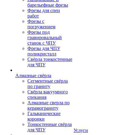
барельефные фрезы
Фрезы для спец
работ
Фрезы с
погружением
Фрезы под
гравировальный
станок с ЧПУ
Фрезы для ЧПУ
поликристалл
Свёрла тонкостенные
для ЧПУ
Алмазные свёрла
Сегментные свёрла
по граниту
Свёрла вакуумного
спекания
Алмазные сверла по
керамограниту
Гальванические
коронки
Тонкостенные свёрла
для ЧПУ
Услуги