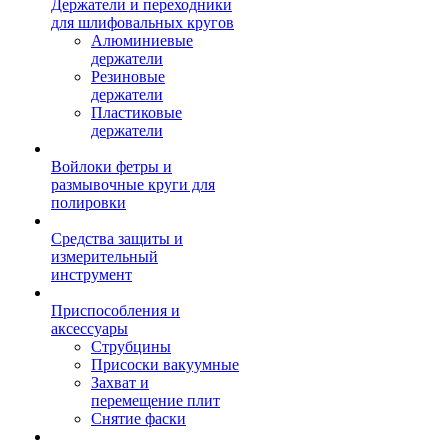
Держатели и переходники
для шлифовальных кругов
Алюминиевые
держатели
Резиновые
держатели
Пластиковые
держатели
Войлоки фетры и
размывочные круги для
полировки
Средства защиты и
измерительный
инструмент
Приспособления и
аксессуары
Струбцины
Присоски вакуумные
Захват и
перемещение плит
Снятие фаски