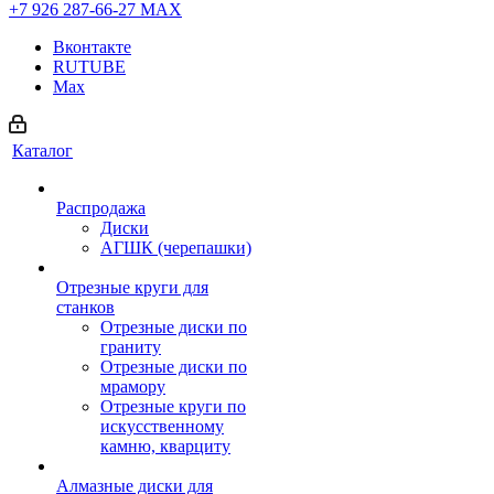
+7 926 287-66-27
МАХ
Вконтакте
RUTUBE
Max
Каталог
Распродажа
Диски
АГШК (черепашки)
Отрезные круги для
станков
Отрезные диски по
граниту
Отрезные диски по
мрамору
Отрезные круги по
искусственному
камню, кварциту
Алмазные диски для