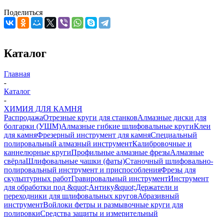
Поделиться
Каталог
Главная
-
Каталог
-
ХИМИЯ ДЛЯ КАМНЯ
Распродажа
Отрезные круги для станков
Алмазные диски для
болгарки (УШМ)
Алмазные гибкие шлифовальные круги
Клеи
для камня
Фрезерный инструмент для камня
Специальный
полировальный алмазный инструмент
Калибровочные и
каннелюрные круги
Профильные алмазные фрезы
Алмазные
свёрла
Шлифовальные чашки (фаты)
Станочный шлифовально-
полировальный инструмент и приспособления
Фрезы для
скульптурных работ
Гравировальный инструмент
Инструмент
для обработки под &quot;Антику&quot;
Держатели и
переходники для шлифовальных кругов
Абразивный
инструмент
Войлоки фетры и размывочные круги для
полировки
Средства защиты и измерительный