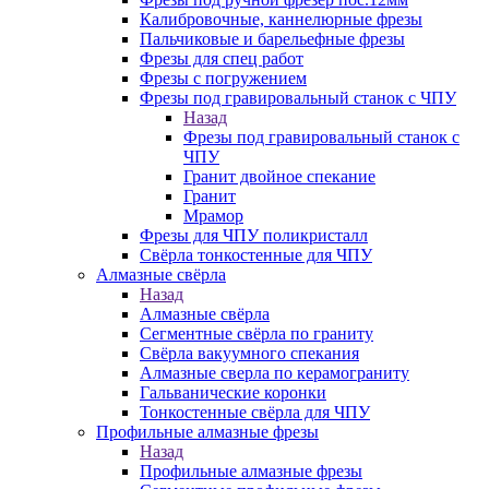
Калибровочные, каннелюрные фрезы
Пальчиковые и барельефные фрезы
Фрезы для спец работ
Фрезы с погружением
Фрезы под гравировальный станок с ЧПУ
Назад
Фрезы под гравировальный станок с
ЧПУ
Гранит двойное спекание
Гранит
Мрамор
Фрезы для ЧПУ поликристалл
Свёрла тонкостенные для ЧПУ
Алмазные свёрла
Назад
Алмазные свёрла
Сегментные свёрла по граниту
Свёрла вакуумного спекания
Алмазные сверла по керамограниту
Гальванические коронки
Тонкостенные свёрла для ЧПУ
Профильные алмазные фрезы
Назад
Профильные алмазные фрезы