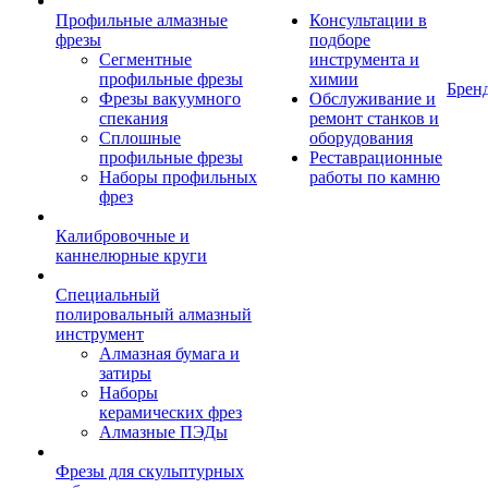
Профильные алмазные
Консультации в
фрезы
подборе
Сегментные
инструмента и
профильные фрезы
химии
Брен
Фрезы вакуумного
Обслуживание и
спекания
ремонт станков и
Сплошные
оборудования
профильные фрезы
Реставрационные
Наборы профильных
работы по камню
фрез
Калибровочные и
каннелюрные круги
Специальный
полировальный алмазный
инструмент
Алмазная бумага и
затиры
Наборы
керамических фрез
Алмазные ПЭДы
Фрезы для скульптурных