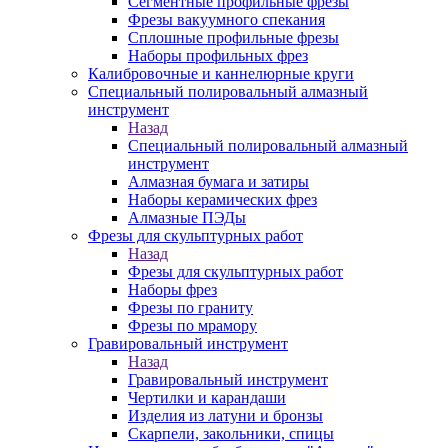
Сегментные профильные фрезы
Фрезы вакуумного спекания
Сплошные профильные фрезы
Наборы профильных фрез
Калибровочные и каннелюрные круги
Специальный полировальный алмазный
инструмент
Назад
Специальный полировальный алмазный
инструмент
Алмазная бумага и затиры
Наборы керамических фрез
Алмазные ПЭДы
Фрезы для скульптурных работ
Назад
Фрезы для скульптурных работ
Наборы фрез
Фрезы по граниту
Фрезы по мрамору
Гравировальный инструмент
Назад
Гравировальный инструмент
Чертилки и карандаши
Изделия из латуни и бронзы
Скарпели, закольники, спицы