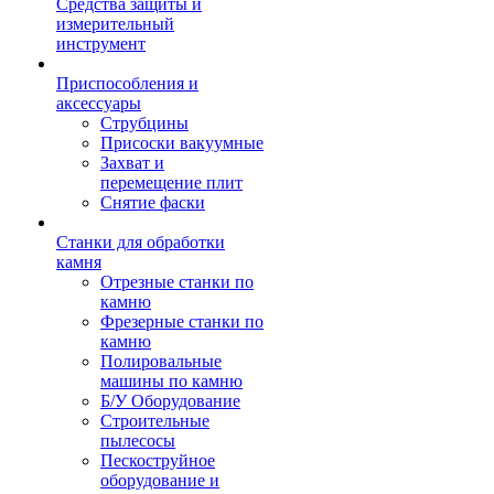
Средства защиты и
измерительный
инструмент
Приспособления и
аксессуары
Струбцины
Присоски вакуумные
Захват и
перемещение плит
Снятие фаски
Станки для обработки
камня
Отрезные станки по
камню
Фрезерные станки по
камню
Полировальные
машины по камню
Б/У Оборудование
Строительные
пылесосы
Пескоструйное
оборудование и