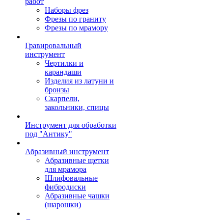
работ
Наборы фрез
Фрезы по граниту
Фрезы по мрамору
Гравировальный
инструмент
Чертилки и
карандаши
Изделия из латуни и
бронзы
Скарпели,
закольники, спицы
Инструмент для обработки
под "Антику"
Абразивный инструмент
Абразивные щетки
для мрамора
Шлифовальные
фибродиски
Абразивные чашки
(шарошки)