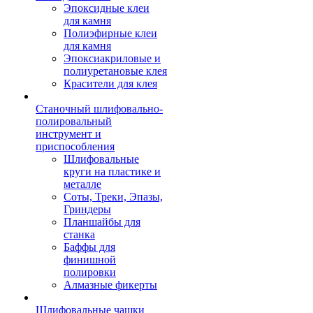
Эпоксидные клеи
для камня
Полиэфирные клеи
для камня
Эпоксиакриловые и
полиуретановые клея
Красители для клея
Станочный шлифовально-
полировальный
инструмент и
приспособления
Шлифовальные
круги на пластике и
металле
Соты, Треки, Эпазы,
Гриндеры
Планшайбы для
станка
Баффы для
финишной
полировки
Алмазные фикерты
Шлифовальные чашки