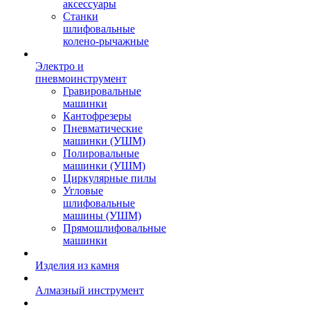
аксессуары
Станки
шлифовальные
колено-рычажные
Электро и
пневмоинструмент
Гравировальные
машинки
Кантофрезеры
Пневматические
машинки (УШМ)
Полировальные
машинки (УШМ)
Циркулярные пилы
Угловые
шлифовальные
машины (УШМ)
Прямошлифовальные
машинки
Изделия из камня
Алмазный инструмент