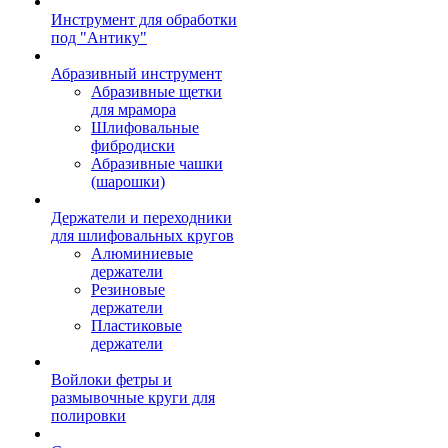
Инструмент для обработки
под "Антику"
Абразивный инструмент
Абразивные щетки
для мрамора
Шлифовальные
фибродиски
Абразивные чашки
(шарошки)
Держатели и переходники
для шлифовальных кругов
Алюминиевые
держатели
Резиновые
держатели
Пластиковые
держатели
Войлоки фетры и
размывочные круги для
полировки