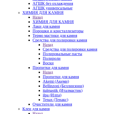
АГШК без охлаждения
АГШК универсальные
ХИМИЯ ДЛЯ КАМНЯ
Назад
ХИМИЯ ДЛЯ КАМНЯ
Лаки для камня
Порошки и кристаллизаторы
Термо мастики для камня
Средства для полировки камня
Назад
Средства для полировки камня
Полировальные пасты
Полироли
Воски
Пропитки для камня
Назад
Пропитки для камня
Akemi (Акеми)
Bellinzoni (Беллинзони)
italmastik (Италмастик)
ilpa (Илпа)
Tenax (Тенакс)
Очистители для камня
Клеи для камня
Назад